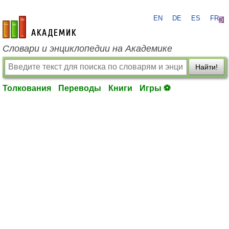
EN
DE
ES
FR
academic.ru
Словари и энциклопедии на Академике
Найти!
Толкования
Переводы
Книги
Игры ⚽