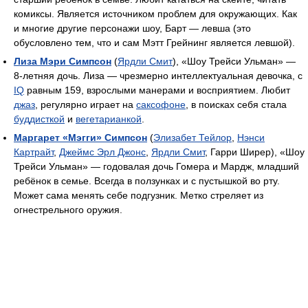
комиксы. Является источником проблем для окружающих. Как
и многие другие персонажи шоу, Барт — левша (это
обусловлено тем, что и сам Мэтт Грейнинг является левшой).
Лиза Мэри Симпсон
(
Ярдли Смит
), «Шоу Трейси Ульман» —
8-летняя дочь. Лиза — чрезмерно интеллектуальная девочка, с
IQ
равным 159, взрослыми манерами и восприятием. Любит
джаз
, регулярно играет на
саксофоне
, в поисках себя стала
буддисткой
и
вегетарианкой
.
Маргарет «Мэгги» Симпсон
(
Элизабет Тейлор
,
Нэнси
Картрайт
,
Джеймс Эрл Джонс
,
Ярдли Смит
, Гарри Ширер), «Шоу
Трейси Ульман» — годовалая дочь Гомера и Мардж, младший
ребёнок в семье. Всегда в ползунках и с пустышкой во рту.
Может сама менять себе подгузник. Метко стреляет из
огнестрельного оружия.