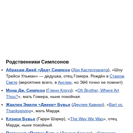
Родственники Симпсонов
Абрахам Джей «Дед» Симпсон
(
Дэн Кастелланета
), «Шоу
Трейси Ульман» — дедушка, отец Гомера. Рождён в
Старом
Свете
(вероятнее всего, в
Англии
, но Эйб точно не помнит).
Мона Дж. Симпсон
(
Гленн Клоуз
), «
Oh Brother, Where Art
Thou?
», мать Гомера, ныне покойная.
Жаклин Эмили «Джеки» Бувье
(
Джулия Кавнер
), «
Bart vs.
Thanksgiving
», мать Мардж.
Клэнси Бувье
(Гарри Шэрер), «
The Way We Was
», отец
Мардж, ныне покойный.