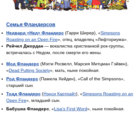
Семья Фландерсов
Недвард «Нед» Фландерс
(Гарри Ширер), «
Simpsons
Roasting on an Open Fire
», отец, владелец «Лефториума».
Рейчел Джордан
— вокалистка христианкой рок-группы,
встречалась с Недом, после смерти его жены.
Мод Фландерс
(Мэгги Росвелл, Марсия Митцман Гэйвен),
«
Dead Putting Society
», мать, ныне покойная.
Род Фландерс
(Памела Хейден), «Call of the Simpsons»,
старший сын.
Тодд Фландерс
(
Нэнси Картрайт
), «
Simpsons Roasting on an
Open Fire
», младший сын.
Бабушка Фландерс
, «
Lisa's First Word
», ныне покойная.