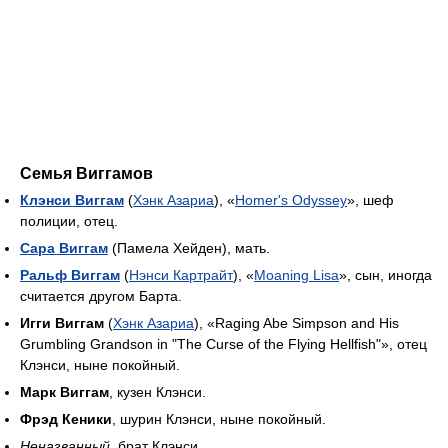
Семья Виггамов
Клэнси Виггам
(
Хэнк Азариа
), «
Homer's Odyssey
», шеф
полиции, отец.
Сара Виггам
(Памела Хейден), мать.
Ральф Виггам
(
Нэнси Картрайт
), «
Moaning Lisa
», сын, иногда
считается другом Барта.
Игги Виггам
(
Хэнк Азариа
), «Raging Abe Simpson and His
Grumbling Grandson in "The Curse of the Flying Hellfish"», отец
Клэнси, ныне покойный.
Марк Виггам
, кузен Клэнси.
Фрэд Кеники
, шурин Клэнси, ныне покойный.
Неназванный
, брат Клэнси.