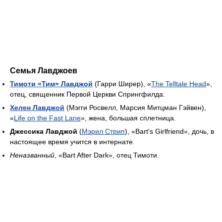
Семья Лавджоев
Тимоти «Тим» Лавджой
(Гарри Ширер), «
The Telltale Head
»,
отец, священник Первой Церкви Спрингфилда.
Хелен Лавджой
(Мэгги Росвелл, Марсия Митцман Гэйвен),
«
Life on the Fast Lane
», жена, большая сплетница.
Джессика Лавджой
(
Мэрил Стрип
), «Bart's Girlfriend», дочь, в
настоящее время учится в интернате.
Неназванный
, «Bart After Dark», отец Тимоти.