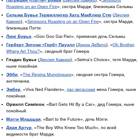
Патриция «Пэтти» Бувье
(
Джулия Кавнер
), «
Simpsons
Roasting on an Open Fire
», сестра Мардж, близняшка Сельмы.
Сельма Бувье Тервиллигер Хатц МакКлюр Стю
(
Джулия
Кавнер
), «
Simpsons Roasting on an Open Fire
», сестра Мардж,
близняшка Пэтти.
Линг Бувье
, «Goo Goo Gai Pan», приемная дочь Сельмы.
Герберт Энтони «Герб» Пауэлл
(
Дэнни ДеВито
), «
Oh Brother,
Where Art Thou?
», сводный брат Гомера.
Глэдис Бувье
(
Джулия Кавнер
), «Selma's Choice», тетя Мардж,
ныне покойная.
Эбби
, «
The Regina Monologues
», сводная сестра Гомера,
англичанка.
Эмбер
, «Viva Ned Flanders»,
лас-вегасская
жена Гомера, ныне
покойная.
Орвилл Симпсон
, «Bart Gets Hit By a Car», дед Гомера, ныне
покойный.
Мэгги Младшая
, «Bart to the Future», дочь Мэгги.
Дядя Артур
, «The Boy Who Knew Too Much», по всей
видимости брат Мардж.