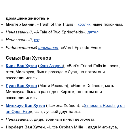
Домашние животные
Мистер Банни
, «Trash of the Titans»,
кролик
, ныне покойный.
Неназванный
, «A Tale of Two Springfields»,
дятел
.
Неназванный
,
кот
.
Радиоактивный
шимпанзе
, «Worst Episode Ever».
Семья Ван Хутенов
Кирк Ван Хутен
(
Хэнк Азариа
), «Bart's Friend Falls in Love»,
отец Милхауса, был в разводе с Луан, но потом они
воссоединились.
Луан Ван Хутен
(Мэгги Росвелл), «Homer Defined», мать
Милхауса, была в разводе с Кирком, но потом они
воссоединились.
Милхаус Ван Хутен
(Памела Хейден), «
Simpsons Roasting on
an Open Fire
», сын, лучший друг Барта.
Неназванный
, дядя, военный пилот вертолета.
Норберт Ван Хутен
, «Little Orphan Millie», дядя Милхауса,