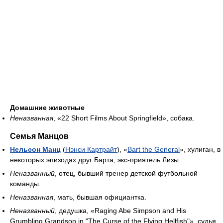
Домашние животные
Неназванная
, «22 Short Films About Springfield», собака.
Семья Манцов
Нельсон Манц
(
Нэнси Картрайт
), «
Bart the General
», хулиган, в
некоторых эпизодах друг Барта, экс-приятель Лизы.
Неназванный
, отец, бывший тренер детской футбольной
команды.
Неназванная
, мать, бывшая официантка.
Неназванный
, дедушка, «Raging Abe Simpson and His
Grumbling Grandson in "The Curse of the Flying Hellfish"», судья.