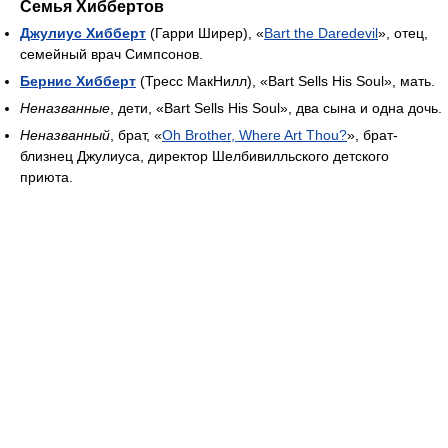
Семья Хиббертов
Джулиус Хибберт
(Гарри Ширер), «
Bart the Daredevil
», отец,
семейный врач Симпсонов.
Бернис Хибберт
(Тресс МакНилл), «Bart Sells His Soul», мать.
Неназванные
, дети, «Bart Sells His Soul», два сына и одна дочь.
Неназванный
, брат, «
Oh Brother, Where Art Thou?
», брат-
близнец Джулиуса, директор Шелбивилльского детского
приюта.