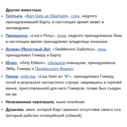
Другие животные
Топтыга
, «
Bart Gets an Elephant
»,
слон
, недолго
принадлежавший Барту, в настоящее время живет в
заповеднике.
Принцесса
, «Lisa's Pony»,
пони
, недолго принадлежала Лизе,
в настоящее время принадлежит владелице конюшни.
Дункан (Яростный Ди)
, «Saddlesore Galactica»,
конь
,
принадлежал Гомеру и Барту.
Можо
, «Girly Edition»,
обезьяна
-помощник, принадлежала
Эйбу, Гомеру и
Профессору Фринку
.
Пинчи
,
лобстер
, «Lisa Gets an "A"», принадлежал Гомеру,
погиб в результате несчастного случая, сварившись в горячей
ванне, приготовленной для него Гомером, позже был съеден
им же.
Неназванная черепашка
, ныне покойная.
Душилка
, змея, которой Барт заменил отсутствие своего пса
(который работал полицейской собакой).