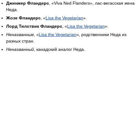
Джинжер Фландерс
, «Viva Ned Flanders», лас-вегасская жена
Неда.
Жозе Фландерс
, «
Lisa the Vegetarian
».
Лорд Тилствик Фландерс
, «
Lisa the Vegetarian
».
Неназванные
, «
Lisa the Vegetarian
», родственники Неда из
разных стран.
Неназванный
, канадский аналог Неда.