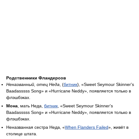
Родственники Фландерсов
Неназванный, отец Неда
, (
битник
), «Sweet Seymour Skinner's
Baadasssss Song» и «Hurricane Neddy», появляется только в
флэшбэках.
Мона
, мать Неда,
битник
, «Sweet Seymour Skinner's
Baadasssss Song» и «Hurricane Neddy», появляется только в
флэшбэках.
Неназванная сестра Неда, «
When Flanders Failed
», живёт в
столице штата.