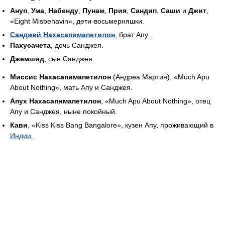
Ануп
,
Ума
,
Набенду
,
Пунам
,
Прия
,
Сандип
,
Саши
и
Джит
,
«Eight Misbehavin», дети-восьмерняшки.
Санджей Нахасапимапетилон
, брат Апу.
Пахусачета
, дочь Санджея.
Джемшид
, сын Санджея.
Миссис Нахасапимапетилон
(Андреа Мартин), «Much Apu
About Nothing», мать Апу и Санджея.
Апух Нахасапимапетилон
, «Much Apu About Nothing», отец
Апу и Санджея, ныне покойный.
Кави
, «Kiss Kiss Bang Bangalore», кузен Апу, проживающий в
Индии
.