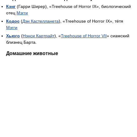
Кэнг
(Гарри Ширер), «Treehouse of Horror IX», биологический
отец
Мэгги
Кодос
(
Дэн Кастелланета
), «Treehouse of Horror IX», тётя
Мэгги
Хьюго
(
Нэнси Картрайт
), «
Treehouse of Horror VII
» сиамский
близнец Барта.
Домашние животные