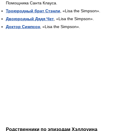
Помощника Санта Клауса.
Троюродный брат Стэнли
, «Lisa the Simpson».
Двоюродный Дядя Чет
, «Lisa the Simpson».
Доктор Симпсон
, «Lisa the Simpson».
Родственники по эпизодам Хэллоуина