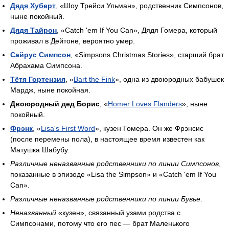
Дядя Хуберт
, «Шоу Трейси Ульман», родственник Симпсонов,
ныне покойный.
Дядя Тайрон
, «Catch 'em If You Can», Дядя Гомера, который
проживал в Дейтоне, вероятно умер.
Сайрус Симпсон
, «Simpsons Christmas Stories», старший брат
Абрахама Симпсона.
Тётя Гортензия
, «
Bart the Fink
», одна из двоюродных бабушек
Мардж, ныне покойная.
Двоюродный дед Борис
, «
Homer Loves Flanders
», ныне
покойный.
Фрэнк
, «
Lisa's First Word
», кузен Гомера. Он же Фрэнсис
(после перемены пола), в настоящее время известен как
Матушка Шабубу.
Различные неназванные родственники по линии Симпсонов
,
показанные в эпизоде «Lisa the Simpson» и «Catch 'em If You
Can».
Различные неназванные родственники по линии Бувье
.
Неназванный
«кузен», связанный узами родства с
Симпсонами, потому что его пес — брат Маленького