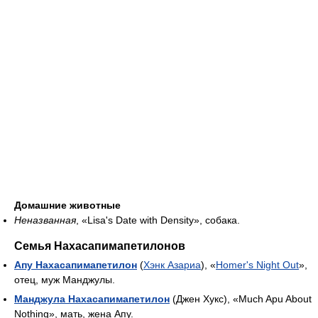
Домашние животные
Неназванная
, «Lisa's Date with Density», собака.
Семья Нахасапимапетилонов
Апу Нахасапимапетилон
(
Хэнк Азариа
), «
Homer's Night Out
»,
отец, муж Манджулы.
Манджула Нахасапимапетилон
(Джен Хукс), «Much Apu About
Nothing», мать, жена Апу.