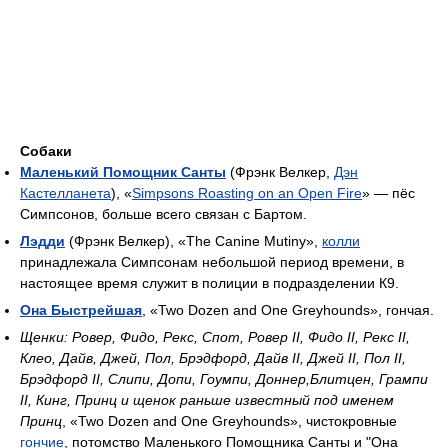
Собаки
Маленький Помощник Санты
(Фрэнк Велкер,
Дэн
Кастелланета
), «
Simpsons Roasting on an Open Fire
» — пёс
Симпсонов, больше всего связан с Бартом.
Лэдди
(Фрэнк Велкер), «The Canine Mutiny»,
колли
принадлежала Симпсонам небольшой период времени, в
настоящее время служит в полиции в подразделении К9.
Она Быстрейшая
, «Two Dozen and One Greyhounds», гончая.
Щенки: Ровер, Фидо, Рекс, Спот, Ровер II, Фидо II, Рекс II,
Клео, Дайв, Джей, Пол, Брэдфорд, Дайв II, Джей II, Пол II,
Брэдфорд II, Слипи, Допи, Гоумпи, Доннер,Блитцен, Грампи
II, Кинг, Принц и щенок раньше известный под именем
Принц
, «Two Dozen and One Greyhounds», чистокровные
гончие
, потомство Маленького Помощника Санты и "Она