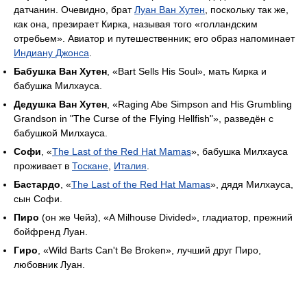
датчанин. Очевидно, брат
Луан Ван Хутен
, поскольку так же,
как она, презирает Кирка, называя того «голландским
отребьем». Авиатор и путешественник; его образ напоминает
Индиану Джонса
.
Бабушка Ван Хутен
, «Bart Sells His Soul», мать Кирка и
бабушка Милхауса.
Дедушка Ван Хутен
, «Raging Abe Simpson and His Grumbling
Grandson in "The Curse of the Flying Hellfish"», разведён с
бабушкой Милхауса.
Софи
, «
The Last of the Red Hat Mamas
», бабушка Милхауса
проживает в
Тоскане
,
Италия
.
Бастардо
, «
The Last of the Red Hat Mamas
», дядя Милхауса,
сын Софи.
Пиро
(он же Чейз), «A Milhouse Divided», гладиатор, прежний
бойфренд Луан.
Гиро
, «Wild Barts Can't Be Broken», лучший друг Пиро,
любовник Луан.