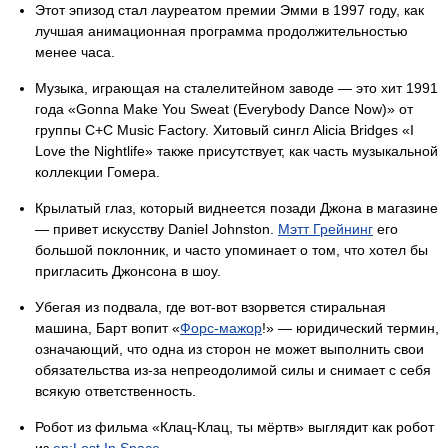
Этот эпизод стал лауреатом премии Эмми в 1997 году, как
лучшая анимационная программа продолжительностью
менее часа.
Музыка, играющая на сталелитейном заводе — это хит 1991
года «Gonna Make You Sweat (Everybody Dance Now)» от
группы C+C Music Factory. Хитовый сингл Alicia Bridges «I
Love the Nightlife» также присутствует, как часть музыкальной
коллекции Гомера.
Крылатый глаз, который виднеется позади Джона в магазине
— привет искусству Daniel Johnston.
Мэтт Грейнинг
его
большой поклонник, и часто упоминает о том, что хотел бы
пригласить Джонсона в шоу.
Убегая из подвала, где вот-вот взорвется стиральная
машина, Барт вопит «
Форс-мажор
!» — юридический термин,
означающий, что одна из сторон не может выполнить свои
обязательства из-за непреодолимой силы и снимает с себя
всякую ответственность.
Робот из фильма «Клац-Клац, ты мёртв» выглядит как робот