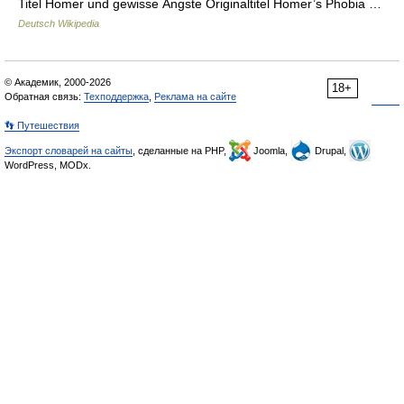
Titel Homer und gewisse Ängste Originaltitel Homer’s Phobia …
Deutsch Wikipedia
© Академик, 2000-2026
18+
Обратная связь:
Техподдержка
,
Реклама на сайте
👣 Путешествия
Экспорт словарей на сайты
, сделанные на PHP,
Joomla,
Drupal,
WordPress, MODx.