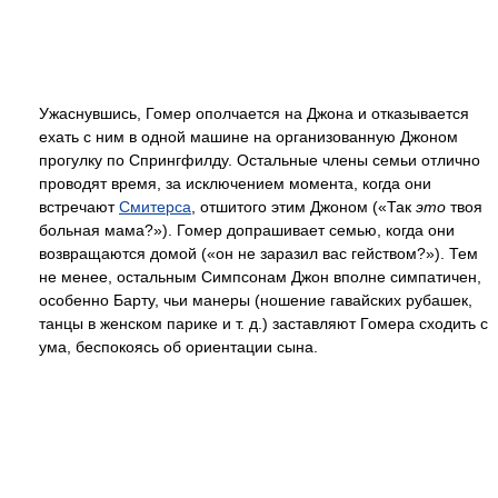
Ужаснувшись, Гомер ополчается на Джона и отказывается
ехать с ним в одной машине на организованную Джоном
прогулку по Спрингфилду. Остальные члены семьи отлично
проводят время, за исключением момента, когда они
встречают
Смитерса
, отшитого этим Джоном («Так
это
твоя
больная мама?»). Гомер допрашивает семью, когда они
возвращаются домой («он не заразил вас гейством?»). Тем
не менее, остальным Симпсонам Джон вполне симпатичен,
особенно Барту, чьи манеры (ношение гавайских рубашек,
танцы в женском парике и т. д.) заставляют Гомера сходить с
ума, беспокоясь об ориентации сына.