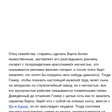
Отец семейства, стараясь сделать Барта более
мужественным, заставляет его разглядывать рекламу
сигарет с полураздетыми красотками(к несчастью, это
оказывается реклама женских сигарет, и после этого Барт
заявляет, что хотел бы покурить чего-нибудь дамского). Тогда
Гомер, чтобы показать настоящий мужской труд, везет сына
на экскурсию на сталелитейный завод, но к несчастью, все
его мускулистые рабочие оказываются пламенными геями.
Доведённый до отчаяния Гомер с целью хоть как-то закалить
характер Барта, берёт его с собой на оленью охоту, вместе с
Мо
и
Барни
, но их преследует неудача. Тогда охотники
решают подстрелить оленя из загона, прокрадываются на