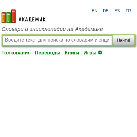
EN
DE
ES
FR
academic.ru
Словари и энциклопедии на Академике
Найти!
Толкования
Переводы
Книги
Игры ⚽