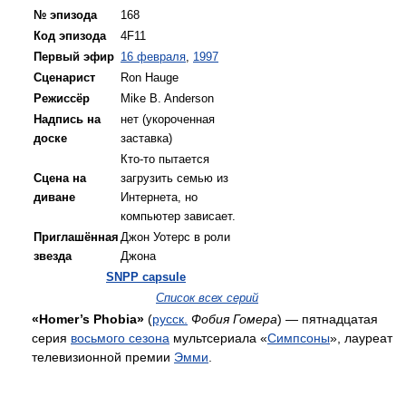
№ эпизода
168
Код эпизода
4F11
Первый эфир
16 февраля
,
1997
Сценарист
Ron Hauge
Режиссёр
Mike B. Anderson
Надпись на
нет (укороченная
доске
заставка)
Кто-то пытается
Сцена на
загрузить семью из
диване
Интернета, но
компьютер зависает.
Приглашённая
Джон Уотерс в роли
звезда
Джона
SNPP capsule
Список всех серий
«Homer’s Phobia»
(
русск.
Фобия Гомера
) — пятнадцатая
серия
восьмого сезона
мультсериала «
Симпсоны
», лауреат
телевизионной премии
Эмми
.