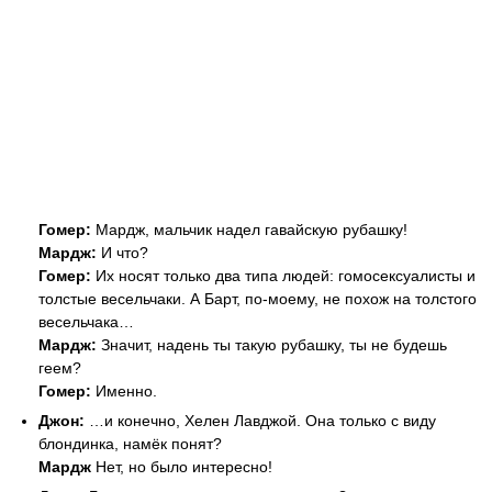
Гомер:
Мардж, мальчик надел гавайскую рубашку!
Мардж:
И что?
Гомер:
Их носят только два типа людей: гомосексуалисты и
толстые весельчаки. А Барт, по-моему, не похож на толстого
весельчака…
Мардж:
Значит, надень ты такую рубашку, ты не будешь
геем?
Гомер:
Именно.
Джон:
…и конечно, Хелен Лавджой. Она только с виду
блондинка, намёк понят?
Мардж
Нет, но было интересно!