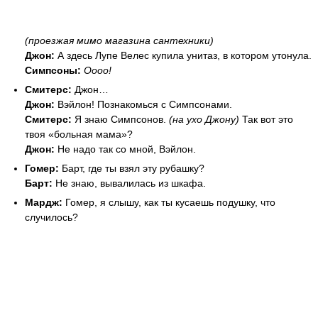
(проезжая мимо магазина сантехники)
Джон:
А здесь Лупе Велес купила унитаз, в котором утонула.
Симпсоны:
Оооо!
Смитерс:
Джон…
Джон:
Вэйлон! Познакомься с Симпсонами.
Смитерс:
Я знаю Симпсонов.
(на ухо Джону)
Так вот это
твоя «больная мама»?
Джон:
Не надо так со мной, Вэйлон.
Гомер:
Барт, где ты взял эту рубашку?
Барт:
Не знаю, вывалилась из шкафа.
Мардж:
Гомер, я слышу, как ты кусаешь подушку, что
случилось?