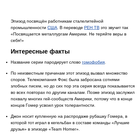
Эпизод посвящён работникам сталелитейной
промышленности
США
. В переводе
РЕН ТВ
это звучит так
«Посвящается металлургам Америки. Не теряйте веры в
себя!»
Интересные факты
Название серии пародирует слово
гомофобия
.
По неизвестным причинам этот эпизод вызвал множество
споров. Телекомпания Фокс была забросана сотнями
злобных писем, но до сих пор эта серия всегда показывается
во всех повторах по другим каналам. Позже эпизод заслужил
похвалу многих гей-сообществ Америки, потому что в конце
концов Гомер усвоил урок толерантности.
Джон носит купленную на распродаже рубашку Гомера, в
которой тот играл в кегельбан в составе команды «Лучшие
друзья» в эпизоде «Team Homer».