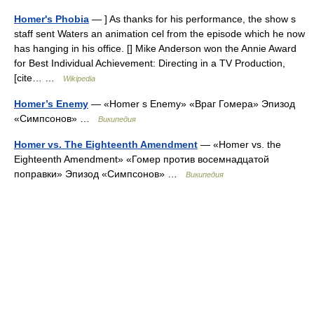
Homer's Phobia
— ] As thanks for his performance, the show s
staff sent Waters an animation cel from the episode which he now
has hanging in his office. [] Mike Anderson won the Annie Award
for Best Individual Achievement: Directing in a TV Production,
[cite… …
Wikipedia
Homer’s Enemy
— «Homer s Enemy» «Враг Гомера» Эпизод
«Симпсонов» …
Википедия
Homer vs. The Eighteenth Amendment
— «Homer vs. the
Eighteenth Amendment» «Гомер против восемнадцатой
поправки» Эпизод «Симпсонов» …
Википедия