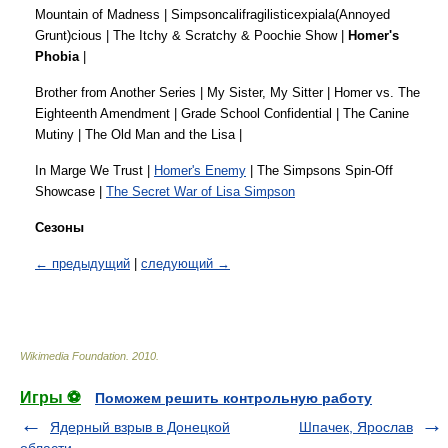
Mountain of Madness | Simpsoncalifragilisticexpiala(Annoyed
Grunt)cious | The Itchy & Scratchy & Poochie Show |
Homer's
Phobia
|
Brother from Another Series | My Sister, My Sitter | Homer vs. The
Eighteenth Amendment | Grade School Confidential | The Canine
Mutiny | The Old Man and the Lisa |
In Marge We Trust |
Homer's Enemy
| The Simpsons Spin-Off
Showcase |
The Secret War of Lisa Simpson
Сезоны
← предыдущий
|
следующий →
Wikimedia Foundation
.
2010
.
Игры ⚽
Поможем решить контрольную работу
Ядерный взрыв в Донецкой
Шпачек, Ярослав