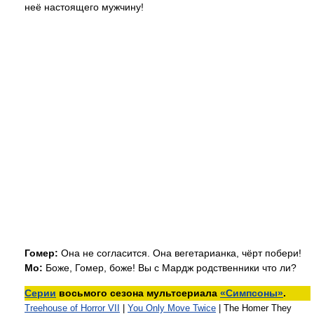
неё настоящего мужчину!
Гомер:
Она не согласится. Она вегетарианка, чёрт побери!
Мо:
Боже, Гомер, боже! Вы с Мардж родственники что ли?
Серии
восьмого сезона мультсериала
«Симпсоны»
.
Treehouse of Horror VII
|
You Only Move Twice
| The Homer They