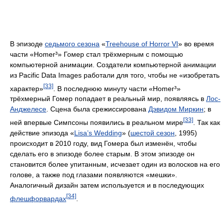
В эпизоде
седьмого сезона
«
Treehouse of Horror VI
» во время
части «Homer³» Гомер стал трёхмерным с помощью
компьютерной анимации. Создатели компьютерной анимации
из Pacific Data Images работали для того, чтобы не «изобретать
[33]
характер»
. В последнюю минуту части «Homer³»
трёхмерный Гомер попадает в реальный мир, появляясь в
Лос-
Анджелесе
. Сцена была срежиссирована
Дэвидом Миркин
; в
[33]
ней впервые Симпсоны появились в реальном мире
. Так как
действие эпизода «
Lisa’s Wedding
» (
шестой сезон
, 1995)
происходит в 2010 году, вид Гомера был изменён, чтобы
сделать его в эпизоде более старым. В этом эпизоде он
становится более упитанным, исчезает один из волосков на его
голове, а также под глазами появляются «мешки».
Аналогичный дизайн затем используется и в последующих
[34]
флешфорвардах
.