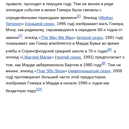
правило, проходит в текущем году. Тем не менее в ряде
эпизодов события в жизни Гомера были связаны с
[2]
определёнными периодами времени
. Эпизод «
Mother
Simpson
» (
седьмой сезон
, 1995 год) изображает мать Гомера,
Мону, как радикалку, скрывавшуюся в середине 60-х годов от
[7]
закона
, эпизод «
The Way We Was
» (
второй сезон
, 1991 год)
показывает, как Гомер влюбляется в Мардж Бувье во время
[8]
учёбы в Спрингфилдской средней школе в 70-х годах
, а
эпизод «
I Married Marge
» (
третий сезон
, 1991) предполагает о
[9]
том, как Мардж забеременела Бартом в 1980 году
. Тем не
менее, эпизод «
That ’90s Show
» (
девятнадцатый сезон
, 2008
год) противоречит большей части этой предыстории,
изображая Гомера и Мардж в начале 1990-х годов как
[10]
бездетную пару
.