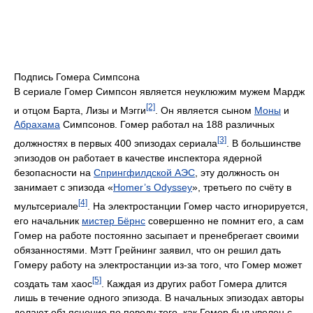
Подпись Гомера Симпсона
В сериале Гомер Симпсон является неуклюжим мужем Мардж
[2]
и отцом Барта, Лизы и Мэгги
. Он является сыном
Моны
и
Абрахама
Симпсонов. Гомер работал на 188 различных
[3]
должностях в первых 400 эпизодах сериала
. В большинстве
эпизодов он работает в качестве инспектора ядерной
безопасности на
Спрингфилдской АЭС
, эту должность он
занимает с эпизода «
Homer’s Odyssey
», третьего по счёту в
[4]
мультсериале
. На электростанции Гомер часто игнорируется,
его начальник
мистер Бёрнс
совершенно не помнит его, а сам
Гомер на работе постоянно засыпает и пренебрегает своими
обязанностями. Мэтт Грейнинг заявил, что он решил дать
Гомеру работу на электростанции из-за того, что Гомер может
[5]
создать там хаос
. Каждая из других работ Гомера длится
лишь в течение одного эпизода. В начальных эпизодах авторы
делают объяснение по поводу того, как Гомер был уволен с