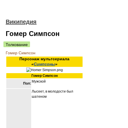
Википедия
Гомер Симпсон
Толкование
Гомер Симпсон
Персонаж мультсериала
«
Симпсоны
»
Гомер Симпсон
Мужской
Пол:
Лысеет, в молодости был
шатеном