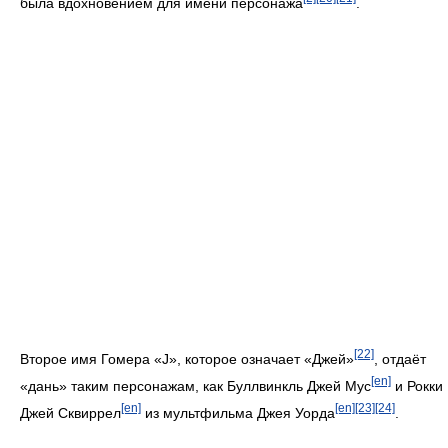
была вдохновением для имени персонажа
.
[22]
Второе имя Гомера «J», которое означает «Джей»
, отдаёт
[en]
«дань» таким персонажам, как Буллвинкль Джей Мус
и Рокки
[en]
[en]
[23]
[24]
Джей Сквиррел
из мультфильма Джея Уорда
.