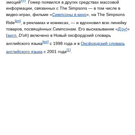
[⇨]
эмоций
. Гомер появился в других средствах массовой
информации, связанных с The Simpsons — в том числе в
видео-играх, фильме «
Симпсоны в кино
», на The Simpsons
[en]
Ride
, в рекламах и комиксах, — и вдохновил всю линейку
товаров, посвящённых Симпсонам. Его высказывание «
Д’оу!
»
(
англ.
D'oh
) включено в Новый оксфордский словарь
[en]
английского языка
с 1998 года и в
Оксфордский словарь
[1]
английского языка
с 2001 года
.