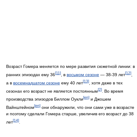
Возраст Гомера меняется по мере развития сюжетной линии: в
[11]
[12]
ранних эпизодах ему 36
, в
восьмом сезоне
— 38-39 лет
,
[13]
а в
восемнадцатом сезоне
ему 40 лет
, хотя даже в тех
[2]
сезонах его возраст не является постоянным
. Во время
[en]
производства эпизодов Биллом Оукли
и Джошем
[en]
Вайнштейном
они обнаружили, что они сами уже в возрасте
и поэтому сделали Гомера старше, увеличив его возраст до 38
[14]
лет
.