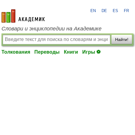
EN
DE
ES
FR
academic.ru
Словари и энциклопедии на Академике
Найти!
Толкования
Переводы
Книги
Игры ⚽