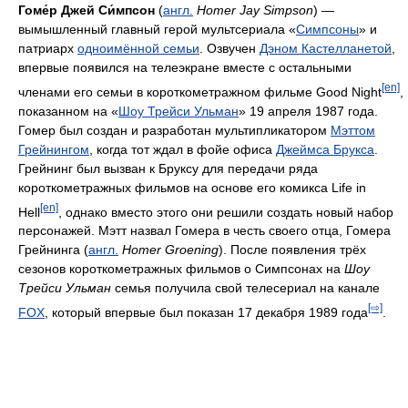
Гоме́р Джей Си́мпсон
(
англ.
Homer Jay Simpson
) —
вымышленный главный герой мультсериала «
Симпсоны
» и
патриарх
одноимённой семьи
. Озвучен
Дэном Кастелланетой
,
впервые появился на телеэкране вместе с остальными
[en]
членами его семьи в короткометражном фильме Good Night
,
показанном на «
Шоу Трейси Ульман
» 19 апреля 1987 года.
Гомер был создан и разработан мультипликатором
Мэттом
Грейнингом
, когда тот ждал в фойе офиса
Джеймса Брукса
.
Грейнинг был вызван к Бруксу для передачи ряда
короткометражных фильмов на основе его комикса Life in
[en]
Hell
, однако вместо этого они решили создать новый набор
персонажей. Мэтт назвал Гомера в честь своего отца, Гомера
Грейнинга (
англ.
Homer Groening
). После появления трёх
сезонов короткометражных фильмов о Симпсонах на
Шоу
Трейси Ульман
семья получила свой телесериал на канале
[⇨]
FOX
, который впервые был показан 17 декабря 1989 года
.