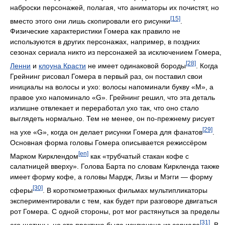
наброски персонажей, полагая, что аниматоры их почистят, но
[15]
вместо этого они лишь скопировали его рисунки
.
Физические характеристики Гомера как правило не
используются в других персонажах, например, в поздних
сезонах сериала никто из персонажей за исключением Гомера,
[28]
Ленни
и
клоуна Красти
не имеет одинаковой бороды
. Когда
Грейнинг рисовал Гомера в первый раз, он поставил свои
инициалы на волосы и ухо: волосы напоминали букву «M», а
правое ухо напоминало «G». Грейнинг решил, что эта деталь
излишне отвлекает и переработал ухо так, что оно стало
выглядеть нормально. Тем не менее, он по-прежнему рисует
[29]
на ухе «G», когда он делает рисунки Гомера для фанатов
.
Основная форма головы Гомера описывается режиссёром
[en]
Марком Кирклендом
как «трубчатый стакан кофе с
салатницей вверху». Голова Барта по словам Киркленда также
имеет форму кофе, а головы Мардж, Лизы и Мэгги — форму
[30]
сферы
. В короткометражных фильмах мультипликаторы
экспериментировали с тем, как будет при разговоре двигаться
рот Гомера. С одной стороны, рот мог растянуться за пределы
[31]
его щетины, но эта практика была исключена из сериала
. В