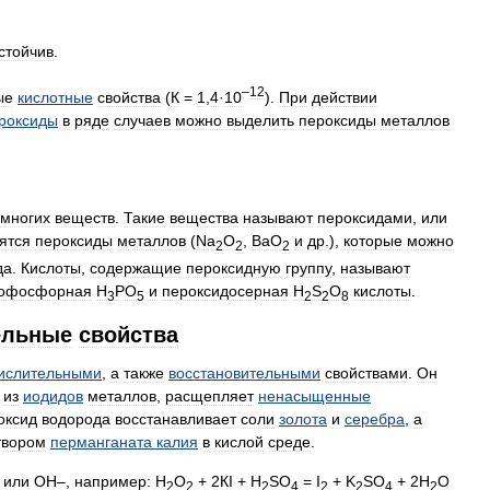
стойчив
.
–
12
ые
кислотные
свойства
(
К
=
1
,
4
·
10
).
При
действии
роксиды
в
ряде
случаев
можно
выделить
пероксиды
металлов
многих
веществ
.
Такие
вещества
называют
пероксидами
,
или
ятся
пероксиды
металлов
(
Na
O
,
BaO
и
др
.),
которые
можно
2
2
2
да
.
Кислоты
,
содержащие
пероксидную
группу
,
называют
нофосфорная
H
PO
и
пероксидосерная
H
S
O
кислоты
.
3
5
2
2
8
ельные
свойства
ислительными
,
а
также
восстановительными
свойствами
.
Он
из
иодидов
металлов
,
расщепляет
ненасыщенные
оксид
водорода
восстанавливает
соли
золота
и
серебра
,
а
твором
перманганата
калия
в
кислой
среде
.
или
ОН
–,
например:
Н
О
+
2КI
+
Н
SO
=
I
+
K
SO
+
2H
O
2
2
2
4
2
2
4
2