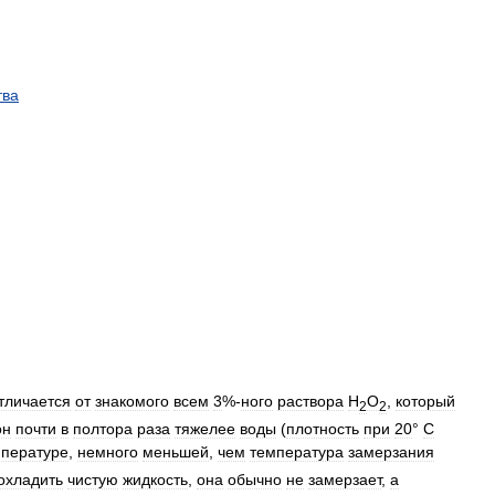
тва
тличается
от
знакомого
всем
3
%-
ного
раствора
Н
О
,
который
2
2
он
почти
в
полтора
раза
тяжелее
воды
(
плотность
при
20
°
С
мпературе
,
немного
меньшей
,
чем
температура
замерзания
охладить
чистую
жидкость
,
она
обычно
не
замерзает
,
а