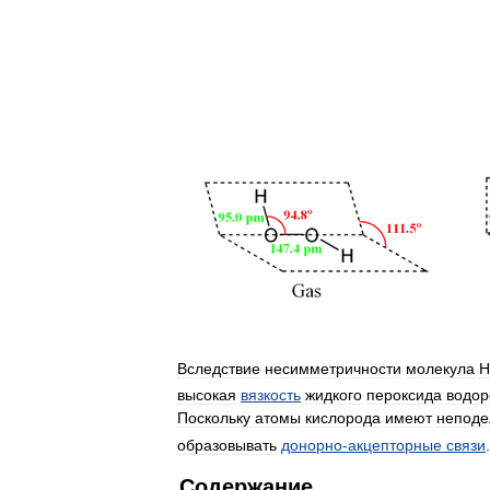
Вследствие
несимметричности
молекула
H
высокая
вязкость
жидкого
пероксида
водор
Поскольку
атомы
кислорода
имеют
неподе
образовывать
донорно
-
акцепторные
связи
.
Содержание