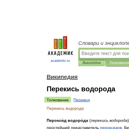
Словари и энциклоп
academic.ru
Википедия
Толкования
Википедия
Перекись водорода
Толкование
Перевод
Перекись
водорода
Перокси́д
водоро́да
(
перекись
водорода
простейший
представитель
пероксидов
.
Бе