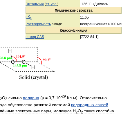
Энтальпия
(
ст
.
усл
.
)
-
136
.
11
кДж
/
моль
Химические
свойства
pK
11
.
65
a
Растворимость
в
воде
неограниченная
г
/
100
мл
Классификация
номер
CAS
[
7722
-
84
-
1
]
-
29
O
сильно
полярна
(
μ
=
0
,
7
·
10
Кл
·
м
).
Относительно
2
2
ода
обусловлена
развитой
системой
водородных
связей
.
лённые
электронные
пары
,
молекула
H
O
также
способна
2
2