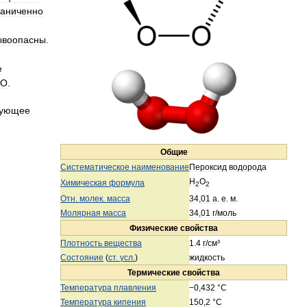
раниченно
ывоопасны
.
е
O
.
дующее
Общие
Систематическое
наименование
Пероксид
водорода
H
O
Химическая
формула
2
2
Отн
.
молек
.
масса
34
,
01
а
.
е
.
м
.
Молярная
масса
34
,
01
г
/
моль
Физические
свойства
Плотность
вещества
1
.
4
г
/
см
³
Состояние
(
ст
.
усл
.
)
жидкость
Термические
свойства
Температура
плавления
−0
,
432
°
C
Температура
кипения
150
,
2
°
C