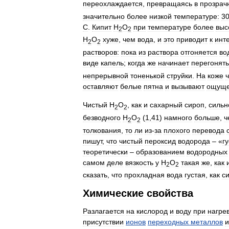
переохлаждается
,
превращаясь
в
прозрач
значительно
более
низкой
температуре:
3
С
.
Кипит
Н
О
при
температуре
более
выс
2
2
Н
О
хуже
,
чем
вода
,
и
это
приводит
к
инт
2
2
растворов:
пока
из
раствора
отгоняется
во
виде
капель
;
когда
же
начинает
перегонят
непрерывной
тоненькой
струйки
.
На
коже
оставляют
белые
пятна
и
вызывают
ощущ
Чистый
Н
О
,
как
и
сахарный
сироп
,
сильн
2
2
безводного
Н
О
(
1
,
41
)
намного
больше
,
ч
2
2
толкования
,
то
ли
из
-
за
плохого
перевода
пишут
,
что
чистый
пероксид
водорода
– «
г
теоретически
–
образованием
водородных
самом
деле
вязкость
у
Н
О
такая
же
,
как
2
2
сказать
,
что
прохладная
вода
густая
,
как
с
Химические
свойства
Разлагается
на
кислород
и
воду
при
нагре
присутствии
ионов
переходных
металлов
и