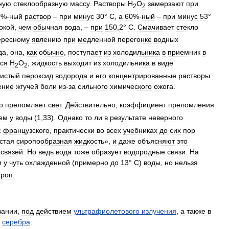
ную
стеклообразную
массу
.
Растворы
Н
О
замерзают
при
2
2
0
%-
ный
раствор
–
при
минус
30
°
С
,
а
60
%-
ный
–
при
минус
53
°
окой
,
чем
обычная
вода
, –
при
150
,
2
°
С
.
Смачивает
стекло
ересному
явлению
при
медленной
перегонке
водных
да
,
она
,
как
обычно
,
поступает
из
холодильника
в
приемник
в
ься
Н
О
,
жидкость
выходит
из
холодильника
в
виде
2
2
чистый
пероксид
водорода
и
его
концентрированные
растворы
ение
жгучей
боли
из
-
за
сильного
химического
ожога
.
о
преломляет
свет
.
Действительно
,
коэффициент
преломления
ем
у
воды
(
1
,
33
).
Однако
то
ли
в
результате
неверного
с
французского
,
практически
во
всех
учебниках
до
сих
пор
устая
сиропообразная
жидкость
»,
и
даже
объясняют
это
связей
.
Но
ведь
вода
тоже
образует
водородные
связи
.
На
и
у
чуть
охлажденной
(
примерно
до
13
°
С
)
воды
,
но
нельзя
ироп
.
вании
,
под
действием
ультрафиолетового
излучения
,
а
также
в
серебра
: