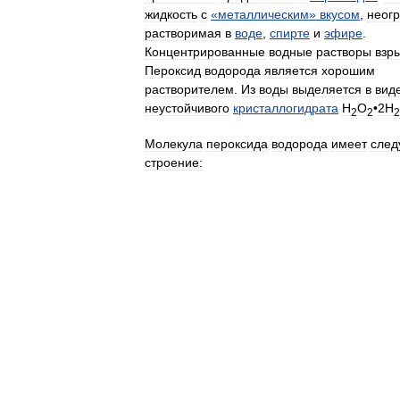
жидкость
с
«
металлическим
»
вкусом
,
неог
растворимая
в
воде
,
спирте
и
эфире
.
Концентрированные
водные
растворы
взр
Пероксид
водорода
является
хорошим
растворителем
.
Из
воды
выделяется
в
вид
неустойчивого
кристаллогидрата
H
O
•
2H
2
2
2
Молекула
пероксида
водорода
имеет
сле
строение: