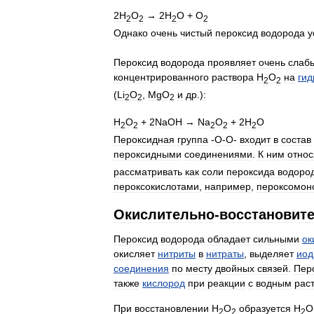
2Н
O
→
2H
O
+
O
2
2
2
2
Однако
очень
чистый
пероксид
водорода
у
Пероксид
водорода
проявляет
очень
слаб
концентрированного
раствора
Н
O
на
гид
2
2
(
Li
O
,
MgO
и
др
.)
:
2
2
2
Н
O
+
2NaOH
→
Na
O
+
2H
O
2
2
2
2
2
Пероксидная
группа
-
O
-
O
-
входит
в
состав
пероксидными
соединениями
.
К
ним
относ
рассматривать
как
соли
пероксида
водоро
пероксокислотами
,
например
,
пероксомо
Окислительно
-
восстановит
Пероксид
водорода
обладает
сильными
ок
окисляет
нитриты
в
нитраты
,
выделяет
иод
соединения
по
месту
двойных
связей
.
Пер
также
кислород
при
реакции
с
водным
рас
При
восстановлении
Н
O
образуется
Н
O
2
2
2