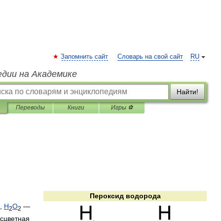
Запомнить сайт
Словарь на свой сайт
RU
едии на Академике
Найти!
Переводы
Книги
Игры ⚽
Пероксид
водорода
),
H
O
—
2
2
сцветная