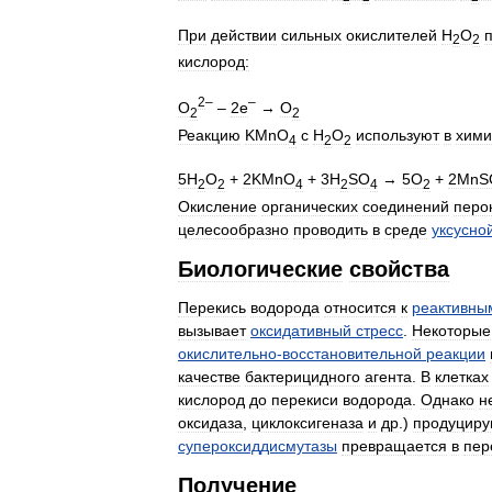
При
действии
сильных
окислителей
H
O
2
2
кислород:
2
–
–
O
–
2e
→
O
2
2
Реакцию
KMnO
с
Н
O
используют
в
хими
4
2
2
5H
O
+
2KMnO
+
3H
SO
→
5O
+
2MnS
2
2
4
2
4
2
Окисление
органических
соединений
перо
целесообразно
проводить
в
среде
уксусно
Биологические
свойства
Перекись
водорода
относится
к
реактивны
вызывает
оксидативный
стресс
.
Некоторые
окислительно
-
восстановительной
реакции
качестве
бактерицидного
агента
.
В
клетках
кислород
до
перекиси
водорода
.
Однако
н
оксидаза
,
циклоксигеназа
и
др
.)
продуциру
супероксиддисмутазы
превращается
в
пер
Получение