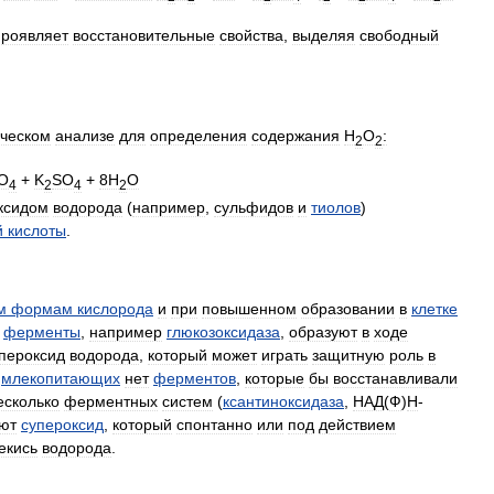
проявляет
восстановительные
свойства
,
выделяя
свободный
ческом
анализе
для
определения
содержания
Н
O
:
2
2
O
+
K
SO
+
8H
O
4
2
4
2
ксидом
водорода
(
например
,
сульфидов
и
тиолов
)
й
кислоты
.
м
формам
кислорода
и
при
повышенном
образовании
в
клетке
ферменты
,
например
глюкозоксидаза
,
образуют
в
ходе
пероксид
водорода
,
который
может
играть
защитную
роль
в
млекопитающих
нет
ферментов
,
которые
бы
восстанавливали
есколько
ферментных
систем
(
ксантиноксидаза
,
НАД
(
Ф
)
H
-
ют
супероксид
,
который
спонтанно
или
под
действием
екись
водорода
.