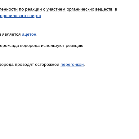
енности
по
реакции
с
участием
органических
веществ
,
в
опропилового
спирта
:
2
и
является
ацетон
.
ероксида
водорода
используют
реакцию
дорода
проводят
осторожной
перегонкой
.