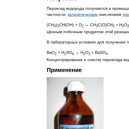
Пероксид
водорода
получаются
в
промышл
частности
,
каталитическим
окислением
из
(
CH
)
СН
(
ОН
) +
O
→
CH
C
(
O
)
CH
+
H
O
3
2
2
3
3
2
Ценным
побочным
продуктом
этой
реакци
В
лабораторных
условиях
для
получения
п
BaO
+
H
SO
→
H
O
+
BaSO
2
2
4
2
2
4
Концентрирование
и
очистку
пероксида
во
Применение