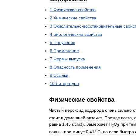
1
Физические
свойства
2
Химические
свойства
3
Окислительно
-
восстановительные
свойс
4
Биологические
свойства
5
Получение
6
Применение
7
Формы
выпуска
8
Опасность
применения
9
Ссылки
10
Литература
Физические
свойства
Чистый
пероксид
водорода
очень
сильно
о
стоит
в
домашней
аптечке
.
Прежде
всего
,
равна
1
,
45
г
/
см3
).
Замерзает
Н
О
при
те
2
2
воды
–
при
минус
0
,
41
°
С
,
но
если
быстро