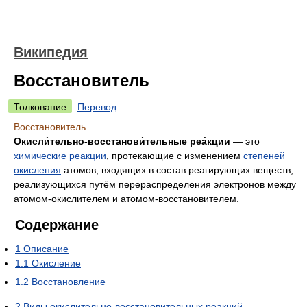
Википедия
Восстановитель
Толкование
Перевод
Восстановитель
Окисли́тельно-восстанови́тельные реа́кции
— это
химические реакции
, протекающие с изменением
степеней
окисления
атомов, входящих в состав реагирующих веществ,
реализующихся путём перераспределения электронов между
атомом-окислителем и атомом-восстановителем.
Содержание
1
Описание
1.1
Окисление
1.2
Восстановление
2
Виды окислительно-восстановительных реакций