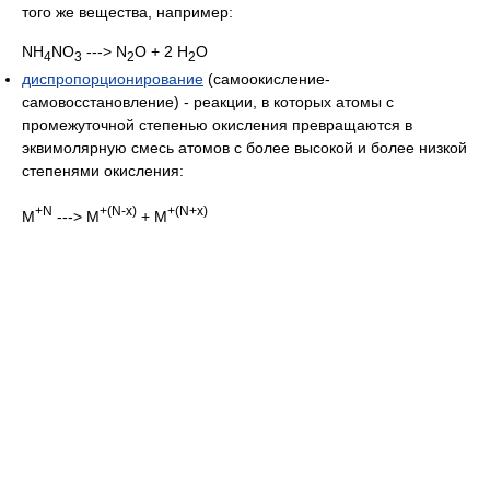
того же вещества, например:
NH
NO
---> N
O + 2 H
O
4
3
2
2
диспропорционирование
(самоокисление-
самовосстановление) - реакции, в которых атомы с
промежуточной степенью окисления превращаются в
эквимолярную смесь атомов с более высокой и более низкой
степенями окисления:
+N
+(N-x)
+(N+x)
M
---> M
+ M