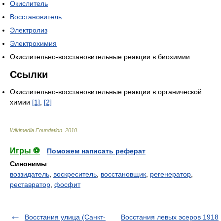
Окислитель
Восстановитель
Электролиз
Электрохимия
Окислительно-восстановительные реакции в биохимии
Ссылки
Окислительно-восстановительные реакции в органической
химии
[1]
,
[2]
Wikimedia Foundation
.
2010
.
Игры ⚽
Поможем написать реферат
Синонимы
:
воззидатель
,
воскреситель
,
восстановщик
,
регенератор
,
реставратор
,
фосфит
Восстания улица (Санкт-
Восстания левых эсеров 1918