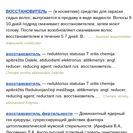
ВОССТАНОВИТЕЛЬ
— (в косметике) средство для окраски
седых волос; выпускается в продажу в виде жидкости. Волосы 8
10 дней подряд смачивают восстановителем, затем моют
голову. После мытья возобновляют смачивание волос
восстановителем в течение 5 7 дней. В… …
Краткая энциклопедия
домашнего хозяйства
восстановитель
— reduktorius statusas T sritis chemija
apibrėžtis Dalelė, atiduodanti elektronus. atitikmenys: angl.
reducer; reducing agent; reductant rus. восстановитель …
Chemijos terminų aiškinamasis žodynas
восстановитель
— reduktorius statusas T sritis chemija
apibrėžtis Redukuojančioji medžiaga. atitikmenys: angl. reducer;
reducing agent; reductant rus. восстановитель …
Chemijos terminų
aiškinamasis žodynas
восстановитель фертильности
— Доминантный ядерный
ген кукурузы, супрессирующий действие фактора
цитоплазматической мужской стерильности. [Арефьев В.А.,
Лисовенко Л.А. Англо русский толковый словарь генетических