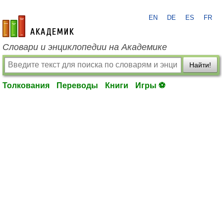
EN
DE
ES
FR
academic.ru
Словари и энциклопедии на Академике
Найти!
Толкования
Переводы
Книги
Игры ⚽