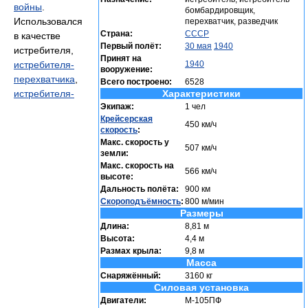
войны
.
бомбардировщик,
Использовался
перехватчик, разведчик
Страна:
СССР
в качестве
Первый полёт:
30 мая
1940
истребителя,
Принят на
истребителя-
1940
вооружение:
перехватчика
,
Всего построено:
6528
истребителя-
Характеристики
Экипаж:
1 чел
Крейсерская
450 км/ч
скорость
:
Макс. скорость у
507 км/ч
земли:
Макс. скорость на
566 км/ч
высоте:
Дальность полёта:
900 км
Скороподъёмность
:
800 м/мин
Размеры
Длина:
8,81 м
Высота:
4,4 м
Размах крыла:
9,8 м
Масса
Снаряжённый:
3160 кг
Силовая установка
Двигатели:
М-105ПФ