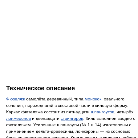
Техническое описание
Фюзеляж
самолёта деревянный, типа
монокок
, овального
сечения, переходящий в хвостовой части в килевую ферму.
Каркас фюзеляжа состоит из пятнадцати
шпангоутов
, четырёх
лонжеронов
и двенадцати
стрингеров
. Киль выполнен заодно с
фюзеляжем. Усиленные шпангоуты (№ 1 и 14) изготовлены с
применением дельта-древесины, лонжероны — из сосновых
брусьев переменного сечения. Кроме сосны, в силовом наборе