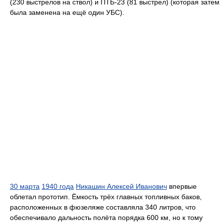
(230 выстрелов на ствол) и ПТБ-23 (81 выстрел) (которая затем
была заменена на ещё один УБС).
30 марта
1940 года
Никашин Алексей Иванович
впервые
облетал прототип. Ёмкость трёх главных топливных баков,
расположенных в фюзеляже составляла 340 литров, что
обеспечивало дальность полёта порядка 600 км, но к тому