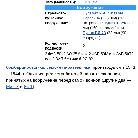
Тяга (мощность):
1210
л.с.
Вооружение
Стрелково-
Пулемёт УБС системы
пушечное
Березина
(12,7-мм) (200
вооружение:
патронов) /
Пушка ШВАК
(20-
мм) (160 снарядов) или
Пушка ВЯ-23
(23-мм) (90
снарядов)
Кол-во точек
2
подвески:
2 ФАБ-50 (2 АО-25М или 2 ФАБ-50М или ЗАБ-50ТГ
или 2 ВАП-6М) или 6 РС-82
бомбардировщика
,
самолёта-разведчика
, производился в 1941
—1944 гг. Один из трёх истребителей нового поколения,
принятых на вооружение перед самой войной (Другие два —
МиГ-3
и
Як-1
).