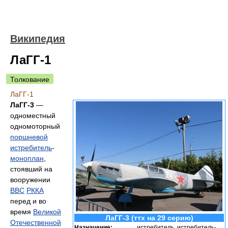
Википедия
ЛаГГ-1
Толкование
ЛаГГ-1
ЛаГГ-3
—
одноместный
одномоторный
поршневой
истребитель
-
моноплан
,
стоявший на
вооружении
ВВС
РККА
перед и во
время
Великой
ЛаГГ-3 (ттх на 29 серию)
Отечественной
Назначение:
истребитель, истребитель-