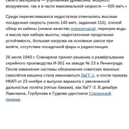
своего материала — упроченная древесина, мощного
вооружения, так и в части максимальной скорости — 605 км/ч.»
Среди перечислявшихся недостатков отмечались высокая
посадочная скорость (около 140 км/ч, заданная 115), плохой
обзор из кабины (низкое качество
плексигласа
), перегрев воды
и масла при наборе высоты, недостаточная продольная
устойчивость, большая нагрузка на основные шасси при
взлёте, отсутствие посадочной фары и радиостанции.
26 июля 1940 г. Совнарком принял решение о развёртывании
серийного производства И-301 на заводе № 23 в Ленинграде.
После изменения системы обозначения советских военных
самолётов машина стала именоваться
ЛаГГ-1
, а после приказа
НКАП от 23 ноября о выпуске варианта с увеличенной
дальностью полёта (пятью баками), как ЛаГГ-3. В декабре
Лавочкина, Горбунова и Гудкова удостоили
Сталинской
премии
.