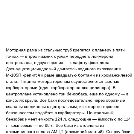
Моторная рама из стальных труб крепится к планеру в пяти
точках — в трёх нижних к узлам переднего лонжерона
центроплана, в двух верхних — к лафету фюзеляжа.
Двенадцатицилиндровый двигатель водяного охлаждения
М-105П крепится к раме двадцатью болтами из хромансилевой
стали. Питание мотора горючим осуществляется шестью
карбюраторами (один карбюратор на два цилиндра). В
центроплане установлено три бензобака, ещё по одному — в
консолях крыла. Все баки последовательно через обратные
клапаны соединены с центральным, из которого горючее
бензонасосом подаётся в карбюраторы. Центральный
бензобак имеет ёмкость 124 л, следующие — ёмкостью по 114
л, крыльевые — по 98 л. Все баки изготовлены из
алюминиевого сплава АМЦП (алюминий-магний). Сверху баки