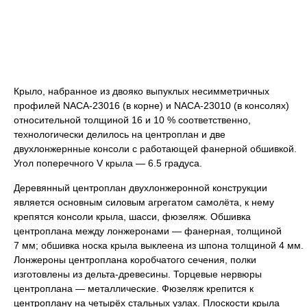
Крыло, набранное из двояко выпуклых несимметричных
профилей NACA-23016 (в корне) и NACA-23010 (в консолях)
относительной толщиной 16 и 10 % соответственно,
технологически делилось на центроплан и две
двухлонжернные консоли с работающей фанерной обшивкой.
Угол поперечного V крыла — 6.5 градуса.
Деревянный центроплан двухлонжеронной конструкции
является основным силовым агрегатом самолёта, к нему
крепятся консоли крыла, шасси, фюзеляж. Обшивка
центроплана между лонжеронами — фанерная, толщиной
7 мм; обшивка носка крыла выклеена из шпона толщиной 4 мм.
Лонжероны центроплана коробчатого сечения, полки
изготовлены из дельта-древесины. Торцевые нервюры
центроплана — металлические. Фюзеляж крепится к
центроплану на четырёх стальных узлах. Плоскости крыла