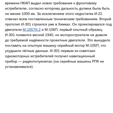
времени НКАП выдал новое требование к фронтовому
истребителю, согласно которому дальность должна была быть
не менее 1000 км. За исключением этого недостатка И-22
отвечал всем поставленным техническим требованиям. Второй
прототип И-301 строился уже в Химках. Он проектировался под
двигатели
М-105ТК-2
и М-106П, первый опытный образец
И-301 появился весной 1940, но моторостроители не довели
до требуемой надёжности проектные двигатели. Это вынудило
поставить на опытную машину серийный мотор М-105П, что
ухудшило лётные данные. И-301 первым из советских
одномоторных истребителей получил навигационный
прибор — радиополукомпас (на серийные машины РПК не
устанавливался).