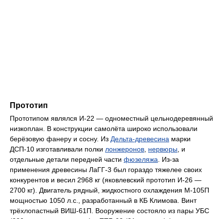
Прототип
Прототипом являлся И-22 — одноместный цельнодеревянный
низкоплан. В конструкции самолёта широко использовали
берёзовую фанеру и сосну. Из
Дельта-древесина
марки
ДСП-10 изготавливали полки
лонжеронов
,
нервюры
, и
отдельные детали передней части
фюзеляжа
. Из-за
применения древесины ЛаГГ-3 был гораздо тяжелее своих
конкурентов и весил 2968 кг (яковлевский прототип И-26 —
2700 кг). Двигатель рядный, жидкостного охлаждения М-105П
мощностью 1050 л.с., разработанный в КБ Климова. Винт
трёхлопастный ВИШ-61П. Вооружение состояло из пары УБС