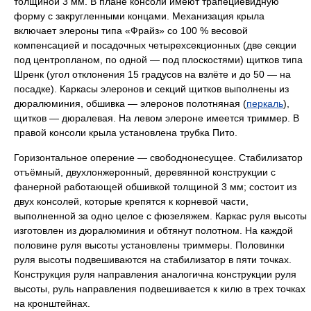
толщиной 3 мм. В плане консоли имеют трапециевидную
форму с закругленными концами. Механизация крыла
включает элероны типа «Фрайз» со 100 % весовой
компенсацией и посадочных четырехсекционных (две секции
под центропланом, по одной — под плоскостями) щитков типа
Шренк (угол отклонения 15 градусов на взлёте и до 50 — на
посадке). Каркасы элеронов и секций щитков выполнены из
дюралюминия, обшивка — элеронов полотняная (
перкаль
),
щитков — дюралевая. На левом элероне имеется триммер. В
правой консоли крыла установлена трубка Пито.
Горизонтальное оперение — свободнонесущее. Стабилизатор
отъёмный, двухлонжеронный, деревянной конструкции с
фанерной работающей обшивкой толщиной 3 мм; состоит из
двух консолей, которые крепятся к корневой части,
выполненной за одно целое с фюзеляжем. Каркас руля высоты
изготовлен из дюралюминия и обтянут полотном. На каждой
половине руля высоты установлены триммеры. Половинки
руля высоты подвешиваются на стабилизатор в пяти точках.
Конструкция руля направления аналогична конструкции руля
высоты, руль направления подвешивается к килю в трех точках
на кронштейнах.