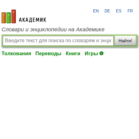
EN
DE
ES
FR
academic.ru
Словари и энциклопедии на Академике
Найти!
Толкования
Переводы
Книги
Игры ⚽