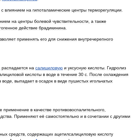
с
влиянием
на
гипоталамические
центры
терморегуляции
.
янием
на
центры
болевой
чувствительности
,
а
также
гогенное
действие
брадикинина
.
зволяет
применять
его
для
снижения
внутречерепного
е
распадается
на
салициловую
и
уксусную
кислоты
.
Гидролиз
алициловой
кислоты
в
воде
в
течение
30
с
.
После
охлаждения
в
воде
,
выпадает
в
осадок
в
виде
пушистых
игольчатых
е
применение
в
качестве
противовоспалительного
,
едства
.
Применяют
её
самостоятельно
и
в
сочетании
с
другими
нных
средств
,
содержащих
ацетилсалициловую
кислоту