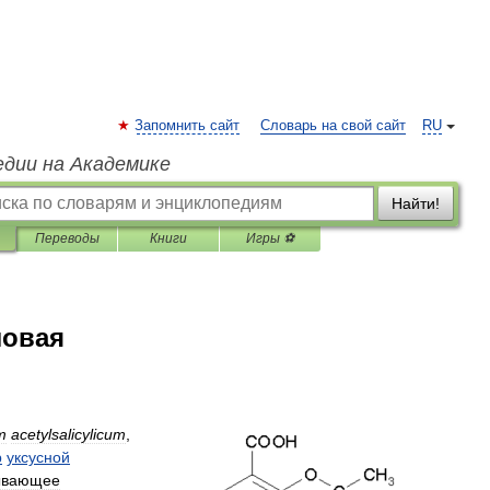
Запомнить сайт
Словарь на свой сайт
RU
едии на Академике
Найти!
Переводы
Книги
Игры ⚽
ловая
m
acetylsalicylicum
,
р
уксусной
ывающее