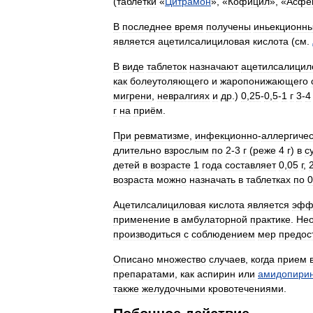
(
таблетки
«
Цитрамон
», «
Кофицил
», «
Асфе
В
последнее
время
получены
иньекционн
является
ацетилсалициловая
кислота
(
см
.
В
виде
таблеток
назначают
ацетилсалицил
как
болеутоляющего
и
жаропонижающего
мигрени
,
невралгиях
и
др
.)
0
,
25
-
0
,
5
-
1
г
3
-
4
г
на
приём
.
При
ревматизме
,
инфекционно
-
аллергиче
длительно
взрослым
по
2
-
3
г
(
реже
4
г
)
в
с
детей
в
возрасте
1
года
составляет
0
,
05
г
,
возраста
можно
назначать
в
таблетках
по
0
Ацетилсалициловая
кислота
является
эфф
применение
в
амбулаторной
практике
.
Не
производиться
с
соблюдением
мер
предос
Описано
множество
случаев
,
когда
прием
препаратами
,
как
аспирин
или
амидопири
также
желудочными
кровотечениями
.