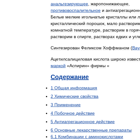
анальгезирующее
,
жаропонижающее
,
противовоспалительное
и
антиагрегацион
Белые
мелкие
игольчатые
кристаллы
или
л
кристаллический
порошок
,
мало
раствори
комнатной
температуре
,
растворим
в
горя
растворим
в
спирте
,
растворах
едких
и
угл
Синтезирован
Феликсом
Хоффманом
(
Bay
Ацетилсалициловая
кислота
широко
извес
маркой
«
Аспирин
»
фирмы
«
Содержание
1
Общая
информация
2
Химические
свойства
3
Применение
4
Побочное
действие
5
Антиагрегационное
действие
6
Основные
лекарственные
препараты
6
.
1
Комбинации
с
аминокислотами