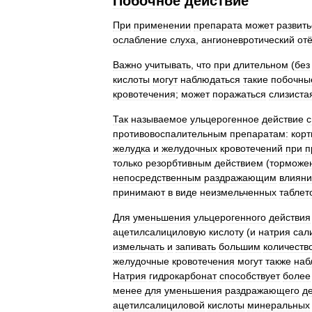
Побочное
действие
При
применении
препарата
может
развить
ослабление
слуха
,
ангионевротический
отё
Важно
учитывать
,
что
при
длительном
(
без
кислоты
могут
наблюдаться
такие
побочны
кровотечения
;
может
поражаться
слизиста
Так
называемое
ульцерогенное
действие
с
противовоспалительным
препаратам:
кор
желудка
и
желудочных
кровотечений
при
п
только
резорбтивным
действием
(
торможе
непосредственным
раздражающим
влиян
принимают
в
виде
неизмельченных
таблет
Для
уменьшения
ульцерогенного
действия
ацетилсалициловую
кислоту
(
и
натрия
сал
измельчать
и
запивать
большим
количеств
желудочные
кровотечения
могут
также
наб
Натрия
гидрокарбонат
способствует
более
менее
для
уменьшения
раздражающего
д
ацетилсалициловой
кислоты
минеральных