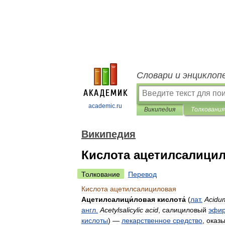
Словари и энциклоп
academic.ru
Википедия
Толкования
Википедия
Кислота ацетилсалици
Толкование
Перевод
Кислота
ацетилсалициловая
Ацетилсалици́ловая
кислота́
(
лат
.
Acidu
англ
.
Acetylsalicylic
acid
,
салициловый
эфи
кислоты
) —
лекарственное
средство
,
оказ