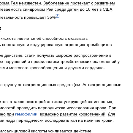
рома
Рея
неизвестен
.
Заболевание
протекает
с
развитием
леваемость
синдромом
Рея
среди
детей
до
18
лет
в
США
[
3
]
летальность
превышает
36
%
.
е
кислоты
является
её
способность
оказывать
ь
спонтанную
и
индуцированную
агрегацию
тромбоцитов
.
ое
действие
,
стали
получать
широкое
распространение
в
их
нарушений
и
профилактики
тромботических
осложнений
у
иями
мозгового
кровообращения
и
другими
сердечно
-
ую
группу
антиагрегационных
средств
(
см
.
Антиагрегационные
итов
,
а
также
некоторой
антикоагулирующей
активностью
,
кислотой
проводить
периодически
исследования
крови
.
При
нно
при
гемофилии
,
возможно
развитие
кровотечений
.
Для
ия
надо
периодически
исследовать
кал
на
наличие
крови
.
тилсалициловой
кислоты
усиливается
действие