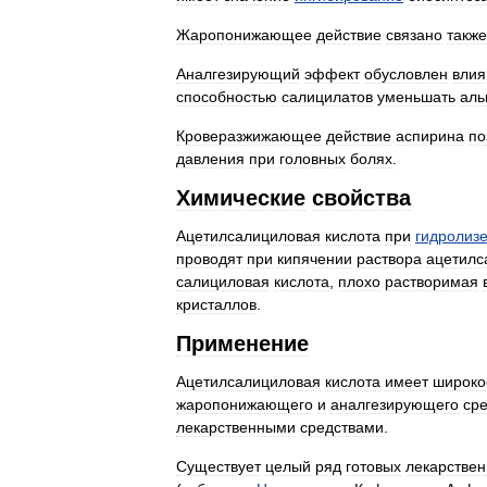
Жаропонижающее
действие
связано
также
Аналгезирующий
эффект
обусловлен
вли
способностью
салицилатов
уменьшать
аль
Кроверазжижающее
действие
аспирина
по
давления
при
головных
болях
.
Химические
свойства
Ацетилсалициловая
кислота
при
гидролиз
проводят
при
кипячении
раствора
ацетилс
салициловая
кислота
,
плохо
растворимая
кристаллов
.
Применение
Ацетилсалициловая
кислота
имеет
широко
жаропонижающего
и
аналгезирующего
ср
лекарственными
средствами
.
Существует
целый
ряд
готовых
лекарстве