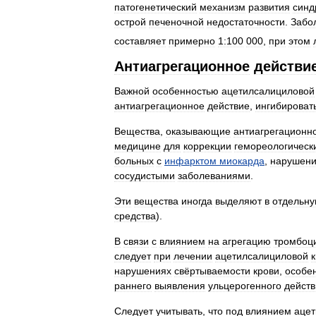
патогенетический
механизм
развития
синд
острой
печеночной
недостаточности
.
Забо
составляет
примерно
1:100
000
,
при
этом
Антиагрегационное
действи
Важной
особенностью
ацетилсалициловой
антиагрегационное
действие
,
ингибироват
Вещества
,
оказывающие
антиагрегационн
медицине
для
коррекции
гемореологическ
больных
с
инфарктом
миокарда
,
нарушен
сосудистыми
заболеваниями
.
Эти
вещества
иногда
выделяют
в
отдельн
средства
).
В
связи
с
влиянием
на
агрегацию
тромбоц
следует
при
лечении
ацетилсалициловой
нарушениях
свёртываемости
крови
,
особе
раннего
выявления
ульцерогенного
действ
Следует
учитывать
,
что
под
влиянием
аце