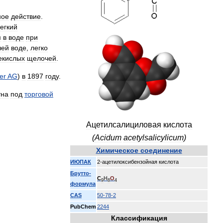
ное
действие
.
егкий
м
в
воде
при
чей
воде
,
легко
екислых
щелочей
.
er
AG
)
в
1897
году
.
тна
под
торговой
Ацетилсалициловая
кислота
(
Acidum
acetylsalicylicum
)
Химическое
соединение
ИЮПАК
2
-
ацетилоксибензойная
кислота
Брутто
-
C
H
O
9
8
4
формула
CAS
50
-
78
-
2
PubChem
2244
Классификация