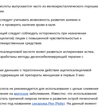
кислоты
выпускаются
часто
из
мелкокристаллического
порошка
ами
.
следует
учитывать
возможность
развития
анемии
и
и
и
проверять
наличие
крови
в
кале
.
акций
следует
соблюдать
осторожность
при
назначении
ицилатов
)
лицам
с
повышенной
чувствительностью
к
лекарственным
средствам
.
лсалициловой
кислоте
может
развиться
аспириновая
астма
,
азработаны
методы
десенсибилизирующей
терапии
с
ми
данными
о
тератогенном
действии
ацетилсалициливой
содержащие
её
препараты
женщинам
в
первые
3
мес
слота
не
рекомендуется
для
использования
с
целью
снижения
рении
на
вирусное
заболевание
.
Известно
,
что
использование
стать
причиной
некроза
печени
и
развития
острой
печеночной
стно
под
названием
синдрома
Рея
(
Рейе
)
.
На
данный
момент