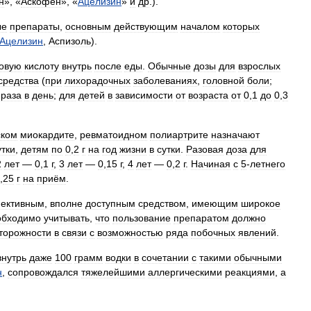
н
», «
Аскофен
», «
Ацелизин
»
и
др
.).
ые
препараты
,
основным
действующим
началом
которых
Ацелизин
,
Аспизоль
).
овую
кислоту
внутрь
после
еды
.
Обычные
дозы
для
взрослых
средства
(
при
лихорадочных
заболеваниях
,
головной
боли
;
раза
в
день
;
для
детей
в
зависимости
от
возраста
от
0
,
1
до
0
,
3
ском
миокардите
,
ревматоидном
полиартрите
назначают
утки
,
детям
по
0
,
2
г
на
год
жизни
в
сутки
.
Разовая
доза
для
2
лет
—
0
,
1
г
,
3
лет
—
0
,
15
г
,
4
лет
—
0
,
2
г
.
Начиная
с
5
-
летнего
,
25
г
на
приём
.
ективным
,
вполне
доступным
средством
,
имеющим
широкое
обходимо
учитывать
,
что
пользование
препаратом
должно
торожности
в
связи
с
возможностью
ряда
побочных
явлений
.
внутрь
даже
100
грамм
водки
в
сочетании
с
такими
обычными
н
,
сопровождался
тяжелейшими
аллергическими
реакциями
,
а