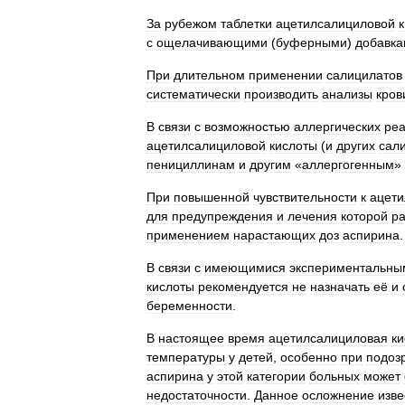
За
рубежом
таблетки
ацетилсалициловой
с
ощелачивающими
(
буферными
)
добавк
При
длительном
применении
салицилатов
систематически
производить
анализы
кров
В
связи
с
возможностью
аллергических
ре
ацетилсалициловой
кислоты
(
и
других
сал
пенициллинам
и
другим
«
аллергогенным
»
При
повышенной
чувствительности
к
ацети
для
предупреждения
и
лечения
которой
р
применением
нарастающих
доз
аспирина
.
В
связи
с
имеющимися
экспериментальны
кислоты
рекомендуется
не
назначать
её
и
беременности
.
В
настоящее
время
ацетилсалициловая
ки
температуры
у
детей
,
особенно
при
подоз
аспирина
у
этой
категории
больных
может
недостаточности
.
Данное
осложнение
изве