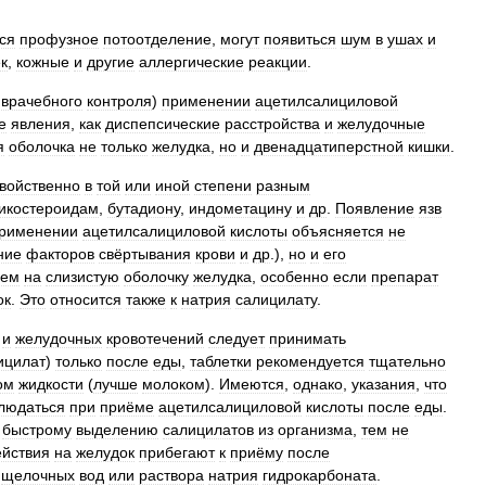
ся
профузное
потоотделение
,
могут
появиться
шум
в
ушах
и
к
,
кожные
и
другие
аллергические
реакции
.
врачебного
контроля
)
применении
ацетилсалициловой
е
явления
,
как
диспепсические
расстройства
и
желудочные
я
оболочка
не
только
желудка
,
но
и
двенадцатиперстной
кишки
.
войственно
в
той
или
иной
степени
разным
тикостероидам
,
бутадиону
,
индометацину
и
др
.
Появление
язв
рименении
ацетилсалициловой
кислоты
объясняется
не
ние
факторов
свёртывания
крови
и
др
.),
но
и
его
ием
на
слизистую
оболочку
желудка
,
особенно
если
препарат
ок
.
Это
относится
также
к
натрия
салицилату
.
и
желудочных
кровотечений
следует
принимать
ицилат
)
только
после
еды
,
таблетки
рекомендуется
тщательно
ом
жидкости
(
лучше
молоком
).
Имеются
,
однако
,
указания
,
что
людаться
при
приёме
ацетилсалициловой
кислоты
после
еды
.
быстрому
выделению
салицилатов
из
организма
,
тем
не
ействия
на
желудок
прибегают
к
приёму
после
щелочных
вод
или
раствора
натрия
гидрокарбоната
.