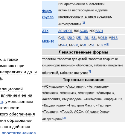
Ненаркотические
анальгетики
,
включая
нестероидные
и
другие
Фарм
.
противовоспалительные
средства
.
группа
[
1
]
Антиагреганты
.
АТХ
A01
AD05
,
B01
AC06
,
N02
BA01
G
43
.
,
I
20
.
0
,
I
25
.
,
I
26
.
,
I
63
.
,
M
06
.
9
,
M
54
.
3
,
МКБ
-
10
[
1
]
M
54
.
4
,
M
79
.
0
,
R
50
.
,
R
51
.
,
R
52
.
2
Лекарственные
формы
е
,
а
также
таблетки
,
таблетки
для
детей
,
таблетки
покрытые
именяют
при
кишечнорастворимой
оболочкой
,
таблетки
покрытые
невралгиях
и
др
.
и
[
2
]
оболочкой
,
таблетки
шипучие
а
.
Торговые
названия
«
АСК
-
кардио
», «
Аскопирин
», «
Аспиватрин
»,
алициловой
«
Аспикор
», «
Аспинат
», «
Аспирин
», «
Аспитрин
»,
влиянием
её
на
«
Аспровит
», «
Ацекардол
», «
Ацсбирин
», «
КардиАСК
»,
ия
:
уменьшением
«
Кардиопирин
», «
Некстрим
Фаст
», «
Таспир
»,
активности
«
Терапин
», «
Тромбо
АСС
», «
Упсарин
Упса
»,
кого
обеспечения
[
2
]
«
Флуспирин
»
ния
образования
ьного
действия
а
простагландинов
.