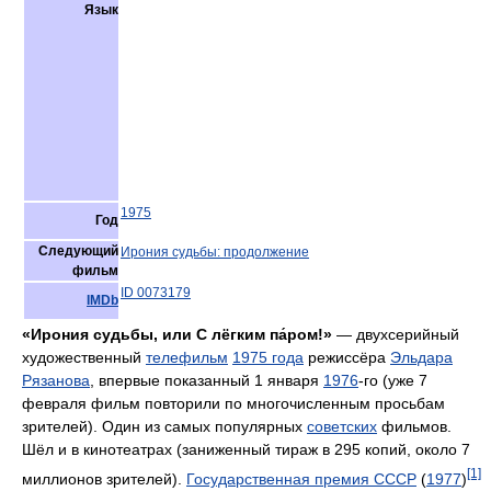
Язык
1975
Год
Следующий
Ирония судьбы: продолжение
фильм
ID 0073179
IMDb
«Ирония судьбы, или С лёгким па́ром!»
— двухсерийный
художественный
телефильм
1975 года
режиссёра
Эльдара
Рязанова
, впервые показанный 1 января
1976
-го (уже 7
февраля фильм повторили по многочисленным просьбам
зрителей). Один из самых популярных
советских
фильмов.
Шёл и в кинотеатрах (заниженный тираж в 295 копий, около 7
[1]
миллионов зрителей).
Государственная премия СССР
(
1977
)