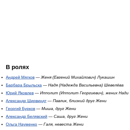
В ролях
Андрей Мягков
—
Женя (Евгений Михайлович) Лукашин
Барбара Брыльска
—
Надя (Надежда Васильевна) Шевелёва
Юрий Яковлев
—
Ипполит (Ипполит Георгиевич), жених Нади
Александр Ширвиндт
—
Павлик, близкий друг Жени
Георгий Бурков
—
Миша, друг Жени
Александр Белявский
—
Саша, друг Жени
Ольга Науменко
—
Галя, невеста Жени