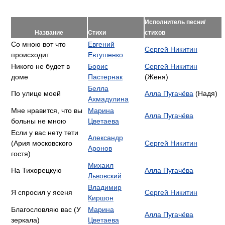
Исполнитель песни/
Название
Стихи
стихов
Со мною вот что
Евгений
Сергей Никитин
происходит
Евтушенко
Никого не будет в
Борис
Сергей Никитин
доме
Пастернак
(Женя)
Белла
По улице моей
Алла Пугачёва
(Надя)
Ахмадулина
Мне нравится, что вы
Марина
Алла Пугачёва
больны не мною
Цветаева
Если у вас нету тети
Александр
(Ария московского
Сергей Никитин
Аронов
гостя)
Михаил
На Тихорецкую
Алла Пугачёва
Львовский
Владимир
Я спросил у ясеня
Сергей Никитин
Киршон
Благословляю вас (У
Марина
Алла Пугачёва
зеркала)
Цветаева