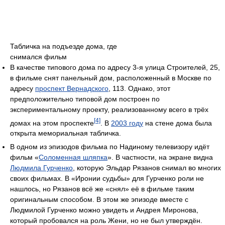
Табличка на подъезде дома, где
снимался фильм
В качестве типового дома по адресу 3-я улица Строителей, 25,
в фильме снят панельный дом, расположенный в Москве по
адресу
проспект Вернадского
, 113. Однако, этот
предположительно типовой дом построен по
экспериментальному проекту, реализованному всего в трёх
[4]
домах на этом проспекте
. В
2003 году
на стене дома была
открыта мемориальная табличка.
В одном из эпизодов фильма по Надиному телевизору идёт
фильм «
Соломенная шляпка
». В частности, на экране видна
Людмила Гурченко
, которую Эльдар Рязанов снимал во многих
своих фильмах. В «Иронии судьбы» для Гурченко роли не
нашлось, но Рязанов всё же «снял» её в фильме таким
оригинальным способом. В этом же эпизоде вместе с
Людмилой Гурченко можно увидеть и Андрея Миронова,
который пробовался на роль Жени, но не был утверждён.