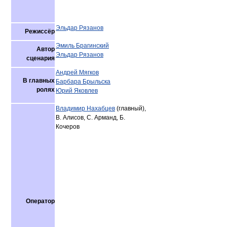
Эльдар Рязанов
Режиссёр
Эмиль Брагинский
Автор
Эльдар Рязанов
сценария
Андрей Мягков
В главных
Барбара Брыльска
ролях
Юрий Яковлев
Владимир Нахабцев
(главный),
В. Алисов, С. Арманд, Б.
Кочеров
Оператор