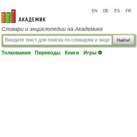
EN
DE
ES
FR
academic.ru
Словари и энциклопедии на Академике
Найти!
Толкования
Переводы
Книги
Игры ⚽