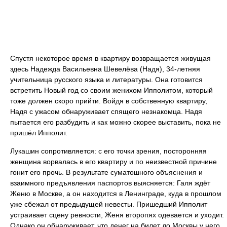
Спустя некоторое время в квартиру возвращается живущая
здесь Надежда Васильевна Шевелёва (Надя), 34-летняя
учительница русского языка и литературы. Она готовится
встретить Новый год со своим женихом Ипполитом, который
тоже должен скоро прийти. Войдя в собственную квартиру,
Надя с ужасом обнаруживает спящего незнакомца. Надя
пытается его разбудить и как можно скорее выставить, пока не
пришёл Ипполит.
Лукашин сопротивляется: с его точки зрения, посторонняя
женщина ворвалась в его квартиру и по неизвестной причине
гонит его прочь. В результате суматошного объяснения и
взаимного предъявления паспортов выясняется: Галя ждёт
Женю в Москве, а он находится в Ленинграде, куда в прошлом
уже сбежал от предыдущей невесты. Пришедший Ипполит
устраивает сцену ревности, Женя второпях одевается и уходит.
Однако он обнаруживает, что денег на билет до Москвы у него