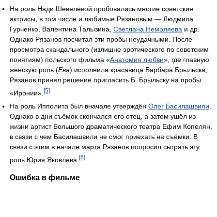
На роль Нади Шевелёвой пробовались многие советские
актрисы, в том числе и любимые Рязановым — Людмила
Гурченко, Валентина Талызина,
Светлана Немоляева
и др.
Однако Рязанов посчитал эти пробы неудачными. После
просмотра скандального (излишне эротического по советским
понятиям) польского фильма «
Анатомия любви
», где главную
женскую роль (
Ева
) исполнила красавица Барбара Брыльска,
Рязанов принял решение пригласить Б. Брыльску на пробы
[5]
«Иронии».
На роль Ипполита был вначале утверждён
Олег Басилашвили
.
Однако в дни съёмок скончался его отец, а затем ушёл из
жизни артист Большого драматического театра Ефим Копелян,
в связи с чем Басилашвили не смог приехать на съёмки. В
связи с этим в начале марта Рязанов попросил сыграть эту
[6]
роль Юрия Яковлева.
Ошибка в фильме