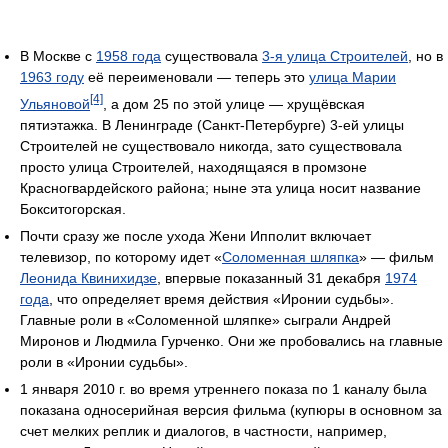
В Москве с
1958 года
существовала
3-я улица Строителей
, но в
1963 году
её переименовали — теперь это
улица Марии
[4]
Ульяновой
, а дом 25 по этой улице — хрущёвская
пятиэтажка. В Ленинграде (Санкт-Петербурге) 3-ей улицы
Строителей не существовало никогда, зато существовала
просто улица Строителей, находящаяся в промзоне
Красногвардейского района; ныне эта улица носит название
Бокситогорская.
Почти сразу же после ухода Жени Ипполит включает
телевизор, по которому идет «
Соломенная шляпка
» — фильм
Леонида Квинихидзе
, впервые показанный 31 декабря
1974
года
, что определяет время действия «Иронии судьбы».
Главные роли в «Соломенной шляпке» сыграли Андрей
Миронов и Людмила Гурченко. Они же пробовались на главные
роли в «Иронии судьбы».
1 января 2010 г. во время утреннего показа по 1 каналу была
показана односерийная версия фильма (купюры в основном за
счет мелких реплик и диалогов, в частности, например,