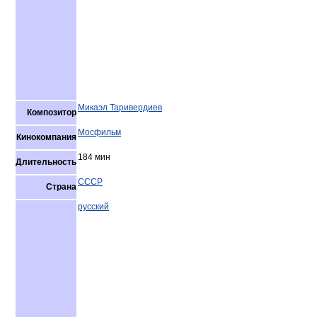
Микаэл Таривердиев
Композитор
Мосфильм
Кинокомпания
184 мин
Длительность
СССР
Страна
русский