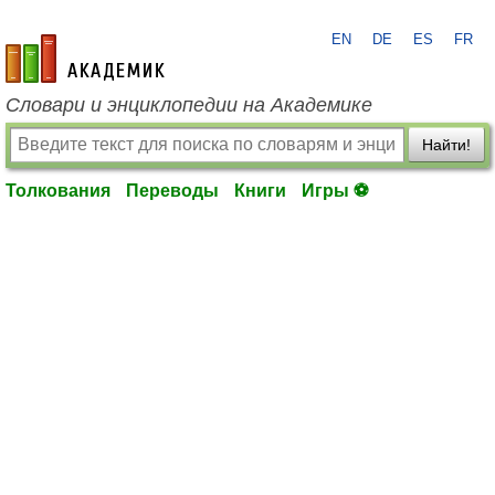
EN
DE
ES
FR
academic.ru
Словари и энциклопедии на Академике
Найти!
Толкования
Переводы
Книги
Игры ⚽