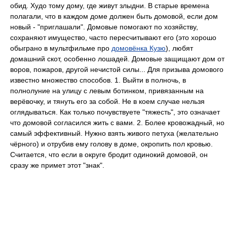
обид. Худо тому дому, где живут злыдни. В старые времена
полагали, что в каждом доме должен быть домовой, если дом
новый - "приглашали". Домовые помогают по хозяйству,
сохраняют имущество, часто пересчитывают его (это хорошо
обыграно в мультфильме про
домовёнка Кузю
), любят
домашний скот, особенно лошадей. Домовые защищают дом от
воров, пожаров, другой нечистой силы... Для призыва домового
известно множество способов. 1. Выйти в полночь, в
полнолуние на улицу с левым ботинком, привязанным на
верёвочку, и тянуть его за собой. Не в коем случае нельзя
оглядываться. Как только почувствуете "тяжесть", это означает
что домовой согласился жить с вами. 2. Более кровожадный, но
самый эффективный. Нужно взять живого петуха (желательно
чёрного) и отрубив ему голову в доме, окропить пол кровью.
Считается, что если в округе бродит одинокий домовой, он
сразу же примет этот "знак".