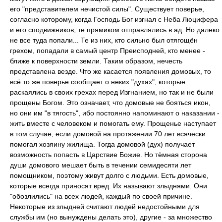
его "представителем нечистой силы". Существует поверье,
согласно которому, когда Господь Бог изгнал с Неба Люцифера
и его сподвижников, те прямиком отправлялись в ад. Но далеко
не все туда попали... Те из них, кто сильно был отягощён
грехом, попадали в самый центр Преисподней, кто менее -
ближе к поверхности земли. Таким образом, нечесть
представлена везде. Что же касается появления домовых, то
всё то же поверье сообщает о неких "духах", которые
раскаялись в своих грехах перед Изгнанием, но так и не были
прощены Богом. Это означает, что домовые не бояться икон,
но они им "в тягость", ибо постоянно напоминают о наказании -
жить вместе с человеком и помогать ему. Прощенье наступает
в том случае, если домовой на протяжении 70 лет всячески
помогал хозяину жилища. Тогда домовой (дух) получает
возможность попасть в Царствие Божие. Но тёмная сторона
души домового мешает быть в течении семидесяти лет
помощником, поэтому живут долго с людьми. Есть домовые,
которые всегда приносят вред. Их называют злыднями. Они
"обозлились" на всех людей, каждый по своей причине.
Некоторые из злыдней считают людей недостойными для
службы им (но вынуждены делать это), другие - за множество