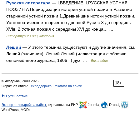
Русская литература
— I.ВВЕДЕНИЕ II.РУССКАЯ УСТНАЯ
ПОЭЗИЯ А.Периодизация истории устной поэзии Б.Развитие
старинной устной поэзии 1.Древнейшие истоки устной поэзии.
Устнопоэтическое творчество древней Руси с X до середины
XVIв. 2.Устная поэзия с середины XVI до конца… …
Литературная энциклопедия
Леший
— У этого термина существуют и другие значения, см.
Леший (значения). Леший Леший (иллюстрация с обложки
одноимённого журнала, 1906 г.) дух …
Википедия
© Академик, 2000-2026
18+
Обратная связь:
Техподдержка
,
Реклама на сайте
👣 Путешествия
Экспорт словарей на сайты
, сделанные на PHP,
Joomla,
Drupal,
WordPress, MODx.