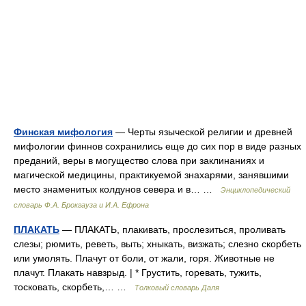
Финская мифология
— Черты языческой религии и древней
мифологии финнов сохранились еще до сих пор в виде разных
преданий, веры в могущество слова при заклинаниях и
магической медицины, практикуемой знахарями, занявшими
место знаменитых колдунов севера и в… …
Энциклопедический
словарь Ф.А. Брокгауза и И.А. Ефрона
ПЛАКАТЬ
— ПЛАКАТЬ, плакивать, прослезиться, проливать
слезы; рюмить, реветь, выть; хныкать, визжать; слезно скорбеть
или умолять. Плачут от боли, от жали, горя. Животные не
плачут. Плакать навзрыд. | * Грустить, горевать, тужить,
тосковать, скорбеть,… …
Толковый словарь Даля