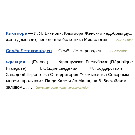
Кикимора
— И. Я. Билибин, Кикимора Женский недобрый дух,
жена домового, лешего или болотника Мифология …
Википедия
Семён Летопроводец
— Семён Летопроводец …
Википедия
Франция
— (France) Французская Республика (République
Française). I. Общие сведения Ф. государство в
Западной Европе. На С. территория Ф. омывается Северным
морем, проливами Па де Кале и Ла Манш, на З. Бискайским
заливом… …
Большая советская энциклопедия