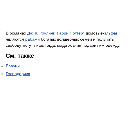
В романах
Дж. К. Роулинг
"
Гарри Поттер
" домовые-
эльфы
являются
рабами
богатых волшебных семей и получить
свободу могут лишь тогда, когда хозяин подарит им одежду.
См. также
Брауни
Господарчик