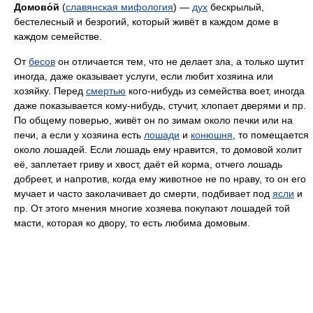
Домово́й
(
славянская мифология
) —
дух
бескрылый,
бестелесный и безрогий, который живёт в каждом доме в
каждом семействе.
От
бесов
он отличается тем, что не делает зла, а только шутит
иногда, даже оказывает услуги, если любит хозяина или
хозяйку. Перед
смертью
кого-нибудь из семейства воет, иногда
даже показывается кому-нибудь, стучит, хлопает дверями и пр.
По общему поверью, живёт он по зимам около печки или на
печи, а если у хозяина есть
лошади
и
конюшня
, то помещается
около лошадей. Если лошадь ему нравится, то домовой холит
её, заплетает гриву и хвост, даёт ей корма, отчего лошадь
добреет, и напротив, когда ему животное не по нраву, то он его
мучает и часто заколачивает до смерти, подбивает под
ясли
и
пр. От этого мнения многие хозяева покупают лошадей той
масти, которая ко двору, то есть любима домовым.