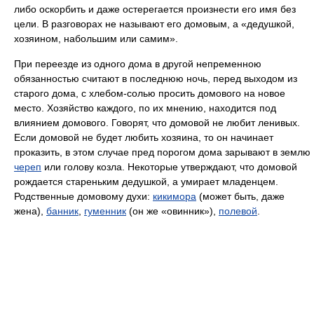
либо оскорбить и даже остерегается произнести его имя без
цели. В разговорах не называют его домовым, а «дедушкой,
хозяином, набольшим или самим».
При переезде из одного дома в другой непременною
обязанностью считают в последнюю ночь, перед выходом из
старого дома, с хлебом-солью просить домового на новое
место. Хозяйство каждого, по их мнению, находится под
влиянием домового. Говорят, что домовой не любит ленивых.
Если домовой не будет любить хозяина, то он начинает
проказить, в этом случае пред порогом дома зарывают в землю
череп
или голову козла. Некоторые утверждают, что домовой
рождается стареньким дедушкой, а умирает младенцем.
Родственные домовому духи:
кикимора
(может быть, даже
жена),
банник
,
гуменник
(он же «овинник»),
полевой
.