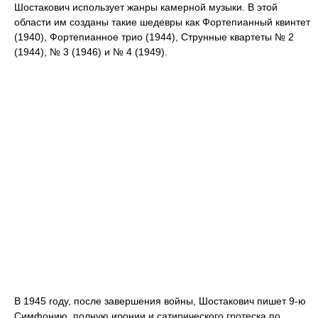
Шостакович использует жанры камерной музыки. В этой
области им созданы такие шедевры как Фортепианный квинтет
(1940), Фортепианное трио (1944), Струнные квартеты № 2
(1944), № 3 (1946) и № 4 (1949).
В 1945 году, после завершения войны, Шостакович пишет 9-ю
Симфонию, полную иронии и сатирического гротеска по