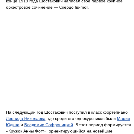
конце 1919 года Шостакович написал своё первое крупное
оркестровое сочинение — Скерцо fis-moll.
На следующий год Шостакович поступил в класс фортепиано
Леонида Николаева
, где среди его однокурсников были
Мария
Юдина
и
Владимир Софроницкий
. В этот период формируется
«Кружок Анны Фогт», ориентирующийся на новейшие