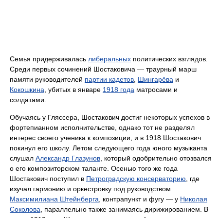
Семья придерживалась
либеральных
политических взглядов.
Среди первых сочинений Шостаковича — траурный марш
памяти руководителей
партии кадетов
,
Шингарёва
и
Кокошкина
, убитых в январе
1918 года
матросами и
солдатами.
Обучаясь у Гляссера, Шостакович достиг некоторых успехов в
фортепианном исполнительстве, однако тот не разделял
интерес своего ученика к композиции, и в 1918 Шостакович
покинул его школу. Летом следующего года юного музыканта
слушал
Александр Глазунов
, который одобрительно отозвался
о его композиторском таланте. Осенью того же года
Шостакович поступил в
Петроградскую консерваторию
, где
изучал гармонию и оркестровку под руководством
Максимилиана Штейнберга
, контрапункт и фугу — у
Николая
Соколова
, параллельно также занимаясь дирижированием. В