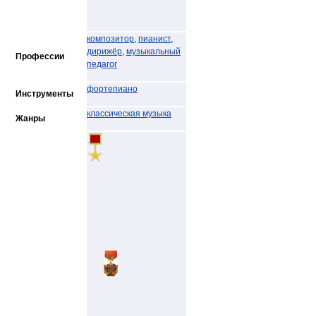
композитор
,
пианист
,
дирижёр
,
музыкальный
Профессии
педагог
фортепиано
Инструменты
классическая музыка
Жанры