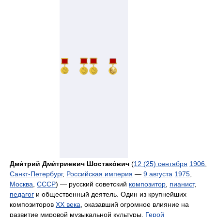
Дми́трий Дми́триевич Шостако́вич
(
12 (25) сентября
1906
,
Санкт-Петербург
,
Российская империя
—
9 августа
1975
,
Москва
,
СССР
) — русский советский
композитор
,
пианист
,
педагог
и общественный деятель. Один из крупнейших
композиторов
XX века
, оказавший огромное влияние на
развитие мировой музыкальной культуры.
Герой