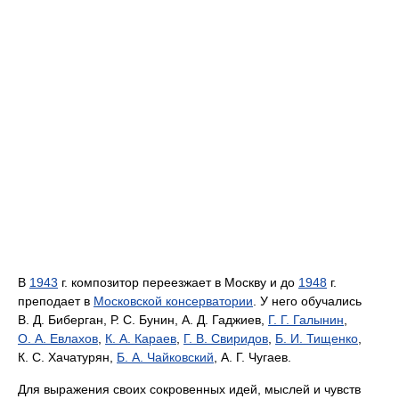
В
1943
г. композитор переезжает в Москву и до
1948
г.
преподает в
Московской консерватории
. У него обучались
В. Д. Биберган, Р. С. Бунин, А. Д. Гаджиев,
Г. Г. Галынин
,
О. А. Евлахов
,
К. А. Караев
,
Г. В. Свиридов
,
Б. И. Тищенко
,
К. С. Хачатурян,
Б. А. Чайковский
, А. Г. Чугаев.
Для выражения своих сокровенных идей, мыслей и чувств