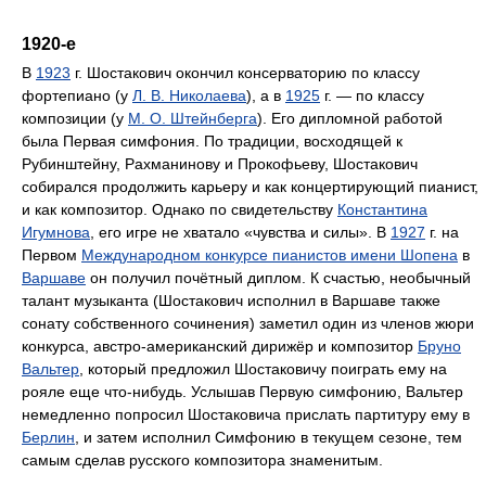
1920-е
В
1923
г. Шостакович окончил консерваторию по классу
фортепиано (у
Л. В. Николаева
), а в
1925
г. — по классу
композиции (у
М. О. Штейнберга
). Его дипломной работой
была Первая симфония. По традиции, восходящей к
Рубинштейну, Рахманинову и Прокофьеву, Шостакович
собирался продолжить карьеру и как концертирующий пианист,
и как композитор. Однако по свидетельству
Константина
Игумнова
, его игре не хватало «чувства и силы». В
1927
г. на
Первом
Международном конкурсе пианистов имени Шопена
в
Варшаве
он получил почётный диплом. К счастью, необычный
талант музыканта (Шостакович исполнил в Варшаве также
сонату собственного сочинения) заметил один из членов жюри
конкурса, австро-американский дирижёр и композитор
Бруно
Вальтер
, который предложил Шостаковичу поиграть ему на
рояле еще что-нибудь. Услышав Первую симфонию, Вальтер
немедленно попросил Шостаковича прислать партитуру ему в
Берлин
, и затем исполнил Симфонию в текущем сезоне, тем
самым сделав русского композитора знаменитым.