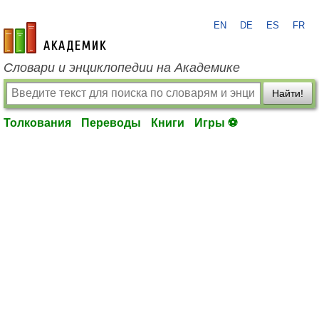
EN
DE
ES
FR
academic.ru
Словари и энциклопедии на Академике
Найти!
Толкования
Переводы
Книги
Игры ⚽