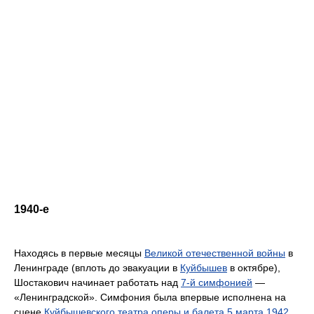
1940-е
Находясь в первые месяцы
Великой отечественной войны
в
Ленинграде (вплоть до эвакуации в
Куйбышев
в октябре),
Шостакович начинает работать над
7-й симфонией
—
«Ленинградской». Симфония была впервые исполнена на
сцене
Куйбышевского театра оперы и балета
5 марта
1942