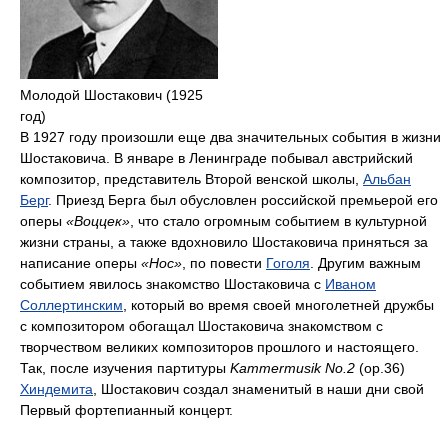
Молодой Шостакович (1925
год)
В 1927 году произошли еще два значительных события в жизни
Шостаковича. В январе в Ленинграде побывал австрийский
композитор, представитель Второй венской школы,
Альбан
Берг
. Приезд Берга был обусловлен российской премьерой его
оперы
«Воццек»
, что стало огромным событием в культурной
жизни страны, а также вдохновило Шостаковича приняться за
написание оперы
«Нос»
, по повести
Гоголя
. Другим важным
событием явилось знакомство Шостаковича с
Иваном
Соллертинским
, который во время своей многолетней дружбы
с композитором обогащал Шостаковича знакомством с
творчеством великих композиторов прошлого и настоящего.
Так, после изучения партитуры
Kammermusik No.2
(op.36)
Хиндемита
, Шостакович создал знаменитый в наши дни свой
Первый фортепианный концерт.