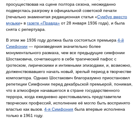
просуществовав на сцене полтора сезона, неожиданно
подверглась разгрому в официальной советской печати
(печально знаменитая редакционная статья «
Сумбур вместо
музыки
» в
газете «Правда»
от 28 января 1936 года), и была
снята с репертуара.
В этом же 1936 году должна была состояться премьера
4-й
Симфонии
— произведения значительно более
монументального размаха, чем все предыдущие симфонии
Шостаковича, сочетающего в себе трагический пафос с
гротеском, лирическими и интимными эпизодами, и, возможно,
долженствовавшего начать новый, зрелый период в творчестве
композитора. Однако Шостакович благоразумно приостановил
репетиции Симфонии перед декабрьской премьерой, понимая,
что в атмосфере начавшегося в стране государственного
террора, когда ежедневно арестовывались представители
творческих профессий, исполнение её могло быть воспринято
властью как вызов.
4-я Симфония
была впервые исполнена
только в 1961 году.