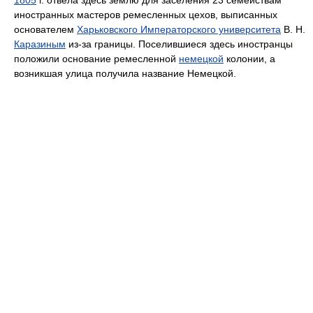
1805
г. отвела здесь землю для заселения 23 семействам
иностранных мастеров ремесленных цехов, выписанных
основателем
Харьковского Императорского университета
В. Н.
Каразиным
из-за границы. Поселившиеся здесь иностранцы
положили основание ремесленной
немецкой
колонии, а
возникшая улица получила название Немецкой.