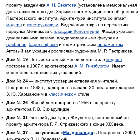
проекту академика
А. Н. Бекетова
(установлена мемориальная
доска архитектора) для Харьковского медицинского общества и
Пастеровского института. Архитектура института сочетает
модерн
и
конструктивизм
. Вид здания открыт в перспективе
переулка Мечникова с
площади Конституции
. Фасад украшен
декоративными вазами, поддерживаемыми фигурами
грифонов
,
барельефами
и геометрическим
орнаментом
.
Актовый зал украшен росписями художника М. Р. Пестрикова.
Дом № 19
. Четырёхэтажный жилой дом в стиле
модерн
построен в 1907 г. архитектором
А. М. Гинзбургом
. Имеет
множество пластических украшений.
Дом № 24
— институт усовершенствования учителей.
Построен в 1848 г., надстроен в начале XX века архитектором
З. Ю. Харманским в
классическом
стиле.
Дом № 26
. Жилой дом построен в 1956 г. по проекту
архитектора Г. В. Сихарулидзе.
Дом № 31
. Бывший дом купца Жмудского, построенный по
проекту архитектора Г. Я. Стрижевского в конце XIX века.
Дом № 37 — закусочная «
Макдональдс
».
Построена в 2000,
архитектор В. Н. Водолазский.