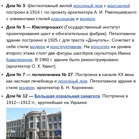
Дом № 3
. Шестиэтажный жилой
доходный дом
с
мансардой
построен в 1914 г. по проекту архитектора А. И. Ржепишевского
с элементами стилей
классицизм
и
модерн
.
Дом № 5 — Южгипрошахт
(Государственный институт
проектирования шахт и обогатительных фабрик). Пятиэтажное
здание построено в 1925 г. для треста «Донуголь». Сочетает в
себе стили
модерн
и
конструктивизм
. На
консолях
на уровне
второго этажа стоят две фигуры шахтёров скульптора Ивана
Кавалеридзе
. В 1960 г. здание было реконструировано
(архитектор О. К. Квинт).
Дом № 7 — поликлиника № 27
. Построена в начале XX века
как частная лечебница и
доходный дом
. Пятиэтажное здание в
стиле
модерн
, архитектор Б. Н. Корнеенко.
Дом № 12 —
Большая хоральная синагога
. Построена в
1912—1913 гг., крупнейшая на Украине.