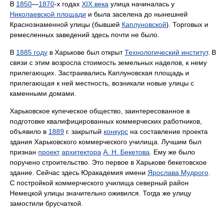
В
1850
—
1870
-х годах
XIX века
улица начиналась у
Николаевской площади
и была заселена до нынешней
Краснознаменной улицы (бывшей
Каплуновской
). Торговых и
ремесленных заведений здесь почти не было.
В
1885 году
в Харькове был открыт
Технологический институт
. В
связи с этим возросла стоимость земельных наделов, к нему
прилегающих. Застраивались Каплуновская площадь и
прилегающая к ней местность, возникали новые улицы с
каменными домами.
Харьковское купеческое общество, заинтересованное в
подготовке квалифицированных коммерческих работников,
объявило в
1889
г. закрытый
конкурс
на составление проекта
здания Харьковского коммерческого училища. Лучшим был
признан
проект
архитектора
А. Н. Бекетова
. Ему же было
поручено строительство. Это первое в Харькове бекетовское
здание. Сейчас здесь Юракадемия имени
Ярослава Мудрого
.
С постройкой коммерческого училища северный район
Немецкой улицы значительно оживился. Тогда же улицу
замостили брусчаткой.