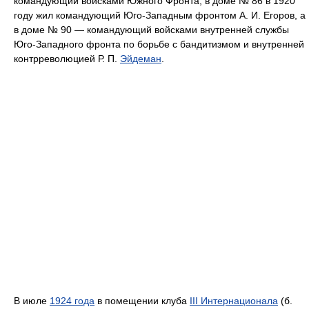
командующий войсками Южного Фронта; в доме № 86 в 1920
году жил командующий Юго-Западным фронтом А. И. Егоров, а
в доме № 90 — командующий войсками внутренней службы
Юго-Западного фронта по борьбе с бандитизмом и внутренней
контрреволюцией Р. П.
Эйдеман
.
В июле
1924 года
в помещении клуба
III Интернационала
(б.