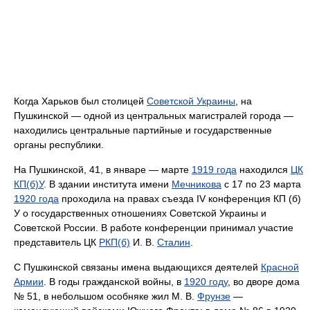
Когда Харьков был столицей
Советской Украины
, на
Пушкинской — одной из центральных магистралей города —
находились центральные партийные и государственные
органы республики.
На Пушкинской, 41, в январе — марте
1919 года
находился
ЦК
КП(б)У
. В здании института имени
Мечникова
с 17 по 23 марта
1920 года
проходила на правах съезда IV конференция КП (б)
У о государственных отношениях Советской Украины и
Советской России. В работе конференции принимал участие
представитель ЦК
РКП(б)
И. В.
Сталин
.
С Пушкинской связаны имена выдающихся деятелей
Красной
Армии
. В годы гражданской войны, в
1920 году
, во дворе дома
№ 51, в небольшом особняке жил М. В.
Фрунзе
—