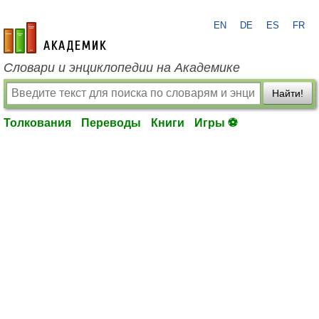
EN
DE
ES
FR
academic.ru
Словари и энциклопедии на Академике
Найти!
Толкования
Переводы
Книги
Игры ⚽