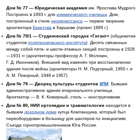
Дом № 77 — Юридическая академия
им. Ярослава Мудрого.
Построено в 1893 г. для
коммерческого училища
. Дом,
построенный в стиле
неоренессанса
— первое творение
архитектора
Бекетова
в Харькове (проект 1889 г.).
Дом № 79/1 — Студенческий городок «Гигант»
(общежитие
студентов
политехнического института
). Десять связанных
между собой пяти- и шести-этажных секций построены в 1928
—1931 гг (архитекторы профессор А. Г. Молокин,
Г. Д. Иконников). Внешний вид изменён при восстановлении
здания после войны (архитекторы Н. М. Подгорный, 1950 г. и
А. М. Покорный, 1948 и 1957).
Дом № 79 — Дворец культуры студентов
ХПИ
. Бывшее
административное здание епархиального училища.
Архитектор — В. К. Комирный, стиль — конструктивизм.
Дом № 80, НИИ ортопедии и травматологии
находится в
бывшем
доходном доме
купца Компанщика, который был
переоборудован в больницу для шахтеров по инициативе
Съезда горнопромышленников Юга России.