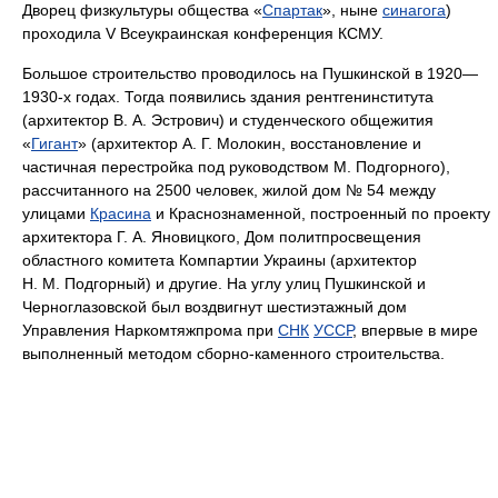
Дворец физкультуры общества «
Спартак
», ныне
синагога
)
проходила V Всеукраинская конференция КСМУ.
Большое строительство проводилось на Пушкинской в 1920—
1930-х годах. Тогда появились здания рентгенинститута
(архитектор В. А. Эстрович) и студенческого общежития
«
Гигант
» (архитектор А. Г. Молокин, восстановление и
частичная перестройка под руководством М. Подгорного),
рассчитанного на 2500 человек, жилой дом № 54 между
улицами
Красина
и Краснознаменной, построенный по проекту
архитектора Г. А. Яновицкого, Дом политпросвещения
областного комитета Компартии Украины (архитектор
Н. М. Подгорный) и другие. На углу улиц Пушкинской и
Черноглазовской был воздвигнут шестиэтажный дом
Управления Наркомтяжпрома при
СНК
УССР
, впервые в мире
выполненный методом сборно-каменного строительства.