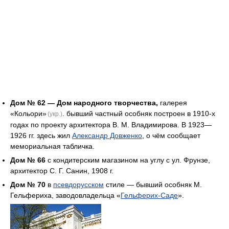
Дом № 62 — Дом народного творчества,
галерея
«Кольори»
. бывший частный особняк построен в 1910-х
(укр.)
годах по проекту архитектора В. М. Владимирова. В 1923—
1926 гг. здесь жил
Александр Довженко
, о чём сообщает
мемориальная табличка.
Дом № 66
с кондитерским магазином на углу с ул. Фрунзе,
архитектор С. Г. Санин, 1908 г.
Дом № 70
в
псевдорусском
стиле — бывший особняк М.
Гельфериха, заводовладельца «
Гельферих-Саде
».