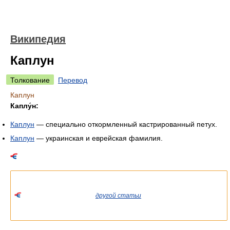
Википедия
Каплун
Толкование
Перевод
Каплун
Каплу́н:
Каплун
— специально откормленный кастрированный петух.
Каплун
— украинская и еврейская фамилия.
Список значений слова или словосочетания со ссылками на
соответствующие статьи.
Если вы попали сюда из
другой статьи
Википедии, пожалуйста,
вернитесь и уточните ссылку так, чтобы она указывала на
статью.