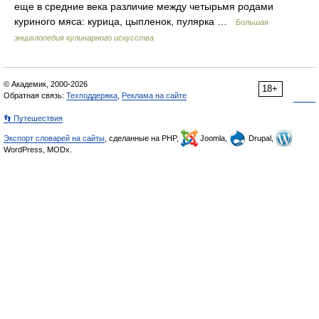
еще в средние века различие между четырьмя родами
куриного мяса: курица, цыпленок, пулярка …
Большая
энциклопедия кулинарного искусства
© Академик, 2000-2026
18+
Обратная связь:
Техподдержка
,
Реклама на сайте
👣 Путешествия
Экспорт словарей на сайты
, сделанные на PHP,
Joomla,
Drupal,
WordPress, MODx.