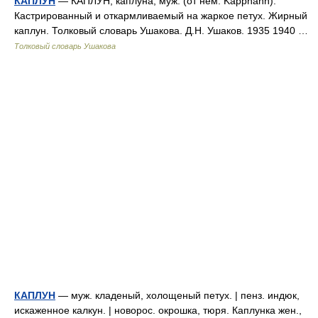
КАПЛУН
— КАПЛУН, каплуна, муж. (от нем. Kapphahn).
Кастрированный и откармливаемый на жаркое петух. Жирный
каплун. Толковый словарь Ушакова. Д.Н. Ушаков. 1935 1940 …
Толковый словарь Ушакова
КАПЛУН
— муж. кладеный, холощеный петух. | пенз. индюк,
искаженное калкун. | новорос. окрошка, тюря. Каплунка жен.,