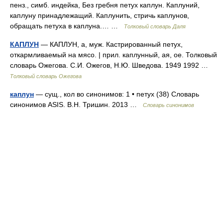
пенз., симб. индейка, Без гребня петух каплун. Каплуний,
каплуну принадлежащий. Каплунить, стричь каплунов,
обращать петуха в каплуна.… …
Толковый словарь Даля
КАПЛУН
— КАПЛУН, а, муж. Кастрированный петух,
откармливаемый на мясо. | прил. каплунный, ая, ое. Толковый
словарь Ожегова. С.И. Ожегов, Н.Ю. Шведова. 1949 1992 …
Толковый словарь Ожегова
каплун
— сущ., кол во синонимов: 1 • петух (38) Словарь
синонимов ASIS. В.Н. Тришин. 2013 …
Словарь синонимов