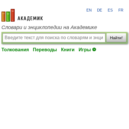
EN
DE
ES
FR
academic.ru
Словари и энциклопедии на Академике
Найти!
Толкования
Переводы
Книги
Игры ⚽