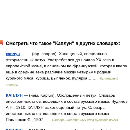
Смотреть что такое "Каплун" в других словарях:
каплун
— (фр. chapon). Холощеный, специально
откормленный петух. Употреблялся до начала XX века в
европейской кухне, в основном во французской, которая ввела
еще в средние века различие между четырьмя родами
куриного мяса: курица, цыпленок, пулярка… …
Кулинарный
словарь
КАПЛУН
— (нем. Kaplun). Охолощенный петух. Словарь
иностранных слов, вошедших в состав русского языка. Чудинов
А.Н., 1910. КАПЛУН выхолощенный петух. Словарь
иностранных слов, вошедших в состав русского языка.
Павленков Ф., 1907 …
Словарь иностранных слов русского языка