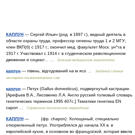
КАПЛУН
— Сергей Ильич (род. в 1897 г.), видный деятель в
области охраны труда, профессор гигиены труда 1 и 2 МГУ;
член ВКП(б) с 1917 г.; окончил мед. факультет Моск. ун^га в
1917 г. Участвовал с 1914 г. в студенческом революционном
движении и социал… …
Большая медицинская энциклопедия
каплун
— півень, відгодований на м ясо …
Зведений словник
застарілих та маловживаних слів
каплун
— Петух (Gallus domesticus), подвергнутый кастрации.
[Арефьев В.А., Лисовенко Л.А. Англо русский толковый словарь
генетических терминов 1995 407с.] Тематики генетика EN
capon …
Справочник технического переводчика
КАПЛУН
— (фр. chapon). Холощеный, специально
откормленный петух. Употреблялся до начала XX в. в
европейской кухне, в основном во французской, которая ввела