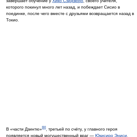
завершает обучение у
Хико Сэйдзюро
, своего учителя,
которого покинул много лет назад, и побеждает Сисио в
поединке, после чего вместе с друзьями возвращается назад в
Токио.
[8]
В «части Дзинтю»
, третьей по счёту, у главного героя
появляется новый могущественный враг —
Юкисиро Эниси
,