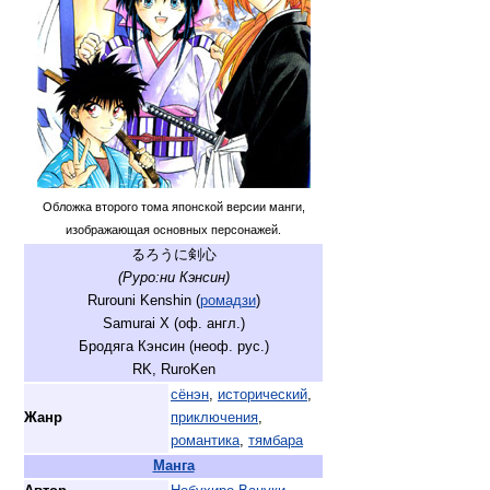
Обложка второго тома японской версии манги,
изображающая основных персонажей.
るろうに剣心
(Руро:ни Кэнсин)
Rurouni Kenshin (
ромадзи
)
Samurai X (оф. англ.)
Бродяга Кэнсин (неоф. рус.)
RK, RuroKen
сёнэн
,
исторический
,
Жанр
приключения
,
романтика
,
тямбара
Манга