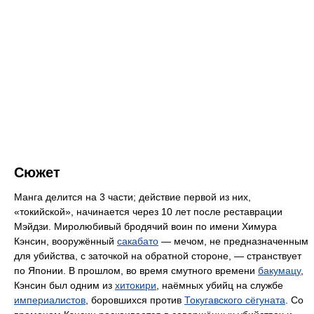
Сюжет
Манга делится на 3 части; действие первой из них,
«токийской», начинается через 10 лет после реставрации
Мэйдзи. Миролюбивый бродячий воин по имени Химура
Кэнсин, вооружённый
сакабато
— мечом, не предназначенным
для убийства, с заточкой на обратной стороне, — странствует
по Японии. В прошлом, во время смутного времени
бакумацу
,
Кэнсин был одним из
хитокири
, наёмных убийц на службе
империалистов
, боровшихся против
Токугавского сёгуната
. Со