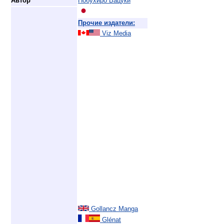
Автор
Нобухиро Вацуки
Прочие издатели:
Viz Media
Gollancz Manga
Glénat