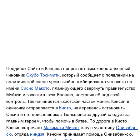
Поединок Сайто и Кэнсина прерывает высокопоставленный
чиновник
Окубо Тосимити
, который сообщает о появлении на
политической сцене чрезвычайно амбициозного человека по
имени
Сисио Макото
, планирующего свергнуть правительство
Мэйдзи и захватить всю Японию, поставив её под свой
контроль. Так начинается «киотская часть» манги: Кэнсин в
одиночку отправляется в
Киото
, намереваясь остановить
Сисио и его приспешников. Большинство друзей следует за
главным героем, чтобы помочь в битве. По дороге в Киото
Кэнсин встречает
Макимати Мисао
, юную участницу
Онивабан-
сю
, отряда
ниндзя
. Кэнсин принимает помощь Онивабан-сю,