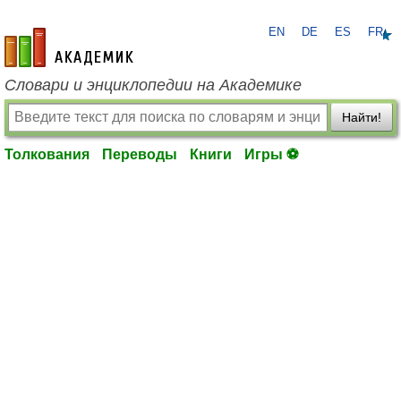
EN
DE
ES
FR
academic.ru
Словари и энциклопедии на Академике
Найти!
Толкования
Переводы
Книги
Игры ⚽