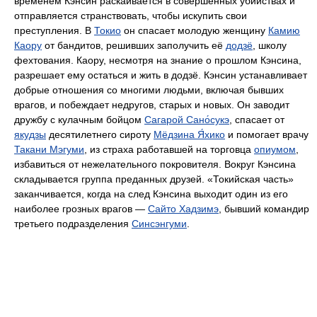
временем Кэнсин раскаивается в совершённых убийствах и
отправляется странствовать, чтобы искупить свои
преступления. В
Токио
он спасает молодую женщину
Камию
Каору
от бандитов, решивших заполучить её
додзё
, школу
фехтования. Каору, несмотря на знание о прошлом Кэнсина,
разрешает ему остаться и жить в додзё. Кэнсин устанавливает
добрые отношения со многими людьми, включая бывших
врагов, и побеждает недругов, старых и новых. Он заводит
дружбу с кулачным бойцом
Сагарой Сано́сукэ
, спасает от
якудзы
десятилетнего сироту
Мёдзина Я́хико
и помогает врачу
Такани Мэгуми
, из страха работавшей на торговца
опиумом
,
избавиться от нежелательного покровителя. Вокруг Кэнсина
складывается группа преданных друзей. «Токийская часть»
заканчивается, когда на след Кэнсина выходит один из его
наиболее грозных врагов —
Сайто Хадзимэ
, бывший командир
третьего подразделения
Синсэнгуми
.