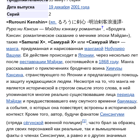
Продолжительность
35 минут / серия
Дата выпуска
19 декабря
2001 года
Серий
2
るろうに剣心 -明治剣客浪漫譚-
«Rurouni Kenshin»
(
яп.
?
Руро:ни Кэнсин — Мэйдзи кэнкаку романтан
, «Бродяга
Кэнсин: романтическое сказание о мечнике эпохи Мэйдзи»),
также
«Samurai X»
,
«Самурай X»
или
«Самурай Икс»
—
манга
, придуманная и нарисованная
мангакой
Нобухиро
Вацуки
. Её действие происходит в
Японии
, через несколько лет
после
реставрации Мэйдзи
, состоявшейся в
1868 году
. Манга
рассказывает о приключениях бродячего воина
Химуры
Кэнсина
, странствующего по Японии и предлагающего помощь
и защиту нуждающимся людям. Несмотря на то, что манга не
является исторической в строгом смысле этого слова, в ней
упоминаются многие реально существовавшие лица
периода
Мэйдзи
и предшествовавшего ему смутного времени
бакумацу
,
а события, о которых она повествует, встроены в исторический
контекст. Кроме того, автор, будучи фанатом
Синсэнгуми
[1]
(отряда
сёгунской
военной полиции)
, часто брал за образец
для своих персонажей как реальные, так и вымышленные
факты о членах Синсэнгуми, а равно и о других значимых