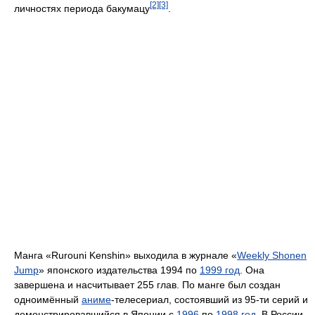
[2]
[3]
личностях периода бакумацу
.
Манга «Rurouni Kenshin» выходила в журнале «
Weekly Shonen
Jump
» японского издательства 1994 по
1999 год
. Она
завершена и насчитывает 255 глав. По манге был создан
одноимённый
аниме
-телесериал, состоявший из 95-ти серий и
демонстрировавшийся в Японии с
1996
по
1998 год
. В России