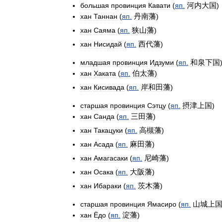
河内大国
большая
провинция
Кавати
(
яп
.
)
丹南藩
хан
Таннан
(
яп
.
)
狭山藩
хан
Саяма
(
яп
.
)
西代藩
хан
Нисидай
(
яп
.
)
和泉下国
младшая
провинция
Идзуми
(
яп
.
伯太藩
хан
Хаката
(
яп
.
)
岸和田藩
хан
Кисивада
(
яп
.
)
摂津上国
старшая
провинция
Сэтцу
(
яп
.
)
三田藩
хан
Санда
(
яп
.
)
高槻藩
хан
Такацуки
(
яп
.
)
麻田藩
хан
Асада
(
яп
.
)
尼崎藩
хан
Амагасаки
(
яп
.
)
大阪藩
хан
Осака
(
яп
.
)
茨木藩
хан
Ибараки
(
яп
.
)
山城上
старшая
провинция
Ямасиро
(
яп
.
淀藩
хан
Ёдо
(
яп
.
)