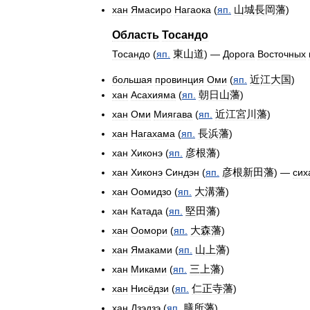
山城長岡藩
хан
Ямасиро
Нагаока
(
яп
.
)
Область
Тосандо
東山道
Тосандо
(
яп
.
) —
Дорога
Восточных
近江大国
большая
провинция
Оми
(
яп
.
)
朝日山藩
хан
Асахияма
(
яп
.
)
近江宮川藩
хан
Оми
Миягава
(
яп
.
)
長浜藩
хан
Нагахама
(
яп
.
)
彦根藩
хан
Хиконэ
(
яп
.
)
彦根新田藩
хан
Хиконэ
Синдэн
(
яп
.
) —
сих
大溝藩
хан
Оомидзо
(
яп
.
)
堅田藩
хан
Катада
(
яп
.
)
大森藩
хан
Оомори
(
яп
.
)
山上藩
хан
Ямаками
(
яп
.
)
三上藩
хан
Миками
(
яп
.
)
仁正寺藩
хан
Нисёдзи
(
яп
.
)
膳所藩
хан
Дзэдзэ
(
яп
.
)