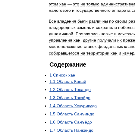
этом
хан
—
это
не
только
административн
налогового
и
государственного
аппарата
с
Все
владения
были
различны
по
своим
ра
плодородных
земель
и
сохраняли
неболь
динамичной
.
Появлялись
новые
и
исчезал
управления
хан
,
другие
получали
их
преж
местоположение
ставок
феодальных
клан
собиравшегося
на
территории
хан
и
измер
Содержание
1
Список
хан
1
.
1
Область
Кинай
1
.
2
Область
Тосандо
1
.
3
Область
Токайдо
1
.
4
Область
Хокурикудо
1
.
5
Область
Санъиндо
1
.
6
Область
Санъёдо
1
.
7
Область
Нанкайдо