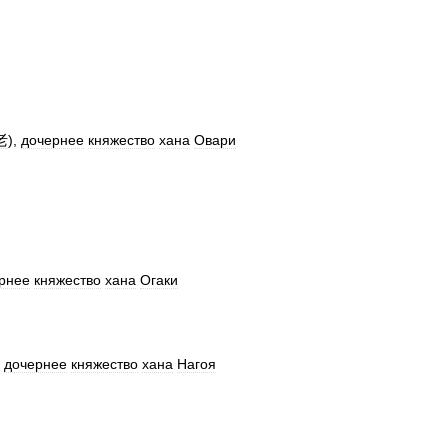
老
),
дочернее
княжество
хана
Овари
рнее
княжество
хана
Огаки
,
дочернее
княжество
хана
Нагоя