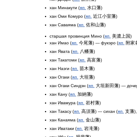
水口藩
хан
Минакути
(
яп
.
)
近江小室藩
хан
Оми
Комуро
(
яп
.
)
佐和山藩
хан
Саваяма
(
яп
.
)
美濃上国
старшая
провинция
Мино
(
яп
.
)
今尾藩
附家
хан
Имао
(
яп
.
) —
фукэро
(
яп
.
八幡藩
хан
Явата
(
яп
.
)
高富藩
хан
Такатоми
(
яп
.
)
苗木藩
хан
Наэги
(
яп
.
)
大垣藩
хан
Огаки
(
яп
.
)
大垣新田藩
хан
Огаки
Синдэн
(
яп
.
) —
доче
加納藩
хан
Кану
(
яп
.
)
岩村藩
хан
Ивамура
(
яп
.
)
高須藩
支藩
хан
Такасу
(
яп
.
) —
сихан
(
яп
.
)
金山藩
хан
Канаяма
(
яп
.
)
岩滝藩
хан
Иватаки
(
яп
.
)
揖斐藩