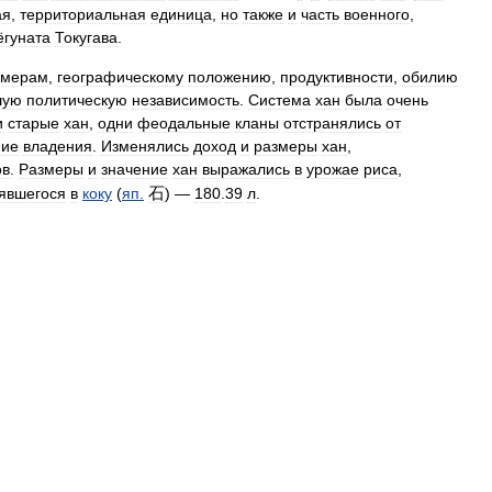
ая
,
территориальная
единица
,
но
также
и
часть
военного
,
ёгуната
Токугава
.
змерам
,
географическому
положению
,
продуктивности
,
обилию
шую
политическую
независимость
.
Система
хан
была
очень
и
старые
хан
,
одни
феодальные
кланы
отстранялись
от
ние
владения
.
Изменялись
доход
и
размеры
хан
,
ов
.
Размеры
и
значение
хан
выражались
в
урожае
риса
,
石
явшегося
в
коку
(
яп
.
) —
180
.
39
л
.