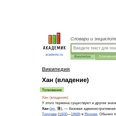
Словари и энциклоп
academic.ru
Википедия
Толкования
Википедия
Хан (владение)
Толкование
Хан
(
владение
)
У
этого
термина
существуют
и
другие
знач
藩
Хан
(
яп
.
), —
базовая
административная
Токугава
(
1600
—
1868
)
в
Японии
.
Обычно
п