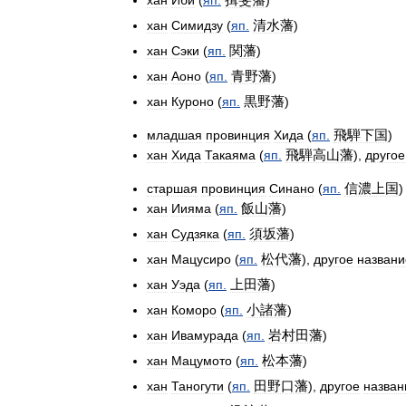
хан
Иби
(
яп
.
)
清水藩
хан
Симидзу
(
яп
.
)
関藩
хан
Сэки
(
яп
.
)
青野藩
хан
Аоно
(
яп
.
)
黒野藩
хан
Куроно
(
яп
.
)
飛騨下国
младшая
провинция
Хида
(
яп
.
)
飛騨高山藩
хан
Хида
Такаяма
(
яп
.
),
другое
信濃上国
старшая
провинция
Синано
(
яп
.
)
飯山藩
хан
Иияма
(
яп
.
)
須坂藩
хан
Судзяка
(
яп
.
)
松代藩
хан
Мацусиро
(
яп
.
),
другое
названи
上田藩
хан
Уэда
(
яп
.
)
小諸藩
хан
Коморо
(
яп
.
)
岩村田藩
хан
Ивамурада
(
яп
.
)
松本藩
хан
Мацумото
(
яп
.
)
田野口藩
хан
Таногути
(
яп
.
),
другое
назван