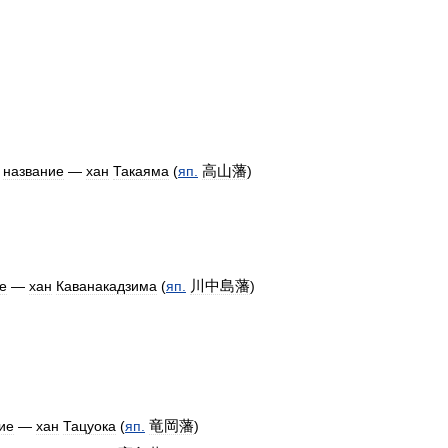
高山藩
название
—
хан
Такаяма
(
яп
.
)
川中島藩
е
—
хан
Каванакадзима
(
яп
.
)
竜岡藩
ие
—
хан
Тацуока
(
яп
.
)