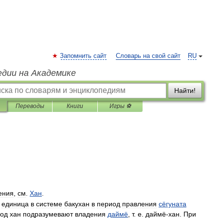
Запомнить сайт
Словарь на свой сайт
RU
едии на Академике
Найти!
Переводы
Книги
Игры ⚽
ения
,
см
.
Хан
.
единица
в
системе
бакухан
в
период
правления
сёгуната
од
хан
подразумевают
владения
даймё
,
т
.
е
.
даймё
-
хан
.
При