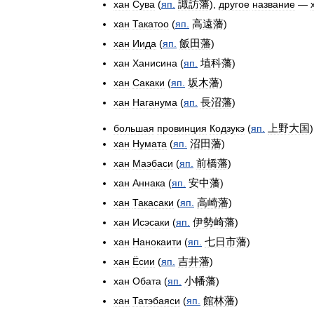
諏訪藩
хан
Сува
(
яп
.
),
другое
название
—
高遠藩
хан
Такатоо
(
яп
.
)
飯田藩
хан
Иида
(
яп
.
)
埴科藩
хан
Ханисина
(
яп
.
)
坂木藩
хан
Сакаки
(
яп
.
)
長沼藩
хан
Наганума
(
яп
.
)
上野大国
большая
провинция
Кодзукэ
(
яп
.
)
沼田藩
хан
Нумата
(
яп
.
)
前橋藩
хан
Маэбаси
(
яп
.
)
安中藩
хан
Аннака
(
яп
.
)
高崎藩
хан
Такасаки
(
яп
.
)
伊勢崎藩
хан
Исэсаки
(
яп
.
)
七日市藩
хан
Нанокаити
(
яп
.
)
吉井藩
хан
Ёсии
(
яп
.
)
小幡藩
хан
Обата
(
яп
.
)
館林藩
хан
Татэбаяси
(
яп
.
)