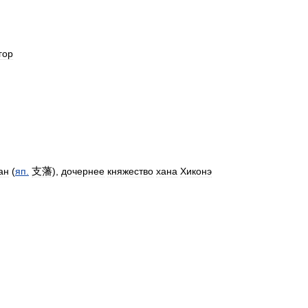
гор
支藩
ан
(
яп
.
),
дочернее
княжество
хана
Хиконэ