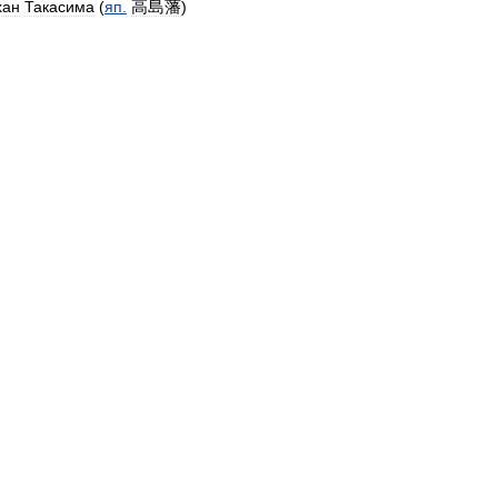
高島藩
хан
Такасима
(
яп
.
)