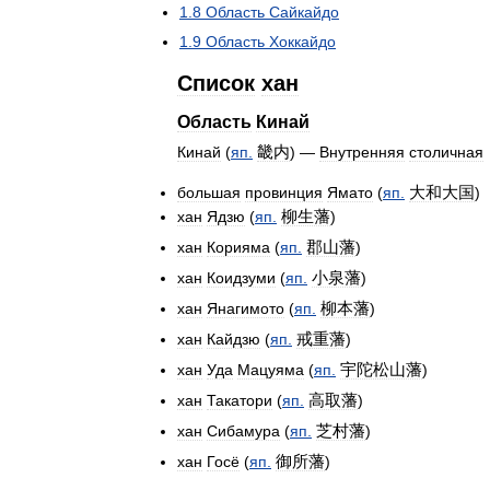
1
.
8
Область
Сайкайдо
1
.
9
Область
Хоккайдо
Список
хан
Область
Кинай
畿内
Кинай
(
яп
.
) —
Внутренняя
столичная
大和大国
большая
провинция
Ямато
(
яп
.
)
柳生藩
хан
Ядзю
(
яп
.
)
郡山藩
хан
Корияма
(
яп
.
)
小泉藩
хан
Коидзуми
(
яп
.
)
柳本藩
хан
Янагимото
(
яп
.
)
戒重藩
хан
Кайдзю
(
яп
.
)
宇陀松山藩
хан
Уда
Мацуяма
(
яп
.
)
高取藩
хан
Такатори
(
яп
.
)
芝村藩
хан
Сибамура
(
яп
.
)
御所藩
хан
Госё
(
яп
.
)