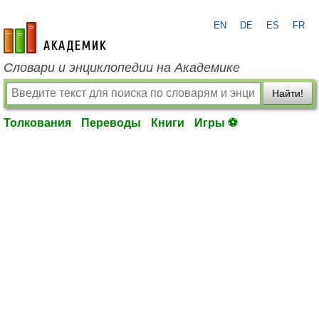
EN
DE
ES
FR
academic.ru
Словари и энциклопедии на Академике
Найти!
Толкования
Переводы
Книги
Игры ⚽