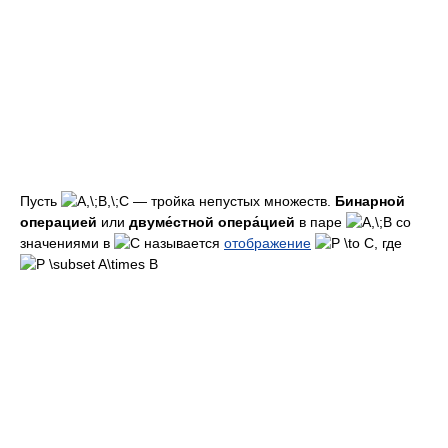
Пусть
— тройка непустых множеств.
Бинарной
операцией
или
двуме́стной опера́цией
в паре
со
значениями в
называется
отображение
, где