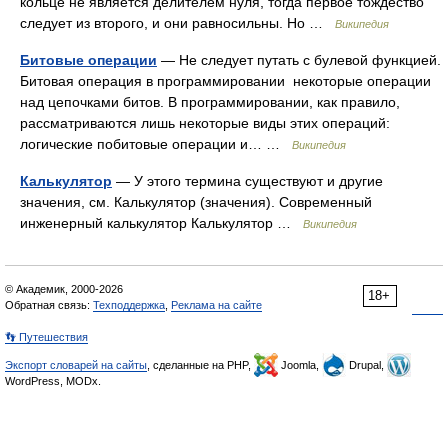
кольце не является делителем нуля, тогда первое тождество
следует из второго, и они равносильны. Но …
Википедия
Битовые операции
— Не следует путать с булевой функцией.
Битовая операция в программировании некоторые операции
над цепочками битов. В программировании, как правило,
рассматриваются лишь некоторые виды этих операций:
логические побитовые операции и… …
Википедия
Калькулятор
— У этого термина существуют и другие
значения, см. Калькулятор (значения). Современный
инженерный калькулятор Калькулятор …
Википедия
© Академик, 2000-2026
18+
Обратная связь:
Техподдержка
,
Реклама на сайте
👣 Путешествия
Экспорт словарей на сайты
, сделанные на PHP,
Joomla,
Drupal,
WordPress, MODx.