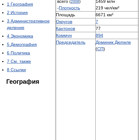
всего
1459 млн
(
2008
)
1
География
-
Плотность
219 чел/км²
2
История
Площадь
6671 км²
3
Административное
Округов
7
деление
Кантонов
77
Коммун
894
4
Экономика
Председатель
Доминик Дюпиле
5
Демография
(
СП
)
6
Политика
7
См. также
8
Ссылки
География