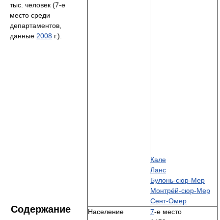
тыс. человек (7-е
место среди
департаментов,
данные
2008
г.).
Кале
Ланс
Булонь-сюр-Мер
Монтрёй-сюр-Мер
Сент-Омер
Содержание
Население
7
-е место