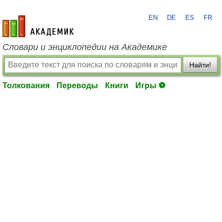
EN
DE
ES
FR
academic.ru
Словари и энциклопедии на Академике
Найти!
Толкования
Переводы
Книги
Игры ⚽