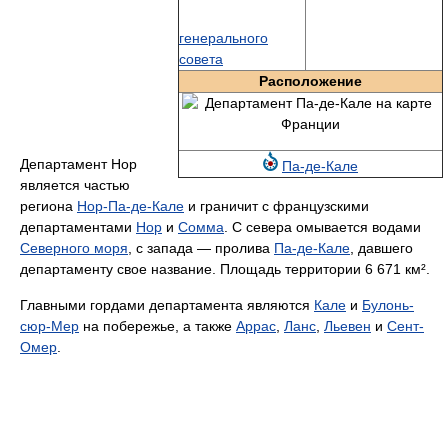
генерального
совета
Расположение
Департамент Нор
Па-де-Кале
является частью
региона
Нор-Па-де-Кале
и граничит с французскими
департаментами
Нор
и
Сомма
. С севера омывается водами
Северного моря
, с запада — пролива
Па-де-Кале
, давшего
департаменту свое название. Площадь территории 6 671 км².
Главными гордами департамента являются
Кале
и
Булонь-
сюр-Мер
на побережье, а также
Аррас
,
Ланс
,
Льевен
и
Сент-
Омер
.