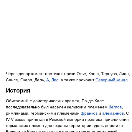
Через департамент протекают реки Отье, Канш, Тернуаз, Лиан,
Сансе, Скарп, Дёль,
А
,
Лис
, а также проходит
Северный канал
.
История
Обитаемый с доисторических времен, Па-де-Кале
последовательно был населен кельтским племенем
белгов
,
римлянами, германскими племенами
франков
и
алеманнов
. C
IV-V веков принятая в Римской империи практика привлечения
германских племен для охраны территории вдоль дороги от
Булони до Кельна создала в регионе германо-романский