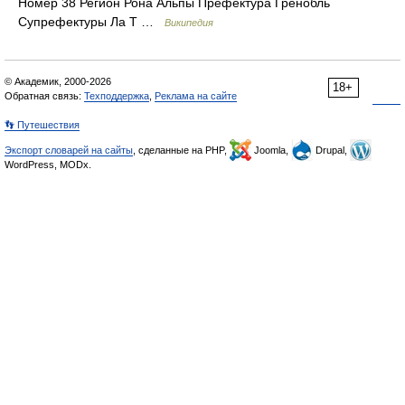
Номер 38 Регион Рона Альпы Префектура Гренобль
Супрефектуры Ла Т …
Википедия
© Академик, 2000-2026
18+
Обратная связь:
Техподдержка
,
Реклама на сайте
👣 Путешествия
Экспорт словарей на сайты
, сделанные на PHP,
Joomla,
Drupal,
WordPress, MODx.