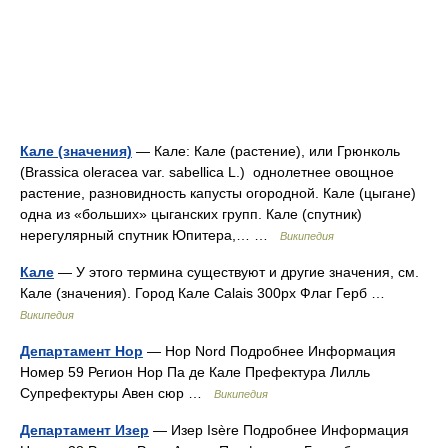
Кале (значения)
— Кале: Кале (растение), или Грюнколь
(Brassica oleracea var. sabellica L.) однолетнее овощное
растение, разновидность капусты огородной. Кале (цыгане)
одна из «больших» цыганских групп. Кале (спутник)
нерегулярный спутник Юпитера,… …
Википедия
Кале
— У этого термина существуют и другие значения, см.
Кале (значения). Город Кале Calais 300px Флаг Герб …
Википедия
Департамент Нор
— Нор Nord Подробнее Информация
Номер 59 Регион Нор Па де Кале Префектура Лилль
Супрефектуры Авен сюр …
Википедия
Департамент Изер
— Изер Isère Подробнее Информация