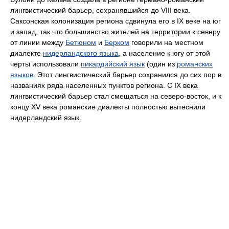
лингвистический барьер, сохранявшийся до VIII века.
Саксонская колонизация региона сдвинула его в IX веке на юг
и запад, так что большинство жителей на территории к северу
от линии между
Бетюном
и
Берком
говорили на местном
диалекте
нидерландского языка
, а население к югу от этой
черты использовали
пикардийский язык
(один из
романских
языков
. Этот лингвистический барьер сохранился до сих пор в
названиях ряда населенных пунктов региона. С IX века
лингвистический барьер стал смещаться на северо-восток, и к
концу XV века романские диалекты полностью вытеснили
нидерландский язык.