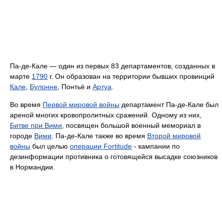
Па-де-Кале — один из первых 83 департаментов, созданных в
марте
1790
г. Он образован на территории бывших провинций
Кале
,
Булонне
, Понтьё и
Артуа
.
Во время
Первой мировой войны
департамент Па-де-Кале был
ареной многих кровопролитных сражений. Одному из них,
Битве при Вими
, посвящен большой военный мемориал в
городе
Вими
. Па-де-Кале также во время
Второй мировой
войны
был целью
операции Fortitude
- кампании по
дезинформации противника о готовящейся высадке союзников
в Нормандии.