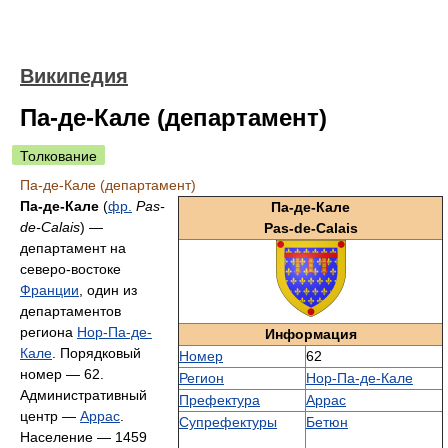
Википедия
Па-де-Кале (департамент)
Толкование
Па-де-Кале (департамент)
Па-де-Кале
(
фр.
Pas-
Па-де-Кале
de-Calais
) —
Pas-de-Calais
департамент на
северо-востоке
Франции
, один из
департаментов
региона
Нор-Па-де-
Информация
Кале
. Порядковый
Номер
62
номер — 62.
Регион
Нор-Па-де-Кале
Административный
Префектура
Аррас
центр —
Аррас
.
Супрефектуры
Бетюн
Население — 1459