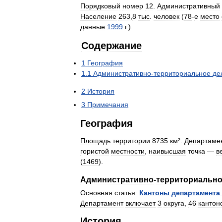
Порядковый
номер
12
.
Административный
Население
263
,
8
тыс
.
человек
(
78
-
е
место
данные
1999
г
.).
Содержание
1
География
1
.
1
Административно
-
территориальное
де
2
История
3
Примечания
География
Площадь
территории
8735
км
².
Департаме
гористой
местности
,
наивысшая
точка
—
в
(
1469
).
Административно
-
территориальн
Основная
статья:
Кантоны
департамента
Департамент
включает
3
округа
,
46
кантон
История