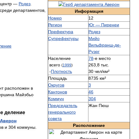
центр
—
Родез
.
среди
департаментов
,
Информация
Номер
12
Регион
Юг
—
Пиренеи
Префектура
Родез
Супрефектуры
Мийо
Вильфранш
-
де
-
ление
Руэрг
Население
78
-
е
место
всего
263
,
8
тыс
.
(
1999
)
-
Плотность
30
чел
/
км
²
Площадь
8735
км
²
Округов
3
нт
расположен
в
Кантонов
46
ершина
Майэбьо
Коммун
304
Председатель
Жан
Пюш
генерального
ое
деление
совета
Аверон
Расположение
ов
и
304
коммуны
.