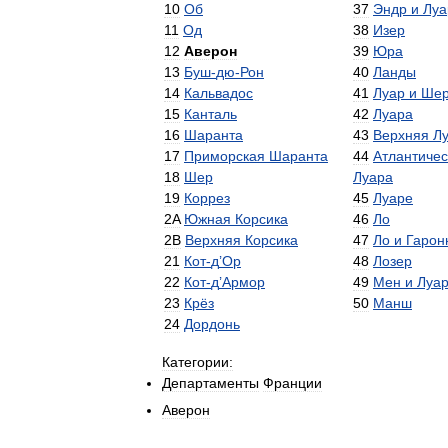
10
Об
37
Эндр
и
Луа
11
Од
38
Изер
12
Аверон
39
Юра
13
Буш
-
дю
-
Рон
40
Ланды
14
Кальвадос
41
Луар
и
Ше
15
Канталь
42
Луара
16
Шаранта
43
Верхняя
Л
17
Приморская
Шаранта
44
Атлантичес
18
Шер
Луара
19
Коррез
45
Луаре
2A
Южная
Корсика
46
Ло
2B
Верхняя
Корсика
47
Ло
и
Гарон
21
Кот
-
д
’
Ор
48
Лозер
22
Кот
-
д
’
Армор
49
Мен
и
Луа
23
Крёз
50
Манш
24
Дордонь
Категории:
Департаменты
Франции
Аверон