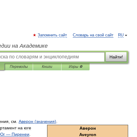
Запомнить сайт
Словарь на свой сайт
RU
едии на Академике
Найти!
Переводы
Книги
Игры ⚽
ения
,
см
.
Аверон
(
значения
)
.
ртамент
на
юге
Аверон
Юг
—
Пиренеи
.
Aveyron