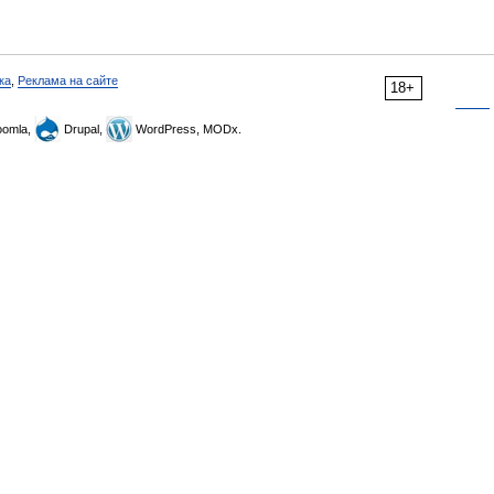
ка
,
Реклама на сайте
18+
omla,
Drupal,
WordPress, MODx.