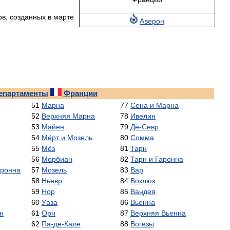
ов
,
созданных
в
марте
Аверон
епартаменты
Франции
51
Марна
77
Сена
и
Марна
52
Верхняя
Марна
78
Ивелин
53
Майен
79
Дё
-
Севр
54
Мёрт
и
Мозель
80
Сомма
55
Мёз
81
Тарн
56
Морбиан
82
Тарн
и
Гаронна
аронна
57
Мозель
83
Вар
58
Ньевр
84
Воклюз
59
Нор
85
Вандея
60
Уаза
86
Вьенна
н
61
Орн
87
Верхняя
Вьенна
62
Па
-
де
-
Кале
88
Вогезы