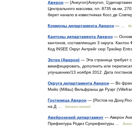
Аверон
— (Aveyron)Aveyron, 1)департамен
Центрального массива; пл. 8735 кв.км, 270
берет начало в известняках Косс де Совт
Коммуны департамента Аверон
— …
Ви
Кантоны департамента Аверон
— Основна
кантонов, составляющих 3 округа. Кантон 
Код INSEE Округ Антрейг сюр Трюйер Entr
Эстен (Аверон)
— Эта страница требует 
викифицировать, дополнить или переписат
улучшению/13 ноября 2012. Дата постан
Округа департамента Аверон
— Во франц
Мийо (Millau) Вильфранш де Руэрг (Villef
Гостиница Аверон
— (Ростов на Дону,Рос
на Д …
Каталог отелей
Авейронский департамент
— Аверон Ave
Префектура Родез Супрефектуры …
Викип