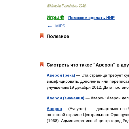
Wikimedia
Foundation
.
2010
.
Игры ⚽
Поможем сделать НИР
MIPS
Полезное
Смотреть что такое "Аверон" в дру
Аверон (река)
— Эта страница требует су
викифицировать, дополнить или переписат
улучшению/19 декабря 2012. Дата поста
Аверон (значения)
— Аверон: Аверон де
Аверон
— (Aveyron) департамент во Фра
на южной окраине Центрального Французск
(1968). Административный центр город 