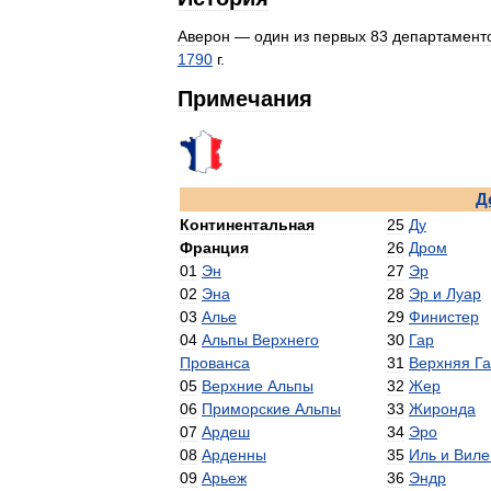
Аверон
—
один
из
первых
83
департамент
1790
г
.
Примечания
Д
Континентальная
25
Ду
Франция
26
Дром
01
Эн
27
Эр
02
Эна
28
Эр
и
Луар
03
Алье
29
Финистер
04
Альпы
Верхнего
30
Гар
Прованса
31
Верхняя
Г
05
Верхние
Альпы
32
Жер
06
Приморские
Альпы
33
Жиронда
07
Ардеш
34
Эро
08
Арденны
35
Иль
и
Виле
09
Арьеж
36
Эндр