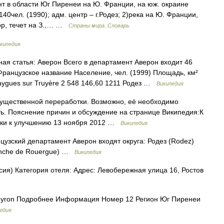
т в области Юг Пиренеи на Ю. Франции, на юж. окраине
140чел. (1990); адм. центр – г.Родез; 2)река на Ю. Франции,
ерр, течет на З.,… …
Страны мира. Словарь
кипедия
я статья: Аверон Всего в департамент Аверон входит 46
Французское название Население, чел. (1999) Площадь, км²
aygues sur Truyère 2 548 146,60 1211 Родез …
Википедия
существенной переработки. Возможно, её необходимо
ь. Пояснение причин и обсуждение на странице Википедия:К
овки к улучшению 13 ноября 2012 …
Википедия
узский департамент Аверон входят округа: Родез (Rodez)
ranche de Rouergue) …
Википедия
сия) Категория отеля: Адрес: Левобережная улица 16, Ростов
yron Подробнее Информация Номер 12 Регион Юг Пиренеи
едия