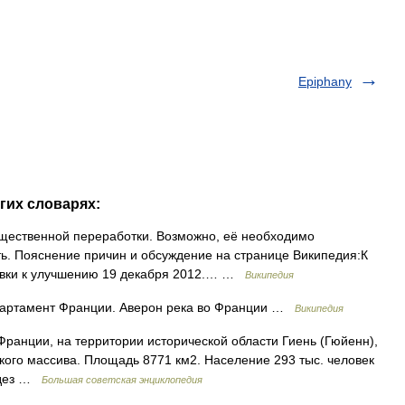
Epiphany
гих словарях:
щественной переработки. Возможно, её необходимо
ь. Пояснение причин и обсуждение на странице Википедия:К
новки к улучшению 19 декабря 2012.… …
Википедия
партамент Франции. Аверон река во Франции …
Википедия
нции, на территории исторической области Гиень (Гюйенн),
ого массива. Площадь 8771 км2. Население 293 тыс. человек
Родез …
Большая советская энциклопедия