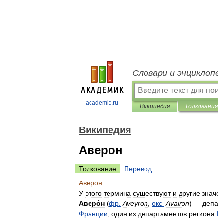
Словари и энциклоп
academic.ru
Википедия
Толкования
Википедия
Аверон
Толкование
Перевод
Аверон
У
этого
термина
существуют
и
другие
знач
Аверо́н
(
фр
.
Aveyron
,
окс
.
Avairon
) —
депа
Франции
,
один
из
департаментов
региона