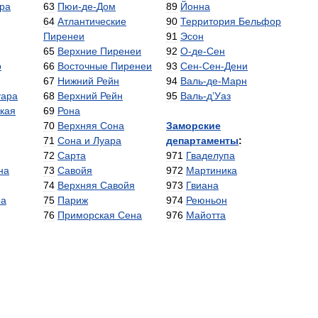
ра
63
Пюи
-
де
-
Дом
89
Йонна
64
Атлантические
90
Территория
Бельфор
Пиренеи
91
Эсон
65
Верхние
Пиренеи
92
О
-
де
-
Сен
р
66
Восточные
Пиренеи
93
Сен
-
Сен
-
Дени
67
Нижний
Рейн
94
Валь
-
де
-
Марн
уара
68
Верхний
Рейн
95
Валь
-
д
’
Уаз
кая
69
Рона
70
Верхняя
Сона
Заморские
71
Сона
и
Луара
департаменты
:
72
Сарта
971
Гваделупа
на
73
Савойя
972
Мартиника
74
Верхняя
Савойя
973
Гвиана
ра
75
Париж
974
Реюньон
76
Приморская
Сена
976
Майотта