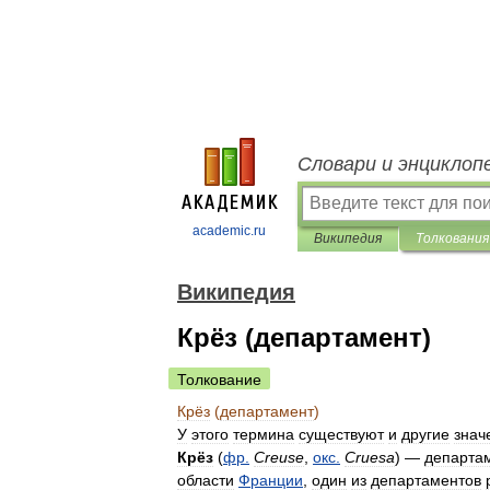
Словари и энциклоп
academic.ru
Википедия
Толкования
Википедия
Крёз (департамент)
Толкование
Крёз
(
департамент
)
У
этого
термина
существуют
и
другие
знач
Крёз
(
фр
.
Creuse
,
окс
.
Cruesa
) —
департа
области
Франции
,
один
из
департаментов