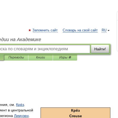
Запомнить сайт
Словарь на свой сайт
RU
едии на Академике
Найти!
Переводы
Книги
Игры ⚽
ения
,
см
.
Крёз
.
мент
в
центральной
Крёз
региона
Лимузен
.
Creuse