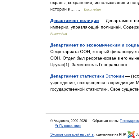
охраны, сохранения, использования и поп
истории и… …
Википедия
Департамент полиции
— Департамент пол
империи, управляющий полицией. Содерж
Википедия
Департамент по экономическим и соц
Секретариата ООН, который финансируется
ООН. Отдел был реорганизован в его ныне
Цзукан[1]. Заместитель Генерального… 
Департамент статистики Эстонии
— (эст.
учреждение, находящееся в юрисдикции 
государственной статистики. Свое сущес
© Академик, 2000-2026
Обратная связь:
Техподдерж
👣 Путешествия
Экспорт словарей на сайты
, сделанные на PHP,
Jo