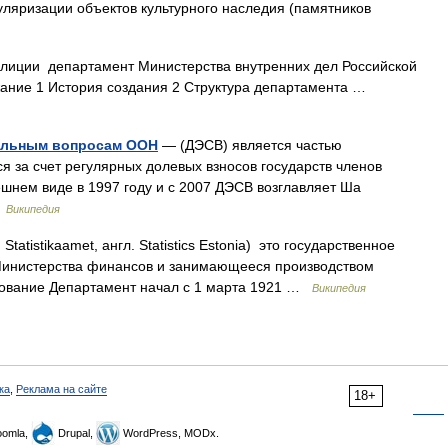
уляризации объектов культурного наследия (памятников
иции департамент Министерства внутренних дел Российской
ание 1 История создания 2 Структура департамента …
иальным вопросам ООН
— (ДЭСВ) является частью
 за счет регулярных долевых взносов государств членов
шнем виде в 1997 году и c 2007 ДЭСВ возглавляет Ша
…
Википедия
 Statistikaamet, англ. Statistics Estonia) это государственное
Министерства финансов и занимающееся производством
твование Департамент начал с 1 марта 1921 …
Википедия
ка
,
Реклама на сайте
18+
omla,
Drupal,
WordPress, MODx.