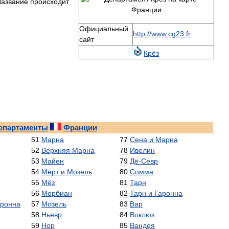
азвание
происходит
Официальный
http:
//
www
.
cg23
.
fr
сайт
Крёз
епартаменты
Франции
51
Марна
77
Сена
и
Марна
52
Верхняя
Марна
78
Ивелин
53
Майен
79
Дё
-
Севр
54
Мёрт
и
Мозель
80
Сомма
55
Мёз
81
Тарн
56
Морбиан
82
Тарн
и
Гаронна
аронна
57
Мозель
83
Вар
58
Ньевр
84
Воклюз
59
Нор
85
Вандея