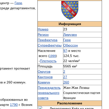
центр
—
Гере
.
среди
департаментов
,
Информация
Номер
23
Регион
Лимузен
Префектура
Гере
Супрефектуры
Обюссон
Население
97
-
е
место
всего
124
,
5
тыс
.
(
1999
)
-
Плотность
22
чел
/
км
²
Площадь
5565
км
²
ртамент
протекает
Округов
2
Кантонов
27
ов
и
260
коммун
.
Коммун
260
Председатель
Жан
-
Жак
Лозаш
генерального
Социалистическая
партия
совета
Франции
,
образованных
во
Расположение
марте
1790
г
.
Возник