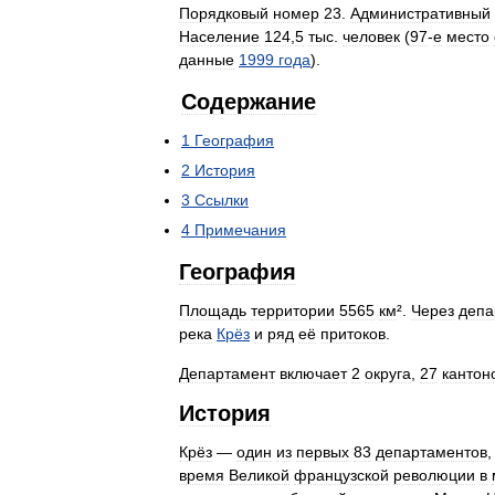
Порядковый
номер
23
.
Административный
Население
124
,
5
тыс
.
человек
(
97
-
е
место
данные
1999
года
).
Содержание
1
География
2
История
3
Ссылки
4
Примечания
География
Площадь
территории
5565
км
².
Через
депа
река
Крёз
и
ряд
её
притоков
.
Департамент
включает
2
округа
,
27
кантон
История
Крёз
—
один
из
первых
83
департаментов
время
Великой
французской
революции
в