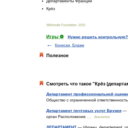
Департаменты
Франции
Крёз
Wikimedia
Foundation
.
2010
.
Игры ⚽
Нужно решить контрольную?
Конески, Блаже
Полезное
Смотреть что такое "Крёз (департа
Департамент профессиональной оценк
Общество с ограниченной ответственнос
Департамент почтовых услуг Брунея
— а
орган Расположение …
Википедия
ДЕПАРТАМЕНТ
— (франц. departement, от 