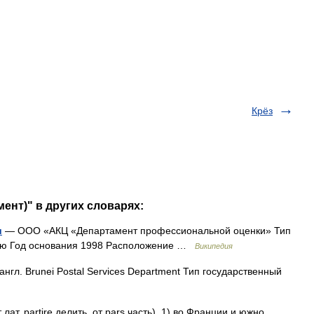
Крёз
мент)" в других словарях:
и
— ООО «АКЦ «Департамент профессиональной оценки» Тип
тью Год основания 1998 Расположение …
Википедия
нгл. Brunei Postal Services Department Тип государственный
лат. partire делить, от pars часть). 1) во Франции и южно