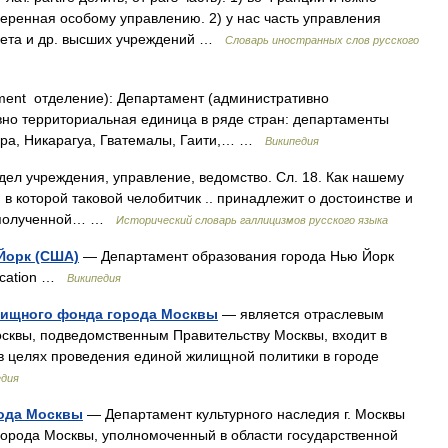
вверенная особому управлению. 2) у нас часть управления
овета и др. высших учреждений …
Словарь иностранных слов русского
ment отделение): Департамент (административно
но территориальная единица в ряде стран: департаменты
ора, Никарагуа, Гватемалы, Гаити,… …
Википедия
тдел учреждения, управление, ведомство. Сл. 18. Как нашему
 в которой таковой челобитчик .. принадлежит о достоинстве и
по полученной… …
Исторический словарь галлицизмов русского языка
Йорк (США)
— Департамент образования города Нью Йорк
ducation …
Википедия
лищного фонда города Москвы
— является отраслевым
сквы, подведомственным Правительству Москвы, входит в
в целях проведения единой жилищной политики в городе
едия
рода Москвы
— Департамент культурного наследия г. Москвы
города Москвы, уполномоченный в области государственной