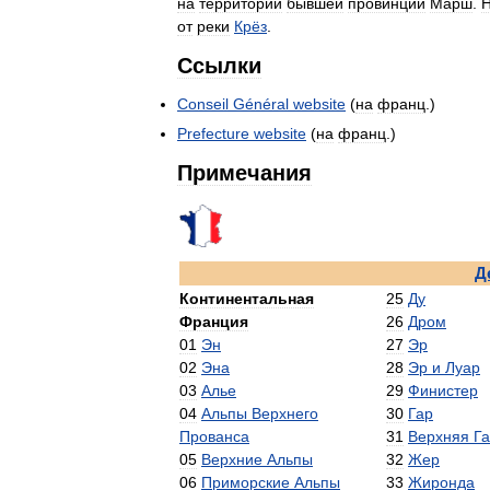
на
территории
бывшей
провинции
Марш
.
Н
от
реки
Крёз
.
Ссылки
Conseil
Général
website
(
на
франц
.)
Prefecture
website
(
на
франц
.)
Примечания
Д
Континентальная
25
Ду
Франция
26
Дром
01
Эн
27
Эр
02
Эна
28
Эр
и
Луар
03
Алье
29
Финистер
04
Альпы
Верхнего
30
Гар
Прованса
31
Верхняя
Г
05
Верхние
Альпы
32
Жер
06
Приморские
Альпы
33
Жиронда