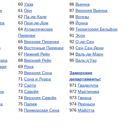
60
Уаза
86
Вьенна
н
61
Орн
87
Верхняя
Вьенна
62
Па
-
де
-
Кале
88
Вогезы
ра
63
Пюи
-
де
-
Дом
89
Йонна
64
Атлантические
90
Территория
Бельфор
Пиренеи
91
Эсон
65
Верхние
Пиренеи
92
О
-
де
-
Сен
р
66
Восточные
Пиренеи
93
Сен
-
Сен
-
Дени
67
Нижний
Рейн
94
Валь
-
де
-
Марн
уара
68
Верхний
Рейн
95
Валь
-
д
’
Уаз
кая
69
Рона
70
Верхняя
Сона
Заморские
71
Сона
и
Луара
департаменты
:
72
Сарта
971
Гваделупа
на
73
Савойя
972
Мартиника
74
Верхняя
Савойя
973
Гвиана
ра
75
Париж
974
Реюньон
76
Приморская
Сена
976
Майотта