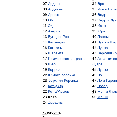
07
Ардеш
34
Эро
08
Арденны
35
Иль
и
Виле
09
Арьеж
36
Эндр
10
Об
37
Эндр
и
Луа
11
Од
38
Изер
12
Аверон
39
Юра
13
Буш
-
дю
-
Рон
40
Ланды
14
Кальвадос
41
Луар
и
Ше
15
Канталь
42
Луара
16
Шаранта
43
Верхняя
Л
17
Приморская
Шаранта
44
Атлантичес
18
Шер
Луара
19
Коррез
45
Луаре
2A
Южная
Корсика
46
Ло
2B
Верхняя
Корсика
47
Ло
и
Гарон
21
Кот
-
д
’
Ор
48
Лозер
22
Кот
-
д
’
Армор
49
Мен
и
Луа
23
Крёз
50
Манш
24
Дордонь
Категории: