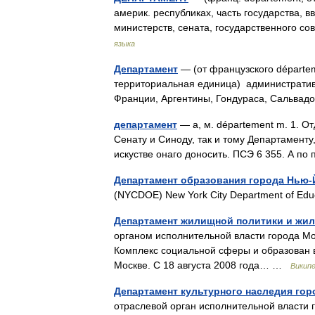
америк. республиках, часть государства, 
министерств, сената, государственного с
языка
Департамент
— (от французского départe
территориальная единица) административ
Франции, Аргентины, Гондураса, Сальвад
департамент
— а, м. département m. 1. О
Сенату и Синоду, так и тому Департаменту,
искустве онаго доносить. ПСЭ 6 355. А 
Департамент образования города Нью-
(NYCDOE) New York City Department of E
Департамент жилищной политики и жи
органом исполнительной власти города Мо
Комплекс социальной сферы и образован 
Москве. С 18 августа 2008 года… …
Викип
Департамент культурного наследия го
отраслевой орган исполнительной власти 