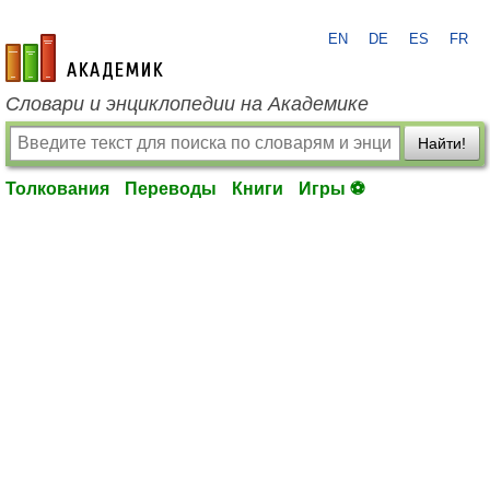
EN
DE
ES
FR
academic.ru
Словари и энциклопедии на Академике
Найти!
Толкования
Переводы
Книги
Игры ⚽