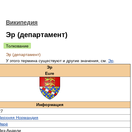
Википедия
Эр (департамент)
Толкование
Эр (департамент)
У этого термина существуют и другие значения, см.
Эр
.
Эр
Eure
Информация
27
Верхняя Нормандия
Эврё
Лез-Андели