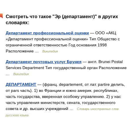
Смотреть что такое "Эр (департамент)" в других
словарях:
Департамент профессиональной оценки
— ООО «АКЦ
«Департамент профессиональной оценки» Тип Общество с
ограниченной ответственностью Год основания 1998
Расположение …
Википедия
Департамент почтовых услуг Брунея
— англ. Brunei Postal
Services Department Тип государственный орган Расположение
…
Википедия
ДЕПАРТАМЕНТ
— (франц. departement, от лат. partire делить,
от pars часть). 1) во Франции и южно америк. республиках,
часть государства, вверенная особому управлению. 2) у нас
часть управления министерств, сената, государственного
совета и др. высших учреждений …
Словарь иностранных слов
русского языка