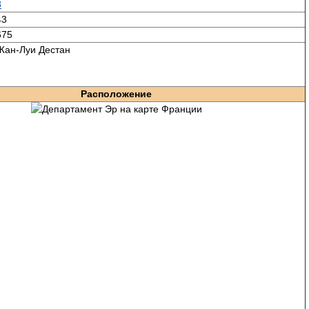
3
43
675
Жан-Луи Дестан
Расположение