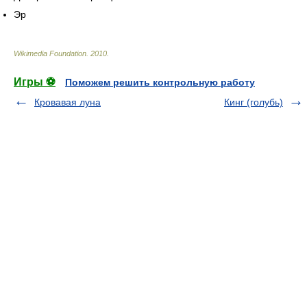
Эр
Wikimedia Foundation
.
2010
.
Игры ⚽
Поможем решить контрольную работу
Кровавая луна
Кинг (голубь)