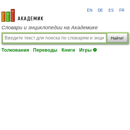
EN
DE
ES
FR
academic.ru
Словари и энциклопедии на Академике
Найти!
Толкования
Переводы
Книги
Игры ⚽