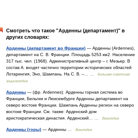
Смотреть что такое "Арденны (департамент)" в
других словарях:
Арденны (департамент во Франции)
— Арденны (Ardennes),
департамент на С. В. Франции. Площадь 5253 км2. Население
317 тыс. чел. (1968). Административный центр ‒ г. Мезьер. В
состав А. входят частично территории исторических областей
Лотарингия, Эно, Шампань. На С. В. ‒… …
Большая советская
энциклопедия
Арденны
— (фр. Ardennes): Арденны горная система во
Франции, Бельгии и Люксембурге Арденны департамент на
северо востоке Франции. Шампань Арденны регион на северо
востоке Франции. См. также: Арденский дом
аристократическая династия. Арденский… …
Википедия
Арденны (горы)
— Арденны …
Википедия