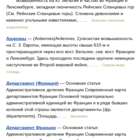
возвышенность на Ю. Бельгии и частью во Франции и
Люксембурге, западная оконечность Рейнских Сланцевых гор
(См. Рейнские Сланцевые горы). Сложена девонскими и
каменно угольными известняками,… …
Большая советская
энциклопедия
Арденны
— (Ardennes)Ardennes, 1)лесистая возвышенность
на С. З. Европы, имеющая высоты свыше 610 м и
простирающаяся через юго вост. Бельгию, сев. вост. Францию
и Люксембург. Здесь проходило последнее крупное немецкое
наступление во Второй мировой войне;… …
Страны мира.
Словарь
Департамент (Франция)
— Основная статья:
Административное деление Франции Современная карта
департаментов Франции Основной территориально
административной единицей во Франции и в ряде бывших
колоний этой страны являются департаменты (фр.
départements). Площадь… …
Википедия
Департамент Франции
— Основная статья:
Административное деление Франции Современная карта