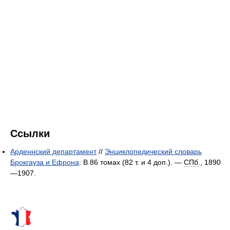
Ссылки
Арденнский департамент
//
Энциклопедический словарь
Брокгауза и Ефрона
: В 86 томах (82 т. и 4 доп.). —
СПб.
, 1890
—1907.