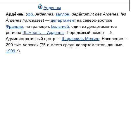
Арденны
Арде́нны
(
фр.
Ardennes
,
валлон.
depårtumint des Årdenes, les
Årdenes francesses
) —
департамент
на северо-востоке
Франции
, на границе с
Бельгией
, один из департаментов
региона
Шампань — Арденны
. Порядковый номер — 8.
Административный центр —
Шарлевиль-Мезьер
. Население —
290 тыс. человек (75-е место среди департаментов, данные
1999
г.).