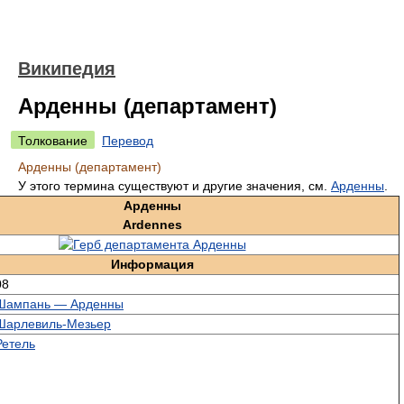
Википедия
Арденны (департамент)
Толкование
Перевод
Арденны (департамент)
У этого термина существуют и другие значения, см.
Арденны
.
Арденны
Ardennes
Информация
08
Шампань — Арденны
Шарлевиль-Мезьер
Ретель