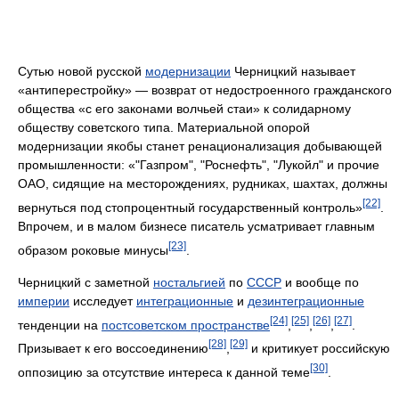
Сутью новой русской
модернизации
Черницкий называет
«антиперестройку» — возврат от недостроенного гражданского
общества «с его законами волчьей стаи» к солидарному
обществу советского типа. Материальной опорой
модернизации якобы станет ренационализация добывающей
промышленности: «"Газпром", "Роснефть", "Лукойл" и прочие
ОАО, сидящие на месторождениях, рудниках, шахтах, должны
[22]
вернуться под стопроцентный государственный контроль»
.
Впрочем, и в малом бизнесе писатель усматривает главным
[23]
образом роковые минусы
.
Черницкий с заметной
ностальгией
по
СССР
и вообще по
империи
исследует
интеграционные
и
дезинтеграционные
[24]
[25]
[26]
[27]
тенденции на
постсоветском пространстве
,
,
,
.
[28]
[29]
Призывает к его воссоединению
,
и критикует российскую
[30]
оппозицию за отсутствие интереса к данной теме
.