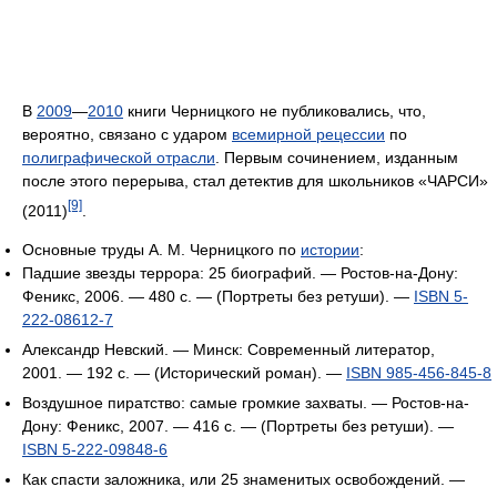
В
2009
—
2010
книги Черницкого не публиковались, что,
вероятно, связано с ударом
всемирной рецессии
по
полиграфической отрасли
. Первым сочинением, изданным
после этого перерыва, стал детектив для школьников «ЧАРСИ»
[9]
(2011)
.
Основные труды А. М. Черницкого по
истории
:
Падшие звезды террора: 25 биографий. — Ростов-на-Дону:
Феникс, 2006. — 480 с. — (Портреты без ретуши). —
ISBN 5-
222-08612-7
Александр Невский. — Минск: Современный литератор,
2001. — 192 с. — (Исторический роман). —
ISBN 985-456-845-8
Воздушное пиратство: самые громкие захваты. — Ростов-на-
Дону: Феникс, 2007. — 416 с. — (Портреты без ретуши). —
ISBN 5-222-09848-6
Как спасти заложника, или 25 знаменитых освобождений. —