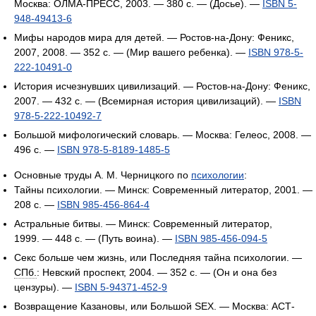
Москва: ОЛМА-ПРЕСС, 2003. — 380 с. — (Досье). —
ISBN 5-
948-49413-6
Мифы народов мира для детей. — Ростов-на-Дону: Феникс,
2007, 2008. — 352 с. — (Мир вашего ребенка). —
ISBN 978-5-
222-10491-0
История исчезнувших цивилизаций. — Ростов-на-Дону: Феникс,
2007. — 432 с. — (Всемирная история цивилизаций). —
ISBN
978-5-222-10492-7
Большой мифологический словарь. — Москва: Гелеос, 2008. —
496 с. —
ISBN 978-5-8189-1485-5
Основные труды А. М. Черницкого по
психологии
:
Тайны психологии. — Минск: Современный литератор, 2001. —
208 с. —
ISBN 985-456-864-4
Астральные битвы. — Минск: Современный литератор,
1999. — 448 с. — (Путь воина). —
ISBN 985-456-094-5
Секс больше чем жизнь, или Последняя тайна психологии. —
СПб.
: Невский проспект, 2004. — 352 с. — (Он и она без
цензуры). —
ISBN 5-94371-452-9
Возвращение Казановы, или Большой SEX. — Москва: АСТ-