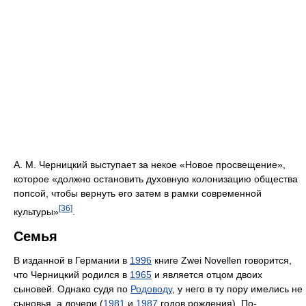
А. М. Черницкий выступает за некое «Новое просвещение»,
которое «должно остановить духовную колонизацию общества
попсой, чтобы вернуть его затем в рамки современной
[36]
культуры»
.
Семья
В изданной в Германии в
1996
книге Zwei Novellen говорится,
что Черницкий родился в
1965
и является отцом двоих
сыновей. Однако судя по
Родоводу
, у него в ту пору имелись не
сыновья, а дочери (
1981
и
1987
годов рождения). По-