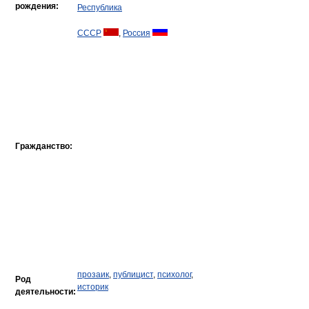
рождения:
Республика
СССР
,
Россия
Гражданство:
прозаик
,
публицист
,
психолог
,
Род
историк
деятельности: