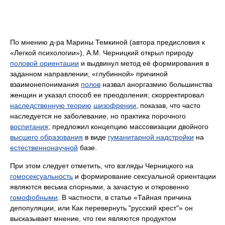
По мнению д-ра Марины Темкиной (автора предисловия к
«Легкой психологии»), А.М. Черницкий открыл природу
половой ориентации
и выдвинул метод её формирования в
заданном направлении; «глубинной» причиной
взаимонепонимания
полов
назвал аноргазмию большинства
женщин и указал способ ее преодоления; скорректировал
наследственную теорию
шизофрении
, показав, что часто
наследуется не заболевание, но практика порочного
воспитания
; предложил концепцию массовизации двойного
высшего образования
в виде
гуманитарной надстройки
на
естественнонаучной
базе.
При этом следует отметить, что взгляды Черницкого на
гомосексуальность
и формирование сексуальной ориентации
являются весьма спорными, а зачастую и откровенно
гомофобными
. В частности, в статье «Тайная причина
депопуляции, или Как перевернуть "русский крест"» он
высказывает мнение, что геи являются продуктом