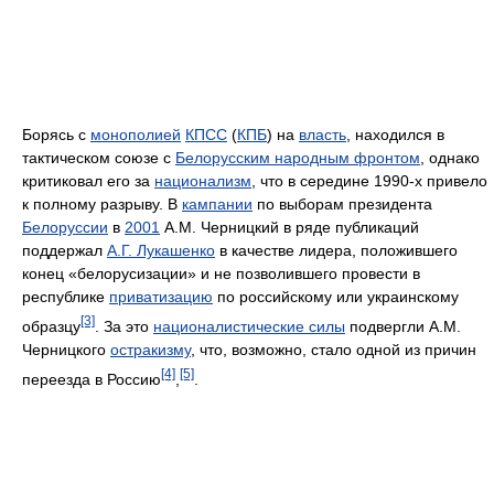
Борясь с
монополией
КПСС
(
КПБ
) на
власть
, находился в
тактическом союзе с
Белорусским народным фронтом
, однако
критиковал его за
национализм
, что в середине 1990-х привело
к полному разрыву. В
кампании
по выборам президента
Белоруссии
в
2001
А.М. Черницкий в ряде публикаций
поддержал
А.Г. Лукашенко
в качестве лидера, положившего
конец «белорусизации» и не позволившего провести в
республике
приватизацию
по российскому или украинскому
[3]
образцу
. За это
националистические силы
подвергли А.М.
Черницкого
остракизму
, что, возможно, стало одной из причин
[4]
[5]
переезда в Россию
,
.