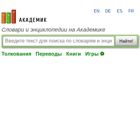
EN
DE
ES
FR
academic.ru
Словари и энциклопедии на Академике
Найти!
Толкования
Переводы
Книги
Игры ⚽