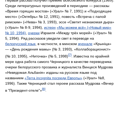
Первый рассказ получил премию Всесоюзного конкурса (1989).
Среди литературных произведений в периодике — рассказы
«Время горящих мостов» («Урал» № 7, 1991) и «Подходящее
место» («Октябрь» № 12, 1991), повесть «Встреча с папой
римским» («Нева» № 3, 1993), эссе «Светит незнакомая дыра»
(«Урал» № 8-9, 1994),
истерн
«Мы можем всё» («Новый мир»
№ 10, 1994)
,
очерки
Израиля «Между трёх морей» («Урал» №
5, 1994). Ряд рассказов увидели свет в переводе на
белорусский язык
, в частности, в минском
журнале
«Крыніца»
— «День рождения мамы» (№ 3, 1993), «Коллаборационист»
[7]
(№ 10, 1995), «Ниточка» (№ 5, 1998)
. Известна по крайней
мере одна работа самого Черницкого в качестве переводчика:
очерки белорусского прозаика и журналиста Винцеся Мудрова
«Невядомая Альбанія» изданы на русском языке под
названием
«Terra incognita посреди Европы»
(«Урал» №8,
1996). Также Черницкий стал героем рассказа Мудрова «Вечер
[8]
в "Президент-отеле"»
.