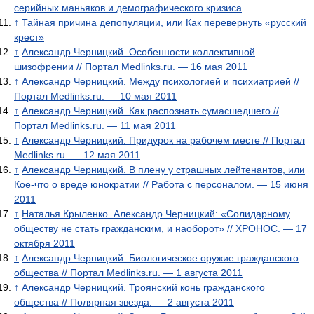
серийных маньяков и демографического кризиса
↑
Тайная причина депопуляции, или Как перевернуть «русский
крест»
↑
Александр Черницкий. Особенности коллективной
шизофрении // Портал Medlinks.ru. — 16 мая 2011
↑
Александр Черницкий. Между психологией и психиатрией //
Портал Medlinks.ru. — 10 мая 2011
↑
Александр Черницкий. Как распознать сумасшедшего //
Портал Medlinks.ru. — 11 мая 2011
↑
Александр Черницкий. Придурок на рабочем месте // Портал
Medlinks.ru. — 12 мая 2011
↑
Александр Черницкий. В плену у страшных лейтенантов, или
Кое-что о вреде юнократии // Работа с персоналом. — 15 июня
2011
↑
Наталья Крыленко. Александр Черницкий: «Солидарному
обществу не стать гражданским, и наоборот» // ХРОНОС. — 17
октября 2011
↑
Александр Черницкий. Биологическое оружие гражданского
общества // Портал Medlinks.ru. — 1 августа 2011
↑
Александр Черницкий. Троянский конь гражданского
общества // Полярная звезда. — 2 августа 2011