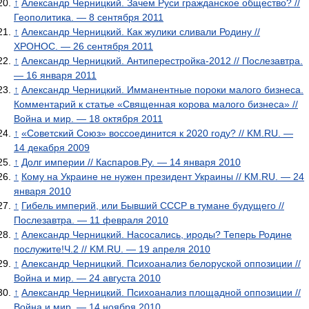
↑
Александр Черницкий. Зачем Руси гражданское общество? //
Геополитика. — 8 сентября 2011
↑
Александр Черницкий. Как жулики сливали Родину //
ХРОНОС. — 26 сентября 2011
↑
Александр Черницкий. Антиперестройка-2012 // Послезавтра.
— 16 января 2011
↑
Александр Черницкий. Имманентные пороки малого бизнеса.
Комментарий к статье «Священная корова малого бизнеса» //
Война и мир. — 18 октября 2011
↑
«Советский Союз» воссоединится к 2020 году? // KM.RU. —
14 декабря 2009
↑
Долг империи // Каспаров.Ру. — 14 января 2010
↑
Кому на Украине не нужен президент Украины // KM.RU. — 24
января 2010
↑
Гибель империй, или Бывший СССР в тумане будущего //
Послезавтра. — 11 февраля 2010
↑
Александр Черницкий. Насосались, ироды? Теперь Родине
послужите!Ч.2 // KM.RU. — 19 апреля 2010
↑
Александр Черницкий. Психоанализ белоруской оппозиции //
Война и мир. — 24 августа 2010
↑
Александр Черницкий. Психоанализ площадной оппозиции //
Война и мир. — 14 ноября 2010