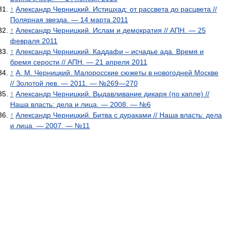
↑
Александр Черницкий. Истишхад: от рассвета до расцвета //
Полярная звезда. — 14 марта 2011
↑
Александр Черницкий. Ислам и демократия // АПН. — 25
февраля 2011
↑
Александр Черницкий. Каддафи – исчадье ада. Время и
бремя серости // АПН. — 21 апреля 2011
↑
А. М. Черницкий. Малоросские сюжеты в новогодней Москве
// Золотой лев. — 2011. — №269—270
↑
Александр Черницкий. Выдавливание дикаря (по капле) //
Наша власть: дела и лица. — 2008. — №6
↑
Александр Черницкий. Битва с дураками // Наша власть: дела
и лица. — 2007. — №11