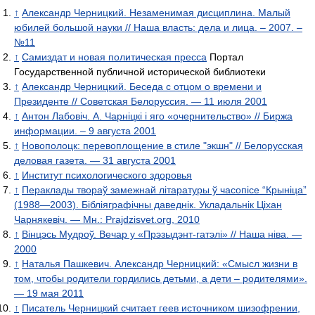
↑
Александр Черницкий. Незаменимая дисциплина. Малый
юбилей большой науки // Наша власть: дела и лица. – 2007. –
№11
↑
Самиздат и новая политическая пресса
Портал
Государственной публичной исторической библиотеки
↑
Александр Черницкий. Беседа с отцом о времени и
Президенте // Советская Белоруссия. — 11 июля 2001
↑
Антон Лабовiч. А. Чарніцкі і яго «очернительство» // Биржа
информации. – 9 августа 2001
↑
Новополоцк: перевоплощение в стиле "экшн" // Белорусская
деловая газета. — 31 августа 2001
↑
Институт психологического здоровья
↑
Пераклады твораў замежнай літаратуры ў часопісе “Крыніца”
(1988—2003). Бібліяграфічны даведнік. Укладальнік Ціхан
Чарнякевіч. — Мн.: Prajdzisvet.org, 2010
↑
Вінцэсь Мудроў. Вечар у «Прэзыдэнт-гатэлі» // Наша нiва. —
2000
↑
Наталья Пашкевич. Александр Черницкий: «Смысл жизни в
том, чтобы родители гордились детьми, а дети – родителями».
— 19 мая 2011
↑
Писатель Черницкий считает геев источником шизофрении,