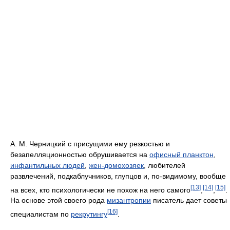
А. М. Черницкий с присущими ему резкостью и
безапелляционностью обрушивается на
офисный планктон
,
инфантильных людей
,
жен-домохозяек
, любителей
развлечений, подкаблучников, глупцов и, по-видимому, вообще
[13]
[14]
[15]
на всех, кто психологически не похож на него самого
,
,
.
На основе этой своего рода
мизантропии
писатель дает советы
[16]
специалистам по
рекрутингу
.