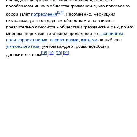
преобразовании их в общества гражданские, что повлечет за
[17]
собой взлёт
потребления
. Несомненно, Черницкий
симпатизирует солидарным обществам и негативно-
презрительно относится к обществам гражданским с их, по его
мнению, пороками: тотальной продажностью,
шоппингом
,
политкорректностью
,
деривативами
,
квотами
на выбросы
углекислого газа
, учетом каждого гроша, всеобщим
[18]
[19]
[20]
[21]
доносительством
,
,
,
.