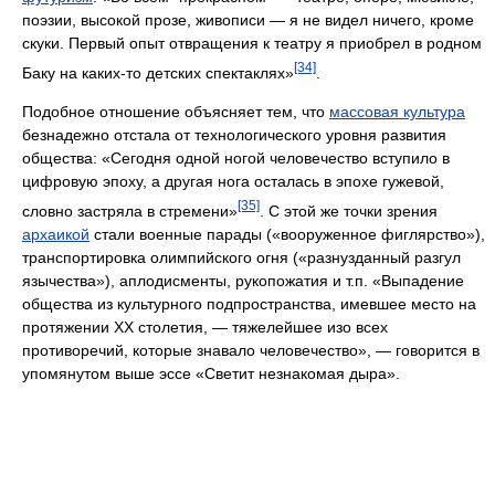
поэзии, высокой прозе, живописи — я не видел ничего, кроме
скуки. Первый опыт отвращения к театру я приобрел в родном
[34]
Баку на каких-то детских спектаклях»
.
Подобное отношение объясняет тем, что
массовая культура
безнадежно отстала от технологического уровня развития
общества: «Сегодня одной ногой человечество вступило в
цифровую эпоху, а другая нога осталась в эпохе гужевой,
[35]
словно застряла в стремени»
. С этой же точки зрения
архаикой
стали военные парады («вооруженное фиглярство»),
транспортировка олимпийского огня («разнузданный разгул
язычества»), аплодисменты, рукопожатия и т.п. «Выпадение
общества из культурного подпространства, имевшее место на
протяжении XX столетия, — тяжелейшее изо всех
противоречий, которые знавало человечество», — говорится в
упомянутом выше эссе «Светит незнакомая дыра».