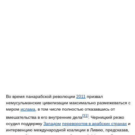
Во время панарабской революции
2011
призвал
немусульманские цивилизации максимально размежеваться с
миром
ислама
, в том числе полностью отказавшись от
[31]
вмешательства в его внутренние дела
. Черницкий резко
осудил поддержку
Западом
переворотов в арабских странах
и
интервенцию международной коалиции в Ливию, предсказав,