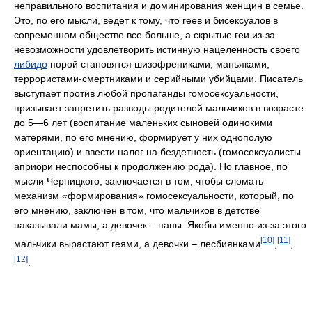
неправильного воспитания и доминирования женщин в семье.
Это, по его мысли, ведет к тому, что геев и бисексуалов в
современном обществе все больше, а скрытые геи из-за
невозможности удовлетворить истинную нацеленность своего
либидо
порой становятся шизофрениками, маньяками,
террористами-смертниками и серийными убийцами. Писатель
выступает против любой пропаганды гомосексуальности,
призывает запретить разводы родителей мальчиков в возрасте
до 5—6 лет (воспитание маленьких сыновей одинокими
матерями, по его мнению, формирует у них однополую
ориентацию) и ввести налог на бездетность (гомосексуалисты
априори неспособны к продолжению рода). Но главное, по
мысли Черницкого, заключается в том, чтобы сломать
механизм «формирования» гомосексуальности, который, по
его мнению, заключен в том, что мальчиков в детстве
наказывали мамы, а девочек – папы. Якобы именно из-за этого
[10]
[11]
мальчики вырастают геями, а девочки – лесбиянками
,
,
[12]
.