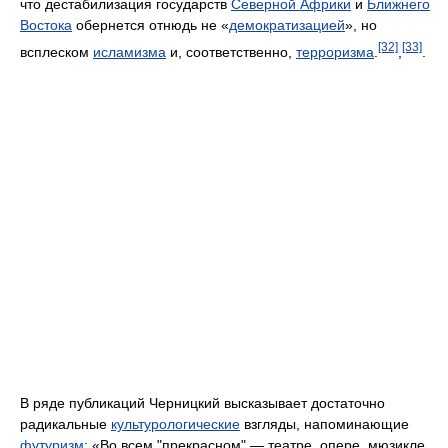
что дестабилизация государств
Северной Африки
и
Ближнего
Востока
обернется отнюдь не «
демократизацией
», но
[32]
[33]
всплеском
исламизма
и, соответственно,
терроризма
.
,
.
В ряде публикаций Черницкий высказывает достаточно
радикальные
культурологические
взгляды, напоминающие
футуризм
: «Во всем "прекрасном" — театре, опере, мюзикле,