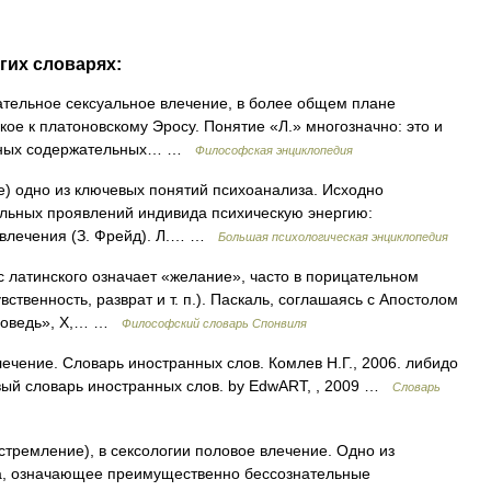
гих словарях:
знательное сексуальное влечение, в более общем плане
кое к платоновскому Эросу. Понятие «Л.» многозначно: это и
разных содержательных… …
Философская энциклопедия
ие) одно из ключевых понятий психоанализа. Исходно
альных проявлений индивида психическую энергию:
о влечения (З. Фрейд). Л.… …
Большая психологическая энциклопедия
латинского означает «желание», часто в порицательном
вственность, разврат и т. п.). Паскаль, соглашаясь с Апостолом
Исповедь», Х,… …
Философский словарь Спонвиля
влечение. Словарь иностранных слов. Комлев Н.Г., 2006. либидо
Новый словарь иностранных слов. by EdwART, , 2009 …
Словарь
 стремление), в сексологии половое влечение. Одно из
а, означающее преимущественно бессознательные