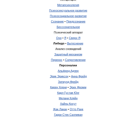
Метапсихология
Психосексуальное
развитие
Психосоциальное
развитие
Сознание
•
Предсознание
Бессознательное
Психический
аппарат
Оно
•
Я
•
Сверх
-
Я
Либидо
•
Вытеснение
Анализ
сновидений
Защитный
механизм
Перенос
•
Сопротивление
Персоналии
Альфред
Адлер
Эрик
Эриксон
•
Анна
Фрейд
Зигмунд
Фрейд
Карен
Хорни
•
Эрих
Фромм
Карл
Густав
Юнг
Мелани
Кляйн
Хайнц
Кохут
Жак
Лакан
•
Отто
Ранк
Гарри
Стек
Салливан