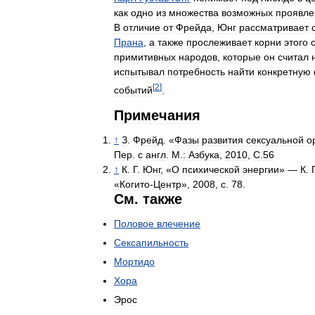
как
одно
из
множества
возможных
проявле
В
отличие
от
Фрейда
,
Юнг
рассматривает
Прана
,
а
также
прослеживает
корни
этого
примитивных
народов
,
которые
он
считал
испытывал
потребность
найти
конкретную
[
2
]
событий
.
Примечания
↑
З
.
Фрейд
. «
Фазы
развития
сексуальной
о
Пер
.
с
англ
.
М
.
:
Азбука
,
2010
,
С
.
56
↑
К
.
Г
.
Юнг
, «
О
психической
энергии
» —
К
.
«
Когито
-
Центр
»,
2008
,
с
.
78
.
См
.
также
Половое
влечение
Сексапильность
Мортидо
Хора
Эрос