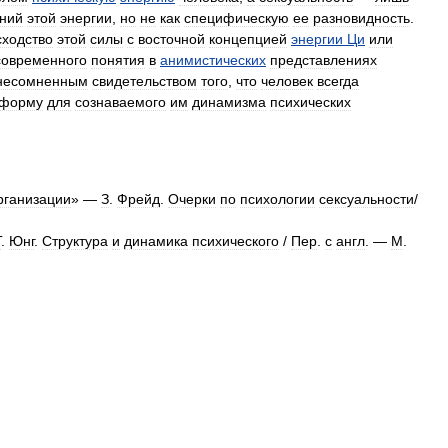
ний
этой
энергии
,
но
не
как
специфическую
ее
разновидность
.
сходство
этой
силы
с
восточной
концепцией
энергии
Ци
или
современного
понятия
в
анимистических
представлениях
несомненным
свидетельством
того
,
что
человек
всегда
форму
для
сознаваемого
им
динамизма
психических
рганизации
» —
З
.
Фрейд
.
Очерки
по
психологии
сексуальности
/
Г
.
Юнг
.
Структура
и
динамика
психического
/
Пер
.
с
англ
. —
М
.