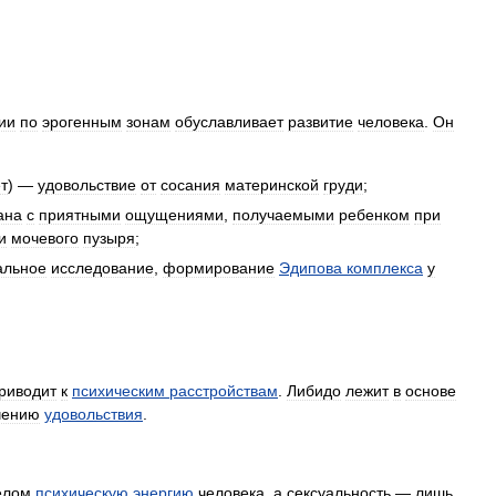
ии
по
эрогенным
зонам
обуславливает
развитие
человека
.
Он
т
) —
удовольствие
от
сосания
материнской
груди
;
ана
с
приятными
ощущениями
,
получаемыми
ребенком
при
и
мочевого
пузыря
;
альное
исследование
,
формирование
Эдипова
комплекса
у
риводит
к
психическим
расстройствам
.
Либидо
лежит
в
основе
чению
удовольствия
.
елом
психическую
энергию
человека
,
а
сексуальность
—
лишь