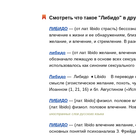
Смотреть что такое "Либидо" в дру
ЛИБИДО
— (от лат. libido страсть) бессо
влечение к жизни и ее обнаружениям, близ
желание, и влечение, и стремление. В 
либидо
— (от лат. libido желание, влечен
обозначало лежащую в основе всех сексу
использовалось как синоним сексуальног
Либидо
— Либидо ♦ Libido В переводе с 
смысле (эгоистическое желание, похоть, чу
Иоанном (1, 21, 16) и бл. Августином («
ЛИБИДО
— [лат. libido] физиол. половое 
(лат. libido) физиол. половое влечение. 
иностранных слов русского языка
ЛИБИДО
— (лат. libido влечение желание,
основных понятий психоанализа З. Фрейд