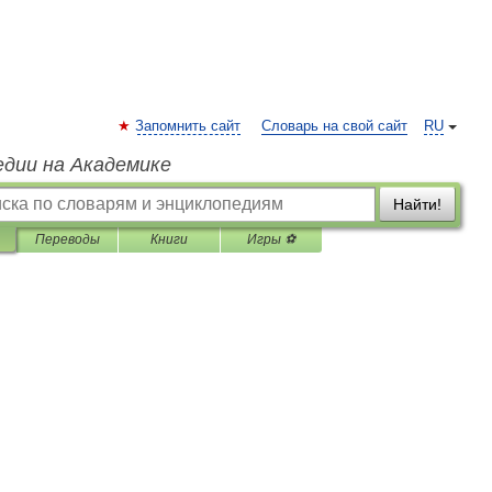
Запомнить сайт
Словарь на свой сайт
RU
едии на Академике
Найти!
Переводы
Книги
Игры ⚽