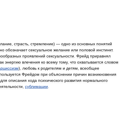
лание
,
страсть
,
стремление
) —
одно
из
основных
понятий
но
обозначает
сексуальное
желание
или
половой
инстинкт
.
нообразных
проявлений
сексуальности
.
Фрейд
приравнял
ак
энергию
влечения
ко
всему
тому
,
что
охватывается
словом
арциссизм
),
любовь
к
родителям
и
детям
,
всеобщее
пользуется
Фрейдом
при
объяснении
причин
возникновения
для
описания
хода
психического
развития
нормального
еятельности
,
сублимации
.