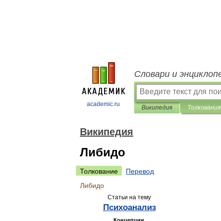
Словари и энциклоп
academic.ru
Википедия
Толкования
Википедия
Либидо
Толкование
Перевод
Либидо
Статьи
на
тему
Психоанализ
Концепции