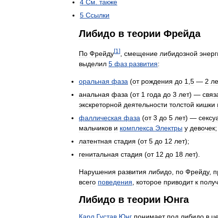
4
См
.
также
5
Ссылки
Либидо
в
теории
Фрейда
[
1
]
По
Фрейду
,
смещение
либидозной
энерг
выделил
5
фаз
развития
:
оральная
фаза
(
от
рождения
до
1
,
5
—
2
ле
анальная
фаза
(
от
1
года
до
3
лет
) —
связ
экскреторной
деятельности
толстой
кишки
фаллическая
фаза
(
от
3
до
5
лет
) —
сексу
мальчиков
и
комплекса
Электры
у
девочек
;
латентная
стадия
(
от
5
до
12
лет
);
генитальная
стадия
(
от
12
до
18
лет
).
Нарушения
развития
либидо
,
по
Фрейду
,
п
всего
поведения
,
которое
приводит
к
полу
Либидо
в
теории
Юнга
Карл
Густав
Юнг
понимает
под
либидо
в
ц