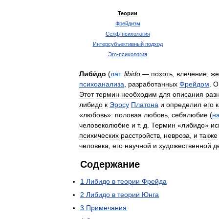
Теории
Фрейдизм
Селф
-
психология
Интерсубъективный
подход
Эго
-
психология
Либи́до
(
лат
.
libido
—
похоть
,
влечение
,
же
психоанализа
,
разработанных
Фрейдом
.
О
Этот
термин
необходим
для
описания
раз
либидо
к
Эросу
Платона
и
определил
его
к
«
любовь
»
:
половая
любовь
,
себялюбие
(
н
человеколюбие
и
т
.
д
.
Термин
«
либидо
»
ис
психических
расстройств
,
невроза
,
и
также
человека
,
его
научной
и
художественной
д
Содержание
1
Либидо
в
теории
Фрейда
2
Либидо
в
теории
Юнга
3
Примечания