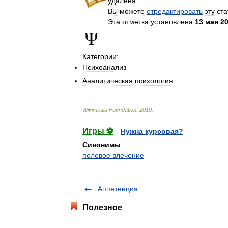
удалена
.
Вы
можете
отредактировать
эту
ст
Эта
отметка
установлена
13
мая
2
Категории:
Психоанализ
Аналитическая
психология
Wikimedia
Foundation
.
2010
.
Игры ⚽
Нужна курсовая?
Синонимы
:
половое влечение
Аппетенция
Полезное