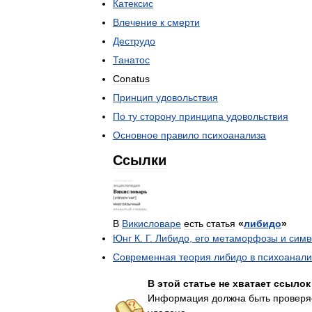
Катексис
Влечение
к
смерти
Деструдо
Танатос
Conatus
Принцип
удовольствия
По
ту
сторону
принципа
удовольствия
Основное
правило
психоанализа
Ссылки
В
Викисловаре
есть
статья
«
либидо
»
Юнг
К
.
Г
.
Либидо
,
его
метаморфозы
и
сим
Современная
теория
либидо
в
психоанали
В
этой
статье
не
хватает
ссылок
Информация
должна
быть
провер