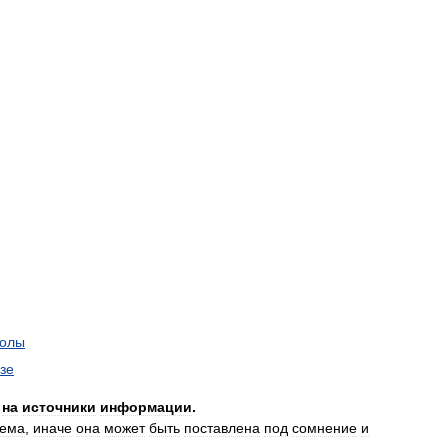
волы
зе
на
источники
информации
.
яема
,
иначе
она
может
быть
поставлена
под
сомнение
и