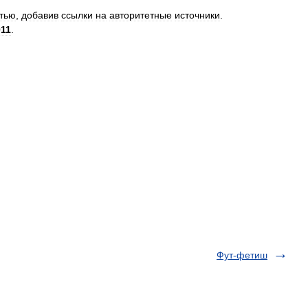
атью
,
добавив
ссылки
на
авторитетные
источники
.
011
.
Фут-фетиш