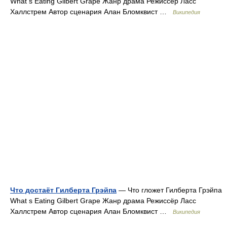
What s Eating Gilbert Grape Жанр драма Режиссёр Ласс
Халлстрем Автор сценария Алан Бломквист …
Википедия
Что достаёт Гилберта Грэйпа
— Что гложет Гилберта Грэйпа
What s Eating Gilbert Grape Жанр драма Режиссёр Ласс
Халлстрем Автор сценария Алан Бломквист …
Википедия