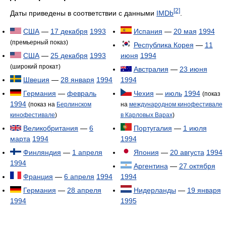
[2]
Даты приведены в соответствии с данными
IMDb
.
США
—
17 декабря
1993
Испания
—
20 мая
1994
(премьерный показ)
Республика Корея
—
11
США
—
25 декабря
1993
июня
1994
(широкий прокат)
Австралия
—
23 июня
Швеция
—
28 января
1994
1994
Германия
—
февраль
Чехия
—
июль
1994
(показ
1994
(показ на
Берлинском
на
международном кинофестивале
кинофестивале
)
в Карловых Варах
)
Великобритания
—
6
Португалия
—
1 июля
марта
1994
1994
Финляндия
—
1 апреля
Япония
—
20 августа
1994
1994
Аргентина
—
27 октября
Франция
—
6 апреля
1994
1994
Германия
—
28 апреля
Нидерланды
—
19 января
1994
1995