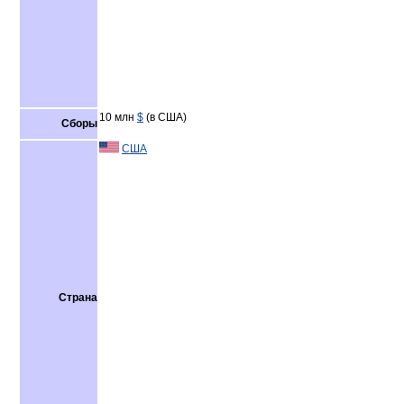
10 млн
$
(в США)
Сборы
США
Страна