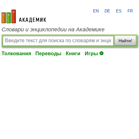
EN
DE
ES
FR
academic.ru
Словари и энциклопедии на Академике
Найти!
Толкования
Переводы
Книги
Игры ⚽