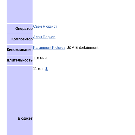
Свен Нюквист
Оператор
Алан Паркер
Композитор
Paramount Pictures
, J&M Entertainment
Кинокомпания
118 мин.
Длительность
11 млн
$
Бюджет