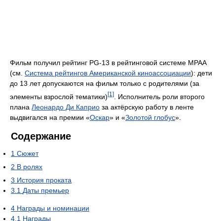
Фильм получил рейтинг PG-13 в рейтинговой системе MPAA
(см.
Система рейтингов Американской киноассоциации
): дети
до 13 лет допускаются на фильм только с родителями (за
[1]
элементы взрослой тематики)
. Исполнитель роли второго
плана
Леонардо Ди Каприо
за актёрскую работу в ленте
выдвигался на премии «
Оскар
» и «
Золотой глобус
».
Содержание
1
Сюжет
2
В ролях
3
История проката
3.1
Даты премьер
4
Награды и номинации
4.1
Награды