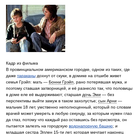
Кадр из фильма
В провинциальном американском городке, одном из таких, где
даже
тараканы
дохнут от скуки, в домике на отшибе живет
семья Грэйп: мать —
Бонни Грэйп
, рано потерявшая мужа, и
поэтому ставшая затворницей, и её разнесло так, что половицы
в доме еле её выдерживают; старшая
дочь Эми
— без
перспективы выйти замуж в таком захолустье;
сын Арни
—
мальчик 18 лет, умственно неполноценный, который по словам
врачей может умереть в любую секунду, за которым нужен глаз
да глаз, потому что каждый раз оставшись без присмотра, он
пытается залезть на городскую
водонапорную башню
; и
младшая
сестра Эллен
15-ти лет, которая мечтает наконец