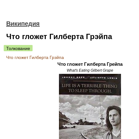
Википедия
Что гложет Гилберта Грэйпа
Толкование
Что гложет Гилберта Грэйпа
Что гложет Гилберта Грейпа
What's Eating Gilbert Grape