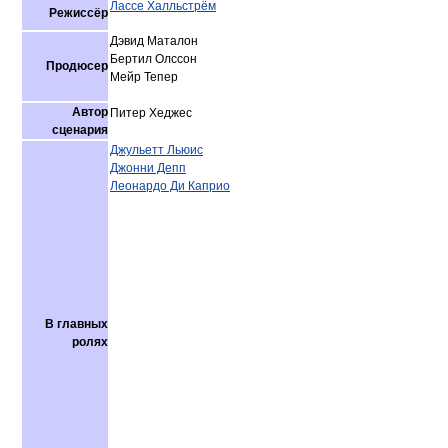
Лассе Халльстрём
Режиссёр
Дэвид Маталон
Бертил Олссон
Продюсер
Мейр Тепер
Автор
Питер Хеджес
сценария
Джульетт Льюис
Джонни Депп
Леонардо Ди Каприо
В главных
ролях