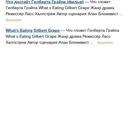
Что достаёт Гилберта Грэйпа (фильм)
— Что гложет
Гилберта Грэйпа What s Eating Gilbert Grape Жанр драма
Режиссёр Ласс Халлстрем Автор сценария Алан Бломквист …
Википедия
What's Eating Gilbert Grape
— Что гложет Гилберта Грэйпа
What s Eating Gilbert Grape Жанр драма Режиссёр Ласс
Халлстрем Автор сценария Алан Бломквист …
Википедия