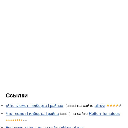
Ссылки
«Что гложет Гилберта Грэйпа»
на сайте
allrovi
(англ.)
Что гложет Гилберта Грэйпа
на сайте
Rotten Tomatoes
(англ.)
Рецензия к фильму на сайте «ВидеоГид»