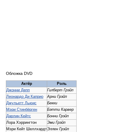
Обложка DVD
Актёр
Роль
Джонни Депп
Гилберт Грэйп
Леонардо Ди Каприо
Арни Грэйп
Джульетт Льюис
Бекки
Мэри Стинбёрген
Бэтти Карвер
Дарлин Кейтс
Бонни Грэйп
Лора Хэррингтон
Эми Грэйп
Мэри Кейт Шеллхардт
Эллен Грэйп