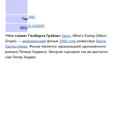
1993
Год
ID 0108550
IMDb
«Что гло́жет Ги́лберта Грэ́йпа»
(
англ.
What's Eating Gilbert
Grape
) —
американский
фильм
1993 года
режиссёра
Лассе
Халльстрёма
. Фильм является экранизацией одноимённого
романа Питера Хеджеса. Автором сценария так же выступил
сам Питер Хеджес.