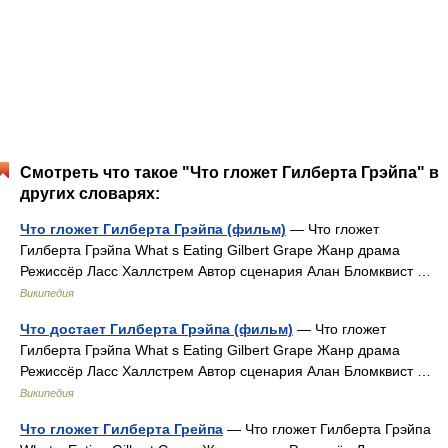
Смотреть что такое "Что гложет Гилберта Грэйпа" в
других словарях:
Что гложет Гилберта Грэйпа (фильм)
— Что гложет
Гилберта Грэйпа What s Eating Gilbert Grape Жанр драма
Режиссёр Ласс Халлстрем Автор сценария Алан Бломквист …
Википедия
Что достает Гилберта Грэйпа (фильм)
— Что гложет
Гилберта Грэйпа What s Eating Gilbert Grape Жанр драма
Режиссёр Ласс Халлстрем Автор сценария Алан Бломквист …
Википедия
Что гложет Гилберта Грейпа
— Что гложет Гилберта Грэйпа