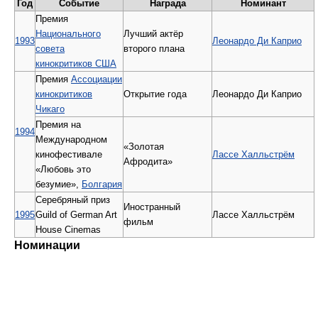
Год
Событие
Награда
Номинант
Премия
Национального
Лучший актёр
1993
Леонардо Ди Каприо
совета
второго плана
кинокритиков США
Премия
Ассоциации
кинокритиков
Открытие года
Леонардо Ди Каприо
Чикаго
Премия на
1994
Международном
«Золотая
кинофестивале
Лассе Халльстрём
Афродита»
«Любовь это
безумие»,
Болгария
Серебряный приз
Иностранный
1995
Guild of German Art
Лассе Халльстрём
фильм
House Cinemas
Номинации