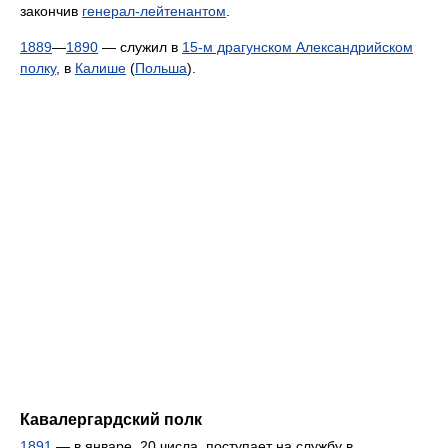
закончив
генерал-лейтенантом
.
1889
—
1890
— служил в
15-м драгунском Александрийском
полку
, в
Калише
(
Польша
).
Кавалергардский полк
1891
— в январе, 20 числа, поступает на службу в