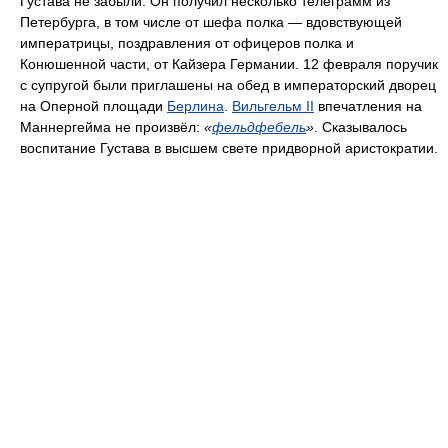
Густава не забыли. Он получил несколько телеграмм из
Петербурга, в том числе от шефа полка — вдовствующей
императрицы, поздравления от офицеров полка и
Конюшенной части, от Кайзера Германии. 12 февраля поручик
с супругой были приглашены на обед в императорский дворец
на Оперной площади
Берлина
.
Вильгельм II
впечатления на
Маннергейма не произвёл:
«
фельдфебель
»
. Сказывалось
воспитание Густава в высшем свете придворной аристократии.