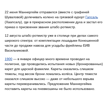
22 июня Маннергейм отправился (вместе с графиней
Шуваловой) долечивать колено на грязевой курорт
Гапсаль
(Хаапсалу), где в прекрасном расположении духа и застал его
приказ о присвоении звания штабс-ротмистр.
12 августа штабс-ротмистр уже в столице при делах самого
широкого спектра: от комплектации лошадьми Конюшенной
части до продажи навоза для усадьбы фрейлины ЕИВ
Васильчиковой.
1900
— в январе офицер много времени проводил на
полигоне, где проводились испытания новых (бронированных)
карет для царской фамилии. Кареты оказались слишком
тяжелы, под весом брони ломались колёса. Центр тяжести
оказался слишком высоко — даже от небольшого взрыва
кареты переворачивались. Предложение Маннергейма
поставить кареты на пневмошины не было использовано.