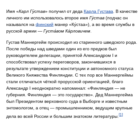
Имя «
Карл Гу́став
» получил от деда
Карла Густава
. В качестве
личного им использовалось второе имя
Гу́став
(подчас он
назывался на
финский
манер «Ку́стаа»), а во время службы в
русской армии —
Густа́вом Ка́рловичем
.
Густав Маннергейм происходил из старинного шведского рода.
После победы над шведами один из его предков был
руководителем делегации, принятой Александром I и
способствовал успеху переговоров, закончившихся в
результате утверждением конституции и автономного статуса
Великого Княжества Финляндии. С тех пор все Маннергеймы
стали отличаться чёткой прорусской ориентацией, благо
Александр I неоднократно напоминал: «Финляндия — не
губерния. Финляндия — это государство». Дед Маннергейма
был Президентом верховного суда в Выборге и известным
энтомологом, а отец — промышленником, ведущим крупные
[1]
дела во всей России и большим знатоком литературы.