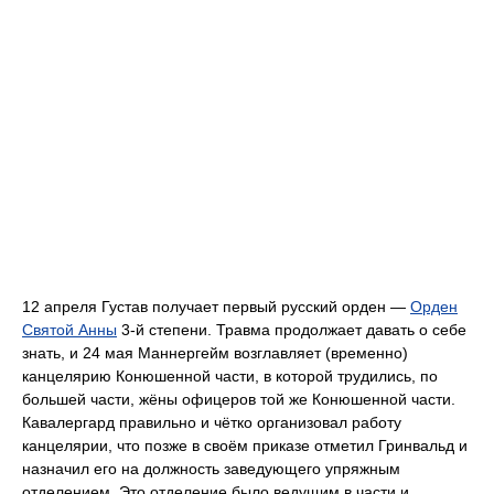
12 апреля Густав получает первый русский орден —
Орден
Святой Анны
3-й степени. Травма продолжает давать о себе
знать, и 24 мая Маннергейм возглавляет (временно)
канцелярию Конюшенной части, в которой трудились, по
большей части, жёны офицеров той же Конюшенной части.
Кавалергард правильно и чётко организовал работу
канцелярии, что позже в своём приказе отметил Гринвальд и
назначил его на должность заведующего упряжным
отделением. Это отделение было ведущим в части и