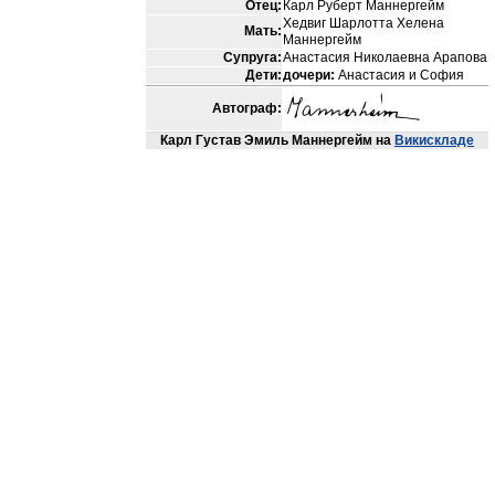
Отец:
Карл Руберт Маннергейм
Хедвиг Шарлотта Хелена
Мать:
Маннергейм
Супруга:
Анастасия Николаевна Арапова
Дети:
дочери:
Анастасия и София
Автограф:
Карл Густав Эмиль Маннергейм
на
Викискладе