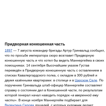
Придворная конюшенная часть
1897
— 7 августа командир бригады Артур Гринвальд сообщил,
что по просьбе императора скоро возглавит Придворную
конюшенную часть и что хотел бы видеть Маннергейма в своих
помощниках. 14 сентября Высочайшим указом Густав
переведён в Придворную конюшенную часть с оставлением в
списках Кавалергардского полка, с окладом в 300 рублей и
двумя казёнными квартирами: в столице и в
Царском Селе
. По
поручению Гринвальда штаб-офицер Маннергейм составляет
справку о состоянии дел в Конюшенной части, по результатам
которой генерал начал наводить порядок
«в вверенной ему
части»
. В конце ноября Маннергейм подбирает для
Валентина Серова
лошадей, с которых художник делает