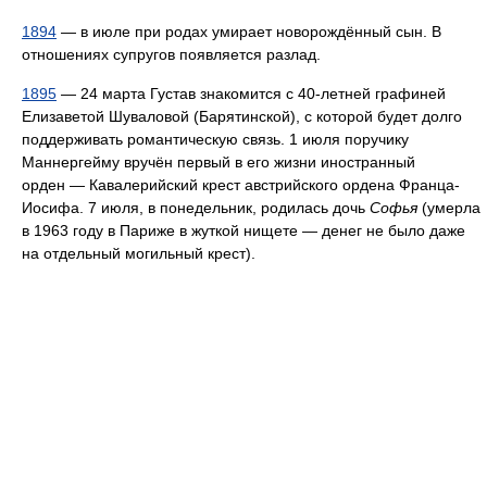
1894
— в июле при родах умирает новорождённый сын. В
отношениях супругов появляется разлад.
1895
— 24 марта Густав знакомится с 40-летней графиней
Елизаветой Шуваловой (Барятинской), с которой будет долго
поддерживать романтическую связь. 1 июля поручику
Маннергейму вручён первый в его жизни иностранный
орден — Кавалерийский крест австрийского ордена Франца-
Иосифа. 7 июля, в понедельник, родилась дочь
Софья
(умерла
в 1963 году в Париже в жуткой нищете — денег не было даже
на отдельный могильный крест).