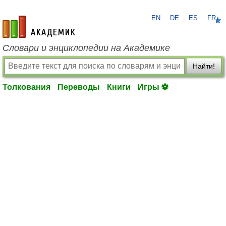
EN
DE
ES
FR
academic.ru
Словари и энциклопедии на Академике
Найти!
Толкования
Переводы
Книги
Игры ⚽