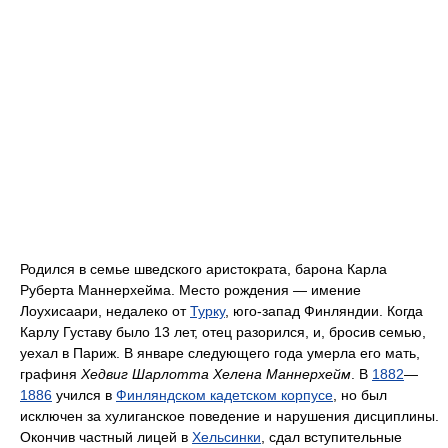
Родился в семье шведского аристократа, барона Карла
Руберта Маннерхейма. Место рождения — имение
Лоухисаари, недалеко от
Турку
, юго-запад Финляндии. Когда
Карлу Густаву было 13 лет, отец разорился, и, бросив семью,
уехал в Париж. В январе следующего года умерла его мать,
графиня
Хедвиг Шарлотта Хелена Маннерхейм
. В
1882
—
1886
учился в
Финляндском кадетском корпусе
, но был
исключен за хулиганское поведение и нарушения дисциплины.
Окончив частный лицей в
Хельсинки
, сдал вступительные