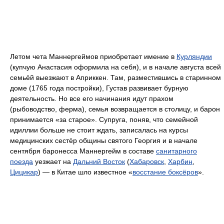
Летом чета Маннергеймов приобретает имение в
Курляндии
(купчую Анастасия оформила на себя), и в начале августа всей
семьёй выезжают в Априккен. Там, разместившись в старинном
доме (1765 года постройки), Густав развивает бурную
деятельность. Но все его начинания идут прахом
(рыбоводство, ферма), семья возвращается в столицу, и барон
принимается «за старое». Супруга, поняв, что семейной
идиллии больше не стоит ждать, записалась на курсы
медицинских сестёр общины святого Георгия и в начале
сентября баронесса Маннергейм в составе
санитарного
поезда
уезжает на
Дальний Восток
(
Хабаровск
,
Харбин
,
Цицикар
) — в Китае шло известное «
восстание боксёров
».