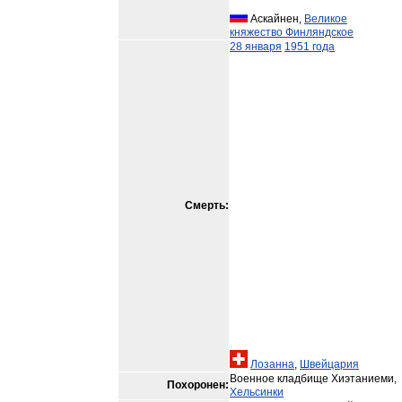
Аскайнен,
Великое
княжество Финляндское
28 января
1951 года
Смерть:
Лозанна
,
Швейцария
Военное кладбище Хиэтаниеми,
Похоронен:
Хельсинки