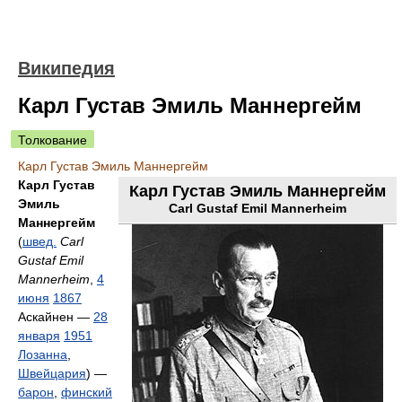
Википедия
Карл Густав Эмиль Маннергейм
Толкование
Карл Густав Эмиль Маннергейм
Карл Густав
Карл Густав Эмиль Маннергейм
Эмиль
Carl Gustaf Emil Mannerheim
Маннергейм
(
швед.
Carl
Gustaf Emil
Mannerheim
,
4
июня
1867
Аскайнен —
28
января
1951
Лозанна
,
Швейцария
) —
барон
,
финский