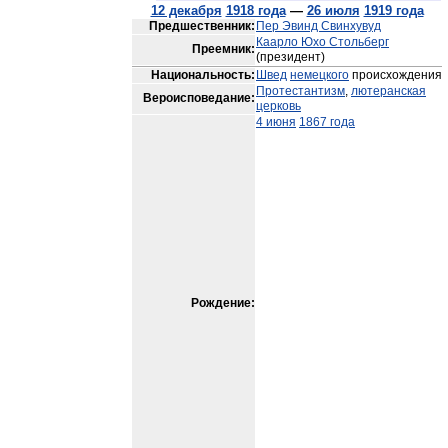
12 декабря
1918 года
—
26 июля
1919 года
Предшественник:
Пер Эвинд Свинхувуд
Каарло Юхо Стольберг
Преемник:
(президент)
Национальность:
Швед
немецкого
происхождения
Протестантизм
,
лютеранская
Вероисповедание:
церковь
4 июня
1867 года
Рождение: