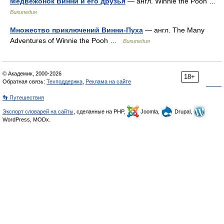
Медвежонок Винни и его друзья
— англ. Winnie the Pooh …
Википедия
Множество приключений Винни-Пуха
— англ. The Many
Adventures of Winnie the Pooh …
Википедия
© Академик, 2000-2026
18+
Обратная связь:
Техподдержка
,
Реклама на сайте
👣 Путешествия
Экспорт словарей на сайты
, сделанные на PHP,
Joomla,
Drupal,
WordPress, MODx.