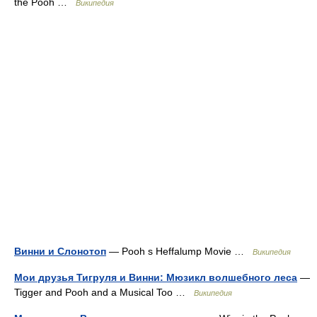
the Pooh …
Википедия
Винни и Слонотоп
— Pooh s Heffalump Movie …
Википедия
Мои друзья Тигруля и Винни: Мюзикл волшебного леса
—
Tigger and Pooh and a Musical Too …
Википедия