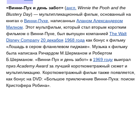
«Винни-Пух и день забот»
(
англ.
Winnie the Pooh and the
Blustery Day
) — мультипликационный фильм, основанный на
книгах о
Винни-Пухе
, написанных
Аланом Александером
Милном
. Этот мультфильм, который стал вторым коротким
фильмом о Винни-Пухе, был выпущен компанией
The Walt
Disney Company
20 декабря
1968 года
как бонус к фильму
«Лошадь в сером фланелевом пиджаке». Музыка к фильму
была написана Ричардом М.Шерманом и Робертом
Б.Шерманом. «Винни-Пух и день забот» в
1969 году
выиграл
приз
Academy Award
за лучший короткометражный сюжет и
мультипликацию. Короткометражный фильм также появляется,
как бонус на DVD: «Большое приключение Винни-Пуха: поиски
Кристофера Робина».