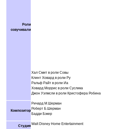
Роли
озвучивали
Хал Смит в роли Совы
Клинт Ховард в роли Ру
Ральф Райт в роли Иа
Ховард Моррис в роли Суслика
Джон Уэлмсли в роли Кристофера Робина
Ричард М.Шерман
Роберт Б.Шерман
Композитор
Бадди Бэкер
Walt Disney Home Entertainment
Студия