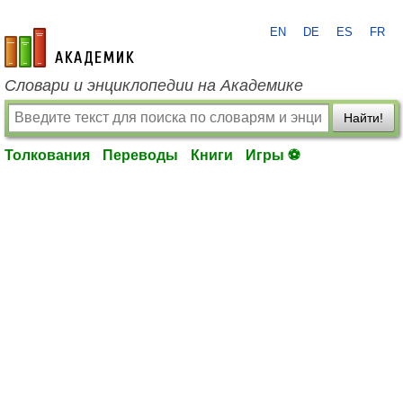
EN
DE
ES
FR
academic.ru
Словари и энциклопедии на Академике
Найти!
Толкования
Переводы
Книги
Игры ⚽