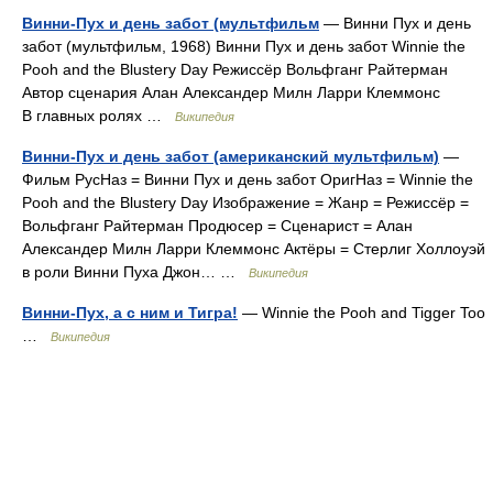
Винни-Пух и день забот (мультфильм
— Винни Пух и день
забот (мультфильм, 1968) Винни Пух и день забот Winnie the
Pooh and the Blustery Day Режиссёр Вольфганг Райтерман
Автор сценария Алан Александер Милн Ларри Клеммонс
В главных ролях …
Википедия
Винни-Пух и день забот (американский мультфильм)
—
Фильм РусНаз = Винни Пух и день забот ОригНаз = Winnie the
Pooh and the Blustery Day Изображение = Жанр = Режиссёр =
Вольфганг Райтерман Продюсер = Сценарист = Алан
Александер Милн Ларри Клеммонс Актёры = Стерлиг Холлоуэй
в роли Винни Пуха Джон… …
Википедия
Винни-Пух, а с ним и Тигра!
— Winnie the Pooh and Tigger Too
…
Википедия