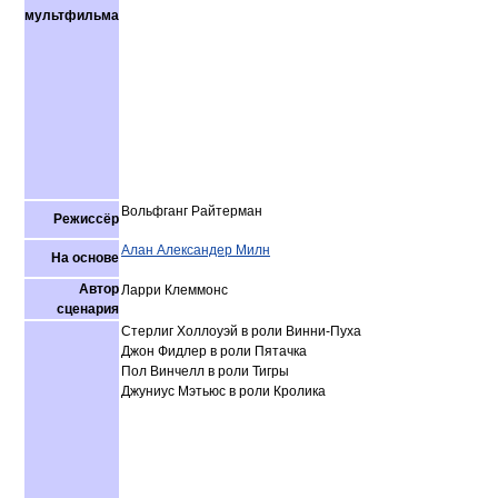
мультфильма
Вольфганг Райтерман
Режиссёр
Алан Александер Милн
На основе
Автор
Ларри Клеммонс
сценария
Стерлиг Холлоуэй в роли Винни-Пуха
Джон Фидлер в роли Пятачка
Пол Винчелл в роли Тигры
Джуниус Мэтьюс в роли Кролика