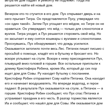
ветра её дом падает и ремонту не подлежит. Тогда Иа
решается найти ей новый дом.
Вечером кто-то стучится в его дом. Пух открывает дверь и на
него прыгает Тигра. Он представляется Пуху, утверждая что
«он один такой». Затем Пух угощает его мёдом, но Тигре он не
нравиться. Он утверждает, что мёд — только для слонотопов и
вузлов. Тигра уходит, а Пух решается сторожить свой мёд. Но
он засыпает и ему снятся кошмары с вузлами и слонотопами.
Проснувшись, Пух обнаруживает, что дождь усилился.
Оказывается затопило почти весь Лес. Пятачок пишет письмо с
просьбой о помощи, кладёт его в бутылку и бросает его. Но
вскоре уплывает на стуле. Вскоре к нему присоединяется Пух,
плывущий вниз головой в горшке. Все остальные приплыли к
домику Кристофера Робина, кроме Иа, который до сих пор
ищет дом для Совы. Ру находит бутылку с посланием.
Кристофер Робин отправляет Сову найти Пятачка. Она находит
его и начинает воодушевлять. Но впереди водопад, и герои
падают. В результате Пух оказывается на стуле, а Пятачок — в
горшке. Кристофер Робин сообщает, что Пух спас Пятачка и
устраивает праздник в его честь. В разгар торжества является
Иа и сообщает, что нашёл дом для Совы. Им оказывается дом