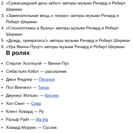
«Сумасшедший день забот» авторы музыки Ричард и Роберт
Шерман
«Замечательная вещь о тиграх» авторы музыки Ричард и
Роберт Шерман
«Слонопотамы и Вузлы» авторы музыки Ричард и Роберт
Шерман
«Дождь, прекратись!» авторы музыки Ричард и Роберт Шерман
«Ура Винни-Пуху!» авторы музыки Ричард и Роберт Шерман
В ролях
Стерлиг Холлоуэй — Винни-Пух
Себастьян Кэбот — рассказчик
Джон Фидлер —
Пятачок
Пол Винчелл —
Тигра
Джуниус Мэтьюс —
Кролик
Хал Смит —
Сова
Клинт Ховард — Ру
Ральф Райт —
Иа-Иа
Ховард Моррис — Суслик