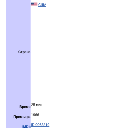
США
Страна
25 мин.
Время
1966
Премьера
ID 0063819
IMDb