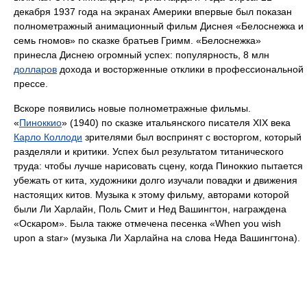
декабря 1937 года на экранах Америки впервые был показан
полнометражный анимационный фильм Диснея «Белоснежка и
семь гномов» по сказке братьев Гримм. «Белоснежка»
принесла Диснею огромный успех: популярность, 8 млн
долларов
дохода и восторженные отклики в профессиональной
прессе.
Вскоре появились новые полнометражные фильмы.
«
Пиноккио
» (1940) по сказке итальянского писателя ΧΙΧ века
Карло Коллоди
зрителями был воспринят с восторгом, который
разделяли и критики. Успех был результатом титанического
труда: чтобы лучше нарисовать сцену, когда Пиноккио пытается
убежать от кита, художники долго изучали повадки и движения
настоящих китов. Музыка к этому фильму, авторами которой
были Ли Харлайн, Поль Смит и Нед Вашингтон, награждена
«Оскаром». Была также отмечена песенка «When you wish
upon a star» (музыка Ли Харлайна на слова Неда Вашингтона).