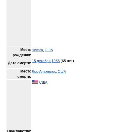
Место
Чикаго
,
США
рождения:
15 декабря
1966
(65 лет)
Дата смерти:
Место
Лос-Анджелес
,
США
смерти:
США
Гражданство: