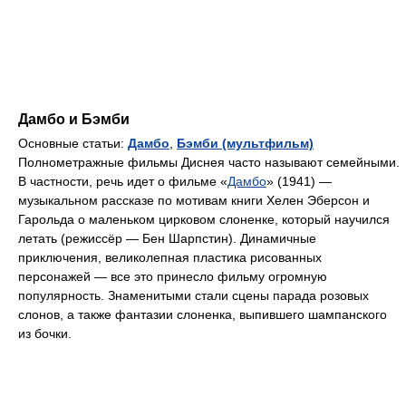
Дамбо и Бэмби
Основные статьи:
Дамбо
,
Бэмби (мультфильм)
Полнометражные фильмы Диснея часто называют семейными.
В частности, речь идет о фильме «
Дамбо
» (1941) —
музыкальном рассказе по мотивам книги Хелен Эберсон и
Гарольда о маленьком цирковом слоненке, который научился
летать (режиссёр — Бен Шарпстин). Динамичные
приключения, великолепная пластика рисованных
персонажей — все это принесло фильму огромную
популярность. Знаменитыми стали сцены парада розовых
слонов, а также фантазии слоненка, выпившего шампанского
из бочки.