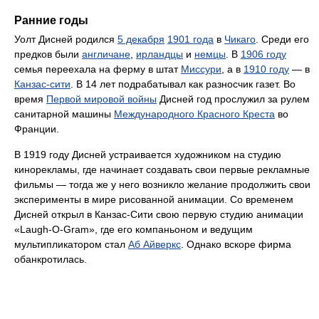
Ранние годы
Уолт Дисней родился
5 декабря
1901 года
в
Чикаго
. Среди его
предков были
англичане
,
ирландцы
и
немцы
. В
1906 году
семья переехала на ферму в штат
Миссури
, а в
1910 году
— в
Канзас-сити
. В 14 лет подрабатывал как разносчик газет. Во
время
Первой мировой войны
Дисней год прослужил за рулем
санитарной машины
Международного Красного Креста
во
Франции.
В 1919 году Дисней устраивается художником на студию
кинорекламы, где начинает создавать свои первые рекламные
фильмы — тогда же у него возникло желание продолжить свои
эксперименты в мире рисованной анимации. Со временем
Дисней открыл в Канзас-Сити свою первую студию анимации
«Laugh-O-Gram», где его компаньоном и ведущим
мультипликатором стал
Аб Айверкс
. Однако вскоре фирма
обанкротилась.