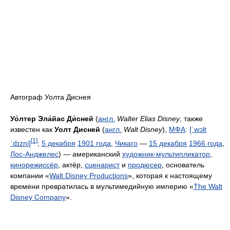
Автограф Уолта Диснея
Уо́лтер Эла́йас Ди́сней
(
англ.
Walter Elias Disney
, также
известен как
Уолт Дисней
(
англ.
Walt Disney
),
МФА
:
[ˈwɔlt
[1]
ˈdɪzni]
;
5 декабря
1901 года
,
Чикаго
—
15 декабря
1966 года
,
Лос-Анджелес
) — американский
художник-мультипликатор
,
кинорежиссёр
, актёр,
сценарист
и
продюсер
, основатель
компании «
Walt Disney Productions
», которая к настоящему
времени превратилась в мультимедийную империю «
The Walt
Disney Company
».