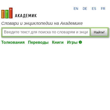
EN
DE
ES
FR
academic.ru
Словари и энциклопедии на Академике
Найти!
Толкования
Переводы
Книги
Игры ⚽