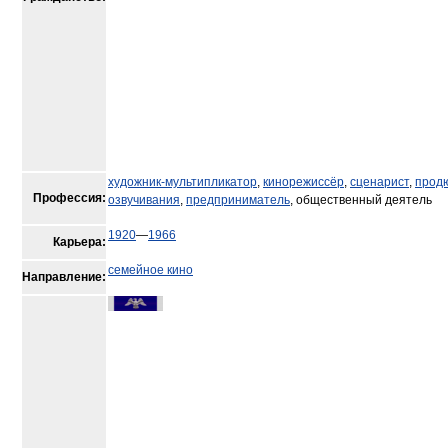
художник-мультипликатор
,
кинорежиссёр
,
сценарист
,
прод
Профессия:
озвучивания
,
предприниматель
, общественный деятель
1920
—
1966
Карьера:
семейное кино
Направление: