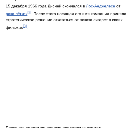
15 декабря 1966 года Дисней скончался в
Лос-Анджелесе
от
[2]
рака лёгких
. После этого носящая его имя компания приняла
стратегическое решение отказаться от показа сигарет в своих
[3]
фильмах
.
После его смерти киностудия продолжила снимать