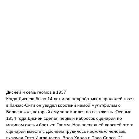
Дисней и семь гномов в 1937
Когда Диснею было 14 лет и он подрабатывал продажей газет,
в Канзас-Сити он увидел короткий немой мультфильм о
Белоснежке, который ему запомнился на всю жизнь. Осенью
1934 года Дисней сделал первый набросок сценария по
мотивам сказки братьев Гримм. Над последней версией этого
сценария вместе с Диснеем трудилось несколько человек,
включая Отто Ингландера, Эрла Харда и Тэда Сирса. 21