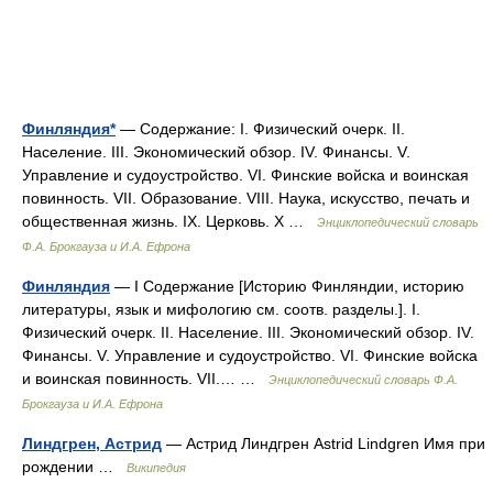
Финляндия*
— Содержание: I. Физический очерк. II.
Население. III. Экономический обзор. IV. Финансы. V.
Управление и судоустройство. VI. Финские войска и воинская
повинность. VII. Образование. VIII. Наука, искусство, печать и
общественная жизнь. IX. Церковь. X …
Энциклопедический словарь
Ф.А. Брокгауза и И.А. Ефрона
Финляндия
— I Содержание [Историю Финляндии, историю
литературы, язык и мифологию см. соотв. разделы.]. I.
Физический очерк. II. Население. III. Экономический обзор. IV.
Финансы. V. Управление и судоустройство. VI. Финские войска
и воинская повинность. VII.… …
Энциклопедический словарь Ф.А.
Брокгауза и И.А. Ефрона
Линдгрен, Астрид
— Астрид Линдгрен Astrid Lindgren Имя при
рождении …
Википедия