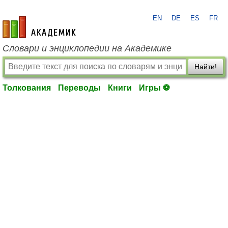
EN
DE
ES
FR
academic.ru
Словари и энциклопедии на Академике
Найти!
Толкования
Переводы
Книги
Игры ⚽