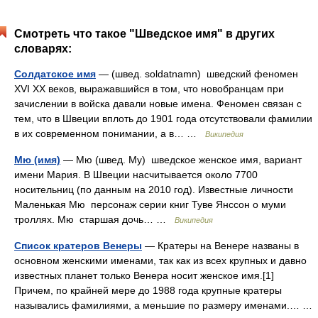
Смотреть что такое "Шведское имя" в других
словарях:
Солдатское имя
— (швед. soldatnamn) шведский феномен
XVI XX веков, выражавшийся в том, что новобранцам при
зачислении в войска давали новые имена. Феномен связан с
тем, что в Швеции вплоть до 1901 года отсутствовали фамилии
в их современном понимании, а в… …
Википедия
Мю (имя)
— Мю (швед. My) шведское женское имя, вариант
имени Мария. В Швеции насчитывается около 7700
носительниц (по данным на 2010 год). Известные личности
Маленькая Мю персонаж серии книг Туве Янссон о муми
троллях. Мю старшая дочь… …
Википедия
Список кратеров Венеры
— Кратеры на Венере названы в
основном женскими именами, так как из всех крупных и давно
известных планет только Венера носит женское имя.[1]
Причем, по крайней мере до 1988 года крупные кратеры
назывались фамилиями, а меньшие по размеру именами.… …