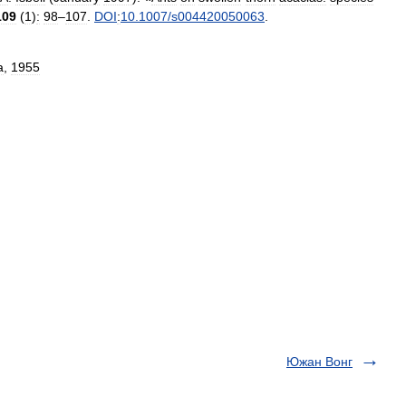
109
(
1
)
:
98
–
107
.
DOI
:
10
.
1007
/
s004420050063
.
а
,
1955
Южан Вонг