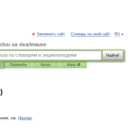
Запомнить сайт
Словарь на свой сайт
RU
едии на Академике
Найти!
Переводы
Книги
Игры ⚽
)
ения
,
см
.
Нектар
.