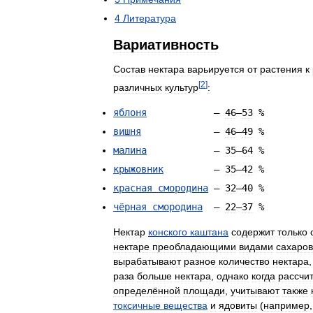
4
Литература
Вариативность
Состав
нектара
варьируется
от
растения
к
[
2
]
различных
культур
:
яблоня
—
46
—
53
%
вишня
—
46
—
49
%
малина
—
35
—
64
%
крыжовник
—
35
—
42
%
красная
смородина
—
32
—
40
%
чёрная
смородина
—
22
—
37
%
Нектар
конского
каштана
содержит
только
нектаре
преобладающими
видами
сахаров
вырабатывают
разное
количество
нектара
раза
больше
нектара
,
однако
когда
рассчи
определённой
площади
,
учитывают
также
токсичные
вещества
и
ядовиты
(
например