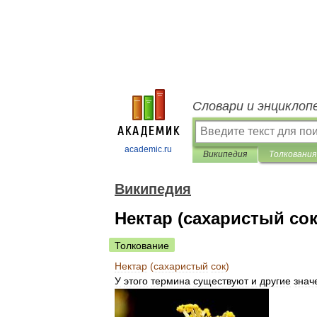
Словари и энциклоп
academic.ru
Википедия
Толкования
Википедия
Нектар (сахаристый сок
Толкование
Нектар
(
сахаристый
сок
)
У
этого
термина
существуют
и
другие
знач