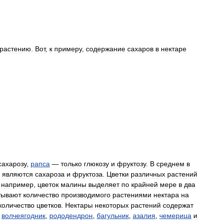
растению
.
Вот
,
к
примеру
,
содержание
сахаров
в
нектаре
сахарозу
,
рапса
—
только
глюкозу
и
фруктозу
.
В
среднем
в
являются
сахароза
и
фруктоза
.
Цветки
различных
растений
,
например
,
цветок
малины
выделяет
по
крайней
мере
в
два
тывают
количество
производимого
растениями
нектара
на
количество
цветков
.
Нектары
некоторых
растений
содержат
,
волчеягодник
,
рододендрон
,
багульник
,
азалия
,
чемерица
и