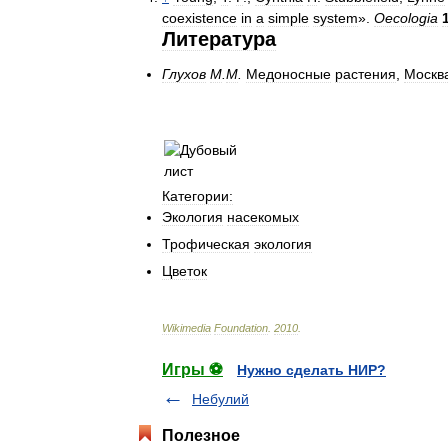
coexistence
in
a
simple
system
».
Oecologia
Литература
Глухов
M
.
M
.
Медоносные
растения
,
Москв
Категории:
Экология
насекомых
Трофическая
экология
Цветок
Wikimedia
Foundation
.
2010
.
Игры ⚽
Нужно сделать НИР?
Небулий
Полезное