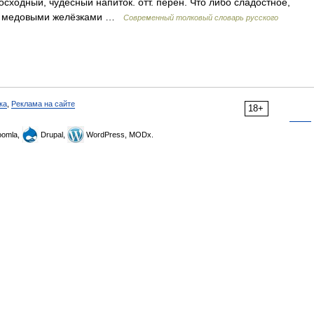
восходный, чудесный напиток. отт. перен. Что либо сладостное,
ый медовыми желёзками …
Современный толковый словарь русского
ка
,
Реклама на сайте
18+
omla,
Drupal,
WordPress, MODx.