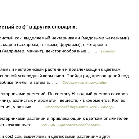
истый сок)" в других словарях:
ристый сок, выделяемый нектарниками (медовыми желёзками)
сахаров (сахарозы, глюкозы, фруктозы), в котором в
ты (например, маннит), декстринообразные,… …
Большая
ляемый нектарниками растений и привлекающий к цветкам
Основной углеводный корм пчел. Пройдя ряд превращений под
 зобике пчелы, а затем в… …
Современная энциклопедия
ктарниками растений. По составу Н. водный раствор сахаров
ит), азотистых и ароматич. веществ, к т, ферментов. Кол во
ветения, у разных… …
Биологический энциклопедический словарь
ектарниками растений и привлекающий к цветкам опылителей
асть взятка пчел …
Большой Энциклопедический словарь
тый сок) сок, выделяемый цветковыми растениями для