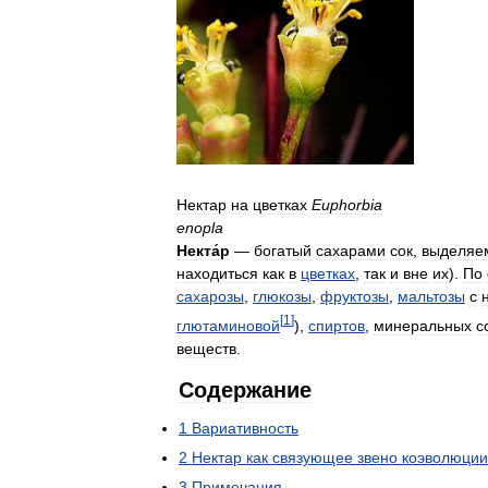
Нектар
на
цветках
Euphorbia
enopla
Некта́р
—
богатый
сахарами
сок
,
выделяе
находиться
как
в
цветках
,
так
и
вне
их
).
По
сахарозы
,
глюкозы
,
фруктозы
,
мальтозы
с
[
1
]
глютаминовой
),
спиртов
,
минеральных
с
веществ
.
Содержание
1
Вариативность
2
Нектар
как
связующее
звено
коэволюции
3
Примечания