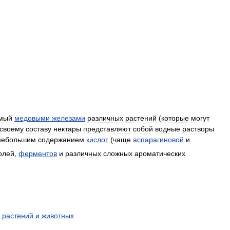
мый
медовыми
железами
различных
растений
(
которые
могут
своему
составу
нектары
представляют
собой
водные
растворы
небольшим
содержанием
кислот
(
чаще
аспарагиновой
и
олей
,
ферментов
и
различных
сложных
ароматических
растений
и
животных