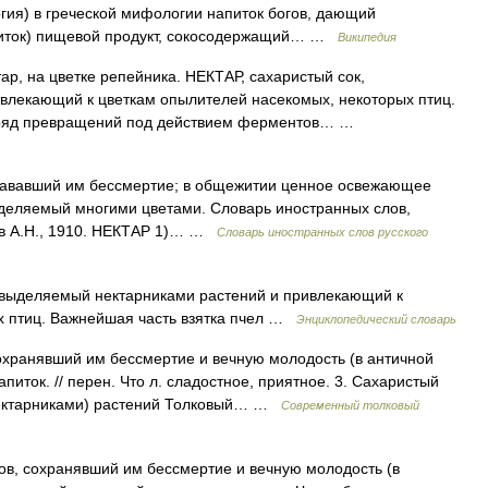
гия) в греческой мифологии напиток богов, дающий
питок) пищевой продукт, сокосодержащий… …
Википедия
р, на цветке репейника. НЕКТАР, сахаристый сок,
влекающий к цветкам опылителей насекомых, некоторых птиц.
я ряд превращений под действием ферментов… …
, дававший им бессмертие; в общежитии ценное освежающее
выделяемый многими цветами. Словарь иностранных слов,
нов А.Н., 1910. НЕКТАР 1)… …
Словарь иностранных слов русского
 выделяемый нектарниками растений и привлекающий к
х птиц. Важнейшая часть взятка пчел …
Энциклопедический словарь
сохранявший им бессмертие и вечную молодость (в античной
иток. // перен. Что л. сладостное, приятное. 3. Сахаристый
нектарниками) растений Толковый… …
Современный толковый
огов, сохранявший им бессмертие и вечную молодость (в