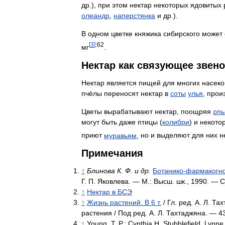
др
.),
при
этом
нектар
некоторых
ядовитых
олеандр
,
наперстянка
и
др
.).
В
одном
цветке
княжика
сибирского
может
[
3
]
:62
мг
.
Нектар
как
связующее
звено
Нектар
является
пищей
для
многих
насек
пчёлы
переносят
нектар
в
соты
улья
,
прои
Цветы
вырабатывают
нектар
,
поощряя
оп
могут
быть
даже
птицы
(
колибри
)
и
некото
приют
муравьям
,
но
и
выделяют
для
них
н
Примечания
↑
Блинова
К
.
Ф
.
и
др
.
Ботанико
-
фармакогно
Г
.
П
.
Яковлева
. —
М
.
:
Высш
.
шк
.,
1990
. —
С
↑
Нектар
в
БСЭ
↑
Жизнь
растений
.
В
6
т
.
/
Гл
.
ред
.
А
.
Л
.
Тах
растения
/
Под
ред
.
А
.
Л
.
Тахтаджяна
. —
4
↑
Young
,
T
.
P
.;
Cynthia
H
.
Stubblefield
,
Lynne