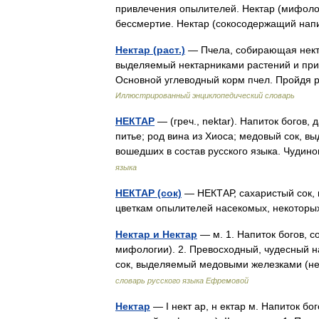
привлечения опылителей. Нектар (мифоло
бессмертие. Нектар (сокосодержащий на
Нектар (раст.)
— Пчела, собирающая некта
выделяемый нектарниками растений и при
Основной углеводный корм пчел. Пройд
Иллюстрированный энциклопедический словарь
НЕКТАР
— (греч., nektar). Напиток богов
питье; род вина из Хиоса; медовый сок, 
вошедших в состав русского языка. Чуди
языка
НЕКТАР (сок)
— НЕКТАР, сахаристый сок,
цветкам опылителей насекомых, некоторы
Нектар и Нектар
— м. 1. Напиток богов, 
мифологии). 2. Превосходный, чудесный нап
сок, выделяемый медовыми железками (
словарь русского языка Ефремовой
Нектар
— I нект ар, н ектар м. Напиток б