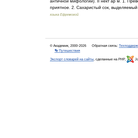
античной мифологии). II нект ар м. 1. Пре
приятное. 2. Сахаристый сок, выделяем
языка Ефремовой
© Академик, 2000-2026
Обратная связь:
Техподдерж
👣 Путешествия
Экспорт словарей на сайты
, сделанные на PHP,
Jo