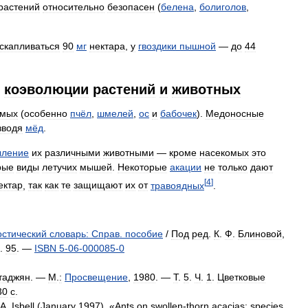
растений
относительно
безопасен
(
белена
,
болиголов
,
скапливаться
90
мг
нектара
,
у
гвоздики
пышной
—
до
44
коэволюции
растений
и
животных
омых
(
особенно
пчёл
,
шмелей
,
ос
и
бабочек
).
Медоносные
зводя
мёд
.
ыление
их
различными
животными
—
кроме
насекомых
это
рые
виды
летучих
мышей
.
Некоторые
акации
не
только
дают
[
4
]
ектар
,
так
как
те
защищают
их
от
травоядных
.
стический
словарь:
Справ
.
пособие
/
Под
ред
.
К
.
Ф
.
Блиновой
,
.
95
. —
ISBN
5
-
06
-
000085
-
0
таджян
. —
М
.
:
Просвещение
,
1980
. —
Т
.
5
.
Ч
.
1
.
Цветковые
30
с
.
A
.
Isbell
(
January
1997
). «
Ants
on
swollen
-
thorn
acacias:
species