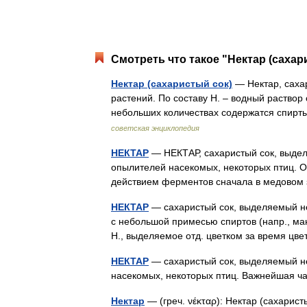
Смотреть что такое "Нектар (сахар
Нектар (сахаристый сок)
— Нектар, саха
растений. По составу Н. ‒ водный раствор 
небольших количествах содержатся спир
советская энциклопедия
НЕКТАР
— НЕКТАР, сахаристый сок, выде
опылителей насекомых, некоторых птиц. 
действием ферментов сначала в медовом
НЕКТАР
— сахаристый сок, выделяемый не
с небольшой примесью спиртов (напр., манн
Н., выделяемое отд. цветком за время ц
НЕКТАР
— сахаристый сок, выделяемый н
насекомых, некоторых птиц. Важнейшая ч
Нектар
— (греч. νέκταρ): Нектар (сахарис