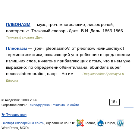
ПЛЕОНАЗМ
— муж., греч. многословие, лишек речей,
повторенье. Толковый словарь Даля. В.И. Даль. 1863 1866 …
Толковый словарь Даля
Плеоназм
— (греч. pleonasmoV, от pleonaxw излишествую)
терминстилистики, означающий употребление в предложении
излишних слов, ничегоне прибавляющих к тому, что в нем уже
выражено: по определениюКвинтилиана, abundans super
necessitatem oratio ; напр. : Но им …
Энциклопедия Брокгауза и
Ефрона
© Академик, 2000-2026
18+
Обратная связь:
Техподдержка
,
Реклама на сайте
👣 Путешествия
Экспорт словарей на сайты
, сделанные на PHP,
Joomla,
Drupal,
WordPress, MODx.