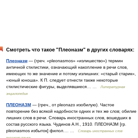
Смотреть что такое "Плеоназм" в других словарях:
Плеоназм
— (греч. «pleonasmos» «излишество») термин
античной стилистики, означающий накопление в речи слов,
имеющих то же значение и потому излишних: «старый старик»,
«юный юноша». К П. следует отнести также некоторые
стилистические фигуры, выделявшиеся… …
Литературная
энциклопедия
ПЛЕОНАЗМ
— (греч., от pleonazo изобилую). Частое
повторение без всякой надобности одних и тех же слов; обилие
лишних слов в речи. Словарь иностранных слов, вошедших в
состав русского языка. Чудинов А.Н., 1910. ПЛЕОНАЗМ [гр.
pleonasmos избыток] филол.… …
Словарь иностранных слов
русского языка