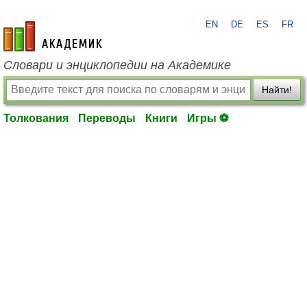
EN
DE
ES
FR
academic.ru
Словари и энциклопедии на Академике
Найти!
Толкования
Переводы
Книги
Игры ⚽