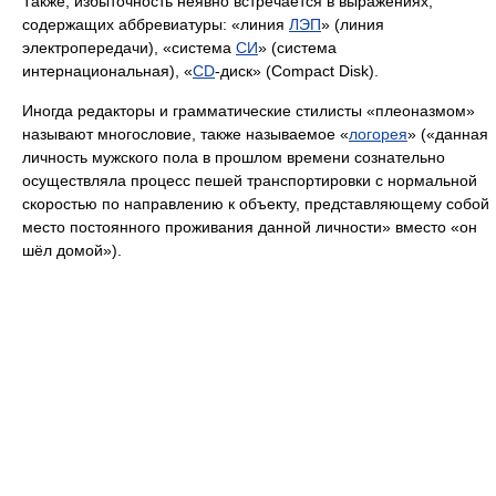
Также, избыточность неявно встречается в выражениях,
содержащих аббревиатуры: «линия
ЛЭП
» (линия
электропередачи), «система
СИ
» (система
интернациональная), «
CD
-диск» (Compact Disk).
Иногда редакторы и грамматические стилисты «плеоназмом»
называют многословие, также называемое «
логорея
» («данная
личность мужского пола в прошлом времени сознательно
осуществляла процесс пешей транспортировки с нормальной
скоростью по направлению к объекту, представляющему собой
место постоянного проживания данной личности» вместо «он
шёл домой»).