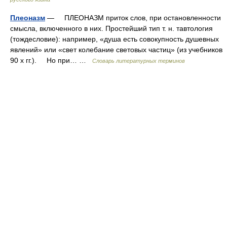
Плеоназм
— ПЛЕОНАЗМ приток слов, при остановленности
смысла, включенного в них. Простейший тип т. н. тавтология
(тождесловие): например, «душа есть совокупность душевных
явлений» или «свет колебание световых частиц» (из учебников
90 х гг.). Но при… …
Словарь литературных терминов