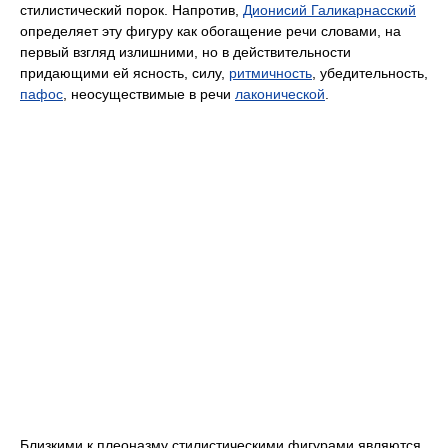
стилистический порок. Напротив,
Дионисий Галикарнасский
определяет эту фигуру как обогащение речи словами, на
первый взгляд излишними, но в действительности
придающими ей ясность, силу,
ритмичность
, убедительность,
пафос
, неосуществимые в речи
лаконической
.
Близкими к плеоназму стилистическими фигурами являются