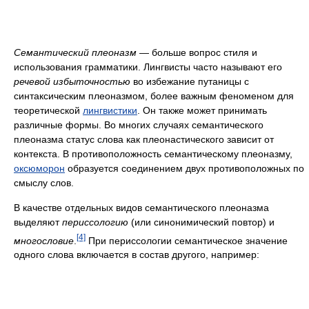
Семантический плеоназм
— больше вопрос стиля и
использования грамматики. Лингвисты часто называют его
речевой избыточностью
во избежание путаницы с
синтаксическим плеоназмом, более важным феноменом для
теоретической
лингвистики
. Он также может принимать
различные формы. Во многих случаях семантического
плеоназма статус слова как плеонастического зависит от
контекста. В противоположность семантическому плеоназму,
оксюморон
образуется соединением двух противоположных по
смыслу слов.
В качестве отдельных видов семантического плеоназма
выделяют
периссологию
(или синонимический повтор) и
[4]
многословие
.
При периссологии семантическое значение
одного слова включается в состав другого, например: