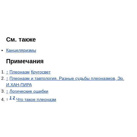
См. также
Канцеляризмы
Примечания
↑
Плеоназм
Кругосвет
↑
Плеоназм и тавтология. Разные судьбы плеоназмов, Эр.
И.ХАН-ПИРА
↑
Логические ошибки
1
2
↑
Что такое плеоназм