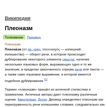
Википедия
Плеоназм
Толкование
Перевод
Плеоназм
Плеона́зм
(от
др.-греч.
πλεονασμός
— излишний,
излишество) — оборот речи, в котором происходит
дублирование некоторого элемента
смысла
; наличие
нескольких языковых форм, выражающих одно и то же
значение, в пределах законченного отрезка
речи
или текста —
а также само языковое выражение, в котором имеется
[1]
подобное дублирование.
Термин «плеоназм» пришёл из античной стилистики и
грамматики. Античные авторы дают плеоназму различные
оценки.
Квинтилиан
,
Донат
, Диомед определяют плеоназм как
перегруженность речи излишними словами, следовательно как