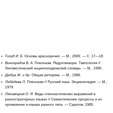
Голуб И. Б.
Основы красноречия. —
М
., 2000. — С. 17—18.
Виноградов В. А.
Плеоназм. Редупликация. Тавтология //
Лингвистический энциклопедический словарь. —
М
., 1990.
Дюбуа Ж. и др.
Общая риторика. —
М
., 1986.
Лебедева Л.
Плеоназм // Русский язык: Энциклопедия. —
М
.,
1979.
Ляховецкая О. Я.
Виды плеонастических выражений в
разноструктурных языках // Семантические процессы и их
проявление в языках разного типа. — Саратов, 1985.