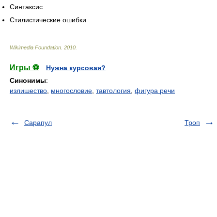
Синтаксис
Стилистические ошибки
Wikimedia Foundation
.
2010
.
Игры ⚽
Нужна курсовая?
Синонимы
:
излишество
,
многословие
,
тавтология
,
фигура речи
Сарапул
Троп