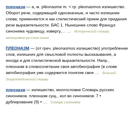
плеоназм
— а, м. pléonasme m. < гр. pleonasmos излишество.
Оборот речи, содержащий однозначные, и часто излишние
слова; применяется и как стилистический прием для придания
речи выразительности. БАС 1. Нынешнее слово Француз
синонима чудовищу, извергу,… …
Исторический словарь
галлицизмов русского языка
ПЛЕОНАЗМ
— (от греч. pleonasmos излишество) употребление
слов, излишних для смысловой полноты высказывания, а
иногда и для стилистической выразительности. Напр.,
плеоназм в словосочетании своя автобиография (в слове
автобиография уже содержится понятие своя …
Большой
Энциклопедический словарь
плеоназм
— излишество, многословие Словарь русских
синонимов. плеоназм сущ., кол во синонимов: 7 •
дублирование (9) • …
Словарь синонимов