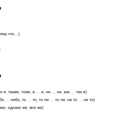
ю
тому
что
…)
)
ю
о
и
,
также
,
тоже
,
и
…
и
,
ни
…
ни
,
как
…
так
и
)
бо
…
либо
,
то
…
то
,
то
ли
…
то
ли
,
не
то
…
не
то
)
ако
,
однако
же
,
все
же
)