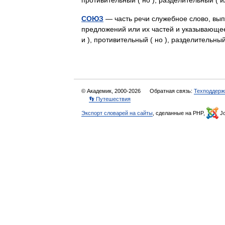
противительный ( но ), разделительный (
СОЮЗ
— часть речи служебное слово, вы
предложений или их частей и указывающее
и ), противительный ( но ), разделительн
© Академик, 2000-2026
Обратная связь:
Техподдерж
👣 Путешествия
Экспорт словарей на сайты
, сделанные на PHP,
Jo