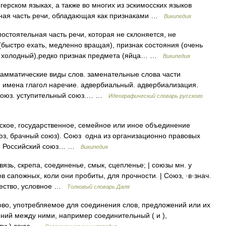
герском языках, а также во многих из эскимосских языков
льная часть речи, обладающая как признаками …
Википедия
стоятельная часть речи, которая не склоняется, не
(быстро ехать, медленно вращая), признак состояния (очень
йне холодный),редко признак предмета (яйца… …
Википедия
рамматические виды слов. заменательные слова части
 имена глагол наречие. адвербиальный. адвербиализация.
 союз. уступительный союз.… …
Идеографический словарь русского
кое, государственное, семейное или иное объединение
оюз, брачный союз). Союз одна из организационно правовых
., Российский союз… …
Википедия
вязь, скрепа, соединенье, смык, сцепленье; | союзы мн. у
 сапожных, коли они пробиты, для прочности. | Союз, ·в·знач.
щество, условное …
Толковый словарь Даля
во, употребляемое для соединения слов, предложений или их
ний между ними, например соединительный ( и ),