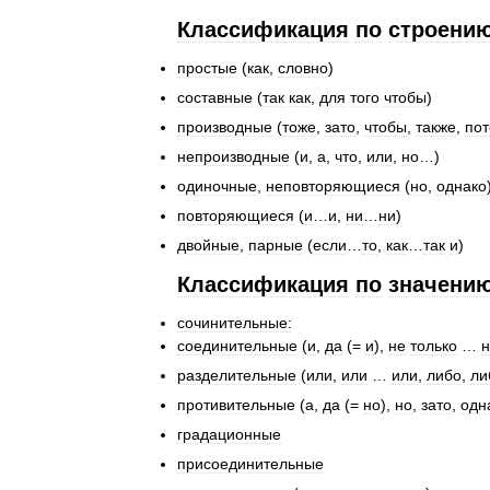
Классификация
по
строени
простые
(
как
,
словно
)
составные
(
так
как
,
для
того
чтобы
)
производные
(
тоже
,
зато
,
чтобы
,
также
,
по
непроизводные
(
и
,
а
,
что
,
или
,
но
…)
одиночные
,
неповторяющиеся
(
но
,
однако
повторяющиеся
(
и
…
и
,
ни
…
ни
)
двойные
,
парные
(
если
…
то
,
как
…
так
и
)
Классификация
по
значени
сочинительные:
соединительные
(
и
,
да
(=
и
),
не
только
…
н
разделительные
(
или
,
или
…
или
,
либо
,
ли
противительные
(
а
,
да
(=
но
),
но
,
зато
,
одн
градационные
присоединительные