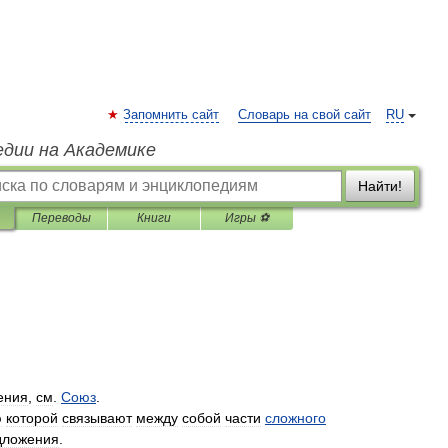
Запомнить сайт
Словарь на свой сайт
RU
едии на Академике
Найти!
Переводы
Книги
Игры ⚽
ения
,
см
.
Союз
.
ю
которой
связывают
между
собой
части
сложного
дложения
.