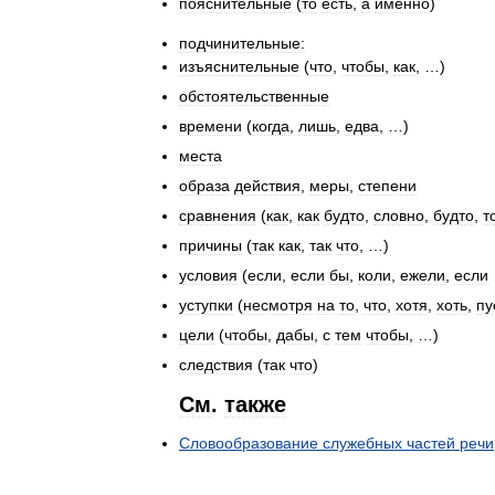
пояснительные
(
то
есть
,
а
именно
)
подчинительные:
изъяснительные
(
что
,
чтобы
,
как
, …)
обстоятельственные
времени
(
когда
,
лишь
,
едва
, …)
места
образа
действия
,
меры
,
степени
сравнения
(
как
,
как
будто
,
словно
,
будто
,
т
причины
(
так
как
,
так
что
, …)
условия
(
если
,
если
бы
,
коли
,
ежели
,
если
уступки
(
несмотря
на
то
,
что
,
хотя
,
хоть
,
пу
цели
(
чтобы
,
дабы
,
с
тем
чтобы
, …)
следствия
(
так
что
)
См
.
также
Словообразование
служебных
частей
речи