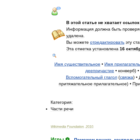
В
этой
статье
не
хватает
ссылок
Информация
должна
быть
провер
удалена
.
Вы
можете
отредактировать
эту
ст
Эта
отметка
установлена
16
октяб
Имя
существительное
•
Имя
прилагател
деепричастие
•
конверб
) •
Вспомогательный
глагол
(
cвязка
) •
притяжательное
прилагательное
) •
При
Категория:
Части
речи
Wikimedia
Foundation
.
2010
.
Игры ⚽
Поможем решить контрольну