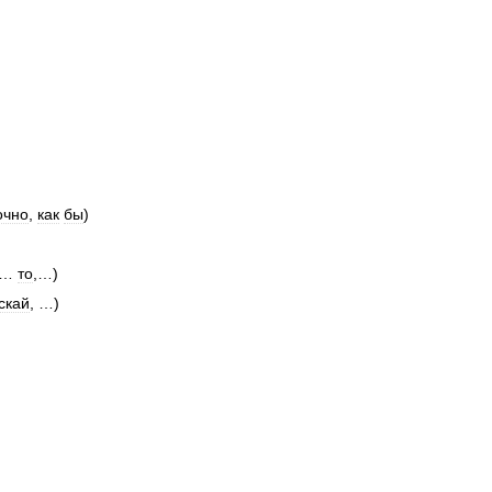
очно
,
как
бы
)
…
то
,…)
скай
, …)