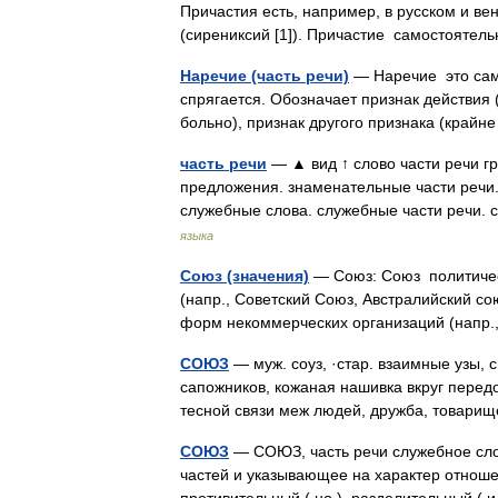
Причастия есть, например, в русском и вен
(сирениксий [1]). Причастие самостояте
Наречие (часть речи)
— Наречие это само
спрягается. Обозначает признак действия 
больно), признак другого признака (кра
часть речи
— ▲ вид ↑ слово части речи г
предложения. знаменательные части речи.
служебные слова. служебные части речи.
языка
Союз (значения)
— Союз: Союз политичес
(напр., Советский Союз, Австралийский с
форм некоммерческих организаций (напр
СОЮЗ
— муж. соуз, ·стар. взаимные узы, с
сапожников, кожаная нашивка вкруг передов
тесной связи меж людей, дружба, товари
СОЮЗ
— СОЮЗ, часть речи служебное сло
частей и указывающее на характер отноше