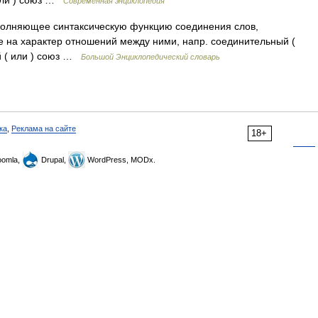
 или ) союз …
Современная энциклопедия
полняющее синтаксическую функцию соединения слов,
 на характер отношений между ними, напр. соединительный (
ый ( или ) союз …
Большой Энциклопедический словарь
ка
,
Реклама на сайте
18+
omla,
Drupal,
WordPress, MODx.