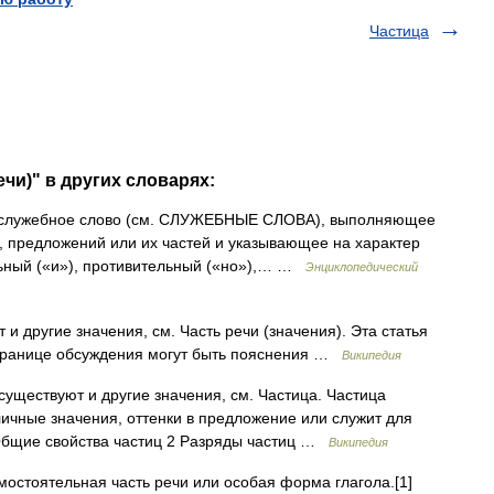
Частица
ечи)" в других словарях:
 служебное слово (см. СЛУЖЕБНЫЕ СЛОВА), выполняющее
 предложений или их частей и указывающее на характер
ьный («и»), противительный («но»),… …
Энциклопедический
и другие значения, см. Часть речи (значения). Эта статья
странице обсуждения могут быть пояснения …
Википедия
существуют и другие значения, см. Частица. Частица
личные значения, оттенки в предложение или служит для
Общие свойства частиц 2 Разряды частиц …
Википедия
стоятельная часть речи или особая форма глагола.[1]