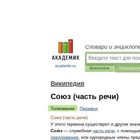
Словари и энциклоп
academic.ru
Википедия
Толкования
Википедия
Союз (часть речи)
Толкование
Перевод
Союз
(
часть
речи
)
У
этого
термина
существуют
и
другие
знач
Сою́з
—
служебная
часть
речи
,
с
помощь
предложения
,
или
однородные
члены
пре