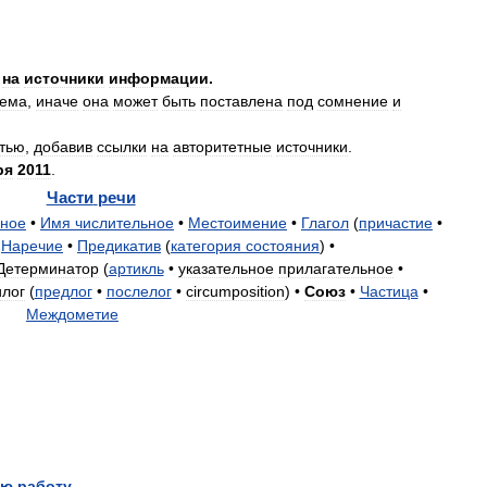
на
источники
информации
.
яема
,
иначе
она
может
быть
поставлена
под
сомнение
и
атью
,
добавив
ссылки
на
авторитетные
источники
.
ря
2011
.
Части
речи
ьное
•
Имя
числительное
•
Местоимение
•
Глагол
(
причастие
•
Наречие
•
Предикатив
(
категория
состояния
) •
Детерминатор
(
артикль
•
указательное
прилагательное
•
лог
(
предлог
•
послелог
•
circumposition
) •
Союз
•
Частица
•
Междометие
ю работу