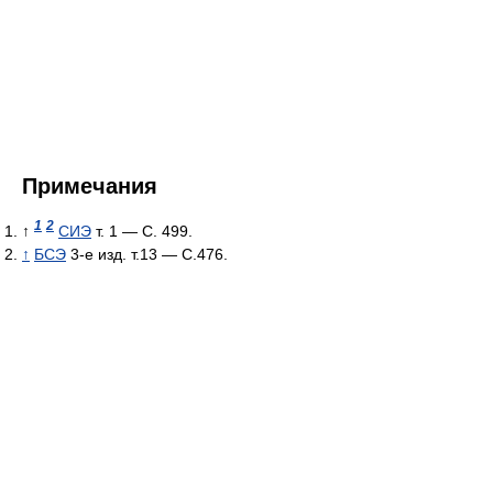
Примечания
1
2
↑
СИЭ
т. 1 — С. 499.
↑
БСЭ
3-е изд. т.13 — С.476.