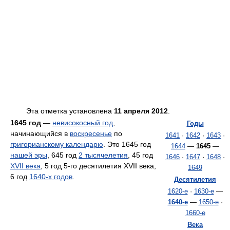
Эта отметка установлена
11 апреля 2012
.
1645 год
—
невисокосный год
,
Годы
начинающийся в
воскресенье
по
1641
·
1642
·
1643
·
григорианскому календарю
. Это 1645 год
1644
—
1645
—
нашей эры
, 645 год
2 тысячелетия
, 45 год
1646
·
1647
·
1648
·
XVII века
, 5 год 5-го десятилетия XVII века,
1649
6 год
1640-х годов
.
Десятилетия
1620-е
·
1630-е
—
1640-е
—
1650-е
·
1660-е
Века