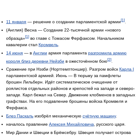
[1]
11 января
— решение о создании парламентской армии
.
(Англия) Весна — Создание 22-тысячной армии «нового
[1]
образца»
во главе с Томасом Ферфаксом. Начальником
кавалерии стал
Кромвель
.
14 июня
— в
Англии
армия парламента
разгромила армию
[2]
короля близ деревни Нейзби
в ожесточённом бою
.
Сражение при Нэзби (Нортгемптоншир). Разгром войск
Карла I
парламентской армией. Июнь — В тюрьму за памфлеты
брошен Лильберн. Идёт систематическое очищение от
роялистов отдельных районов и крепостей на западе и северо-
западе. Карл бежал на Север. Движение клобменов в западных
графствах. На его подавление брошены войска Кромвеля и
Ферфакса.
Блез Паскаль
изобрёл механическую
счётную машину
.
началось правление
Алексея Михайловича
, русского царя.
Мир Дании и Швеции в Брёмсебру. Швеция получает острова