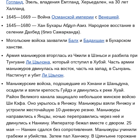
Готланд
, Эзель, владения Емтланд, Херьедален, на 30 лет
Халланд.
1645—1669 — Война
Османской империи
с
Венецией
.
1645—1680 — Хан Бухары Абдул-Азиз. Народное восстание в
селении Дахбед (близ Самарканда).
Могольские войска захватили
Балх
и
Бадахшан
в Бухарском
ханстве.
Армия маньчжуров вторглась из Чжили в Шэньси и разбила при
Тунгуане
Ли Цзычэна
, который отступил в Хубэй. Часть армии
маньчжуров двинулась на восток, часть на запад, в Сычуань.
Настигнут и убит
Ли Цзычэн
.
Маньчжурские войска, подошедшие из Хэнани и Шаньдуна,
осадили и взяли крепость Гуйдэ и двинулись к реке Хуай.
Район Великого канала защищало небольшое минское войско
Ши Кэфа. Оно укрылось в Янчжоу. Маньчжуры взяли Янчжоу и
устроили жесточайшую 10-дневную резню. Маньчжуры
направились к Янцзы, ночью переправились через неё и
двинулись к Нанкину. Император бежал вместе с двором. 25
мая — Нанкин сдался без сопротивления. Маньчжуры учинили
грабежи и убийства. Затем пал Ханчжоу. В Цзянъине горожане