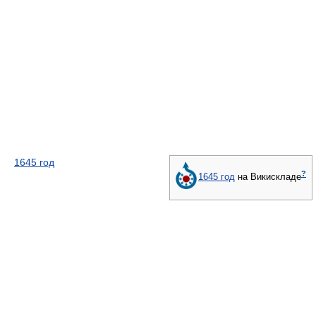
1645 год
?
1645 год
на Викискладе