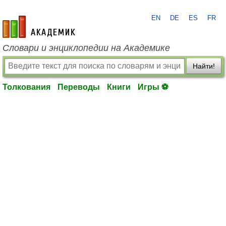
EN
DE
ES
FR
academic.ru
Словари и энциклопедии на Академике
Найти!
Толкования
Переводы
Книги
Игры ⚽