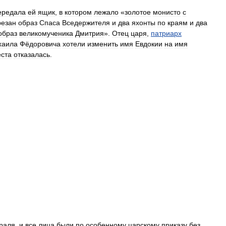
ередала
ей
ящик
,
в
котором
лежало
«
золотое
монисто
с
резан
образ
Спаса
Вседержителя
и
два
яхонты
по
краям
и
два
образ
великомученика
Дмитрия
».
Отец
царя
,
патриарх
хаила
Фёдоровича
хотели
изменить
имя
Евдокии
на
имя
еста
отказалась
.
раля
,
и
все
лица
были
по
особенному
царскому
приказу
без