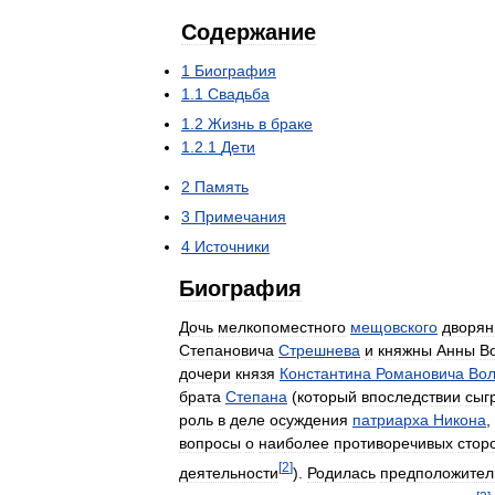
Содержание
1
Биография
1
.
1
Свадьба
1
.
2
Жизнь
в
браке
1
.
2
.
1
Дети
2
Память
3
Примечания
4
Источники
Биография
Дочь
мелкопоместного
мещовского
дворян
Степановича
Стрешнева
и
княжны
Анны
В
дочери
князя
Константина
Романовича
Вол
брата
Степана
(
который
впоследствии
сыг
роль
в
деле
осуждения
патриарха
Никона
,
вопросы
о
наиболее
противоречивых
стор
[
2
]
деятельности
).
Родилась
предположител