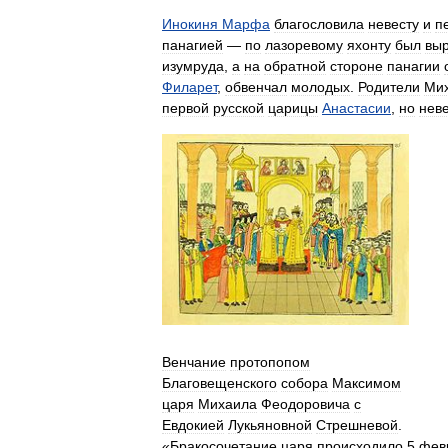
Инокиня
Марфа
благословила
невесту
и
п
панагией
—
по
лазоревому
яхонту
был
вы
изумруда
,
а
на
обратной
стороне
панагии
Филарет
,
обвенчал
молодых
.
Родители
Ми
первой
русской
царицы
Анастасии
,
но
нев
Венчание
протопопом
Благовещенского
собора
Максимом
царя
Михаила
Феодоровича
с
Евдокией
Лукьяновной
Стрешневой
.
«
Бракосочетание
царя
происходило
5
фев