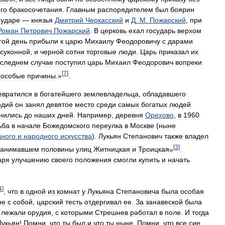
го
бракосочетания
.
Главным
распорядителем
был
боярин
сударе
—
князья
Дмитрий
Черкасский
и
Д
.
М
.
Пожарский
,
при
Роман
Петрович
Пожарский
.
В
церковь
ехал
государь
верхом
гой
день
прибыли
к
царю
Михаилу
Феодоровичу
с
дарами
суконной
,
и
черной
сотни
торговые
люди
.
Царь
приказал
их
оследнем
случае
поступил
царь
Михаил
Феодорович
вопреки
[
7
]
особые
причины
.»
.
евратился
в
богатейшего
землевладельца
,
обладавшего
одий
он
занял
девятое
место
среди
самых
богатых
людей
нились
до
наших
дней
.
Например
,
деревня
Орехово
,
в
1960
ьба
в
начале
Божедомского
переулка
в
Москве
(
ныне
дного
и
народного
искусства
).
Лукьян
Степанович
также
владел
[
3
]
занимавшем
половины
улиц
Житницкая
и
Троицкая
»
.
аря
улучшению
своего
положения
смогли
купить
и
начать
4
]
,
что
в
одной
из
комнат
у
Лукьяна
Степановича
была
особая
не
с
собой
,
царский
тесть
отдергивал
ее
.
За
занавеской
была
,
лежали
орудия
,
с
которыми
Стрешнев
работал
в
поле
.
И
тогда
Лукьян
!
Помни
,
что
ты
был
и
что
ты
ныне
.
Помни
,
что
все
сие