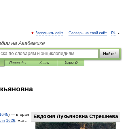
Запомнить сайт
Словарь на свой сайт
RU
едии на Академике
Найти!
Переводы
Книги
Игры ⚽
укьяновна
1645
) —
вторая
Евдокия
Лукьяновна
Стрешнева
аля
1626
,
мать