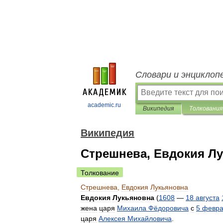
Словари и энциклоп
academic.ru
Википедия
Толкования
Википедия
Стрешнева, Евдокия Л
Толкование
Стрешнева
,
Евдокия
Лукьяновна
Евдокия
Лукьяновна
(
1608
—
18
августа
жена
царя
Михаила
Фёдоровича
с
5
февр
царя
Алексея
Михайловича
.