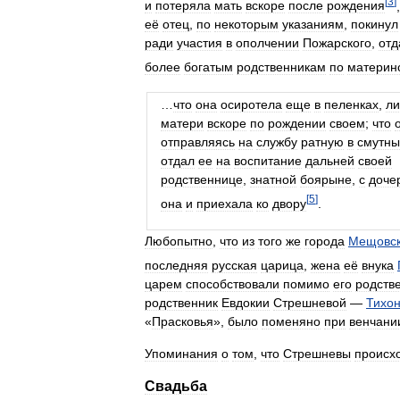
[
3
]
и
потеряла
мать
вскоре
после
рождения
её
отец
,
по
некоторым
указаниям
,
покинул
ради
участия
в
ополчении
Пожарского
,
отд
более
богатым
родственникам
по
материн
…
что
она
осиротела
еще
в
пеленках
,
л
матери
вскоре
по
рождении
своем
;
что
отправляясь
на
службу
ратную
в
смутны
отдал
ее
на
воспитание
дальней
своей
родственнице
,
знатной
боярыне
,
с
доче
[
5
]
она
и
приехала
ко
двору
.
Любопытно
,
что
из
того
же
города
Мещовс
последняя
русская
царица
,
жена
её
внука
царем
способствовали
помимо
его
родств
родственник
Евдокии
Стрешневой
—
Тихо
«
Прасковья
»,
было
поменяно
при
венчани
Упоминания
о
том
,
что
Стрешневы
происх
Свадьба