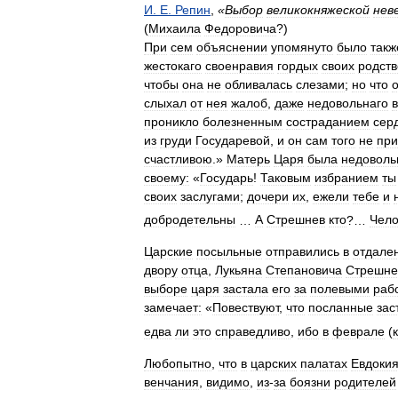
И
.
Е
.
Репин
,
«
Выбор
великокняжеской
нев
(
Михаила
Федоровича
?)
При
сем
объяснении
упомянуто
было
такж
жестокаго
своенравия
гордых
своих
родств
чтобы
она
не
обливалась
слезами
;
но
что
слыхал
от
нея
жалоб
,
даже
недовольнаго
проникло
болезненным
состраданием
сер
из
груди
Государевой
,
и
он
сам
того
не
при
счастливою
.»
Матерь
Царя
была
недоволь
своему:
«
Государь
!
Таковым
избранием
ты
своих
заслугами
;
дочери
их
,
ежели
тебе
и
добродетельны
…
А
Стрешнев
кто
?…
Чело
Царские
посыльные
отправились
в
отдале
двору
отца
,
Лукьяна
Степановича
Стрешне
выборе
царя
застала
его
за
полевыми
раб
замечает:
«
Повествуют
,
что
посланные
зас
едва
ли
это
справедливо
,
ибо
в
феврале
(
Любопытно
,
что
в
царских
палатах
Евдоки
венчания
,
видимо
,
из
-
за
боязни
родителей