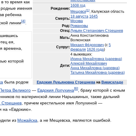
Милославская
,
в
то
время
как
1608
год
родные
имения
Рождение:
[
1
]
Мещовск
,
Калужская
область
ав
ребенка
18
августа
1645
Смерть:
Москва
[
4
]
ской
линии
.
Род:
Романовы
Отец:
Лукьян
Степанович
Стрешнев
ишившись
Анна
Константиновна
Мать:
Волконская
отец
ея
,
Михаил
Фёдорович
(
с
5
Супруг:
я
времена
,
февраля
1626
года
)
4
выживших:
Ирина
Михайловна
(
царевна
)
рью
которой
Алексей
Михайлович
Дети:
Анна
Михайловна
(
царевна
)
Татьяна
Михайловна
(
царевна
)
ка
была
родом
Евдокия
Лукьяновна
Стрешнева
на
Викискладе
[
6
]
Петра
Великого
—
Евдокия
Лопухина
,
браку
которой
с
юным
енников
по
материнской
линии
Нарышкиных
,
также
дальний
н
Стрешнев
,
причем
крестильное
имя
Лопухиной
—
и
на
«
Евдокию
».
одили
из
Можайска
,
а
не
Мещевска
,
являются
ошибкой
.