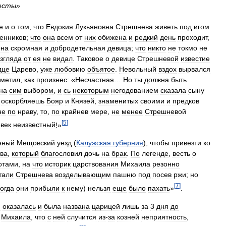
есты
»
е
и
о
том
,
что
Евдокия
Лукьяновна
Стрешнева
живеть
под
игом
енников
;
что
она
всем
от
них
обижена
и
редкий
день
проходит
,
она
скромная
и
добродетельная
девица
;
что
никто
не
токмо
не
взгляда
от
ея
не
видал
.
Таковое
о
девице
Стрешневой
известие
дце
Царево
,
уже
любовию
объятое
.
Невольный
вздох
вырвался
метил
,
как
произнес:
«
Несчастная
…
Но
ты
должна
быть
на
сим
выбором
,
и
сь
некоторым
негодованием
сказала
сыну
оскорбляешь
Бояр
и
Князей
,
знаменитых
своими
и
предков
не
по
нраву
,
то
,
по
крайнев
мере
,
не
менее
Стрешневой
[
5
]
век
неизвестный
!»
нный
Мещовский
уезд
(
Калужская
губерния
),
чтобы
привезти
ко
ва
,
который
благословил
дочь
на
брак
.
По
легенде
,
весть
о
отами
,
на
что
историк
царствования
Михаила
резонно
тали
Стрешнева
возделывающим
пашню
под
посев
ржи
;
но
[
7
]
когда
они
прибыли
к
нему
)
нельзя
еще
было
пахать
»
.
я
оказалась
и
была
названа
царицей
лишь
за
3
дня
до
Михаила
,
что
с
ней
случится
из
-
за
козней
неприятность
,