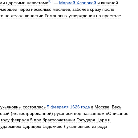
[
8
]
ми
царскими
невестами
—
Марией
Хлоповой
и
княжной
умершей
через
несколько
месяцев
,
заболев
сразу
после
то
не
желал
династии
Романовых
утверждения
на
престоле
укьяновны
состоялась
5
февраля
1626
года
в
Москве
.
Весь
евой
(
иллюстрированной
)
рукописи
под
названием
«
Описание
году
февраля
5
при
бракосочетании
Государя
Царя
и
сударынею
Царицею
Евдокиею
Лукьяновною
из
рода