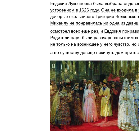
Евдокия
Лукьяновна
была
выбрана
овдов
устроенном
в
1626
году
.
Она
не
входила
в
дочерью
окольничего
Григория
Волконског
Михаилу
не
понравилась
ни
одна
из
девиц
осмотрел
всех
еще
раз
,
и
Евдокия
понрав
Родители
царя
были
разочарованы
этим
в
не
только
на
возникшее
у
него
чувство
,
но
а
по
существу
девице
покинуть
дом
прите