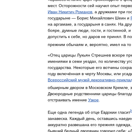
мест
.
Осторожности
сей
научил
опыт
перво
Иван
Никитич
Романов
,
а
дружками
при
го
государыне
—
Борис
Михайлович
Шеин
и
на
аргамаке
,
а
государыня
в
санях
.
На
дру
бояре
,
думные
люди
,
гости
,
и
гостинной
,
и
допустить
к
себе
,
но
даров
не
принял
.
В
п
прежним
обычаям
и
,
вероятно
,
имел
на
то
«
Отец
царицы
Лукьян
Стрешнев
вскоре
пр
имениями
в
семи
уездах
,
по
количеству
уг
государства
.
Некоторые
его
вотчины
сохра
году
включённая
в
черту
Москвы
,
или
усад
Всероссийский
музей
декоративно
-
прикла
обширным
двором
в
Московском
Кремле
,
Двоюродные
родственники
царицы
благод
отстраивать
имение
Узкое
.
[
Еще
одна
легенда
об
отце
Евдокии
гласит
занавеска
.
Каждый
день
,
оставшись
наеди
аккуратно
развешана
его
прежняя
одежда
бывший
бедный
дворянин
говорил
себе:
«