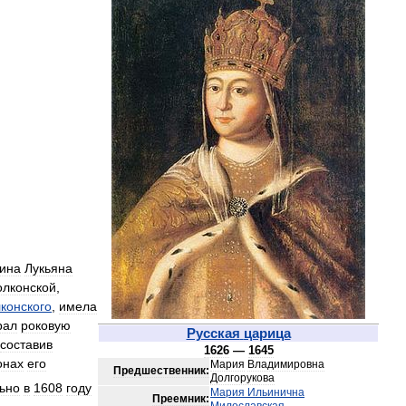
ина
Лукьяна
олконской
,
конского
,
имела
рал
роковую
Русская
царица
составив
1626
—
1645
онах
его
Мария
Владимировна
Предшественник:
Долгорукова
ьно
в
1608
году
Мария
Ильинична
Преемник: