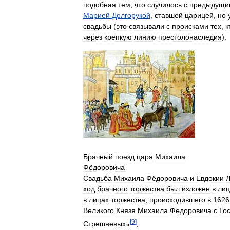
подобная
тем
,
что
случилось
с
предыдущи
Марией
Долгорукой
,
ставшей
царицей
,
но
свадьбы
(
это
связывали
с
происками
тех
,
к
через
крепкую
линию
престолонаследия
).
Брачный
поезд
царя
Михаила
Фёдоровича
Свадьба
Михаила
Фёдоровича
и
Евдокии
Л
ход
брачного
торжества
был
изложен
в
лиц
в
лицах
торжества
,
происходившего
в
1626
Великого
Князя
Михаила
Федоровича
с
Го
[
9
]
Стрешневых
»
.