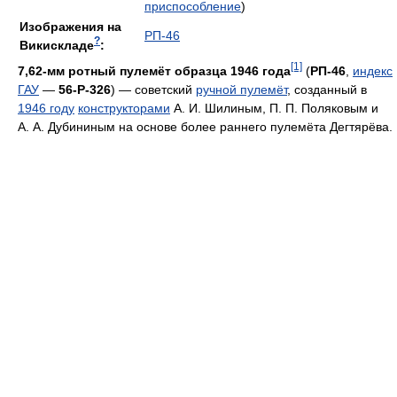
приспособление
)
Изображения на
РП-46
?
Викискладе
:
[1]
7,62-мм ротный пулемёт образца 1946 года
(
РП-46
,
индекс
ГАУ
—
56-Р-326
) — советский
ручной пулемёт
, созданный в
1946 году
конструкторами
А. И. Шилиным, П. П. Поляковым и
А. А. Дубининым на основе более раннего пулемёта Дегтярёва.