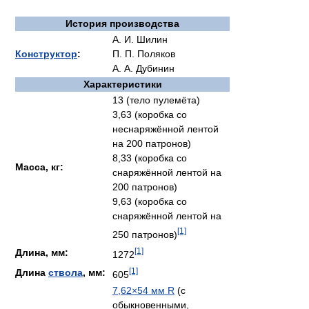
История производства
А. И. Шилин
Конструктор
:
П. П. Поляков
А. А. Дубинин
Характеристики
13 (тело пулемёта)
3,63 (коробка со
неснаряжённой лентой
на 200 патронов)
8,33 (коробка со
Масса, кг:
снаряжённой лентой на
200 патронов)
9,63 (коробка со
снаряжённой лентой на
[1]
250 патронов)
[1]
Длина, мм:
1272
[1]
Длина
ствола
, мм:
605
7,62×54 мм R
(с
обыкновенными,