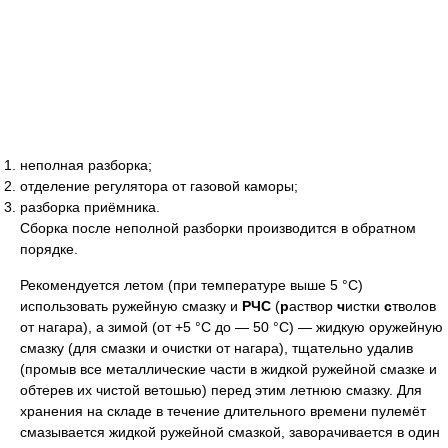
неполная разборка;
отделение регулятора от газовой каморы;
разборка приёмника.
Сборка после неполной разборки производится в обратном
порядке.
Рекомендуется летом (при температуре выше 5 °C)
использовать ружейную смазку и
РЧС
(
р
аствор
ч
истки
с
тволов
от нагара), а зимой (
от +5 °C
до — 50 °C
) — жидкую оружейную
смазку (для смазки и очистки от нагара), тщательно удалив
(промыв все металлические части в жидкой ружейной смазке и
обтерев их чистой ветошью) перед этим летнюю смазку. Для
хранения на складе в течение длительного времени пулемёт
смазывается жидкой ружейной смазкой, заворачивается в один