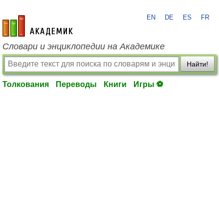
EN
DE
ES
FR
academic.ru
Словари и энциклопедии на Академике
Найти!
Толкования
Переводы
Книги
Игры ⚽