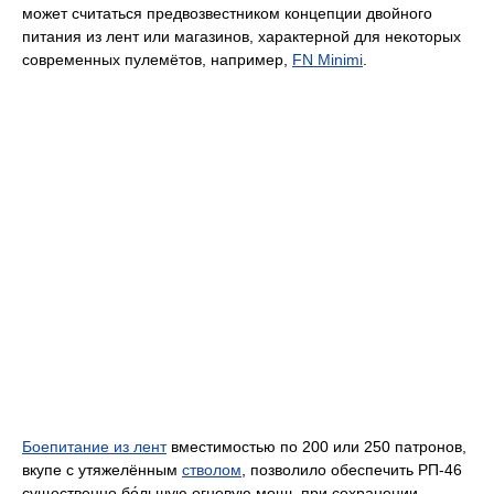
может считаться предвозвестником концепции двойного
питания из лент или магазинов, характерной для некоторых
современных пулемётов, например,
FN Minimi
.
Боепитание из лент
вместимостью по 200 или 250 патронов,
вкупе с утяжелённым
стволом
, позволило обеспечить РП-46
существенно бо́льшую огневую мощь при сохранении