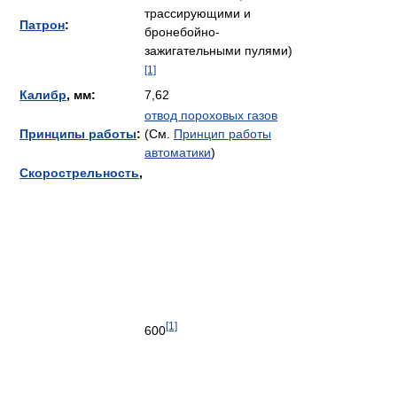
трассирующими и
Патрон
:
бронебойно-
зажигательными пулями)
[1]
Калибр
, мм:
7,62
отвод пороховых газов
Принципы работы
:
(См.
Принцип работы
автоматики
)
Скорострельность
,
[1]
600