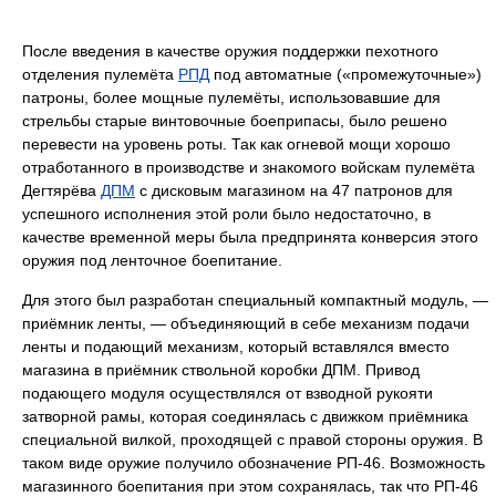
После введения в качестве оружия поддержки пехотного
отделения пулемёта
РПД
под автоматные («промежуточные»)
патроны, более мощные пулемёты, использовавшие для
стрельбы старые винтовочные боеприпасы, было решено
перевести на уровень роты. Так как огневой мощи хорошо
отработанного в производстве и знакомого войскам пулемёта
Дегтярёва
ДПМ
с дисковым магазином на 47 патронов для
успешного исполнения этой роли было недостаточно, в
качестве временной меры была предпринята конверсия этого
оружия под ленточное боепитание.
Для этого был разработан специальный компактный модуль, —
приёмник ленты, — объединяющий в себе механизм подачи
ленты и подающий механизм, который вставлялся вместо
магазина в приёмник ствольной коробки ДПМ. Привод
подающего модуля осуществлялся от взводной рукояти
затворной рамы, которая соединялась с движком приёмника
специальной вилкой, проходящей с правой стороны оружия. В
таком виде оружие получило обозначение РП-46. Возможность
магазинного боепитания при этом сохранялась, так что РП-46