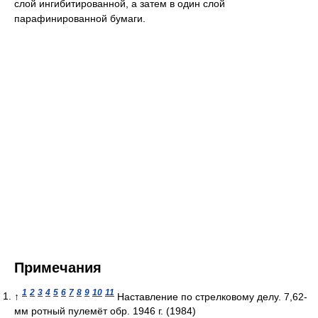
слой ингибитированной, а затем в один слой
парафинированной бумаги.
Примечания
1
2
3
4
5
6
7
8
9
10
11
↑
Наставление по стрелковому делу. 7,62-
мм ротный пулемёт обр. 1946 г. (1984)