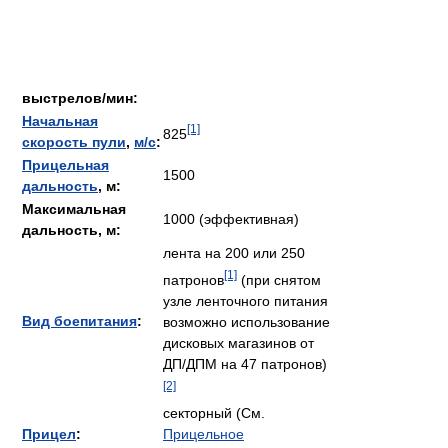
выстрелов/мин:
Начальная
[1]
825
скорость пули
,
м/с
:
Прицельная
1500
дальность
, м:
Максимальная
1000 (эффективная)
дальность, м:
лента на 200 или 250
[1]
патронов
(при снятом
узле ленточного питания
Вид боепитания
:
возможно использование
дисковых магазинов от
ДП/ДПМ на 47 патронов)
[2]
секторный (См.
Прицел
:
Прицельное