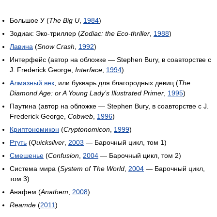
Большое У (
The Big U
,
1984
)
Зодиак: Эко-триллер (
Zodiac: the Eco-thriller
,
1988
)
Лавина
(
Snow Crash
,
1992
)
Интерфейс (автор на обложке — Stephen Bury, в соавторстве с
J. Frederick George,
Interface
,
1994
)
Алмазный век
, или букварь для благородных девиц (
The
Diamond Age: or A Young Lady’s Illustrated Primer
,
1995
)
Паутина (автор на обложке — Stephen Bury, в соавторстве с J.
Frederick George,
Cobweb
,
1996
)
Криптономикон
(
Cryptonomicon
,
1999
)
Ртуть
(
Quicksilver
,
2003
— Барочный цикл, том 1)
Смешенье
(
Confusion
,
2004
— Барочный цикл, том 2)
Система мира (
System of The World
,
2004
— Барочный цикл,
том 3)
Анафем (
Anathem
,
2008
)
Reamde
(
2011
)