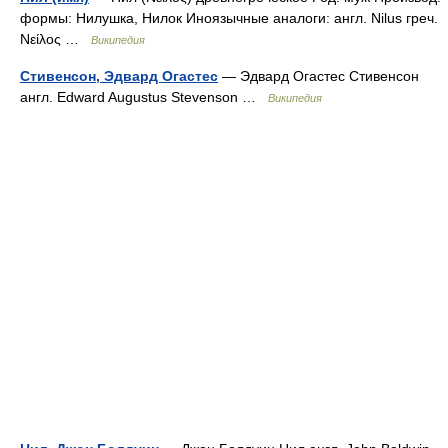
формы: Нилушка, Нилок Иноязычные аналоги: англ. Nilus греч.
Νείλος …
Википедия
Стивенсон, Эдвард Огастес
— Эдвард Огастес Стивенсон
англ. Edward Augustus Stevenson …
Википедия