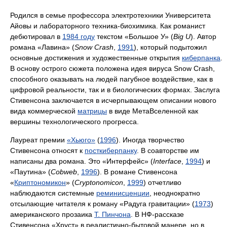
Родился в семье профессора электротехники Университета
Айовы и лабораторного техника-биохимика. Как романист
дебютировал в
1984 году
текстом «Большое У» (
Big U
). Автор
романа «Лавина» (
Snow Crash
,
1991
), который подытожил
основные достижения и художественные открытия
киберпанка
.
В основу острого сюжета положена идея вируса Snow Crash,
способного оказывать на людей пагубное воздействие, как в
цифровой реальности, так и в биологических формах. Заслуга
Стивенсона заключается в исчерпывающем описании нового
вида коммерческой
матрицы
в виде МетаВселенной как
вершины технологического прогресса.
Лауреат премии
«Хьюго»
(
1996
). Иногда творчество
Стивенсона относят к
посткиберпанку
. В соавторстве им
написаны два романа. Это «Интерфейс» (
Interface
,
1994
) и
«Паутина» (
Cobweb
,
1996
). В романе Стивенсона
«
Криптономикон
» (
Cryptonomicon
,
1999
) отчетливо
наблюдаются системные
реминисценции
, неоднократно
отсылающие читателя к роману «Радуга гравитации» (
1973
)
американского прозаика
Т. Пинчона
. В НФ-рассказе
Стивенсона «Хруст» в реалистично-бытовой манере, но в