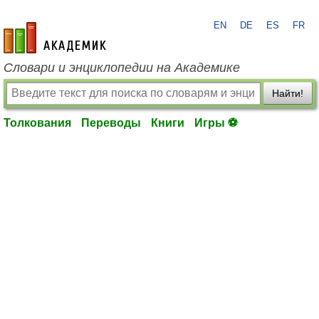
EN
DE
ES
FR
academic.ru
Словари и энциклопедии на Академике
Найти!
Толкования
Переводы
Книги
Игры ⚽