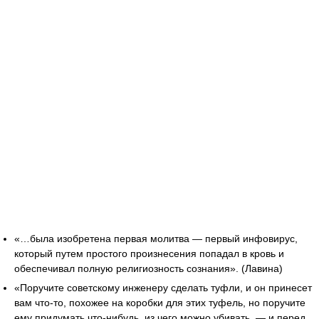
«…была изобретена первая молитва — первый инфовирус,
который путем простого произнесения попадал в кровь и
обеспечивал полную религиозность сознания». (Лавина)
«Поручите советскому инженеру сделать туфли, и он принесет
вам что-то, похожее на коробки для этих туфель, но поручите
ему придумать что-нибудь, из чего можно убивать, — и перед