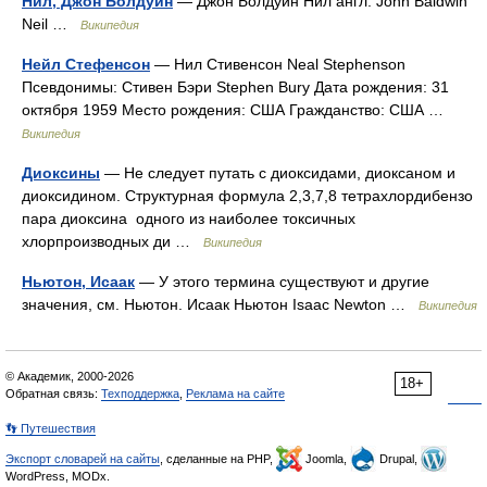
Нил, Джон Болдуин
— Джон Болдуин Нил англ. John Baldwin
Neil …
Википедия
Нейл Стефенсон
— Нил Стивенсон Neal Stephenson
Псевдонимы: Стивен Бэри Stephen Bury Дата рождения: 31
октября 1959 Место рождения: США Гражданство: США …
Википедия
Диоксины
— Не следует путать с диоксидами, диоксаном и
диоксидином. Структурная формула 2,3,7,8 тетрахлордибензо
пара диоксина одного из наиболее токсичных
хлорпроизводных ди …
Википедия
Ньютон, Исаак
— У этого термина существуют и другие
значения, см. Ньютон. Исаак Ньютон Isaac Newton …
Википедия
© Академик, 2000-2026
18+
Обратная связь:
Техподдержка
,
Реклама на сайте
👣 Путешествия
Экспорт словарей на сайты
, сделанные на PHP,
Joomla,
Drupal,
WordPress, MODx.