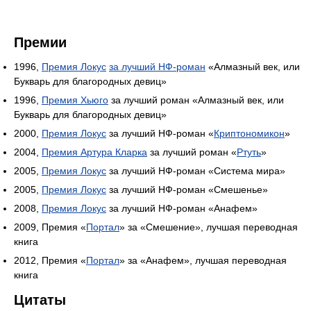
Премии
1996,
Премия Локус
за лучший НФ-роман
«Алмазный век, или
Букварь для благородных девиц»
1996,
Премия Хьюго
за лучший роман «Алмазный век, или
Букварь для благородных девиц»
2000,
Премия Локус
за лучший НФ-роман «
Криптономикон
»
2004,
Премия Артура Кларка
за лучший роман «
Ртуть
»
2005,
Премия Локус
за лучший НФ-роман «Система мира»
2005,
Премия Локус
за лучший НФ-роман «Смешенье»
2008,
Премия Локус
за лучший НФ-роман «Анафем»
2009, Премия «
Портал
» за «Смешение», лучшая переводная
книга
2012, Премия «
Портал
» за «Анафем», лучшая переводная
книга
Цитаты