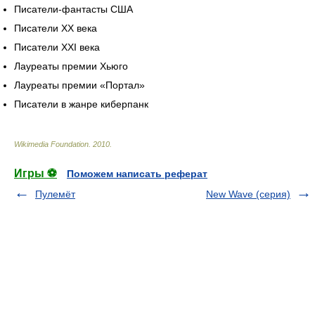
Писатели-фантасты США
Писатели XX века
Писатели XXI века
Лауреаты премии Хьюго
Лауреаты премии «Портал»
Писатели в жанре киберпанк
Wikimedia Foundation
.
2010
.
Игры ⚽
Поможем написать реферат
Пулемёт
New Wave (серия)