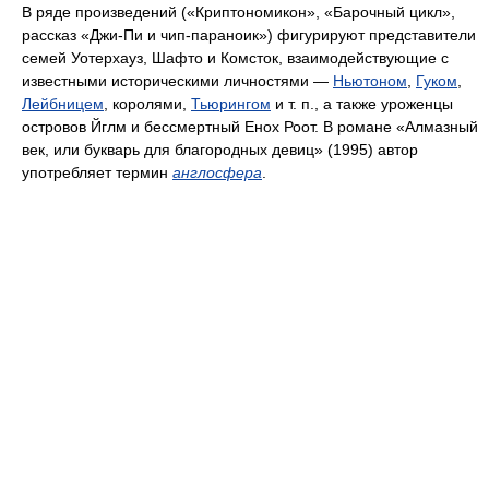
В ряде произведений («Криптономикон», «Барочный цикл»,
рассказ «Джи-Пи и чип-параноик») фигурируют представители
семей Уотерхауз, Шафто и Комсток, взаимодействующие с
известными историческими личностями —
Ньютоном
,
Гуком
,
Лейбницем
, королями,
Тьюрингом
и т. п., а также уроженцы
островов Йглм и бессмертный Енох Роот. В романе «Алмазный
век, или букварь для благородных девиц» (1995) автор
употребляет термин
англосфера
.