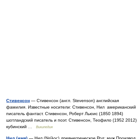
Стивенсон
— Стивенсон (англ. Stevenson) английская
фамилия. Известные носители: Стивенсон, Нил американский
писатель фантаст. Стивенсон, Роберт Льюис (1850 1894)
шотландский писатель и поэт. Стивенсон, Теофило (1952 2012)
кубинский …
Википедия
Нил (имя)
— Нил (Νείλος) древнегреческое Род: муж Производ.