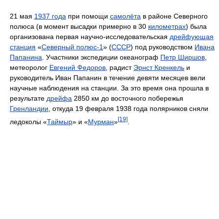
21 мая
1937 года
при помощи
самолёта
в районе Северного
полюса (в момент высадки примерно в 30
километрах
) была
организована первая научно-исследовательская
дрейфующая
станция
«
Северный полюс-1
» (
СССР
) под руководством
Ивана
Папанина
. Участники экспедиции океанограф
Петр Ширшов
,
метеоролог
Евгений Федоров
, радист
Эрнст Кренкель
и
руководитель Иван Папанин в течение девяти месяцев вели
научные наблюдения на станции. За это время она прошла в
результате
дрейфа
2850 км до восточного побережья
Гренландии
, откуда 19 февраля 1938 года полярников сняли
[19]
ледоколы «
Таймыр
» и «
Мурман
»
.