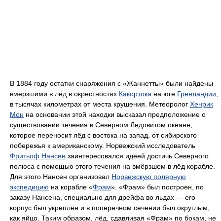
В 1884 году остатки снаряжения с «Жаннетты» были найдены
вмерзшими в лёд в окрестностях
Какортока
на юге
Гренландии
,
в тысячах километрах от места крушения. Метеоролог
Хенрик
Мон
на основании этой находки высказал предположение о
существовании течения в Северном Ледовитом океане,
которое переносит лёд с востока на запад, от сибирского
побережья к американскому. Норвежский исследователь
Фритьоф Нансен
заинтересовался идеей достичь Северного
полюса с помощью этого течения на вмёрзшем в лёд корабле.
Для этого Нансен организовал
Норвежскую полярную
экспедицию
на корабле «
Фрам
». «Фрам» был построен, по
заказу Нансена, специально для дрейфа во льдах — его
корпус был укреплён и в поперечном сечении был округлым,
как яйцо. Таким образом, лёд, сдавливая «Фрам» по бокам, не