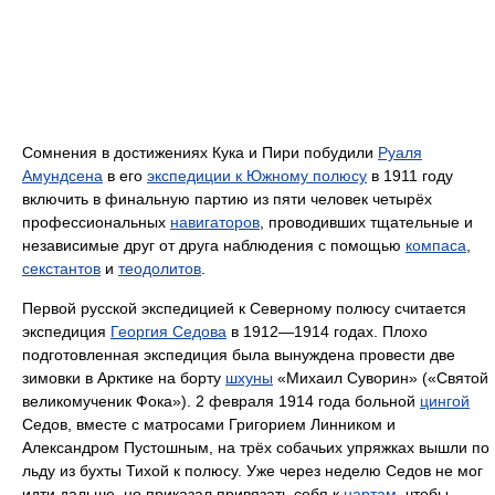
Сомнения в достижениях Кука и Пири побудили
Руаля
Амундсена
в его
экспедиции к Южному полюсу
в 1911 году
включить в финальную партию из пяти человек четырёх
профессиональных
навигаторов
, проводивших тщательные и
независимые друг от друга наблюдения с помощью
компаса
,
секстантов
и
теодолитов
.
Первой русской экспедицией к Северному полюсу считается
экспедиция
Георгия Седова
в 1912—1914 годах. Плохо
подготовленная экспедиция была вынуждена провести две
зимовки в Арктике на борту
шхуны
«Михаил Суворин» («Святой
великомученик Фока»). 2 февраля 1914 года больной
цингой
Седов, вместе с матросами Григорием Линником и
Александром Пустошным, на трёх собачьих упряжках вышли по
льду из бухты Тихой к полюсу. Уже через неделю Седов не мог
идти дальше, но приказал привязать себя к
нартам
, чтобы