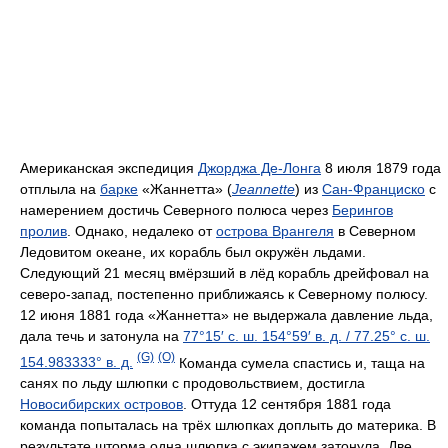
Американская экспедиция
Джорджа Де-Лонга
8 июля 1879 года
отплыла на
барке
«Жаннетта» (
Jeannette
) из
Сан-Франциско
с
намерением достичь Северного полюса через
Берингов
пролив
. Однако, недалеко от
острова Врангеля
в Северном
Ледовитом океане, их корабль был окружён льдами.
Следующий 21 месяц вмёрзший в лёд корабль дрейфовал на
северо-запад, постепенно приближаясь к Северному полюсу.
12 июня 1881 года «Жаннетта» не выдержала давление льда,
дала течь и затонула на
77°15′ с. ш.
154°59′ в. д.
/
77.25° с. ш.
(G)
(O)
154.983333° в. д.
Команда сумела спастись и, таща на
санях по льду шлюпки с продовольствием, достигла
Новосибирских островов
. Оттуда 12 сентября 1881 года
команда попыталась на трёх шлюпках доплыть до материка. В
результате шторма одна шлюпка с экипажем затонула. Две