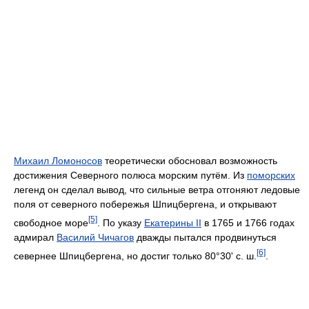
Михаил Ломоносов
теоретически обосновал возможность
достижения Северного полюса морским путём. Из
поморских
легенд он сделал вывод, что сильные ветра отгоняют ледовые
поля от северного побережья Шпицбергена, и открывают
[5]
свободное море
. По указу
Екатерины II
в 1765 и 1766 годах
адмирал
Василий Чичагов
дважды пытался продвинуться
[6]
севернее Шпицбергена, но достиг только 80°30' с. ш.
.