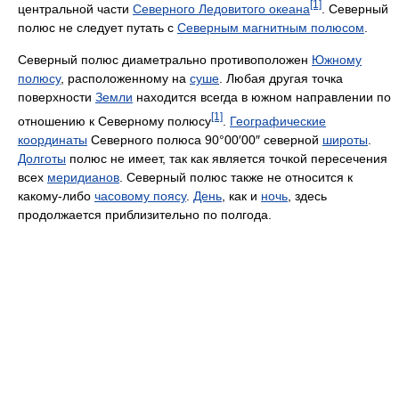
[1]
центральной части
Северного Ледовитого океана
. Северный
полюс не следует путать с
Северным магнитным полюсом
.
Северный полюс диаметрально противоположен
Южному
полюсу
, расположенному на
суше
. Любая другая точка
поверхности
Земли
находится всегда в южном направлении по
[1]
отношению к Северному полюсу
.
Географические
координаты
Северного полюса 90°00′00″ северной
широты
.
Долготы
полюс не имеет, так как является точкой пересечения
всех
меридианов
. Северный полюс также не относится к
какому-либо
часовому поясу
.
День
, как и
ночь
, здесь
продолжается приблизительно по полгода.