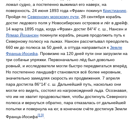
ломал судно, а постепенно выжимал его наверх, на
поверхность. 24 июня 1893 года «Фрам» покинул
Кристианию
.
Пройдя по
Северному морскому пути
, 28 сентября корабль
достиг ледового поля у Новосибирских островов и лёг в дрейф.
14 марта 1895 года, когда «Фрам» достиг 84°4' с. ш., Нансен и
Ялмар Йохансен
покинули корабль, решив продолжить путь к
Северному полюсу на лыжах. Нансен рассчитывал преодолеть
660 км до полюса за 50 дней, а оттуда направиться к
Земле
Франца-Иосифа
. Провизию на 120 дней пути они загрузили на
три собачьи упряжки. Первоначально лёд был довольно
ровный, и исследователи могли быстро передвигаться вперёд.
Но постепенно ландшафт становился всё более неровным,
значительно замедляя скорость их продвижения. 7 апреля
пара достигла 86°14' с. ш. Дальнейший путь, насколько они
могли его видеть, состоял из нагромождений льда. Осознавая,
что им не хватит продовольствия, чтобы достигнуть Северного
полюса и вернуться обратно, пара отказалась от дальнейшей
попытки и повернула на юг, в конечном счёте достигнув Земли
[13]
Франца-Иосифа
.