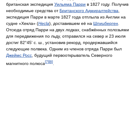
британская экспедиция
Уильяма Парри
в 1827 году. Получив
необходимые средства от
Британского Адмиралтейства
,
экспедиция Парри в марте 1827 года отплыла из Англии на
судне «Хекла» (
Hecla
), доставившем её на
Шпицберген
.
Отсюда отряд Парри на двух лодках, снабжённых полозьями
для передвижения по льду, отправился на север и 23 июля
достиг 82°45' с. ш., установив рекорд, продержавшийся
следующие полвека. Одним из членов отряда Парри был
Джеймс Росс
, будущий первооткрыватель Северного
[7]
[8]
магнитного полюса
.