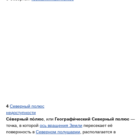
4
Северный полюс
недоступности
Се́верный по́люс
, или
Географи́ческий Северный полюс
—
точка, в которой
ось вращения Земли
пересекает её
поверхность в
Северном полушарии
, располагается в