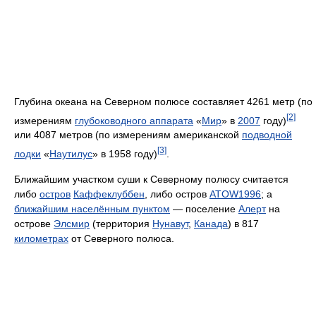
Глубина океана на Северном полюсе составляет 4261 метр (по
[2]
измерениям
глубоководного аппарата
«
Мир
» в
2007
году)
или 4087 метров (по измерениям американской
подводной
[3]
лодки
«
Наутилус
» в 1958 году)
.
Ближайшим участком суши к Северному полюсу считается
либо
остров
Каффеклуббен
, либо остров
ATOW1996
; а
ближайшим населённым пунктом
— поселение
Алерт
на
острове
Элсмир
(территория
Нунавут
,
Канада
) в 817
километрах
от Северного полюса.