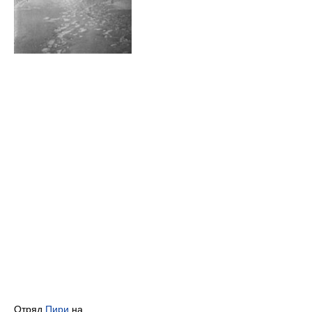
Отряд
Пири
на