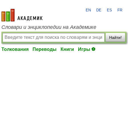
EN
DE
ES
FR
academic.ru
Словари и энциклопедии на Академике
Найти!
Толкования
Переводы
Книги
Игры ⚽