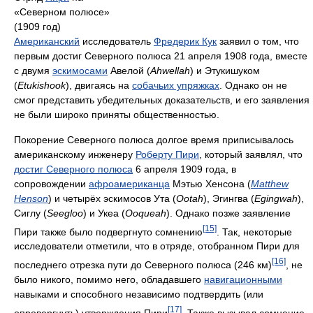
«Северном полюсе»
(1909 год)
Американский
исследователь
Фредерик Кук
заявил о том, что
первым достиг Северного полюса 21 апреля 1908 года, вместе
с двумя
эскимосами
Авелой (
Ahwellah
) и Этукишуком
(
Etukishook
), двигаясь на
собачьих упряжках
. Однако он не
смог представить убедительных доказательств, и его заявления
не были широко приняты общественностью.
Покорение Северного полюса долгое время приписывалось
американскому инженеру
Роберту Пири
, который заявлял, что
достиг Северного полюса
6 апреля 1909 года, в
сопровождении
афроамериканца
Мэтью Хенсона (
Matthew
Henson
) и четырёх эскимосов Ута (
Ootah
), Эгингва (
Egingwah
),
Сиглу (
Seegloo
) и Укеа (
Ooqueah
). Однако позже заявление
[15]
Пири также было подвергнуто сомнению
. Так, некоторые
исследователи отметили, что в отряде, отобранном Пири для
[16]
последнего отрезка пути до Северного полюса (246 км)
, не
было никого, помимо него, обладавшего
навигационными
навыками и способного независимо подтвердить (или
[17]
опровергнуть) утверждения Пири
. Также вызывал сомнение