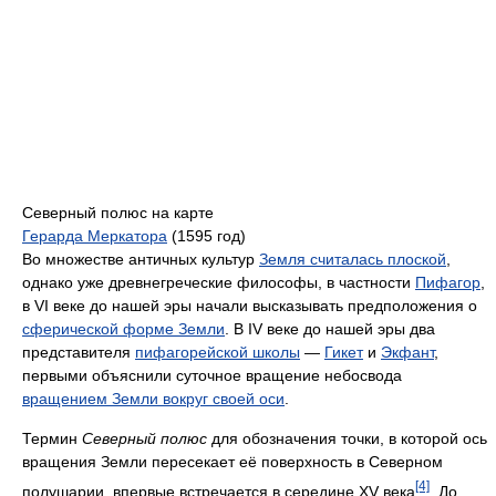
Северный полюс на карте
Герарда Меркатора
(1595 год)
Во множестве античных культур
Земля считалась плоской
,
однако уже древнегреческие философы, в частности
Пифагор
,
в VI веке до нашей эры начали высказывать предположения о
сферической форме Земли
. В IV веке до нашей эры два
представителя
пифагорейской школы
—
Гикет
и
Экфант
,
первыми объяснили суточное вращение небосвода
вращением Земли вокруг своей оси
.
Термин
Северный полюс
для обозначения точки, в которой ось
вращения Земли пересекает её поверхность в Северном
[4]
полушарии, впервые встречается в середине XV века
. До