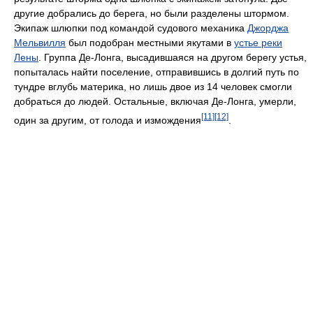
другие добрались до берега, но были разделены штормом.
Экипаж шлюпки под командой судового механика
Джорджа
Мельвилля
был подобран местными якутами в
устье реки
Лены
. Группа Де-Лонга, высадившаяся на другом берегу устья,
попыталась найти поселение, отправившись в долгий путь по
тундре вглубь материка, но лишь двое из 14 человек смогли
добраться до людей. Остальные, включая Де-Лонга, умерли,
[11]
[12]
один за другим, от голода и измождения
.