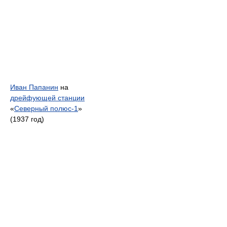
Иван Папанин
на
дрейфующей станции
«
Северный полюс-1
»
(1937 год)