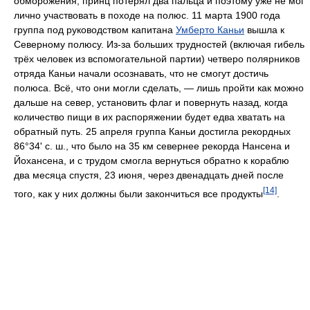
обморожения, принц потерял два пальца и поэтому уже не мог
лично участвовать в походе на полюс. 11 марта 1900 года
группа под руководством капитана
Умберто Каньи
вышла к
Северному полюсу. Из-за больших трудностей (включая гибель
трёх человек из вспомогательной партии) четверо полярников
отряда Каньи начали осознавать, что не смогут достичь
полюса. Всё, что они могли сделать, — лишь пройти как можно
дальше на север, установить флаг и повернуть назад, когда
количество пищи в их распоряжении будет едва хватать на
обратный путь. 25 апреля группа Каньи достигла рекордных
86°34' с. ш., что было на 35 км севернее рекорда Нансена и
Йохансена, и с трудом смогла вернуться обратно к кораблю
два месяца спустя, 23 июня, через двенадцать дней после
[14]
того, как у них должны были закончиться все продукты
.