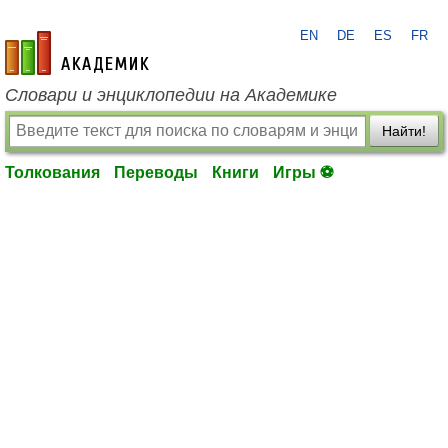
EN
DE
ES
FR
academic.ru
Словари и энциклопедии на Академике
Найти!
Толкования
Переводы
Книги
Игры ⚽