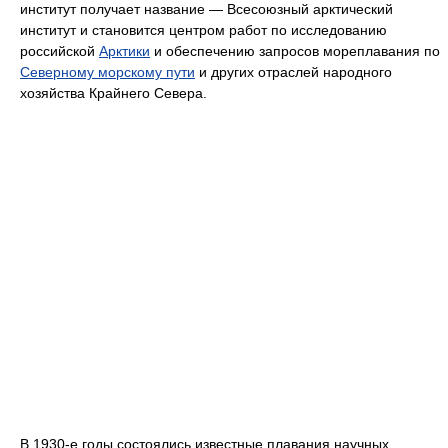
институт получает название — Всесоюзный арктический
институт и становится центром работ по исследованию
российской
Арктики
и обеспечению запросов мореплавания по
Северному морскому пути
и других отраслей народного
хозяйства Крайнего Севера.
В 1930-е годы состоялись известные плавания научных