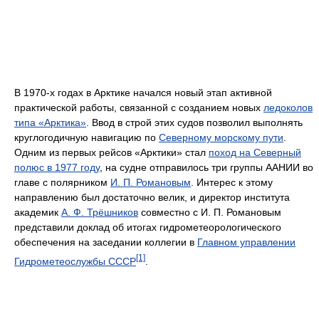
В 1970-х годах в Арктике начался новый этап активной
практической работы, связанной с созданием новых
ледоколов
типа «Арктика»
. Ввод в строй этих судов позволил выполнять
круглогодичную навигацию по
Северному морскому пути
.
Одним из первых рейсов «Арктики» стал
поход на Северный
полюс в 1977 году
, на судне отправилось три группы ААНИИ во
главе с полярником
И. П. Романовым
. Интерес к этому
направлению был достаточно велик, и директор института
академик
А. Ф. Трёшников
совместно с И. П. Романовым
представили доклад об итогах гидрометеорологического
обеспечения на заседании коллегии в
Главном управлении
[1]
Гидрометеослужбы СССР
.