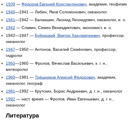
1939
—
Фёдоров Евгений Константинович
, академик, геофизик
1940
—1941 — Либин, Яков Соломонович, океанолог
1941
—1942 — Балакшин, Леонид Леонидович, океанолог, и. о.
1942
— Славин, Семен Венекдиктович, экономист, и. о.
1942—1947 —
Буйницкий, Виктор Харлампиевич
, профессор,
океанолог
1947
—1950 — Антонов, Василий Семёнович, профессор,
гидролог
1950
—1960 — Фролов, Вячеслав Васильевич, к. г. н.,
метеоролог
1960
—1981 —
Трёшников Алексей Фёдорович
, академик,
океанолог, географ
1981
—1992 — Крутских, Борис Андреевич, д. г. н., океанолог
1992
— наст. время — Фролов, Иван Евгеньевич, д. г. н.,
океанолог
Литература