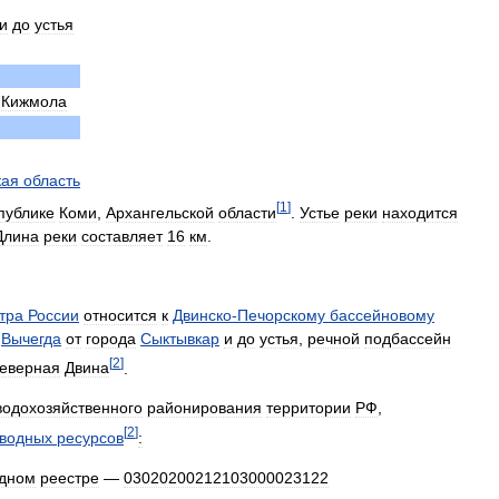
и
до
устья
Кижмола
кая
область
[
1
]
публике
Коми
,
Архангельской
области
.
Устье
реки
находится
Длина
реки
составляет
16
км
.
тра
России
относится
к
Двинско
-
Печорскому
бассейновому
—
Вычегда
от
города
Сыктывкар
и
до
устья
,
речной
подбассейн
[
2
]
еверная
Двина
.
водохозяйственного
районирования
территории
РФ
,
[
2
]
водных
ресурсов
:
дном
реестре
—
03020200212103000023122