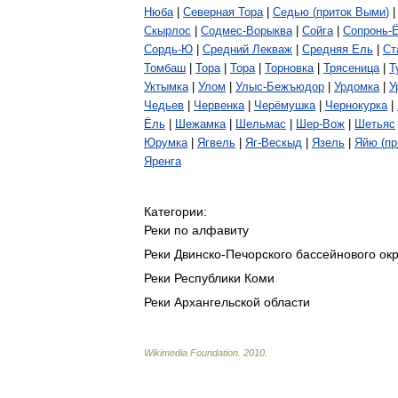
Нюба
|
Северная
Тора
|
Седью
(
приток
Выми
)
Скырлос
|
Содмес
-
Ворыква
|
Сойга
|
Сопронь
-
Сордь
-
Ю
|
Средний
Лекваж
|
Средняя
Ель
|
Ст
Томбаш
|
Тора
|
Тора
|
Торновка
|
Трясеница
|
Т
Уктымка
|
Улом
|
Улыс
-
Бежъюдор
|
Урдомка
|
У
Чедьев
|
Червенка
|
Черёмушка
|
Чернокурка
|
Ёль
|
Шежамка
|
Шельмас
|
Шер
-
Вож
|
Шетьяс
Юрумка
|
Ягвель
|
Яг
-
Вескыд
|
Язель
|
Яйю
(
пр
Яренга
Категории:
Реки по алфавиту
Реки Двинско-Печорского бассейнового окр
Реки Республики Коми
Реки Архангельской области
Wikimedia Foundation
.
2010
.