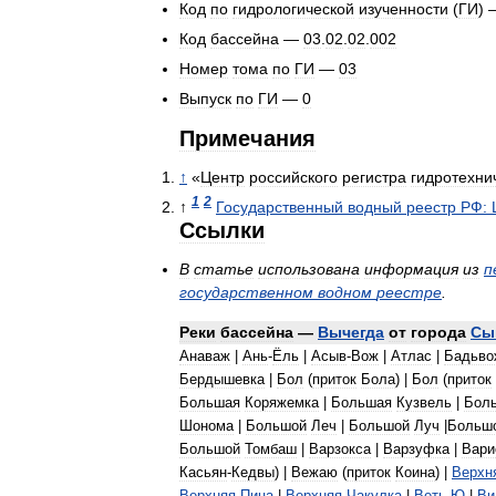
Код
по
гидрологической
изученности
(
ГИ
)
Код
бассейна
—
03
.
02
.
02
.
002
Номер
тома
по
ГИ
—
03
Выпуск
по
ГИ
—
0
Примечания
↑
«
Центр
российского
регистра
гидротехни
1
2
↑
Государственный
водный
реестр
РФ:
Ссылки
В
статье
использована
информация
из
п
государственном
водном
реестре
.
Реки
бассейна
—
Вычегда
от
города
Сы
Анаваж
|
Ань
-
Ёль
|
Асыв
-
Вож
|
Атлас
|
Бадьво
Бердышевка
|
Бол
(
приток
Бола
) |
Бол
(
приток
Большая
Коряжемка
|
Большая
Кузвель
|
Бол
Шонома
|
Большой
Леч
|
Большой
Луч
|
Больш
Большой
Томбаш
|
Варзокса
|
Варзуфка
|
Вари
Касьян
-
Кедвы
) |
Вежаю
(
приток
Коина
) |
Верхн
Верхняя
Пица
|
Верхняя
Чакулка
|
Веть
-
Ю
|
Ви