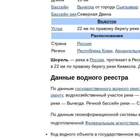
Бассейн
Вычегда
от
города
Сыктывкар
Бассейн
рек
Северная
Двина
Водоток
Устье
22
км
по
правому
берегу
реки
Расположение
Страна
Россия
Регион
Республика
Коми
,
Архангельс
Шорель
—
река
в
России
,
протекает
в
Рес
в
22
км
по
правому
берегу
реки
Кижмола
.
Данные
водного
реестра
По
данным
государственного
водного
реес
округу
,
водохозяйственный
участок
реки
реки
—
Вычегда
.
Речной
бассейн
реки
—
С
По
данным
геоинформационной
системы
подготовленной
Федеральным
агентством
Код
водного
объекта
в
государственном
во