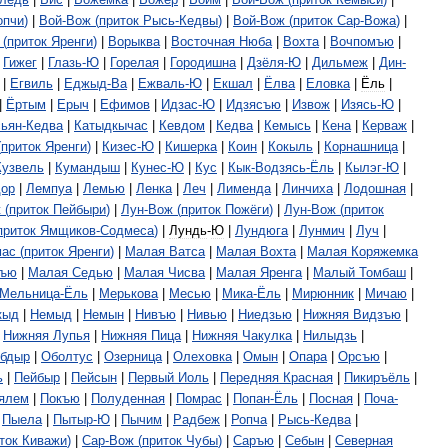
опчи
)
|
Вой
-
Вож
(
приток
Рысь
-
Кедвы
)
|
Вой
-
Вож
(
приток
Сар
-
Вожа
)
|
(
приток
Яренги
)
|
Ворыква
|
Восточная
Нюба
|
Вохта
|
Вочпомъю
|
|
Гижег
|
Глазь
-
Ю
|
Горелая
|
Городишна
|
Дзёля
-
Ю
|
Дильмеж
|
Дин
-
|
Егвиль
|
Еджыд
-
Ва
|
Ежваль
-
Ю
|
Екшал
|
Ёлва
|
Еловка
|
Ёль
|
|
Ёртым
|
Ерыч
|
Ефимов
|
Идзас
-
Ю
|
Идзясъю
|
Извож
|
Изясь
-
Ю
|
сьян
-
Кедва
|
Катыдкычас
|
Кевдом
|
Кедва
|
Кемысь
|
Кена
|
Керваж
|
(
приток
Яренги
)
|
Кизес
-
Ю
|
Кишерка
|
Коин
|
Кокыль
|
Корнашница
|
Кузвель
|
Кумандыш
|
Кунес
-
Ю
|
Кус
|
Кык
-
Водзясь
-
Ёль
|
Кылэг
-
Ю
|
ор
|
Лемпуа
|
Лемью
|
Ленка
|
Леч
|
Лименда
|
Линчиха
|
Лодошная
|
ж
(
приток
Пейбыри
)
|
Лун
-
Вож
(
приток
Пожёги
)
|
Лун
-
Вож
(
приток
приток
Ямщиков
-
Содмеса
)
|
Лундь
-
Ю
|
Лундюга
|
Лунмич
|
Луч
|
ас
(
приток
Яренги
)
|
Малая
Ватса
|
Малая
Вохта
|
Малая
Коряжемка
нъю
|
Малая
Седью
|
Малая
Чисва
|
Малая
Яренга
|
Малый
Томбаш
|
Мельница
-
Ёль
|
Мерькова
|
Месью
|
Мика
-
Ёль
|
Мирюнник
|
Мичаю
|
кыд
|
Немыд
|
Немын
|
Нивъю
|
Нивью
|
Ниедзью
|
Нижняя
Видзъю
|
|
Нижняя
Лупья
|
Нижняя
Пица
|
Нижняя
Чакулка
|
Нилыдзь
|
бдыр
|
Оболтус
|
Озерница
|
Олеховка
|
Омын
|
Опара
|
Орсъю
|
ь
|
Пейбыр
|
Пейсын
|
Первый
Иоль
|
Передняя
Красная
|
Пикиръёль
|
ялем
|
Покъю
|
Полуденная
|
Помрас
|
Попан
-
Ёль
|
Посная
|
Поча
-
|
Пыела
|
Пытыр
-
Ю
|
Пычим
|
Радбеж
|
Ропча
|
Рысь
-
Кедва
|
ток
Киважи
)
|
Сар
-
Вож
(
приток
Чубы
)
|
Саръю
|
Себын
|
Северная