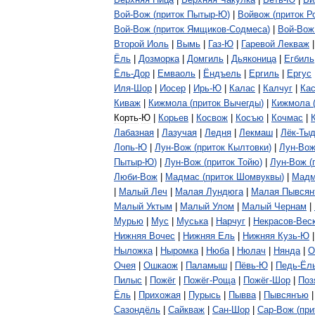
Вой
-
Вож
(
приток
Пытыр
-
Ю
)
|
Войвож
(
приток
Р
Вой
-
Вож
(
приток
Ямщиков
-
Содмеса
)
|
Вой
-
Вож
Второй
Иоль
|
Вымь
|
Газ
-
Ю
|
Гаревой
Лекваж
Ёль
|
Дозморка
|
Домгиль
|
Дьяконица
|
Егбиль
Ёль
-
Дор
|
Емваоль
|
Ёндъель
|
Ергиль
|
Ергус
Иля
-
Шор
|
Иосер
|
Ирь
-
Ю
|
Калас
|
Калчуг
|
Ка
Киваж
|
Кижмола
(
приток
Вычегды
)
|
Кижмола
Корть
-
Ю
|
Корьев
|
Косвож
|
Косъю
|
Кочмас
|
Лабазная
|
Лазучая
|
Ледня
|
Лекмаш
|
Лёк
-
Тыд
Лопь
-
Ю
|
Лун
-
Вож
(
приток
Кылтовки
)
|
Лун
-
Во
Пытыр
-
Ю
)
|
Лун
-
Вож
(
приток
Тойю
)
|
Лун
-
Вож
(
Люби
-
Вож
|
Мадмас
(
приток
Шомвуквы
)
|
Мадм
|
Малый
Леч
|
Малая
Лундюга
|
Малая
Пывся
Малый
Уктым
|
Малый
Улом
|
Малый
Чернам
|
Мурью
|
Мус
|
Муська
|
Нарчуг
|
Некрасов
-
Вес
Нижняя
Вочес
|
Нижняя
Ель
|
Нижняя
Кузь
-
Ю
Ныложка
|
Ныромка
|
Нюба
|
Нюлач
|
Нянда
|
О
Очея
|
Ошкаож
|
Паламыш
|
Пёвь
-
Ю
|
Педь
-
Ёл
Пилыс
|
Пожёг
|
Пожёг
-
Роща
|
Пожёг
-
Шор
|
Поз
Ёль
|
Прихожая
|
Пурысь
|
Пывва
|
Пывсянъю
Сазондёль
|
Сайкваж
|
Сан
-
Шор
|
Сар
-
Вож
(
при