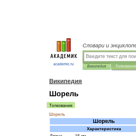
Словари и энциклоп
academic.ru
Википедия
Толкования
Википедия
Шорель
Толкование
Шорель
Шорель
Характеристика
Длина
16
км