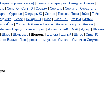
|
Седью
(
приток
Чисвы
)
|
Секур
|
Семирецкая
|
Сендуга
|
Симва
|
Ёль
|
Сопь
-
Ю
|
Сопь
-
Ю
|
Сорваж
|
Соргель
|
Соргиль
|
Сордь
-
Ёль
|
арая
|
Суропье
|
Сыдбарь
-
Ю
|
Сюлас
|
Тобысь
|
Тоем
|
Тойю
|
Тойю
|
ундийка
|
Турас
|
Тыбадь
-
Ю
|
Тыва
|
Тыла
-
Ёль
|
Угъюм
|
Уктым
|
рчос
-
Ёль
|
Усоха
|
Хоботный
Нарчуг
|
Чаинка
|
Чакула
|
Чевью
|
Чёрный
Нарчуг
|
Чинья
-
Ворык
|
Чисва
|
Чов
-
Ю
|
Чуб
|
Чупыр
|
Швань
-
|
Шиес
|
Шомвуква
|
Шорель
|
Шулега
|
Щаный
|
Щугор
|
Энды
-
Ю
|
иток
Выми
)
|
Яйю
(
приток
Шомвуквы
)
|
Ямская
|
Ямщиков
-
Содмес
|
уга