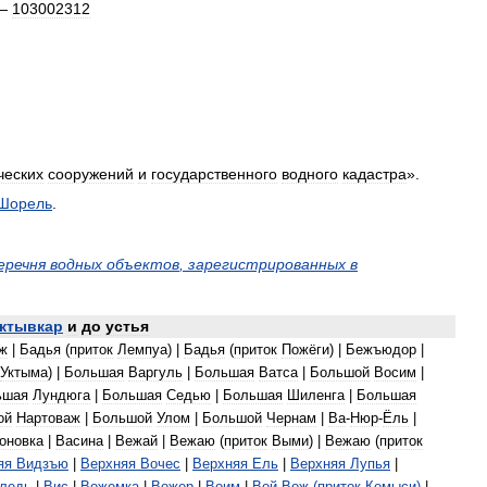
 —
103002312
ческих
сооружений
и
государственного
водного
кадастра
».
Шорель
.
еречня
водных
объектов
,
зарегистрированных
в
ктывкар
и
до
устья
ж
|
Бадья
(
приток
Лемпуа
) |
Бадья
(
приток
Пожёги
) |
Бежъюдор
|
Уктыма
) |
Большая
Варгуль
|
Большая
Ватса
|
Большой
Восим
|
ьшая
Лундюга
|
Большая
Седью
|
Большая
Шиленга
|
Большая
ой
Нартоваж
|
Большой
Улом
|
Большой
Чернам
|
Ва
-
Нюр
-
Ёль
|
оновка
|
Васина
|
Вежай
|
Вежаю
(
приток
Выми
) |
Вежаю
(
приток
яя
Видзъю
|
Верхняя
Вочес
|
Верхняя
Ель
|
Верхняя
Лупья
|
ледь
|
Вис
|
Вожемка
|
Вожер
|
Воим
|
Вой
-
Вож
(
приток
Кемыси
)
|