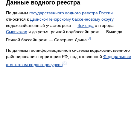
Данные водного реестра
По данным
государственного водного реестра России
относится к
Двинско-Печорскому бассейновому округу
,
водохозяйственный участок реки —
Вычегда
от города
Сыктывкар
и до устья, речной подбассейн реки — Вычегда.
[3]
Речной бассейн реки — Северная Двина
.
По данным геоинформационной системы водохозяйственного
районирования территории РФ, подготовленной
Федеральным
[3]
агентством водных ресурсов
: