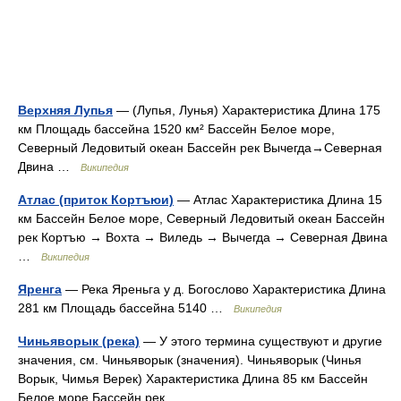
Верхняя Лупья
— (Лупья, Лунья) Характеристика Длина 175
км Площадь бассейна 1520 км² Бассейн Белое море,
Северный Ледовитый океан Бассейн рек Вычегда→Северная
Двина …
Википедия
Атлас (приток Кортъюи)
— Атлас Характеристика Длина 15
км Бассейн Белое море, Северный Ледовитый океан Бассейн
рек Кортъю → Вохта → Виледь → Вычегда → Северная Двина
…
Википедия
Яренга
— Река Яреньга у д. Богослово Характеристика Длина
281 км Площадь бассейна 5140 …
Википедия
Чиньяворык (река)
— У этого термина существуют и другие
значения, см. Чиньяворык (значения). Чиньяворык (Чинья
Ворык, Чимья Верек) Характеристика Длина 85 км Бассейн
Белое море Бассейн рек