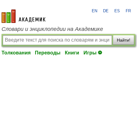
EN
DE
ES
FR
academic.ru
Словари и энциклопедии на Академике
Найти!
Толкования
Переводы
Книги
Игры ⚽