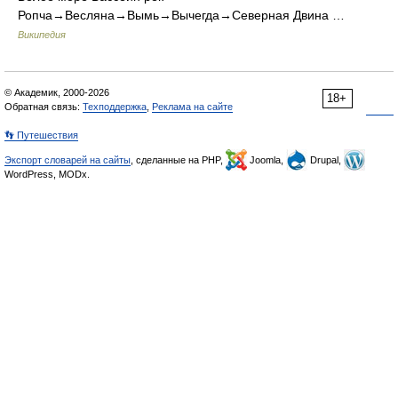
Ропча→Весляна→Вымь→Вычегда→Северная Двина …
Википедия
© Академик, 2000-2026
18+
Обратная связь:
Техподдержка
,
Реклама на сайте
👣 Путешествия
Экспорт словарей на сайты
, сделанные на PHP,
Joomla,
Drupal,
WordPress, MODx.