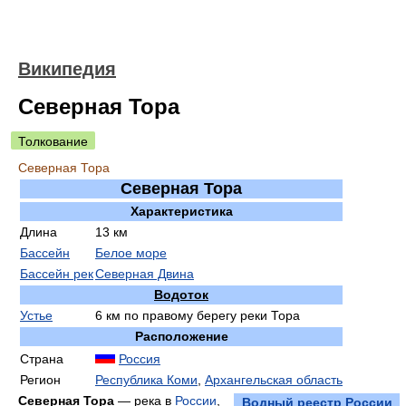
Википедия
Северная Тора
Толкование
Северная Тора
Северная Тора
Характеристика
Длина
13 км
Бассейн
Белое море
Бассейн рек
Северная Двина
Водоток
Устье
6 км по правому берегу реки Тора
Расположение
Страна
Россия
Регион
Республика Коми
,
Архангельская область
Северная Тора
— река в
России
,
Водный реестр России