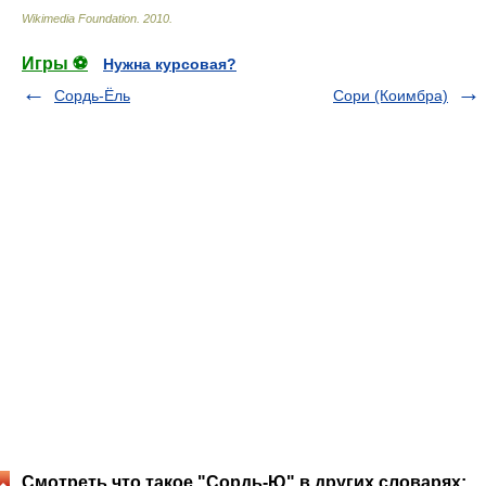
Wikimedia Foundation
.
2010
.
Игры ⚽
Нужна курсовая?
Сордь-Ёль
Сори (Коимбра)
Смотреть что такое "Сордь-Ю" в других словарях: