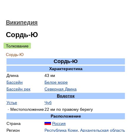
Википедия
Сордь-Ю
Толкование
Сордь-Ю
Сордь-Ю
Характеристика
Длина
43 км
Бассейн
Белое море
Бассейн рек
Северная Двина
Водоток
Устье
Чуб
· Местоположение
22 км по правому берегу
Расположение
Страна
Россия
Регион
Республика Коми
,
Архангельская область