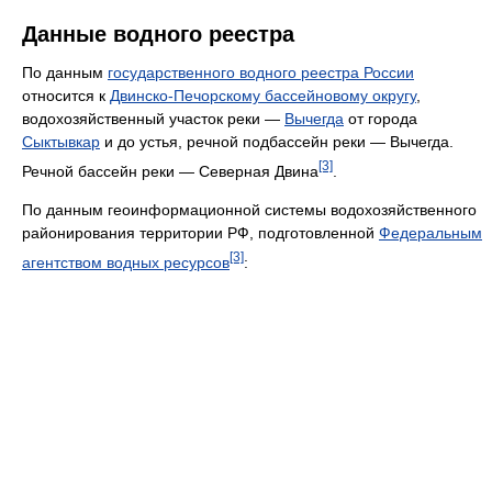
Данные водного реестра
По данным
государственного водного реестра России
относится к
Двинско-Печорскому бассейновому округу
,
водохозяйственный участок реки —
Вычегда
от города
Сыктывкар
и до устья, речной подбассейн реки — Вычегда.
[3]
Речной бассейн реки — Северная Двина
.
По данным геоинформационной системы водохозяйственного
районирования территории РФ, подготовленной
Федеральным
[3]
агентством водных ресурсов
: