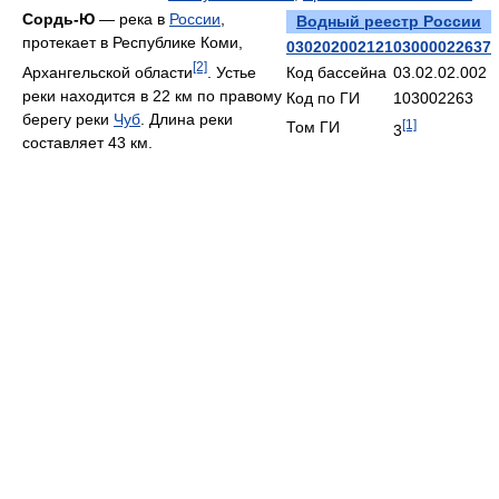
Сордь-Ю
— река в
России
,
Водный реестр России
протекает в Республике Коми,
03020200212103000022637
[2]
Архангельской области
. Устье
Код бассейна
03.02.02.002
реки находится в 22 км по правому
Код по ГИ
103002263
берегу реки
Чуб
. Длина реки
[1]
Том ГИ
3
составляет 43 км.