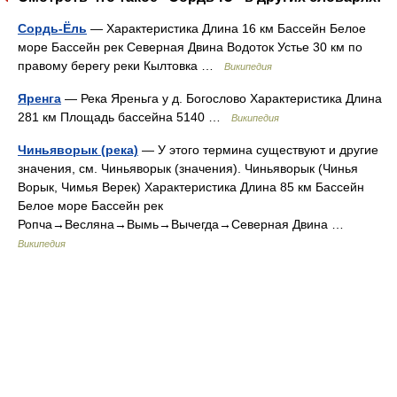
Сордь-Ёль
— Характеристика Длина 16 км Бассейн Белое
море Бассейн рек Северная Двина Водоток Устье 30 км по
правому берегу реки Кылтовка …
Википедия
Яренга
— Река Яреньга у д. Богослово Характеристика Длина
281 км Площадь бассейна 5140 …
Википедия
Чиньяворык (река)
— У этого термина существуют и другие
значения, см. Чиньяворык (значения). Чиньяворык (Чинья
Ворык, Чимья Верек) Характеристика Длина 85 км Бассейн
Белое море Бассейн рек
Ропча→Весляна→Вымь→Вычегда→Северная Двина …
Википедия