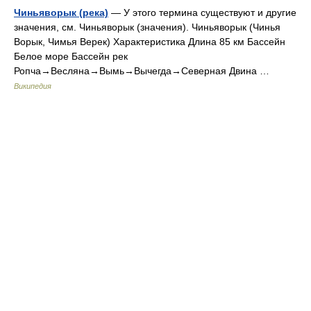
Чиньяворык (река)
— У этого термина существуют и другие
значения, см. Чиньяворык (значения). Чиньяворык (Чинья
Ворык, Чимья Верек) Характеристика Длина 85 км Бассейн
Белое море Бассейн рек
Ропча→Весляна→Вымь→Вычегда→Северная Двина …
Википедия