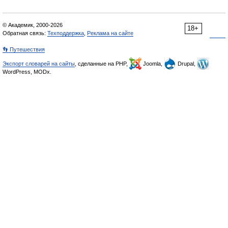
© Академик, 2000-2026
18+
Обратная связь:
Техподдержка
,
Реклама на сайте
👣 Путешествия
Экспорт словарей на сайты
, сделанные на PHP,
Joomla,
Drupal,
WordPress, MODx.