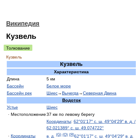
Википедия
Кузвель
Толкование
Кузвель
Кузвель
Характеристика
Длина
5 км
Бассейн
Белое море
Бассейн рек
Шиес
→
Вычегда
→
Северная Двина
Водоток
Устье
Шиес
· Местоположение
37 км по левому берегу
Координаты
:
62°01′17″ с. ш.
49°04′29″ в. д.
/
62.021389° с. ш.
49.074722°
(G)
(O)
(Я)
·
Координаты
в. д.
62°01′17″ с. ш.
49°04′29″ в. д.