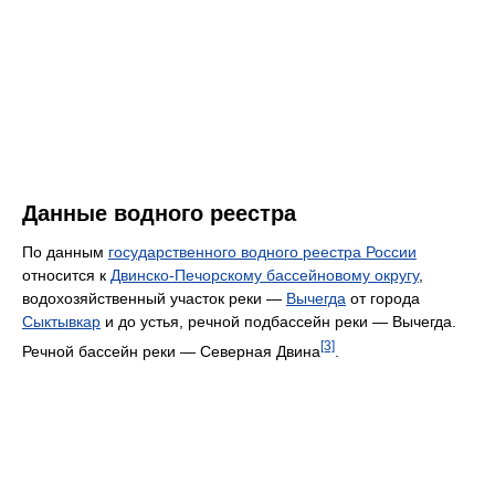
Данные водного реестра
По данным
государственного водного реестра России
относится к
Двинско-Печорскому бассейновому округу
,
водохозяйственный участок реки —
Вычегда
от города
Сыктывкар
и до устья, речной подбассейн реки — Вычегда.
[3]
Речной бассейн реки — Северная Двина
.