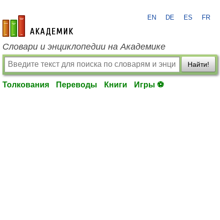
EN
DE
ES
FR
academic.ru
Словари и энциклопедии на Академике
Найти!
Толкования
Переводы
Книги
Игры ⚽