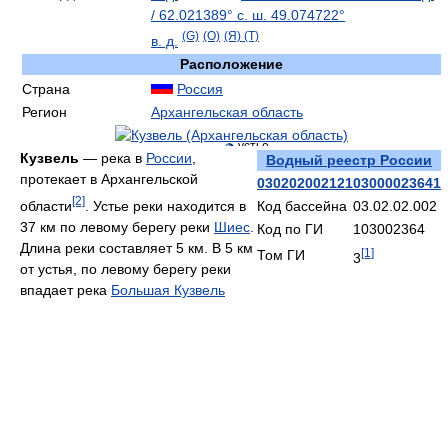
/
62.021389° с. ш.
49.074722°
(G)
(O)
(Я)
(T)
в. д.
Расположение
Страна
Россия
Регион
Архангельская область
устье
Кузвель
— река в
России
,
Водный реестр России
протекает в Архангельской
03020200212103000023641
[2]
области
. Устье реки находится в
Код бассейна
03.02.02.002
37 км по левому берегу реки
Шиес
.
Код по ГИ
103002364
Длина реки составляет 5 км. В 5 км
[1]
Том ГИ
3
от устья, по левому берегу реки
впадает река
Большая Кузвель