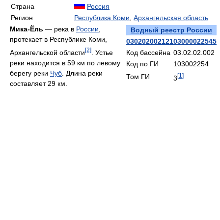
Страна
Россия
Регион
Республика Коми
,
Архангельская область
Мика-Ёль
— река в
России
,
Водный реестр России
протекает в Республике Коми,
03020200212103000022545
[2]
Архангельской области
. Устье
Код бассейна
03.02.02.002
реки находится в 59 км по левому
Код по ГИ
103002254
берегу реки
Чуб
. Длина реки
[1]
Том ГИ
3
составляет 29 км.