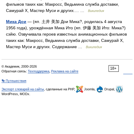
фильмов таких как: Макросс, Ведьмина служба доставки,
Самурай X, Мастер Муси и других.… …
Википедия
Мика Дои
— (яп. 土井 美加 Дои Мика?, родилась 4 августа
1956 года), урождённая Мика Ито (яп. 伊藤 美加 Ито: Мика?)
сэйю. Озвучивала героев известных анимационных фильмов
таких как: Макросс, Ведьмина служба доставки, Самурай X,
Мастер Муси и других. Содержание …
Википедия
© Академик, 2000-2026
18+
Обратная связь:
Техподдержка
,
Реклама на сайте
👣 Путешествия
Экспорт словарей на сайты
, сделанные на PHP,
Joomla,
Drupal,
WordPress, MODx.