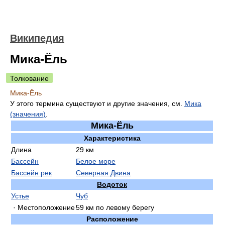
Википедия
Мика-Ёль
Толкование
Мика-Ёль
У этого термина существуют и другие значения, см.
Мика
(значения)
.
Мика-Ёль
Характеристика
Длина
29 км
Бассейн
Белое море
Бассейн рек
Северная Двина
Водоток
Устье
Чуб
· Местоположение
59 км по левому берегу
Расположение