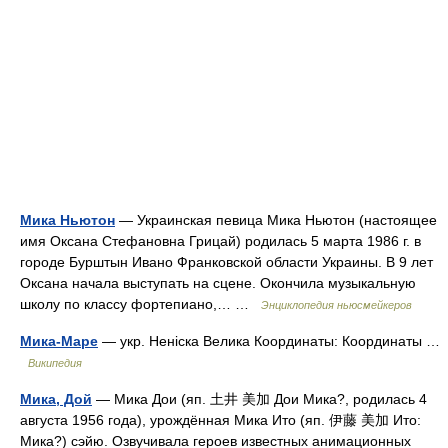
Мика Ньютон
— Украинская певица Мика Ньютон (настоящее
имя Оксана Стефановна Грицай) родилась 5 марта 1986 г. в
городе Бурштын Ивано Франковской области Украины. В 9 лет
Оксана начала выступать на сцене. Окончила музыкальную
школу по классу фортепиано,… …
Энциклопедия ньюсмейкеров
Мика-Маре
— укр. Неніска Велика Координаты: Координаты …
Википедия
Мика, Дой
— Мика Дои (яп. 土井 美加 Дои Мика?, родилась 4
августа 1956 года), урождённая Мика Ито (яп. 伊藤 美加 Ито:
Мика?) сэйю. Озвучивала героев известных анимационных