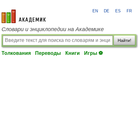
EN
DE
ES
FR
academic.ru
Словари и энциклопедии на Академике
Найти!
Толкования
Переводы
Книги
Игры ⚽