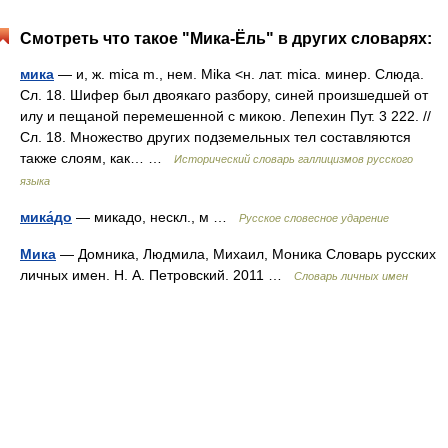
Смотреть что такое "Мика-Ёль" в других словарях:
мика
— и, ж. mica m., нем. Mika <н. лат. mica. минер. Слюда.
Сл. 18. Шифер был двоякаго разбору, синей произшедшей от
илу и пещаной перемешенной с микою. Лепехин Пут. 3 222. //
Сл. 18. Множество других подземельных тел составляются
также слоям, как… …
Исторический словарь галлицизмов русского
языка
мика́до
— микадо, нескл., м …
Русское словесное ударение
Мика
— Домника, Людмила, Михаил, Моника Словарь русских
личных имен. Н. А. Петровский. 2011 …
Словарь личных имен