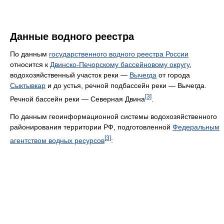
Данные водного реестра
По данным
государственного водного реестра России
относится к
Двинско-Печорскому бассейновому округу
,
водохозяйственный участок реки —
Вычегда
от города
Сыктывкар
и до устья, речной подбассейн реки — Вычегда.
[3]
Речной бассейн реки — Северная Двина
.
По данным геоинформационной системы водохозяйственного
районирования территории РФ, подготовленной
Федеральным
[3]
агентством водных ресурсов
: