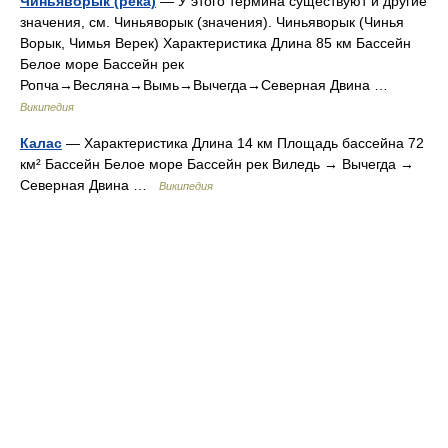
Чиньяворык (река)
— У этого термина существуют и другие
значения, см. Чиньяворык (значения). Чиньяворык (Чинья
Ворык, Чимья Верек) Характеристика Длина 85 км Бассейн
Белое море Бассейн рек
Ропча→Весляна→Вымь→Вычегда→Северная Двина …
Википедия
Калас
— Характеристика Длина 14 км Площадь бассейна 72
км² Бассейн Белое море Бассейн рек Виледь → Вычегда →
Северная Двина …
Википедия