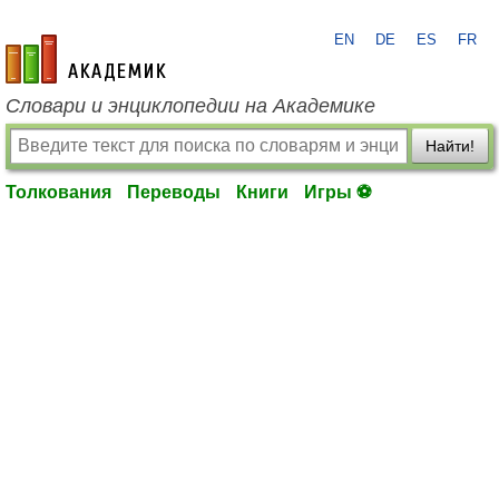
EN
DE
ES
FR
academic.ru
Словари и энциклопедии на Академике
Найти!
Толкования
Переводы
Книги
Игры ⚽