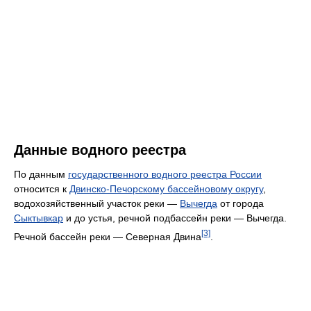
Данные водного реестра
По данным
государственного водного реестра России
относится к
Двинско-Печорскому бассейновому округу
,
водохозяйственный участок реки —
Вычегда
от города
Сыктывкар
и до устья, речной подбассейн реки — Вычегда.
[3]
Речной бассейн реки — Северная Двина
.