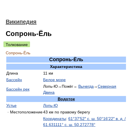
Википедия
Сопронь-Ёль
Толкование
Сопронь-Ёль
Сопронь-Ёль
Характеристика
Длина
11 км
Бассейн
Белое море
Лопь-Ю→Пожёг→
Вычегда
→
Северная
Бассейн рек
Двина
Водоток
Устье
Лопь-Ю
· Местоположение
43 км по правому берегу
Координаты
:
61°37′52″ с. ш.
50°16′22″ в. д.
/
61.631111° с. ш.
50.272778°