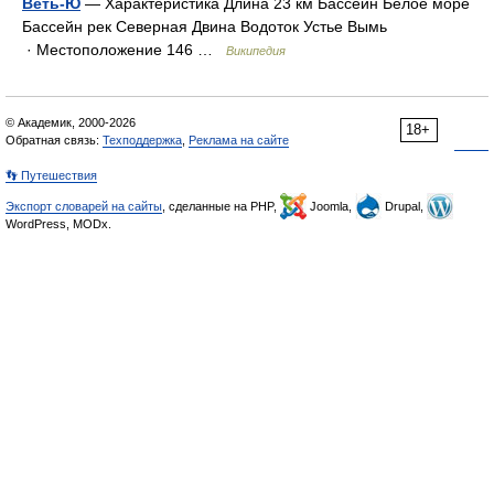
Веть-Ю
— Характеристика Длина 23 км Бассейн Белое море
Бассейн рек Северная Двина Водоток Устье Вымь
· Местоположение 146 …
Википедия
© Академик, 2000-2026
18+
Обратная связь:
Техподдержка
,
Реклама на сайте
👣 Путешествия
Экспорт словарей на сайты
, сделанные на PHP,
Joomla,
Drupal,
WordPress, MODx.