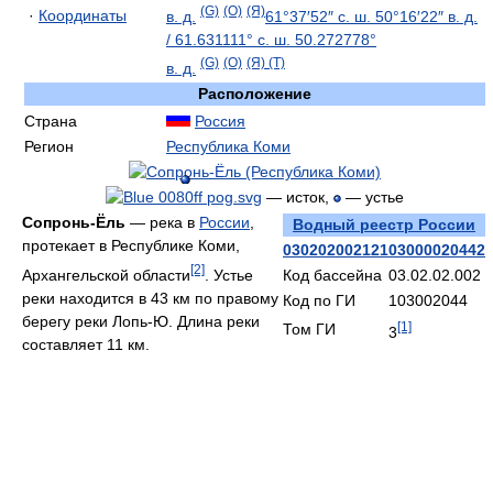
(G)
(O)
(Я)
·
Координаты
в. д.
61°37′52″ с. ш.
50°16′22″ в. д.
/
61.631111° с. ш.
50.272778°
(G)
(O)
(Я)
(T)
в. д.
Расположение
Страна
Россия
Регион
Республика Коми
— исток,
— устье
Сопронь-Ёль
— река в
России
,
Водный реестр России
протекает в Республике Коми,
03020200212103000020442
[2]
Архангельской области
. Устье
Код бассейна
03.02.02.002
реки находится в 43 км по правому
Код по ГИ
103002044
берегу реки Лопь-Ю. Длина реки
[1]
Том ГИ
3
составляет 11 км.