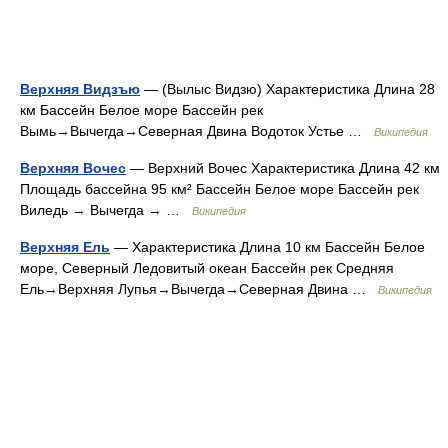
Верхняя Видзъю
— (Вылыс Видзю) Характеристика Длина 28
км Бассейн Белое море Бассейн рек
Вымь→Вычегда→Северная Двина Водоток Устье …
Википедия
Верхняя Вочес
— Верхний Вочес Характеристика Длина 42 км
Площадь бассейна 95 км² Бассейн Белое море Бассейн рек
Виледь → Вычегда → …
Википедия
Верхняя Ель
— Характеристика Длина 10 км Бассейн Белое
море, Северный Ледовитый океан Бассейн рек Средняя
Ель→Верхняя Лупья→Вычегда→Северная Двина …
Википедия