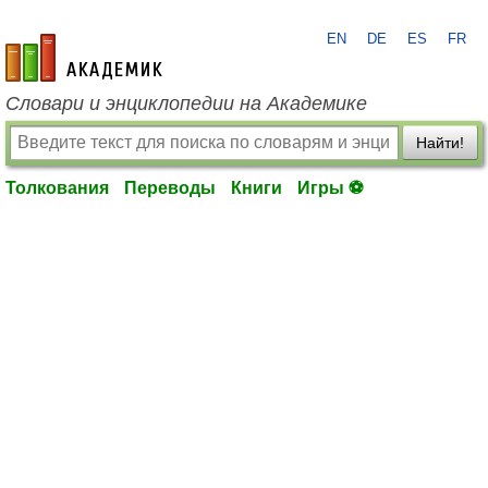
EN
DE
ES
FR
academic.ru
Словари и энциклопедии на Академике
Найти!
Толкования
Переводы
Книги
Игры ⚽