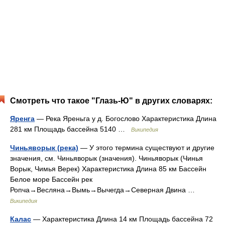
Смотреть что такое "Глазь-Ю" в других словарях:
Яренга
— Река Яреньга у д. Богослово Характеристика Длина
281 км Площадь бассейна 5140 …
Википедия
Чиньяворык (река)
— У этого термина существуют и другие
значения, см. Чиньяворык (значения). Чиньяворык (Чинья
Ворык, Чимья Верек) Характеристика Длина 85 км Бассейн
Белое море Бассейн рек
Ропча→Весляна→Вымь→Вычегда→Северная Двина …
Википедия
Калас
— Характеристика Длина 14 км Площадь бассейна 72