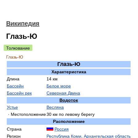
Википедия
Глазь-Ю
Толкование
Глазь-Ю
Глазь-Ю
Характеристика
Длина
14 км
Бассейн
Белое море
Бассейн рек
Северная Двина
Водоток
Устье
Весляна
· Местоположение
30 км по левому берегу
Расположение
Страна
Россия
Регион
Республика Коми
,
Архангельская область