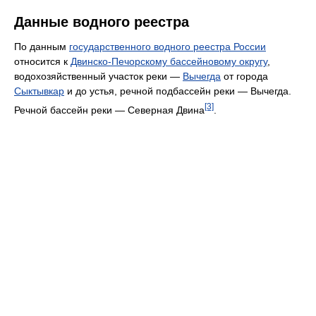
Данные водного реестра
По данным
государственного водного реестра России
относится к
Двинско-Печорскому бассейновому округу
,
водохозяйственный участок реки —
Вычегда
от города
Сыктывкар
и до устья, речной подбассейн реки — Вычегда.
[3]
Речной бассейн реки — Северная Двина
.