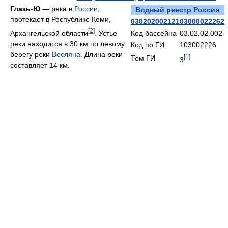
Глазь-Ю
— река в
России
,
Водный реестр России
протекает в Республике Коми,
03020200212103000022262
[2]
Архангельской области
. Устье
Код бассейна
03.02.02.002
реки находится в 30 км по левому
Код по ГИ
103002226
берегу реки
Весляна
. Длина реки
[1]
Том ГИ
3
составляет 14 км.