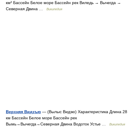
км² Бассейн Белое море Бассейн рек Виледь → Вычегда →
Северная Двина …
Википедия
Верхняя Видзъю
— (Вылыс Видзю) Характеристика Длина 28
км Бассейн Белое море Бассейн рек
Вымь→Вычегда→Северная Двина Водоток Устье …
Википедия