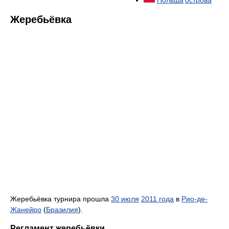
Польша
острова
Жеребьёвка
Жеребьёвка турнира прошла
30 июля
2011 года
в
Рио-де-
Жанейро
(
Бразилия
).
Регламент жеребьёвки