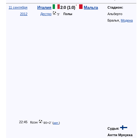
22:45
Коэн
90+2' (
авт.
)
Судья:
Антти Мунукка
Болгария
1:0 (1:0)
Армения
11 сентября
Стадион:
Васил
2012
Манолев
Голы
Левски
,
София
43'