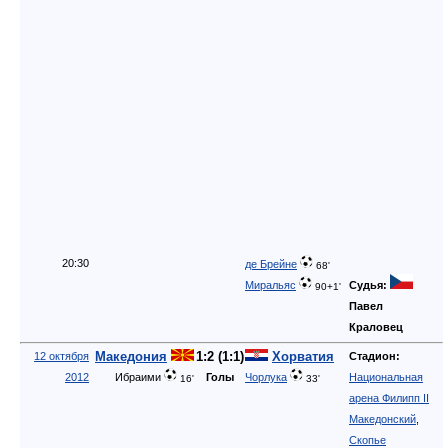
20:30
де Брейне
68'
Судья:
Миральяс
90+1'
Павел
Краловец
Македония
1:2 (1:1)
Хорватия
12 октября
Стадион:
2012
Ибраими
Голы
Чорлука
Национальная
16'
33'
арена Филипп II
Македонский
,
Скопье
Судья:
Петер
Расмуссен