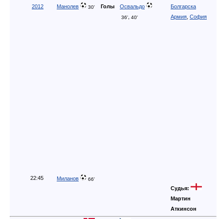
22:45
Миланов
66'
Судья:
Мартин
Аткинсон
Чехия
8 сентября
0:0
Стадион:
Дания
2012
Паркен
,
Копенгаген