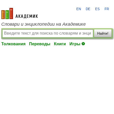
EN
DE
ES
FR
academic.ru
Словари и энциклопедии на Академике
Найти!
Толкования
Переводы
Книги
Игры ⚽