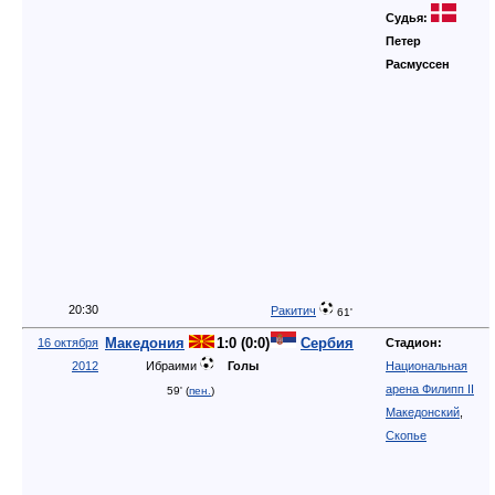
20:30
Ракитич
61'
Македония
1:0 (0:0)
Сербия
16 октября
Стадион:
2012
Ибраими
Голы
Национальная
арена Филипп II
59' (
пен.
)
Македонский
,
Скопье