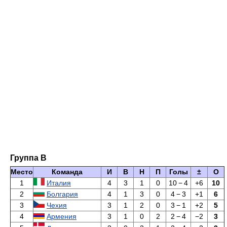
Группа B
Место
Команда
И
В
Н
П
Голы
±
О
1
Италия
4
3
1
0
10
−
4
+6
10
2
Болгария
4
1
3
0
4
−
3
+1
6
3
Чехия
3
1
2
0
3
−
1
+2
5
4
Армения
3
1
0
2
2
−
4
−2
3
5
3
0
2
1
2
−
4
−2
2
Дания
6
Мальта
3
0
0
3
1
−
6
−5
0
И — игры, В — выигрыши, Н — ничьи, П — проигрыши, Голы — забитые и
пропущенные голы, ± — разница голов, О — очки