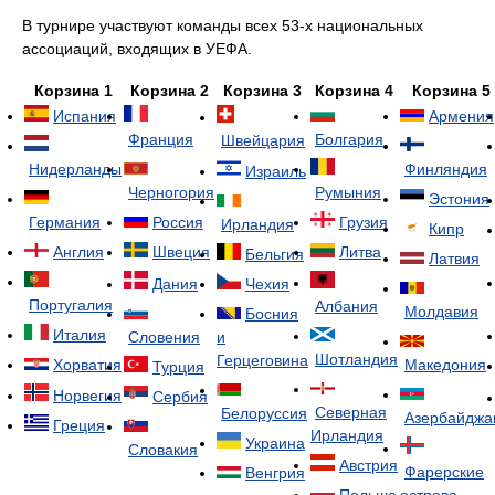
В турнире участвуют команды всех 53-х национальных
ассоциаций, входящих в УЕФА.
Корзина 1
Корзина 2
Корзина 3
Корзина 4
Корзина 5
Испания
Армения
Франция
Болгария
Швейцария
Нидерланды
Финляндия
Израиль
Черногория
Румыния
Эстония
Германия
Россия
Грузия
Ирландия
Кипр
Англия
Швеция
Литва
Бельгия
Латвия
Дания
Чехия
Португалия
Албания
Молдавия
Босния
Италия
Словения
и
Шотландия
Герцеговина
Хорватия
Македония
Турция
Норвегия
Сербия
Северная
Белоруссия
Азербайджа
Греция
Ирландия
Украина
Словакия
Австрия
Фарерские
Венгрия