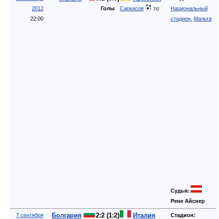
Судья:
Рене Айснер
Болгария
2:2 (1:2)
Италия
7 сентября
Стадион:
2012
Манолев
Голы
Освальдо
Болгарска
30'
,
Армия
,
София
36'
40'