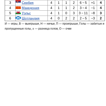
3
Сербия
4
1
1
2
6
−
5
+1
4
4
Македония
4
1
1
2
3
−
4
−1
4
5
Уэльс
4
1
0
3
3
−
11
−8
3
6
Шотландия
4
0
2
2
2
−
5
−3
2
И — игры, В — выигрыши, Н — ничьи, П — проигрыши, Голы — забитые и
пропущенные голы, ± — разница голов, О — очки