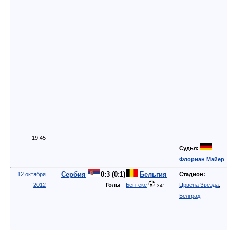
19:45
Судья:
Флориан Майер
Сербия
0:3 (0:1)
Бельгия
12 октября
Стадион:
2012
Голы
Бентеке
Црвена Звезда
,
34'
Белград