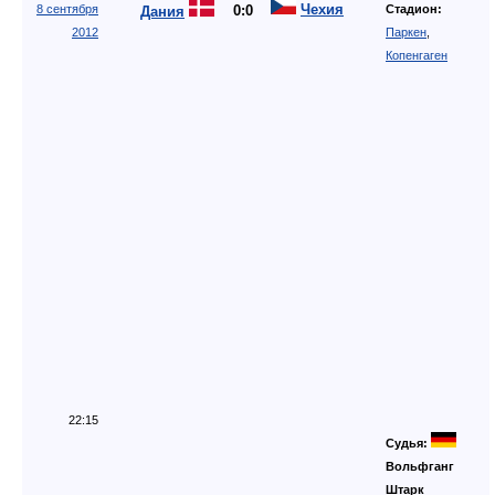
22:15
Судья:
Вольфганг
Штарк
Италия
2:0 (1:0)
Мальта
11 сентября
Стадион:
2012
Дестро
Голы
Альберто
5'
Бралья,
Модена