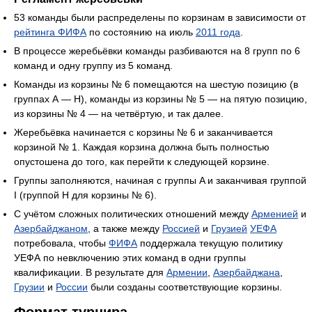
53 команды были распределены по корзинам в зависимости от
рейтинга ФИФА
по состоянию на июль
2011 года
.
В процессе жеребьёвки команды разбиваются на 8 групп по 6
команд и одну группу из 5 команд.
Команды из корзины № 6 помещаются на шестую позицию (в
группах A — H), команды из корзины № 5 — на пятую позицию,
из корзины № 4 — на четвёртую, и так далее.
Жеребьёвка начинается с корзины № 6 и заканчивается
корзиной № 1. Каждая корзина должна быть полностью
опустошена до того, как перейти к следующей корзине.
Группы заполняются, начиная с группы A и заканчивая группой
I (группой H для корзины № 6).
С учётом сложных политических отношений между
Арменией
и
Азербайджаном
, а также между
Россией
и
Грузией
УЕФА
потребовала, чтобы
ФИФА
поддержала текущую политику
УЕФА по невключению этих команд в одни группы
квалификации. В результате для
Армении
,
Азербайджана
,
Грузии
и
России
были созданы соответствующие корзины.