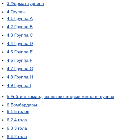
3
Формат турнира
4
Группы
4.1
Группа A
4.2
Группа B
4.3
Группа C
4.4
Группа D
4.5
Группа E
4.6
Группа F
4.7
Группа G
4.8
Группа H
4.9
Группа I
5
Рейтинг команд, занявших вторые места в группах
6
Бомбардиры
6.1
5 голов
6.2
4 гола
6.3
3 гола
6.4
2 гола