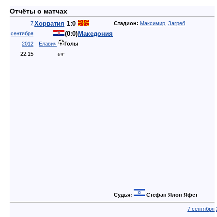
Отчёты о матчах
Хорватия
1:0
7
Стадион:
Максимир
,
Загреб
(0:0)
Македония
сентября
2012
Елавич
Голы
22:15
69'
Судья:
Стефан Ялон Яфет
7 сентября