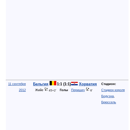
Бельгия
1:1 (1:1)
Хорватия
11 сентября
Стадион:
2012
Жийе
Голы
Перишич
Стадион короля
45+2'
6'
Бодуэна
,
Брюссель