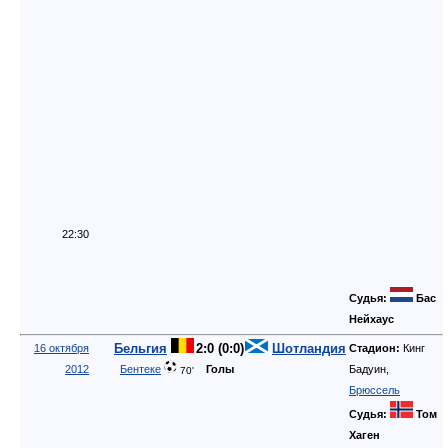
22:30
Судья:
Бас
Нейхаус
Бельгия
2:0 (0:0)
Шотландия
16 октября
Стадион:
Кинг
2012
Бентеке
Голы
Бадуин,
70'
Брюссель
Судья:
Том
Хаген