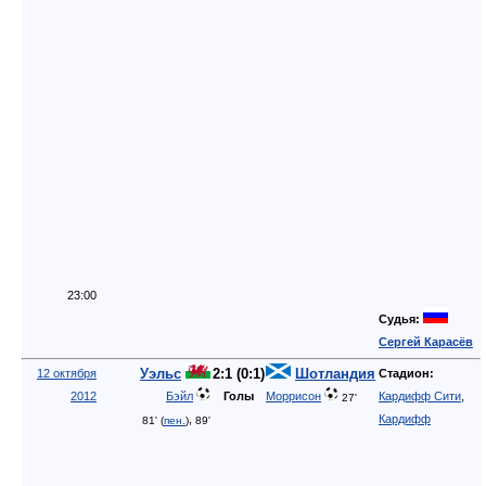
23:00
Судья:
Сергей Карасёв
Уэльс
2:1 (0:1)
Шотландия
12 октября
Стадион:
2012
Бэйл
Голы
Моррисон
Кардифф Сити
,
27'
,
Кардифф
81' (
пен.
)
89'