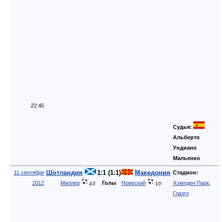
22:45
Судья:
Альберто
Ундиано
Мальенко
Шотландия
1:1 (1:1)
Македония
11 сентября
Стадион:
2012
Миллер
Голы
Новеский
Хэмпден Парк
,
43'
10'
Глазго