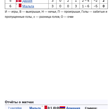
Отчёты о матчах
Мальта
0:1 (0:0)
Армения
7 сентября
Стадион:
2012
Голы
Саркисов
Национальный
70'
22:00
стадион
,
Мальта