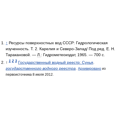
↑
Ресурсы поверхностных вод СССР: Гидрологическая
изученность. Т. 2. Карелия и Северо-Запад/ Под ред. Е. Н.
Таракановой. —
Л.
: Гидрометеоиздат, 1965. — 700 с.
1
2
3
↑
Государственный водный реестр: Сунья
.
государственного водного реестра
.
Архивировано
из
первоисточника 8 июля 2012.