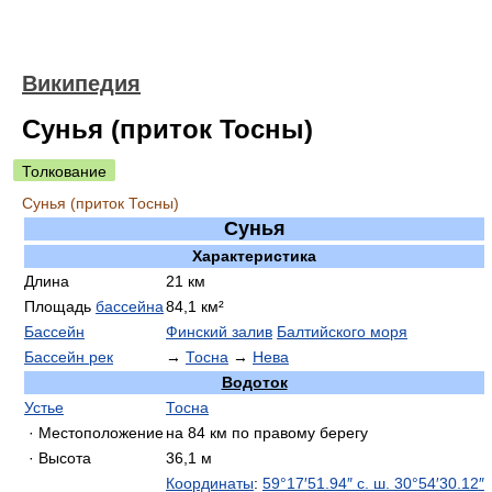
Википедия
Сунья (приток Тосны)
Толкование
Сунья (приток Тосны)
Сунья
Характеристика
Длина
21 км
Площадь
бассейна
84,1 км²
Бассейн
Финский залив
Балтийского моря
Бассейн рек
→
Тосна
→
Нева
Водоток
Устье
Тосна
· Местоположение
на 84 км по правому берегу
· Высота
36,1 м
Координаты
:
59°17′51.94″ с. ш.
30°54′30.12″