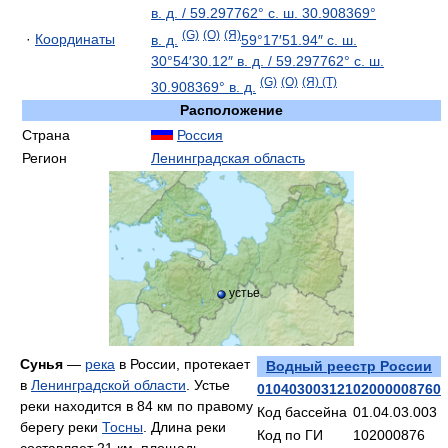
в. д.
/
59.297762° с. ш.
30.908369°
(G)
(O)
(Я)
·
Координаты
в. д.
59°17′51.94″ с. ш.
30°54′30.12″ в. д.
/
59.297762° с. ш.
(G)
(O)
(Я)
(T)
30.908369° в. д.
Расположение
Страна
Россия
Регион
Ленинградская область
устье
Сунья
—
река
в России, протекает
Водный реестр России
в
Ленинградской области
. Устье
01040300312102000008760
реки находится в 84 км по правому
Код бассейна
01.04.03.003
берегу реки
Тосны
. Длина реки
Код по ГИ
102000876