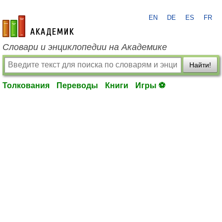
EN
DE
ES
FR
academic.ru
Словари и энциклопедии на Академике
Найти!
Толкования
Переводы
Книги
Игры ⚽