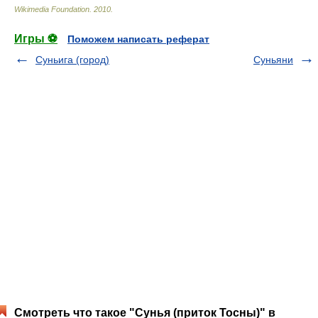
Wikimedia Foundation
.
2010
.
Игры ⚽
Поможем написать реферат
Суньига (город)
Суньяни
Смотреть что такое "Сунья (приток Тосны)" в