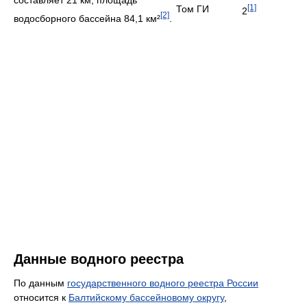
составляет 21 км, площадь
[1]
Том ГИ
2
[2]
водосборного бассейна 84,1 км²
.
Данные водного реестра
По данным
государственного водного реестра России
относится к
Балтийскому бассейновому округу
,