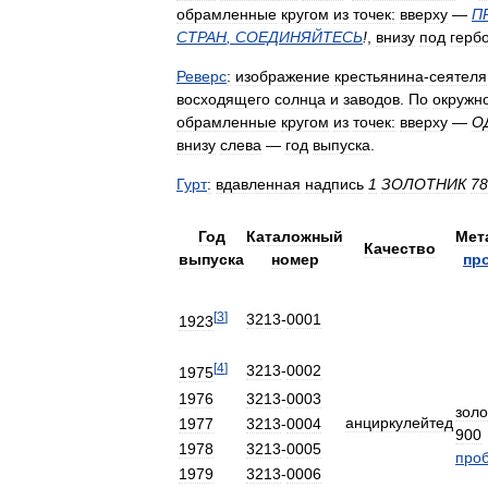
обрамленные
кругом
из
точек:
вверху
—
П
СТРАН
,
СОЕДИНЯЙТЕСЬ
!
,
внизу
под
герб
Реверс
:
изображение
крестьянина
-
сеятеля
восходящего
солнца
и
заводов
.
По
окружн
обрамленные
кругом
из
точек:
вверху
—
О
внизу
слева
—
год
выпуска
.
Гурт
:
вдавленная
надпись
1
ЗОЛОТНИК
78
Год
Каталожный
Мет
Качество
выпуска
номер
пр
[
3
]
3213
-
0001
1923
[
4
]
3213
-
0002
1975
1976
3213
-
0003
золо
анциркулейтед
1977
3213
-
0004
900
1978
3213
-
0005
про
1979
3213
-
0006