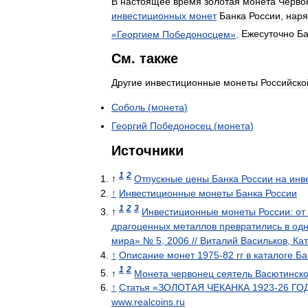
В
настоящее
время
золотая
монета
Черво
инвестиционных
монет
Банка
России
,
наря
«
Георгием
Победоносцем
»
.
Ежесуточно
Ба
См
.
также
Другие
инвестиционные
монеты
Российско
Соболь
(
монета
)
Георгий
Победоносец
(
монета
)
Источники
1
2
↑
Отпускные
цены
Банка
России
на
инв
↑
Инвестиционные
монеты
Банка
России
1
2
3
↑
Инвестиционные
монеты
России:
от
драгоценных
металлов
превратились
в
од
мира
» №
5
,
2006
//
Виталий
Васильков
,
Кат
↑
Описание
монет
1975
-
82
гг
в
каталоге
Ба
1
2
↑
Монета
червонец
сеятель
Васютинско
↑
Статья
«
ЗОЛОТАЯ
ЧЕКАНКА
1923
-
26
ГО
www
.
realcoins
.
ru