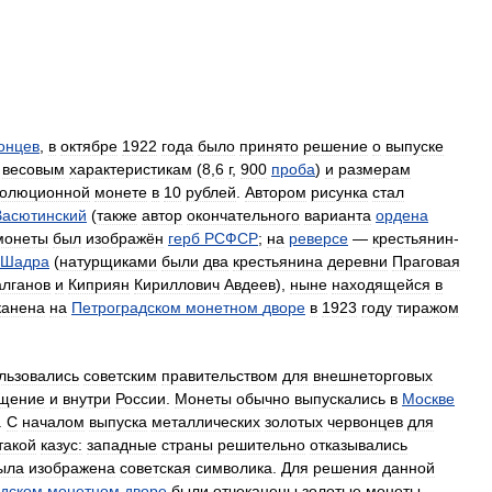
онцев
,
в
октябре
1922
года
было
принято
решение
о
выпуске
весовым
характеристикам
(
8
,
6
г
,
900
проба
)
и
размерам
волюционной
монете
в
10
рублей
.
Автором
рисунка
стал
Васютинский
(
также
автор
окончательного
варианта
ордена
монеты
был
изображён
герб
РСФСР
;
на
реверсе
—
крестьянин
-
Шадра
(
натурщиками
были
два
крестьянина
деревни
Праговая
алганов
и
Киприян
Кириллович
Авдеев
),
ныне
находящейся
в
канена
на
Петроградском
монетном
дворе
в
1923
году
тиражом
льзовались
советским
правительством
для
внешнеторговых
щение
и
внутри
России
.
Монеты
обычно
выпускались
в
Москве
.
С
началом
выпуска
металлических
золотых
червонцев
для
такой
казус:
западные
страны
решительно
отказывались
ыла
изображена
советская
символика
.
Для
решения
данной
адском
монетном
дворе
были
отчеканены
золотые
монеты