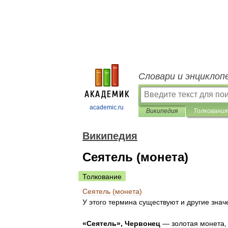
Словари и энциклоп
academic.ru
Википедия
Толкования
Википедия
Сеятель (монета)
Толкование
Сеятель
(
монета
)
У
этого
термина
существуют
и
другие
знач
«
Сеятель
»,
Червонец
—
золотая
монета