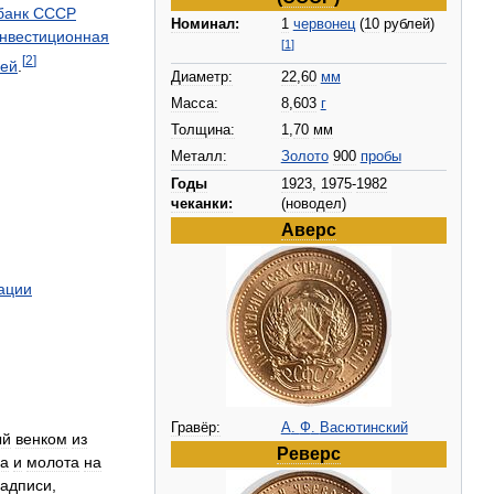
банк
СССР
Номинал:
1
червонец
(
10
рублей
)
нвестиционная
[
1
]
[
2
]
лей
.
Диаметр:
22
,
60
мм
Масса:
8
,
603
г
Толщина:
1
,
70
мм
Металл:
Золото
900
пробы
Годы
1923
,
1975
-
1982
чеканки:
(
новодел
)
Аверс
ации
Гравёр:
А
.
Ф
.
Васютинский
ый
венком
из
Реверс
па
и
молота
на
адписи
,