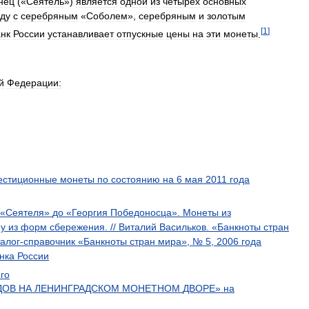
нец
(«
Сеятель
»)
является
одной
из
четырех
основных
ду
с
серебряным
«
Соболем
»,
серебряным
и
золотым
[
1
]
нк
России
устанавливает
отпускные
цены
на
эти
монеты
.
й
Федерации:
естиционные
монеты
по
состоянию
на
6
мая
2011
года
«
Сеятеля
»
до
«
Георгия
Победоносца
».
Монеты
из
ну
из
форм
сбережения
. //
Виталий
Васильков
. «
Банкноты
стран
алог
-
справочник
«
Банкноты
стран
мира
», №
5
,
2006
года
нка
России
го
ДОВ
НА
ЛЕНИНГРАДСКОМ
МОНЕТНОМ
ДВОРЕ
»
на