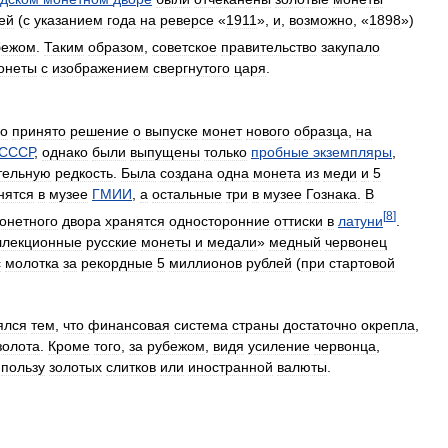
ей
(
с
указанием
года
на
реверсе
«
1911
»,
и
,
возможно
, «
1898
»)
бежом
.
Таким
образом
,
советское
правительство
закупало
онеты
с
изображением
свергнутого
царя
.
о
принято
решение
о
выпуске
монет
нового
образца
,
на
СССР
,
однако
были
выпущены
только
пробные
экземпляры
,
тельную
редкость
.
Была
создана
одна
монета
из
меди
и
5
нятся
в
музее
ГМИИ
,
а
остальные
три
в
музее
Гознака
.
В
[
8
]
онетного
двора
хранятся
односторонние
оттиски
в
латуни
.
ллекционные
русские
монеты
и
медали
»
медный
червонец
с
молотка
за
рекордные
5
миллионов
рублей
(
при
стартовой
ялся
тем
,
что
финансовая
система
страны
достаточно
окрепла
,
золота
.
Кроме
того
,
за
рубежом
,
видя
усиление
червонца
,
пользу
золотых
слитков
или
иностранной
валюты
.