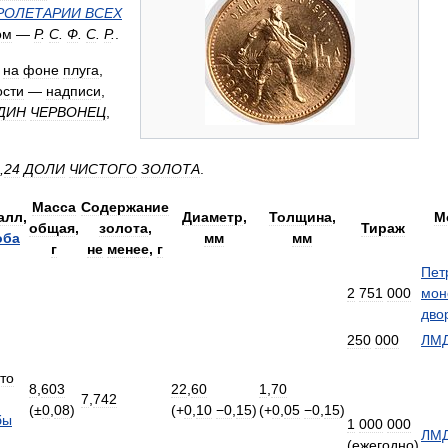
РОЛЕТАРИИ
ВСЕХ
ом
—
Р
.
С
.
Ф
.
С
.
Р
.
.
на
фоне
плуга
,
ости
—
надписи
,
ДИН
ЧЕРВОНЕЦ
,
,
24
ДОЛИ
ЧИСТОГО
ЗОЛОТА
.
Масса
Содержание
алл
,
Диаметр
,
Толщина
,
М
общая
,
золота
,
Тираж
оба
мм
мм
г
не
менее
,
г
Пет
2
751
000
мон
дво
250
000
ЛМ
то
8
,
603
22
,
60
1
,
70
7
,
742
(±
0
,
08
)
(+
0
,
10
−0
,
15
)
(+
0
,
05
−0
,
15
)
бы
1
000
000
ЛМ
(
ежегодно
)