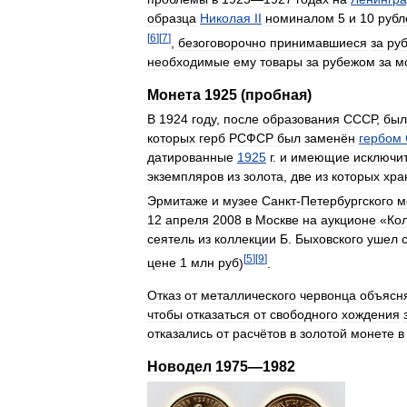
образца
Николая
II
номиналом
5
и
10
рубл
[
6
]
[
7
]
,
безоговорочно
принимавшиеся
за
ру
необходимые
ему
товары
за
рубежом
за
м
Монета
1925
(
пробная
)
В
1924
году
,
после
образования
СССР
,
был
которых
герб
РСФСР
был
заменён
гербом
датированные
1925
г
.
и
имеющие
исключи
экземпляров
из
золота
,
две
из
которых
хра
Эрмитаже
и
музее
Санкт
-
Петербургского
м
12
апреля
2008
в
Москве
на
аукционе
«
Ко
сеятель
из
коллекции
Б
.
Быховского
ушел
[
5
]
[
9
]
цене
1
млн
руб
)
.
Отказ
от
металлического
червонца
объясн
чтобы
отказаться
от
свободного
хождения
отказались
от
расчётов
в
золотой
монете
в
Новодел
1975
—
1982