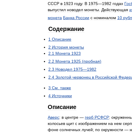
СССР
в
1923
году
.
В
1975
—
1982
годах
Гос
выпустил
новодел
монеты
.
Действующая
и
монета
Банка
России
с
номиналом
10
руб
Содержание
1
Описание
2
История
монеты
2
.
1
Монета
1923
2
.
2
Монета
1925
(
пробная
)
2
.
3
Новодел
1975
—
1982
2
.
4
Золотой
червонец
в
Российской
Федер
3
См
.
также
4
Источники
Описание
Аверс
:
в
центре
—
герб
РСФСР
:
окруженн
колосьев
щит
с
изображением
на
нем
сер
фоне
солнечных
лучей
;
по
окружности
—
н