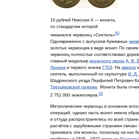
10
рублей
Николая
II
—
монета
,
по
стандартам
которой
[
5
]
чеканился
червонец
«
Сеятель
»
Одновременно
с
выпуском
бумажных
черв
золотых
червонцев
в
виде
монет
.
По
своим
червонец
полностью
соответствовал
доре
главный
медальер
монетного
двора
А
.
Ф
.
Ленина
и
первого
значка
ГТО
).
На
аверсе
сеятель
,
выполненный
по
скульптуре
И
.
Д
.
Шадринского
уезда
Перфилий
Петрович
К
Третьяковской
галерее
.
Монета
была
отче
[
3
]
2
751
000
экземпляров
.
Металлические
червонцы
в
основном
испо
операций
,
однако
часть
монет
имела
обра
и
оттуда
распространялись
по
всей
стране
расчётов
с
зарубежными
странами
связан
принимать
эти
монеты
,
поскольку
на
них
б
проблемы
в
1925
—
1927
годах
на
Ленингр