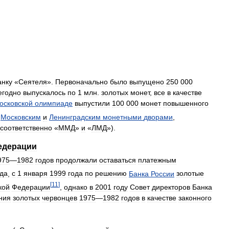
анку
«
Сеятеля
».
Первоначально
было
выпущено
250
000
егодно
выпускалось
по
1
млн
.
золотых
монет
,
все
в
качестве
осковской
олимпиаде
выпустили
100
000
монет
повышенного
Московским
и
Ленинградским
монетными
дворами
,
соответственно
«
ММД
»
и
«
ЛМД
»).
едерации
975
—
1982
годов
продолжали
оставаться
платежным
ода
,
с
1
января
1999
года
по
решению
Банка
России
золотые
[
11
]
кой
Федерации
,
однако
в
2001
году
Совет
директоров
Банка
ния
золотых
червонцев
1975
—
1982
годов
в
качестве
законного