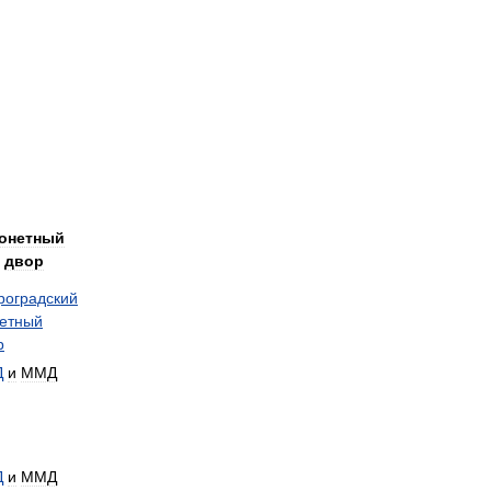
онетный
двор
роградский
етный
р
Д
и
ММД
Д
и
ММД