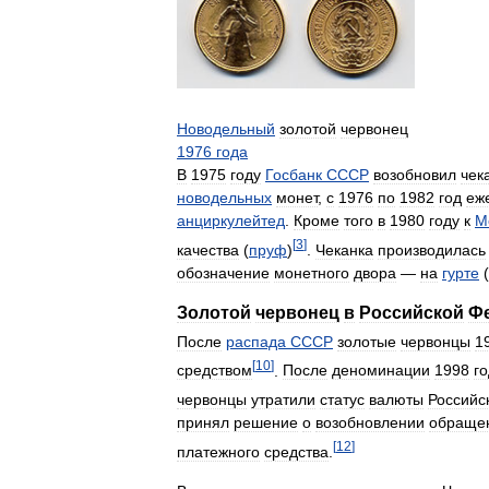
Новодельный
золотой
червонец
1976
года
В
1975
году
Госбанк
СССР
возобновил
чек
новодельных
монет
,
с
1976
по
1982
год
еж
анциркулейтед
.
Кроме
того
в
1980
году
к
М
[
3
]
качества
(
пруф
)
.
Чеканка
производилась
обозначение
монетного
двора
—
на
гурте
(
Золотой
червонец
в
Российской
Ф
После
распада
СССР
золотые
червонцы
1
[
10
]
средством
.
После
деноминации
1998
г
червонцы
утратили
статус
валюты
Российс
принял
решение
о
возобновлении
обраще
[
12
]
платежного
средства
.