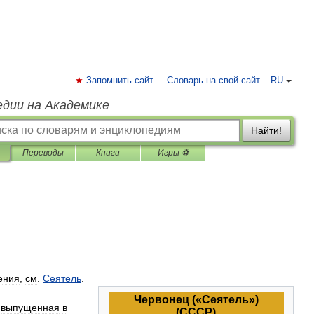
Запомнить сайт
Словарь на свой сайт
RU
едии на Академике
Найти!
Переводы
Книги
Игры ⚽
ения
,
см
.
Сеятель
.
Червонец
(«
Сеятель
»)
,
выпущенная
в
(
СССР
)