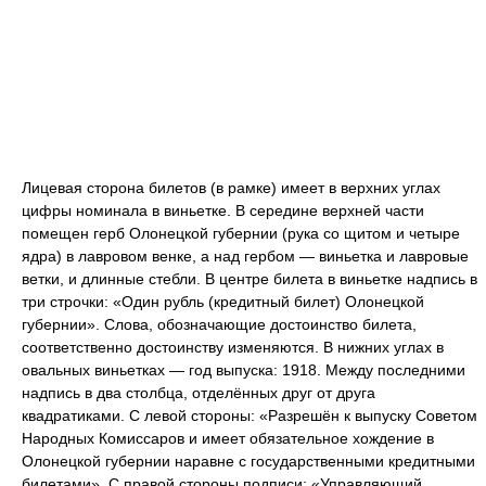
Лицевая сторона билетов (в рамке) имеет в верхних углах
цифры номинала в виньетке. В середине верхней части
помещен герб Олонецкой губернии (рука со щитом и четыре
ядра) в лавровом венке, а над гербом — виньетка и лавровые
ветки, и длинные стебли. B центре билета в виньетке надпись в
три строчки: «Один рубль (кредитный билет) Олонецкой
губернии». Слова, обозначающие достоинство билета,
соответственно достоинству изменяются. В нижних углах в
овальных виньетках — год выпуска: 1918. Между последними
надпись в два столбца, отделённых друг от друга
квадратиками. С левой стороны: «Разрешён к выпуску Советом
Народных Комиссаров и имеет обязательное хождение в
Олонецкой губернии наравне с государственными кредитными
билетами». С правой стороны подписи: «Управляющий