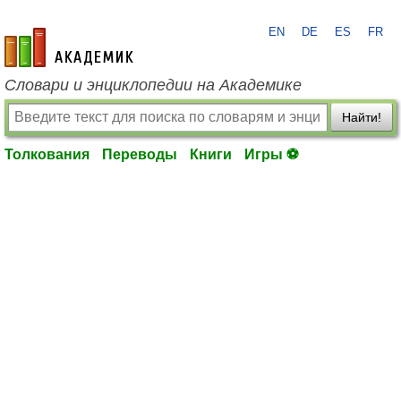
EN
DE
ES
FR
academic.ru
Словари и энциклопедии на Академике
Найти!
Толкования
Переводы
Книги
Игры ⚽