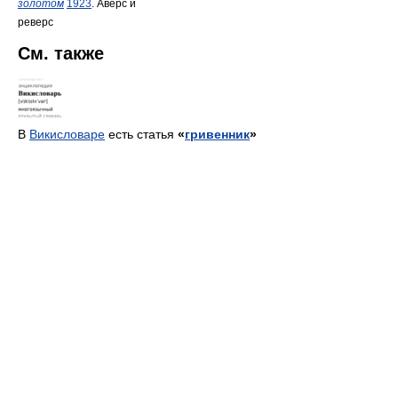
золотом
1923
. Аверс и
реверс
См. также
В
Викисловаре
есть статья
«
гривенник
»