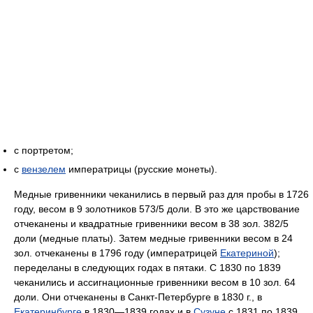
с портретом;
с
вензелем
императрицы (русские монеты).
Медные гривенники чеканились в первый раз для пробы в 1726
году, весом в 9 золотников 573/5 доли. В это же царствование
отчеканены и квадратные гривенники весом в 38 зол. 382/5
доли (медные платы). Затем медные гривенники весом в 24
зол. отчеканены в 1796 году (императрицей
Екатериной
);
переделаны в следующих годах в пятаки. С 1830 по 1839
чеканились и ассигнационные гривенники весом в 10 зол. 64
доли. Они отчеканены в Санкт-Петербурге в 1830 г., в
Екатеринбурге
в 1830—1839 годах и в
Сузуне
с 1831 по 1839