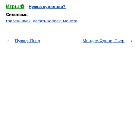
Игры ⚽
Нужна курсовая?
Синонимы
:
гривенничек
,
десять копеек
,
монета
Пужад, Пьер
Мендес-Франс, Пьер