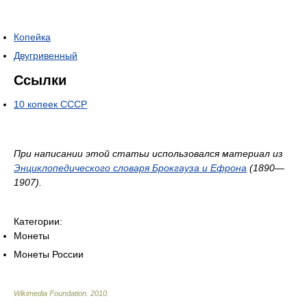
Копейка
Двугривенный
Ссылки
10 копеек СССР
При написании этой статьи использовался материал из
Энциклопедического словаря Брокгауза и Ефрона
(1890—
1907).
Категории:
Монеты
Монеты России
Wikimedia Foundation
.
2010
.