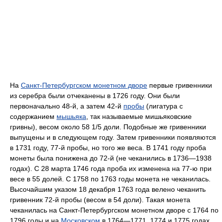
На
Санкт-Петербургском монетном дворе
первые гривенники
из серебра были отчеканены в 1726 году. Они были
первоначально 48-й, а затем 42-й
пробы
(лигатура с
содержанием
мышьяка
, так называемые мишьяковские
гривны), весом около 58 1/5 доли. Подобные же гривенники
выпущены и в следующем году. Затем гривенники появляются
в 1731 году, 77-й пробы, но того же веса. В 1741 году проба
монеты была понижена до 72-й (не чеканились в 1736—1938
годах). С 28 марта 1746 года проба их изменена на 77-ю при
весе в 55 долей. С 1758 по 1763 годы монета не чеканилась.
Высочайшим указом 18 декабря 1763 года велено чеканить
гривенник 72-й пробы (весом в 54 доли). Такая монета
чеканилась на Санкт-Петербургском монетном дворе с 1764 по
1796 годы и на
Московском
в 1764—1771, 1774 и 1775 годах.