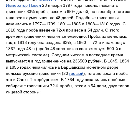
Император Павел
28 января 1797 года повелел чеканить
гривенник 83⅓ пробы, весом в 65½ долей; но в октябре того же
года вес их уменьшен до 48 долей. Подобные гривенники
чеканились в 1797—1799, 1801—1805 и 1808—1810 годах. С
1810 года проба введена 72-я при весе в 54 доли. С этого
времени гривенники чеканятся ежегодно. Проба их менялась:
так, в 1813 году она введена 83⅓, в 1860 — 72-я и наконец с
1867 года 48-я (проба 48 золотников соответствует 500-й в
метрической системе). Средним числом в последнее время
выпускается в год гривенников на 236500 рублей. В 1845, 1854
и 1855 годах чеканились на Варшавском монетном дворе
польско-русские гривенники (20
грошей
), того же веса и пробы,
что и Санкт-Петербургским. В 1764 году чеканились пробные
сибирские гривенники 72-й пробы, весом в 54 доли, двух типов
лицевой стороны: