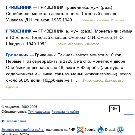
ГРИВЕННИК
— ГРИВЕННИК, гривенника, муж. (разг.).
Серебряная монета в десять копеек. Толковый словарь
Ушакова. Д.Н. Ушаков. 1935 1940 …
Толковый словарь Ушакова
ГРИВЕННИК
— ГРИВЕННИК, а, муж. (разг.). Монета или сумма
в 10 копеек. Толковый словарь Ожегова. С.И. Ожегов, Н.Ю.
Шведова. 1949 1992 …
Толковый словарь Ожегова
Гривенник
— Гривенник. Так называется монета в 10 коп.
Первые Г. из серебрабиты в 1726 г. на спб. монетном дворе.
Они были первоначально 48, азатем 42 пробы (лигатура с
содержанием мышьяка, так наз. меньшиковскиегривны), весом
около 581/5 доли. Подобные же Г …
Энциклопедия Брокгауза и
Ефрона
© Академик, 2000-2026
18+
Обратная связь:
Техподдержка
,
Реклама на сайте
👣 Путешествия
Экспорт словарей на сайты
, сделанные на PHP,
Joomla,
Drupal,
WordPress, MODx.