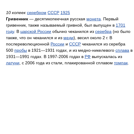
10 копеек
серебром
СССР
1925
Гривенник
— десятикопеечная русская
монета
. Первый
гривенник, также называемый гривной, был выпущен в
1701
году
. В
царской России
обычно чеканился из
серебра
(но было
также, что он чеканился и из
меди
), весил около 2 г. В
послереволюционной
России
и
СССР
чеканился из серебра
500
пробы
в 1921—1931 годах, и из медно-никелевого
сплава
в
1931—1991 годах. В 1997-2006 годах в
РФ
выпускалась из
латуни
, с 2006 года из стали, плакированной сплавом
томпак
.