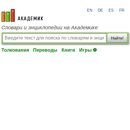
EN
DE
ES
FR
academic.ru
Словари и энциклопедии на Академике
Найти!
Толкования
Переводы
Книги
Игры ⚽