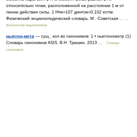
относительно точки, расположенной на расстоянии 1 м от
линии действия силы. 1 Н•м=107 дин•см=0,102 кгс•м.
Физический энциклопедический словарь. М.: Советская… …
Физическая энциклопедия
ньютон-метр
— сущ., кол во синонимов: 1 • ньютонометр (1)
Словарь синонимов ASIS. В.Н. Тришин. 2013 …
Словарь
синонимов