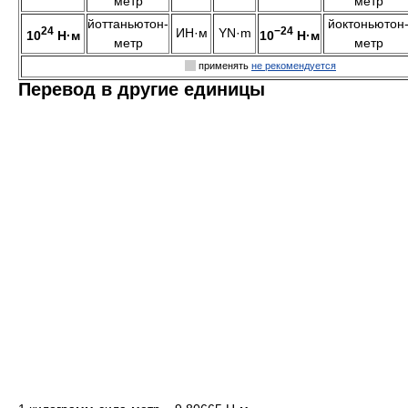
метр
метр
йоттаньютон-
йоктоньютон
24
−24
ИН·м
YN·m
10
Н·м
10
Н·м
метр
метр
применять
не рекомендуется
Перевод в другие единицы