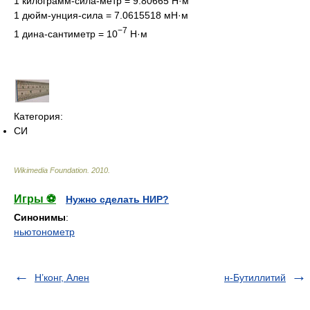
1 килограмм-сила-метр = 9.80665 Н·м
1 дюйм-унция-сила = 7.0615518 мН·м
−7
1 дина-сантиметр = 10
Н·м
Категория:
СИ
Wikimedia Foundation
.
2010
.
Игры ⚽
Нужно сделать НИР?
Синонимы
:
ньютонометр
Н’конг, Ален
н-Бутиллитий