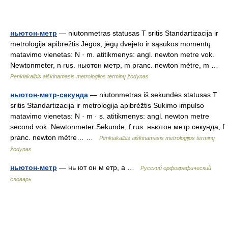
ньютон-метр
— niutonmetras statusas T sritis Standartizacija ir
metrologija apibrėžtis Jėgos, jėgų dvejeto ir sąsūkos momentų
matavimo vienetas: N · m. atitikmenys: angl. newton metre vok.
Newtonmeter, n rus. ньютон метр, m pranc. newton mètre, m …
Penkiakalbis aiškinamasis metrologijos terminų žodynas
ньютон-метр-секунда
— niutonmetras iš sekundės statusas T
sritis Standartizacija ir metrologija apibrėžtis Sukimo impulso
matavimo vienetas: N · m · s. atitikmenys: angl. newton metre
second vok. Newtonmeter Sekunde, f rus. ньютон метр секунда, f
pranc. newton mètre… …
Penkiakalbis aiškinamasis metrologijos terminų
žodynas
ньютон-метр
— нь ют он м етр, а …
Русский орфографический
словарь