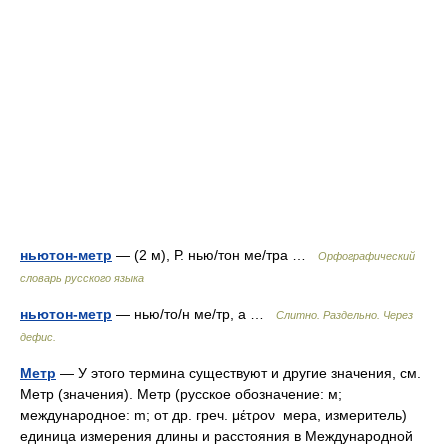
ньютон-метр
— (2 м), Р. нью/тон ме/тра …
Орфографический
словарь русского языка
ньютон-метр
— нью/то/н ме/тр, а …
Слитно. Раздельно. Через
дефис.
Метр
— У этого термина существуют и другие значения, см.
Метр (значения). Метр (русское обозначение: м;
международное: m; от др. греч. μέτρον мера, измеритель)
единица измерения длины и расстояния в Международной