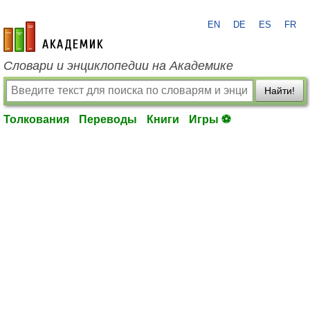
EN
DE
ES
FR
academic.ru
Словари и энциклопедии на Академике
Найти!
Толкования
Переводы
Книги
Игры ⚽