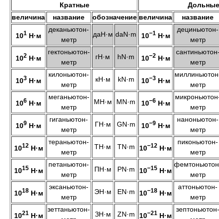
Кратные
Дольны
величина
название
обозначение
величина
название
деканьютон-
дециньютон-
1
−1
даН·м
daN·m
10
Н·м
10
Н·м
метр
метр
гектоньютон-
сантиньютон
2
−2
гН·м
hN·m
10
Н·м
10
Н·м
метр
метр
килоньютон-
миллиньютон
3
−3
кН·м
kN·m
10
Н·м
10
Н·м
метр
метр
меганьютон-
микроньютон
6
−6
МН·м
MN·m
10
Н·м
10
Н·м
метр
метр
гиганьютон-
наноньютон-
9
−9
ГН·м
GN·m
10
Н·м
10
Н·м
метр
метр
тераньютон-
пиконьютон-
12
−12
ТН·м
TN·m
10
Н·м
10
Н·м
метр
метр
петаньютон-
фемтоньютон
15
−15
ПН·м
PN·m
10
Н·м
10
Н·м
метр
метр
эксаньютон-
аттоньютон-
18
−18
ЭН·м
EN·m
10
Н·м
10
Н·м
метр
метр
зеттаньютон-
зептоньютон
21
−21
ЗН·м
ZN·m
10
Н·м
10
Н·м