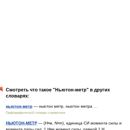
Смотреть что такое "Ньютон-метр" в других
словарях:
ньютон-метр
— ньютон метр, ньютон метра …
Орфографический словарь-справочник
НЬЮТОН-МЕТР
— (Н•м, N•m), единица СИ момента силы и
момента пары сил. 1 Н•м момент силы, равной 1 Н,