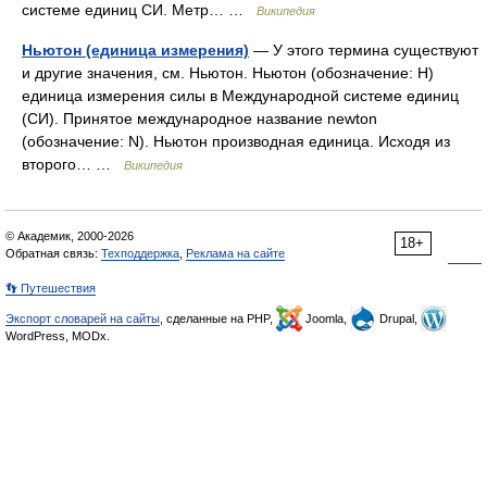
системе единиц СИ. Метр… …
Википедия
Ньютон (единица измерения)
— У этого термина существуют
и другие значения, см. Ньютон. Ньютон (обозначение: Н)
единица измерения силы в Международной системе единиц
(СИ). Принятое международное название newton
(обозначение: N). Ньютон производная единица. Исходя из
второго… …
Википедия
© Академик, 2000-2026
18+
Обратная связь:
Техподдержка
,
Реклама на сайте
👣 Путешествия
Экспорт словарей на сайты
, сделанные на PHP,
Joomla,
Drupal,
WordPress, MODx.