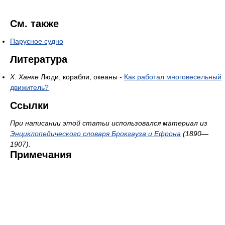
См. также
Парусное судно
Литература
Х. Ханке
Люди, корабли, океаны -
Как работал многовесельный
движитель?
Ссылки
При написании этой статьи использовался материал из
Энциклопедического словаря Брокгауза и Ефрона
(1890—
1907).
Примечания