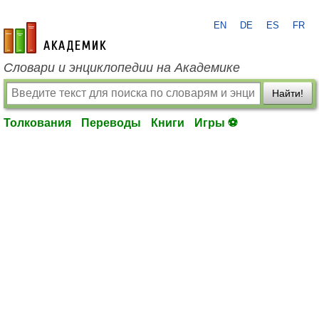
EN
DE
ES
FR
academic.ru
Словари и энциклопедии на Академике
Найти!
Толкования
Переводы
Книги
Игры ⚽