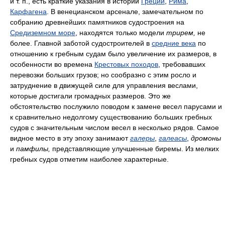
и т. п., есть краткие указания в истории
Греции
,
Рима
,
Карфагена
. В венецианском арсенале, замечательном по
собранию древнейших памятников судостроения на
Средиземном море
, находятся только модели
трирем,
не
более. Главной заботой судостроителей в
средние века
по
отношению к гребным судам было увеличение их размеров, в
особенности во времена
Крестовых походов
, требовавших
перевозки больших грузов; но сообразно с этим росло и
затруднение в движущей силе для управления веслами,
которые достигали громадных размеров. Это же
обстоятельство послужило поводом к замене весел парусами и
к сравнительно недолгому существованию больших гребных
судов с значительным числом весел в несколько рядов. Самое
видное место в эту эпоху занимают
галеры
,
галеасы
,
дромоны
и
памфилы,
представляющие улучшенные биремы. Из мелких
гребных судов отметим наиболее характерные.