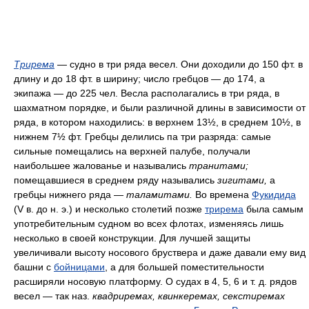
Трирема
— судно в три ряда весел. Они доходили до 150 фт. в
длину и до 18 фт. в ширину; число гребцов — до 174, а
экипажа — до 225 чел. Весла располагались в три ряда, в
шахматном порядке, и были различной длины в зависимости от
ряда, в котором находились: в верхнем 13½, в среднем 10½, в
нижнем 7½ фт. Гребцы делились па три разряда: самые
сильные помещались на верхней палубе, получали
наибольшее жалованье и назывались
транитами;
помещавшиеся в среднем ряду назывались
зигитами,
а
гребцы нижнего ряда —
таламитами.
Во времена
Фукидида
(V в. до н. э.) и несколько столетий позже
трирема
была самым
употребительным судном во всех флотах, изменяясь лишь
несколько в своей конструкции. Для лучшей защиты
увеличивали высоту носового бруствера и даже давали ему вид
башни с
бойницами
, а для большей поместительности
расширяли носовую платформу. О судах в 4, 5, 6 и т. д. рядов
весел — так наз.
квадриремах, квинкеремах, секстиремах