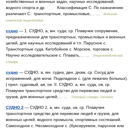
хозяйственных и военных задач, научных исследований,
водного спорта и др. Классификация С. По назначению
различают С.: транспортные, промысловые,… …
Большая
советская энциклопедия
судно
— 1. СУДНО, а; мн. суда; ср. Плавучее сооружение,
предназначенное для транспортных, промысловых и военных
целей, для научных исследований и т.п. Парусное с.
Транспортные суда. Китобойное с. Морское, торговое с.
Научно исследовательское с. Плавать,… …
Энциклопедический
словарь
судно
— СУДНО, а, мн. судна, ден, днам, ср. Сосуд для
испражнений, для мочи. Подкладное с. (для лежачих больных).
| прил. судновый, ая, ое. II. СУДНО, а, мн. суда, ов, ср.
Плавучее транспортное средство для перевозки людей и
грузов, для военных целей,… …
Толковый словарь Ожегова
СУДНО 2
— СУДНО 2, а, мн. суда, ов, ср. Плавучее
транспортное средство для перевозки людей и грузов, для
военных целей, водного промысла, спортивных состязаний.
Самоходное с. Несамоходное с. (буксируемое, парусное или