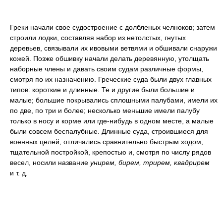
Греки начали свое судостроение с долбленых челноков; затем
строили лодки, составляя набор из нетолстых, гнутых
деревьев, связывали их ивовыми ветвями и обшивали снаружи
кожей. Позже обшивку начали делать деревянную, утолщать
наборные члены и давать своим судам различные формы,
смотря по их назначению. Греческие суда были двух главных
типов: короткие и длинные. Те и другие были большие и
малые; большие покрывались сплошными палубами, имели их
по две, по три и более; несколько меньшие имели палубу
только в носу и корме или где-нибудь в одном месте, а малые
были совсем беспалубные. Длинные суда, строившиеся для
военных целей, отличались сравнительно быстрым ходом,
тщательной постройкой, крепостью и, смотря по числу рядов
весел, носили название
унирем, бирем, трирем, квадрирем
и т. д.