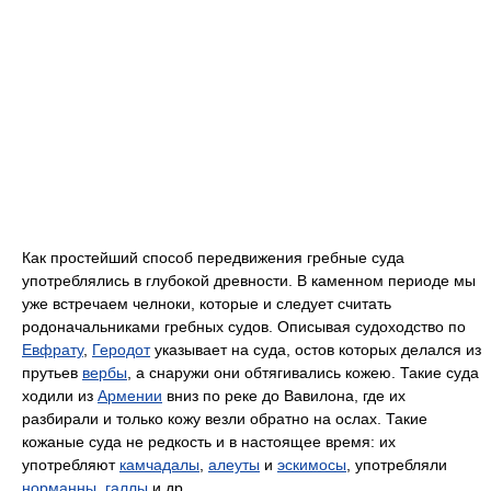
Как простейший способ передвижения гребные суда
употреблялись в глубокой древности. В каменном периоде мы
уже встречаем челноки, которые и следует считать
родоначальниками гребных судов. Описывая судоходство по
Евфрату
,
Геродот
указывает на суда, остов которых делался из
прутьев
вербы
, а снаружи они обтягивались кожею. Такие суда
ходили из
Армении
вниз по реке до Вавилона, где их
разбирали и только кожу везли обратно на ослах. Такие
кожаные суда не редкость и в настоящее время: их
употребляют
камчадалы
,
алеуты
и
эскимосы
, употребляли
норманны
,
галлы
и др.