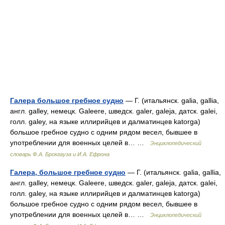
Галера большое гребное судно
— Г. (итальянск. galia, gallia,
англ. galley, немецк. Galeere, шведск. galer, galeja, датск. galei,
голл. galey, на языке иллирийцев и далматинцев katorga)
большое гребное судно с одним рядом весел, бывшее в
употреблении для военных целей в… …
Энциклопедический
словарь Ф.А. Брокгауза и И.А. Ефрона
Галера, большое гребное судно
— Г. (итальянск. galia, gallia,
англ. galley, немецк. Galeere, шведск. galer, galeja, датск. galei,
голл. galey, на языке иллирийцев и далматинцев katorga)
большое гребное судно с одним рядом весел, бывшее в
употреблении для военных целей в… …
Энциклопедический