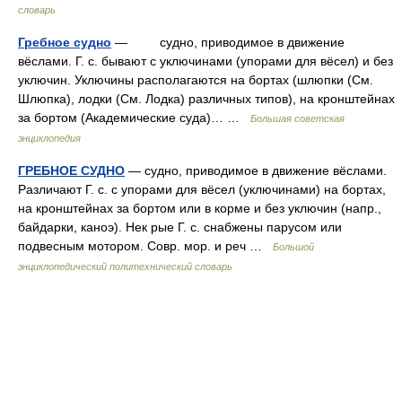
словарь
Гребное судно
— судно, приводимое в движение
вёслами. Г. с. бывают с уключинами (упорами для вёсел) и без
уключин. Уключины располагаются на бортах (шлюпки (См.
Шлюпка), лодки (См. Лодка) различных типов), на кронштейнах
за бортом (Академические суда)… …
Большая советская
энциклопедия
ГРЕБНОЕ СУДНО
— судно, приводимое в движение вёслами.
Различают Г. с. с упорами для вёсел (уключинами) на бортах,
на кронштейнах за бортом или в корме и без уключин (напр.,
байдарки, каноэ). Нек рые Г. с. снабжены парусом или
подвесным мотором. Совр. мор. и реч …
Большой
энциклопедический политехнический словарь