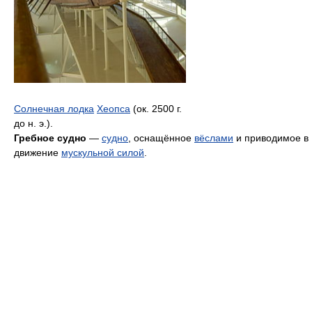
Солнечная лодка
Хеопса
(ок. 2500 г.
до н. э.).
Гребное судно
—
судно
, оснащённое
вёслами
и приводимое в
движение
мускульной силой
.