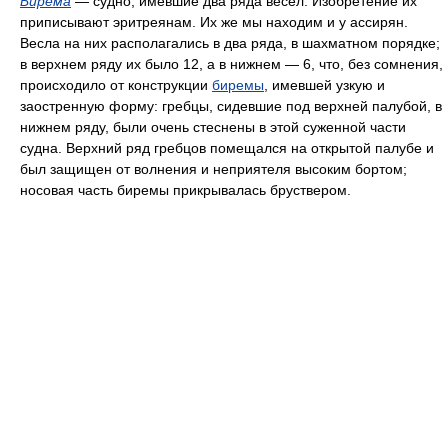
Бирема
— судно, имевшие два ряда весел. Изобретение их
приписывают эритреянам. Их же мы находим и у ассирян.
Весла на них располагались в два ряда, в шахматном порядке;
в верхнем ряду их было 12, а в нижнем — 6, что, без сомнения,
происходило от конструкции
биремы
, имевшей узкую и
заостренную форму: гребцы, сидевшие под верхней палубой, в
нижнем ряду, были очень стеснены в этой суженной части
судна. Верхний ряд гребцов помещался на открытой палубе и
был защищен от волнения и неприятеля высоким бортом;
носовая часть биремы прикрывалась бруствером.